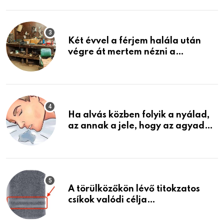
ami jön
Két évvel a férjem halála után
végre át mertem nézni a
garázsban lévő holmiját – amit
találtam, megváltoztatta az
életemet
Ha alvás közben folyik a nyálad,
az annak a jele, hogy az agyad…
A törülközőkön lévő titokzatos
csíkok valódi célja…