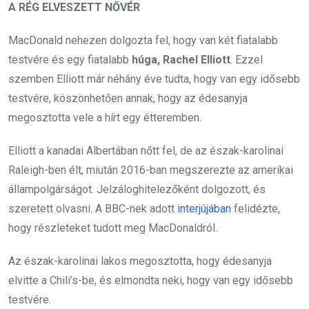
A RÉG ELVESZETT NŐVÉR
MacDonald nehezen dolgozta fel, hogy van két fiatalabb
testvére és egy fiatalabb
húga, Rachel Elliott
. Ezzel
szemben Elliott már néhány éve tudta, hogy van egy idősebb
testvére, köszönhetően annak, hogy az édesanyja
megosztotta vele a hírt egy étteremben.
Elliott a kanadai Albertában nőtt fel, de az észak-karolinai
Raleigh-ben élt, miután 2016-ban megszerezte az amerikai
állampolgárságot. Jelzáloghitelezőként dolgozott, és
szeretett olvasni. A BBC-nek adott
interjújában
felidézte,
hogy részleteket tudott meg MacDonaldról.
Az észak-karolinai lakos megosztotta, hogy édesanyja
elvitte a Chili’s-be, és elmondta neki, hogy van egy idősebb
testvére.