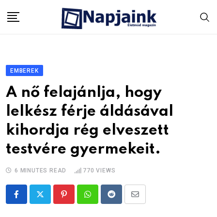
Skip
to
content
EMBEREK
A nő felajánlja, hogy
lelkész férje áldásával
kihordja rég elveszett
testvére gyermekeit.
6 MINUTES READ
770
VIEWS
Pinterest
Whatsapp
Reddit
Share
via