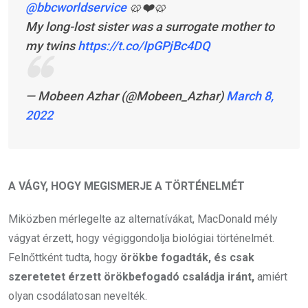
@bbcworldservice
⁩ 🥨❤️🥨
My long-lost sister was a surrogate mother to
my twins
https://t.co/IpGPjBc4DQ
— Mobeen Azhar (@Mobeen_Azhar)
March 8,
2022
A VÁGY, HOGY MEGISMERJE A TÖRTÉNELMÉT
Miközben mérlegelte az alternatívákat, MacDonald mély
vágyat érzett, hogy végiggondolja biológiai történelmét.
Felnőttként tudta, hogy
örökbe fogadták, és csak
szeretetet érzett örökbefogadó családja iránt,
amiért
olyan csodálatosan nevelték.