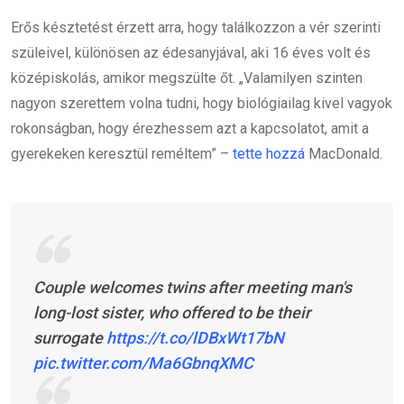
Erős késztetést érzett arra, hogy találkozzon a vér szerinti
szüleivel, különösen az édesanyjával, aki 16 éves volt és
középiskolás, amikor megszülte őt. „Valamilyen szinten
nagyon szerettem volna tudni, hogy biológiailag kivel vagyok
rokonságban, hogy érezhessem azt a kapcsolatot, amit a
gyerekeken keresztül reméltem” –
tette hozzá
MacDonald.
Couple welcomes twins after meeting man's
long-lost sister, who offered to be their
surrogate
https://t.co/lDBxWt17bN
pic.twitter.com/Ma6GbnqXMC