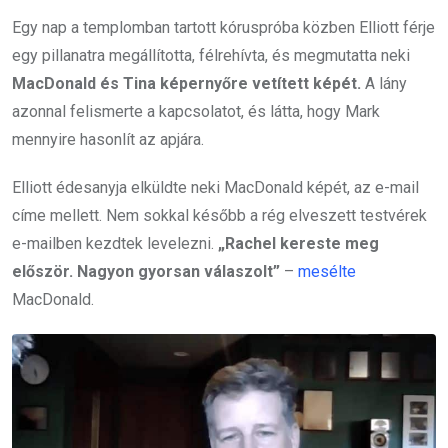
Egy nap a templomban tartott kóruspróba közben Elliott férje
egy pillanatra megállította, félrehívta, és megmutatta neki
MacDonald és Tina képernyőre vetített képét.
A lány
azonnal felismerte a kapcsolatot, és látta, hogy Mark
mennyire hasonlít az apjára.
Elliott édesanyja elküldte neki MacDonald képét, az e-mail
címe mellett. Nem sokkal később a rég elveszett testvérek
e-mailben kezdtek levelezni.
„Rachel kereste meg
először. Nagyon gyorsan válaszolt”
–
mesélte
MacDonald.