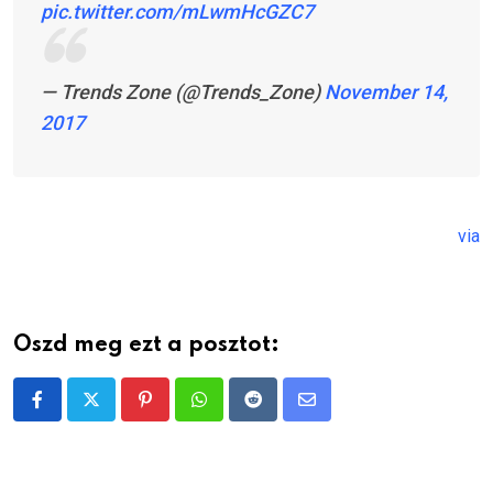
pic.twitter.com/mLwmHcGZC7
— Trends Zone (@Trends_Zone)
November 14,
2017
via
Oszd meg ezt a posztot:
Pinterest
Whatsapp
Reddit
Share
via
Email