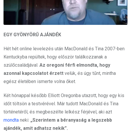
EGY GYÖNYÖRŰ AJÁNDÉK
Hét hét online levelezés után MacDonald és Tina 2007-ben
Kentuckyba repültek, hogy először találkozzanak a
szülőcsaládjával.
Az oregoni férfi elmondta, hogy
azonnal kapcsolatot érzett
velük, és úgy tűnt, mintha
egész életében ismerte volna őket.
Két hónappal később Elliott Oregonba utazott, hogy egy kis
időt töltsön a testvérével. Már tudott MacDonald és Tina
történetéről, és megbeszélte lelkész férjével, aki azt
mondta
neki:
„Szerintem a béranyaság a legszebb
ajándék, amit adhatsz nekik”.