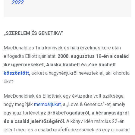
2022
„SZERELEM ÉS GENETIKA”
MacDonald és Tina könnyek és hála érzelmes köre után
elfogadta Elliott ajánlatát.
2008. augusztus 19-én a család
ikergyermekeket, Alaska Rachelt és Zoe Rachelt
köszöntött
,
akiket a nagynénjükről neveztek el, aki kihordta
őket.
MacDonaldnak és Elliottnak egy évtizedre volt szüksége,
hogy megírják
memoárjukat
, a „Love & Genetics”-et, amely
egy igaz történet
az örökbefogadásról, a béranyaságról
és a család jelentőségéről.
A könyv idén március 22-én
jelent meg, és a család újrafelfedezésének és egy új család