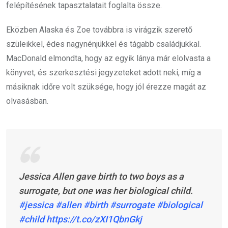
felépítésének tapasztalatait foglalta össze.
Eközben Alaska és Zoe továbbra is virágzik szerető
szüleikkel, édes nagynénjükkel és tágabb családjukkal.
MacDonald elmondta, hogy az egyik lánya már elolvasta a
könyvet, és szerkesztési jegyzeteket adott neki, míg a
másiknak időre volt szüksége, hogy jól érezze magát az
olvasásban.
Jessica Allen gave birth to two boys as a
surrogate, but one was her biological child.
#jessica
#allen
#birth
#surrogate
#biological
#child
https://t.co/zXI1QbnGkj