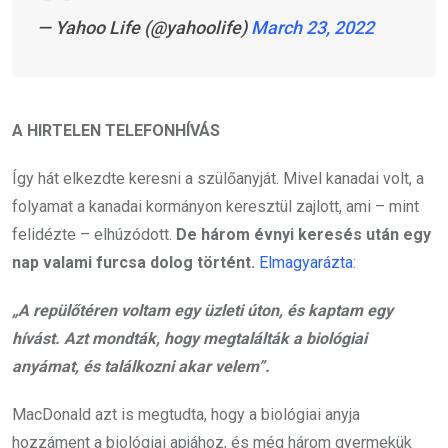
— Yahoo Life (@yahoolife)
March 23, 2022
A HIRTELEN TELEFONHÍVÁS
Így hát elkezdte keresni a szülőanyját. Mivel kanadai volt, a
folyamat a kanadai kormányon keresztül zajlott, ami – mint
felidézte – elhúzódott.
De három évnyi keresés után egy
nap valami furcsa dolog történt.
Elmagyarázta
:
„A repülőtéren voltam egy üzleti úton, és kaptam egy
hívást. Azt mondták, hogy megtalálták a biológiai
anyámat, és találkozni akar velem”.
MacDonald azt is megtudta, hogy a biológiai anyja
hozzáment a biológiai apjához, és még három gyermekük