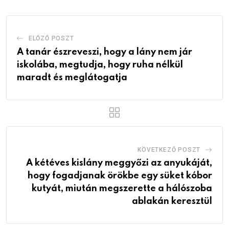
ELŐZŐ POSZT
A tanár észreveszi, hogy a lány nem jár
iskolába, megtudja, hogy ruha nélkül
maradt és meglátogatja
KÖVETKEZŐ POSZT
A kétéves kislány meggyőzi az anyukáját,
hogy fogadjanak örökbe egy süket kóbor
kutyát, miután megszerette a hálószoba
ablakán keresztül