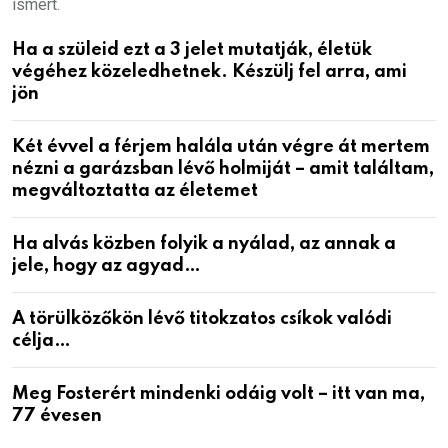
ismert.
Ha a szüleid ezt a 3 jelet mutatják, életük
végéhez közeledhetnek. Készülj fel arra, ami
jön
Két évvel a férjem halála után végre át mertem
nézni a garázsban lévő holmiját – amit találtam,
megváltoztatta az életemet
Ha alvás közben folyik a nyálad, az annak a
jele, hogy az agyad…
A törülközőkön lévő titokzatos csíkok valódi
célja…
Meg Fosterért mindenki odáig volt – itt van ma,
77 évesen