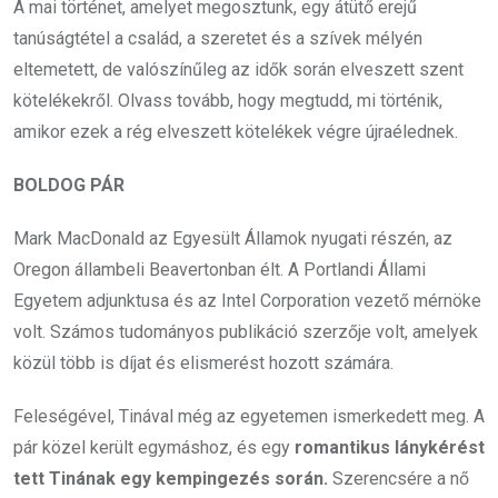
A mai történet, amelyet megosztunk, egy átütő erejű
tanúságtétel a család, a szeretet és a szívek mélyén
eltemetett, de valószínűleg az idők során elveszett szent
kötelékekről. Olvass tovább, hogy megtudd, mi történik,
amikor ezek a rég elveszett kötelékek végre újraélednek.
BOLDOG PÁR
Mark MacDonald az Egyesült Államok nyugati részén, az
Oregon állambeli Beavertonban élt. A Portlandi Állami
Egyetem adjunktusa és az Intel Corporation vezető mérnöke
volt. Számos tudományos publikáció szerzője volt, amelyek
közül több is díjat és elismerést hozott számára.
Feleségével, Tinával még az egyetemen ismerkedett meg. A
pár közel került egymáshoz, és egy
romantikus lánykérést
tett Tinának egy kempingezés során.
Szerencsére a nő