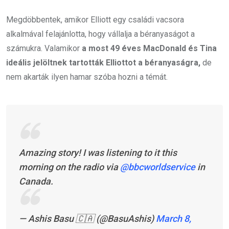
Megdöbbentek, amikor Elliott egy családi vacsora
alkalmával felajánlotta, hogy vállalja a béranyaságot a
számukra. Valamikor
a most 49 éves MacDonald és Tina
ideális jelöltnek tartották Elliottot a béranyaságra,
de
nem akarták ilyen hamar szóba hozni a témát.
Amazing story! I was listening to it this
morning on the radio via
@bbcworldservice
in
Canada.
— Ashis Basu 🇨🇦 (@BasuAshis)
March 8,