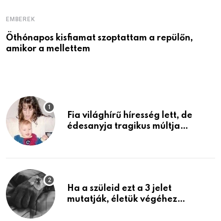
EMBEREK
E
Öthónapos kisfiamat szoptattam a repülőn,
M
amikor a mellettem
l
Fia világhírű híresség lett, de
édesanyja tragikus múltja
rosszabb, mint azt el tudnád
képzelni
Ha a szüleid ezt a 3 jelet
mutatják, életük végéhez
közeledhetnek. Készülj fel arra,