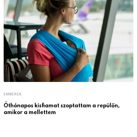
EMBEREK
E
Öthónapos kisfiamat szoptattam a repülőn,
M
amikor a mellettem
l