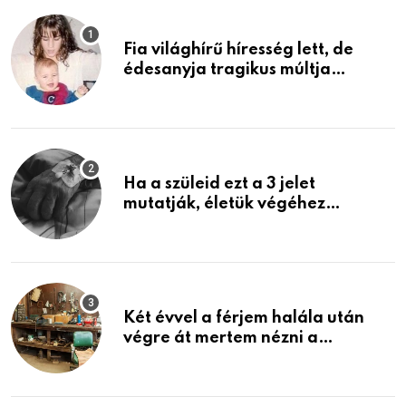
Fia világhírű híresség lett, de
édesanyja tragikus múltja
rosszabb, mint azt el tudnád
képzelni
Ha a szüleid ezt a 3 jelet
mutatják, életük végéhez
közeledhetnek. Készülj fel arra,
ami jön
Két évvel a férjem halála után
végre át mertem nézni a
garázsban lévő holmiját – amit
találtam, megváltoztatta az
életemet