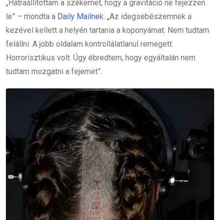
„Hátraállítottam a székemet, hogy a gravitáció ne fejezzen
le” – mondta a
Daily Mailne
k. „Az idegsebészemnek a
kezével kellett a helyén tartania a koponyámat. Nem tudtam
felállni. A jobb oldalam kontrollálatlanul remegett.
Horrorisztikus volt. Úgy ébredtem, hogy egyáltalán nem
tudtam mozgatni a fejemet”.