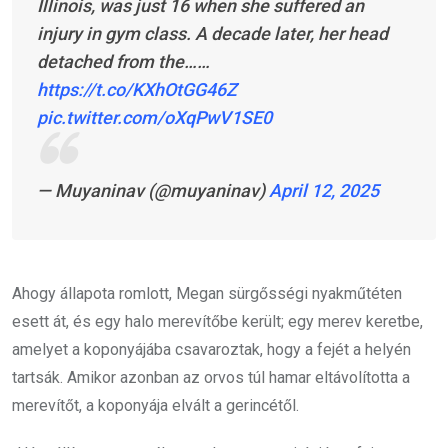
Illinois, was just 16 when she suffered an
injury in gym class. A decade later, her head
detached from the……
https://t.co/KXhOtGG46Z
pic.twitter.com/oXqPwV1SE0
— Muyaninav (@muyaninav)
April 12, 2025
Ahogy állapota romlott, Megan sürgősségi nyakműtéten
esett át, és egy halo merevítőbe került; egy merev keretbe,
amelyet a koponyájába csavaroztak, hogy a fejét a helyén
tartsák. Amikor azonban az orvos túl hamar eltávolította a
merevítőt, a koponyája elvált a gerincétől.