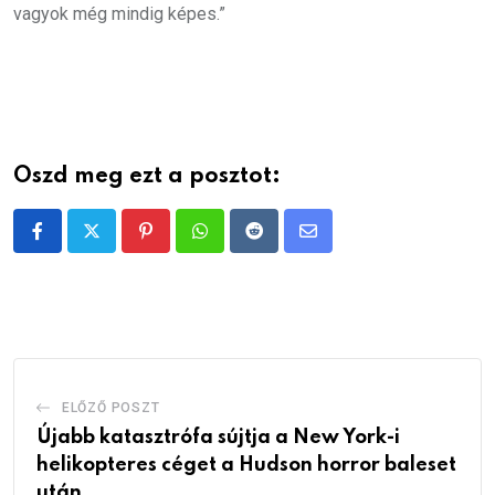
vagyok még mindig képes.”
Oszd meg ezt a posztot:
Pinterest
Whatsapp
Reddit
Share
via
Email
ELŐZŐ POSZT
Újabb katasztrófa sújtja a New York-i
helikopteres céget a Hudson horror baleset
után