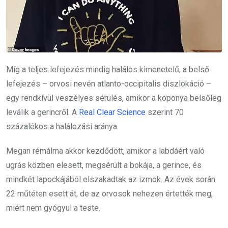
Míg a teljes lefejezés mindig halálos kimenetelű, a belső
lefejezés – orvosi nevén atlanto-occipitalis diszlokáció –
egy rendkívül veszélyes sérülés, amikor a koponya belsőleg
leválik a gerincről. A
Real Clear Science
szerint 70
százalékos a halálozási aránya.
Megan rémálma akkor kezdődött, amikor a labdáért való
ugrás közben elesett, megsérült a bokája, a gerince, és
mindkét lapockájából elszakadtak az izmok. Az évek során
22 műtéten esett át, de az orvosok nehezen értették meg,
miért nem gyógyul a teste.