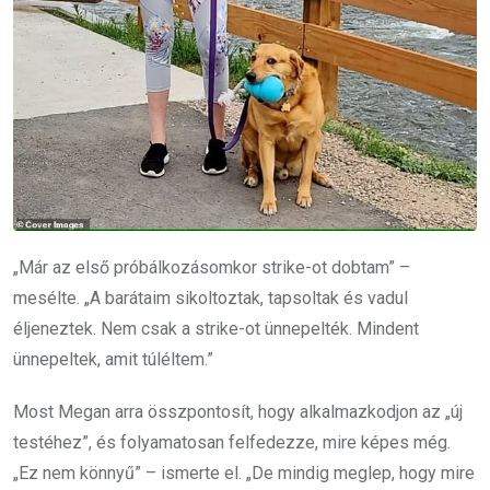
„Már az első próbálkozásomkor strike-ot dobtam” –
mesélte. „A barátaim sikoltoztak, tapsoltak és vadul
éljeneztek. Nem csak a strike-ot ünnepelték. Mindent
ünnepeltek, amit túléltem.”
Most Megan arra összpontosít, hogy alkalmazkodjon az „új
testéhez”, és folyamatosan felfedezze, mire képes még.
„Ez nem könnyű” – ismerte el. „De mindig meglep, hogy mire