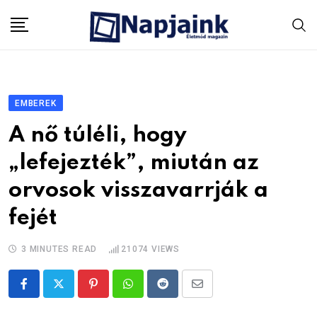
Skip
to
content
EMBEREK
A nő túléli, hogy
„lefejezték”, miután az
orvosok visszavarrják a
fejét
3 MINUTES READ
21074
VIEWS
Pinterest
Whatsapp
Reddit
Share
via