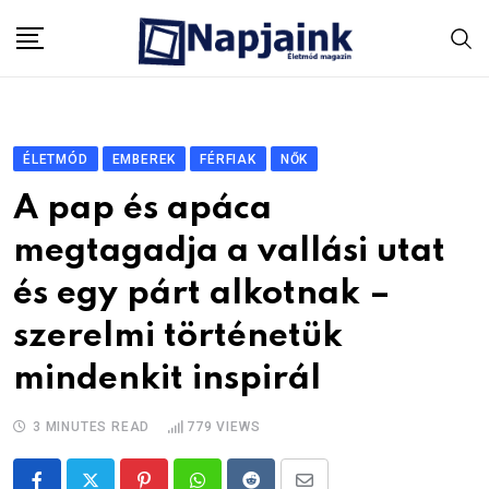
Skip
to
content
ÉLETMÓD
EMBEREK
FÉRFIAK
NŐK
A pap és apáca
megtagadja a vallási utat
és egy párt alkotnak –
szerelmi történetük
mindenkit inspirál
3 MINUTES READ
779
VIEWS