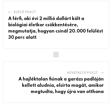
ELŐZŐ POSZT
A férfi, aki évi 2 millió dollárt költ a
biológiai életkor csökkentésére,
megmutatja, hogyan csinál 20.000 felülést
30 perc alatt
KÖVETKEZŐ POSZT
A hajléktalan fiúnak a garázs padlóján
kellett aludnia, elsírta magát, amikor
megtudta, hogy újra van otthona