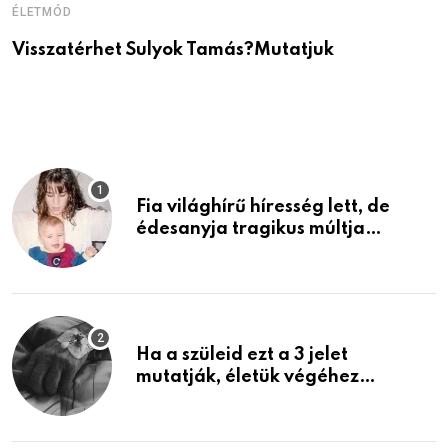
ÉLETMÓD
É
Visszatérhet Sulyok Tamás?Mutatjuk
J
p
Fia világhírű híresség lett, de
édesanyja tragikus múltja
rosszabb, mint azt el tudnád
képzelni
Ha a szüleid ezt a 3 jelet
mutatják, életük végéhez
közeledhetnek. Készülj fel arra,
ami jön