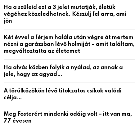
Ha a szüleid ezt a 3 jelet mutatják, életük
végéhez közeledhetnek. Készülj fel arra, ami
jön
Két évvel a férjem halála után végre át mertem
nézni a garázsban lévő holmiját – amit találtam,
megváltoztatta az életemet
Ha alvás közben folyik a nyálad, az annak a
jele, hogy az agyad…
A törülközőkön lévő titokzatos csíkok valódi
célja…
Meg Fosterért mindenki odáig volt – itt van ma,
77 évesen