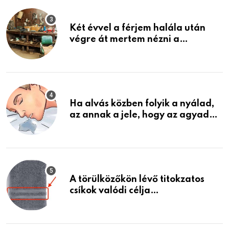
Két évvel a férjem halála után
végre át mertem nézni a
garázsban lévő holmiját – amit
találtam, megváltoztatta az
életemet
Ha alvás közben folyik a nyálad,
az annak a jele, hogy az agyad…
A törülközőkön lévő titokzatos
csíkok valódi célja…