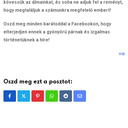
kövessük az álmainkat, és soha ne adjuk fel a reményt,
hogy megtaláljuk a számunkra megfelelő embert!
Oszd meg minden barátoddal a Facebookon, hogy
elterjedjen ennek a gyönyörű párnak és izgalmas
történetüknek a híre!
via
Oszd meg ezt a posztot:
Pinterest
Whatsapp
Reddit
Share
via
Email