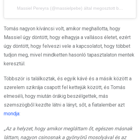
Massiel Pereyra (@massielpebe) által megosztott bejegyzés
Tomás nagyon kíváncsi volt, amikor meghallotta, hogy
Massiel úgy döntött, hogy elhagyja a vallásos életet, ezért
úgy döntött, hogy felveszi vele a kapcsolatot, hogy többet
tudjon meg, mivel mindketten hasonló tapasztalaton mentek
keresztül.
Többször is találkoztak, és egyik kávé és a másik között a
szerelem szikrája csapott fel kettejük között, és Tomás
elmeséli, hogy miután órákig beszélgettek, más
szemszögből kezdte látni a lányt, sőt, a fiatalember azt
mondja
:
„Az a helyzet, hogy amikor megláttam őt, egészen másnak
láttam, nagyon csinosnak a gyönyörű mosolyával és az