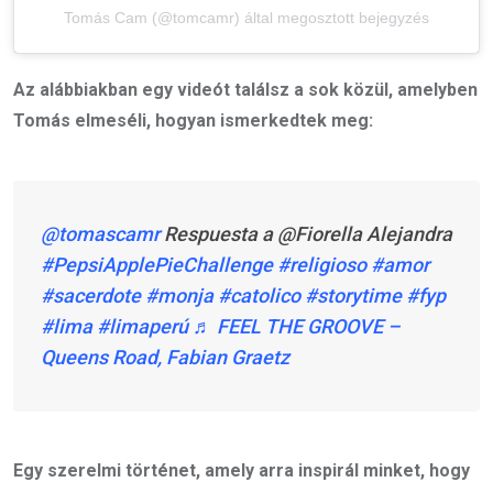
Tomás Cam (@tomcamr) által megosztott bejegyzés
Az alábbiakban egy videót találsz a sok közül, amelyben
Tomás elmeséli, hogyan ismerkedtek meg:
@tomascamr
Respuesta a @Fiorella Alejandra
#PepsiApplePieChallenge
#religioso
#amor
#sacerdote
#monja
#catolico
#storytime
#fyp
#lima
#limaperú
♬ FEEL THE GROOVE –
Queens Road, Fabian Graetz
Egy szerelmi történet, amely arra inspirál minket, hogy