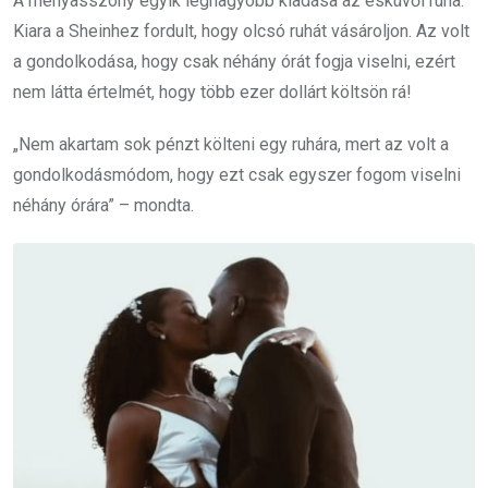
A menyasszony egyik legnagyobb kiadása az esküvői ruha.
Kiara a Sheinhez fordult, hogy olcsó ruhát vásároljon. Az volt
a gondolkodása, hogy csak néhány órát fogja viselni, ezért
nem látta értelmét, hogy több ezer dollárt költsön rá!
„Nem akartam sok pénzt költeni egy ruhára, mert az volt a
gondolkodásmódom, hogy ezt csak egyszer fogom viselni
néhány órára” – mondta.