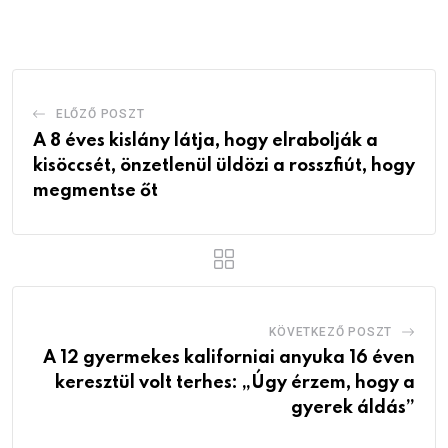
Email
ELŐZŐ POSZT
A 8 éves kislány látja, hogy elrabolják a
kisöccsét, önzetlenül üldözi a rosszfiút, hogy
megmentse őt
KÖVETKEZŐ POSZT
A 12 gyermekes kaliforniai anyuka 16 éven
keresztül volt terhes: „Úgy érzem, hogy a
gyerek áldás”