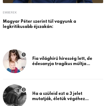
EMBEREK
E
Magyar Péter szerint túl vagyunk a
A
legkritikusabb éjszakán:
Fia világhírű híresség lett, de
édesanyja tragikus múltja
rosszabb, mint azt el tudnád
képzelni
Ha a szüleid ezt a 3 jelet
mutatják, életük végéhez
közeledhetnek. Készülj fel arra,