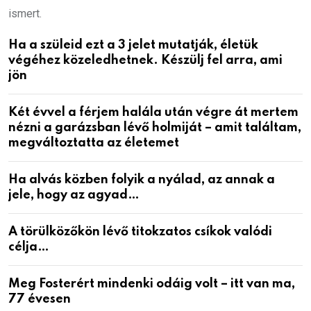
ismert.
Ha a szüleid ezt a 3 jelet mutatják, életük
végéhez közeledhetnek. Készülj fel arra, ami
jön
Két évvel a férjem halála után végre át mertem
nézni a garázsban lévő holmiját – amit találtam,
megváltoztatta az életemet
Ha alvás közben folyik a nyálad, az annak a
jele, hogy az agyad…
A törülközőkön lévő titokzatos csíkok valódi
célja…
Meg Fosterért mindenki odáig volt – itt van ma,
77 évesen