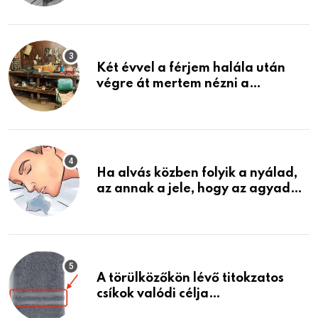
ami jön
Két évvel a férjem halála után
végre át mertem nézni a
garázsban lévő holmiját – amit
találtam, megváltoztatta az
életemet
Ha alvás közben folyik a nyálad,
az annak a jele, hogy az agyad…
A törülközőkön lévő titokzatos
csíkok valódi célja…