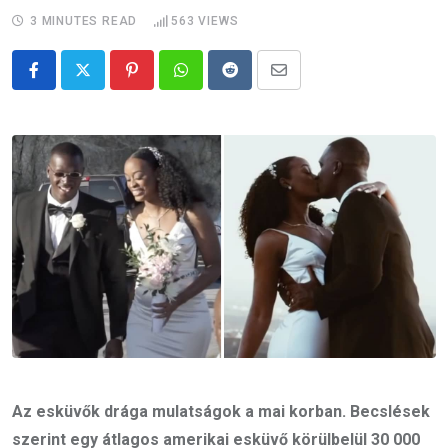
3 MINUTES READ
563
VIEWS
Pinterest
Whatsapp
Reddit
Share
via
Email
Az esküvők drága mulatságok a mai korban. Becslések
szerint egy átlagos amerikai esküvő körülbelül 30 000