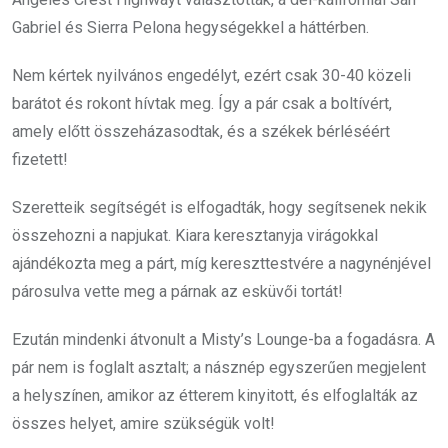
Gabriel és Sierra Pelona hegységekkel a háttérben.
Nem kértek nyilvános engedélyt, ezért csak 30-40 közeli
barátot és rokont hívtak meg. Így a pár csak a boltívért,
amely előtt összeházasodtak, és a székek bérléséért
fizetett!
Szeretteik segítségét is elfogadták, hogy segítsenek nekik
összehozni a napjukat. Kiara keresztanyja virágokkal
ajándékozta meg a párt, míg kereszttestvére a nagynénjével
párosulva vette meg a párnak az esküvői tortát!
Ezután mindenki átvonult a Misty’s Lounge-ba a fogadásra. A
pár nem is foglalt asztalt; a násznép egyszerűen megjelent
a helyszínen, amikor az étterem kinyitott, és elfoglalták az
összes helyet, amire szükségük volt!