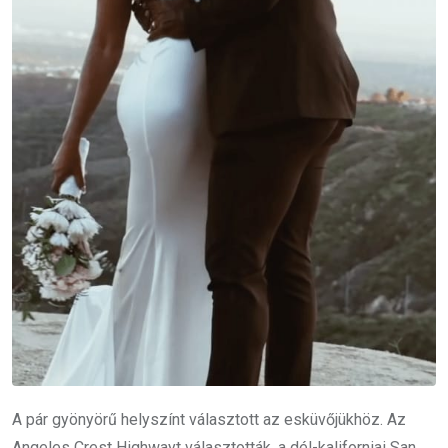
A pár gyönyörű helyszínt választott az esküvőjükhöz. Az
Angeles Crest Highwayt választották, a dél-kaliforniai San