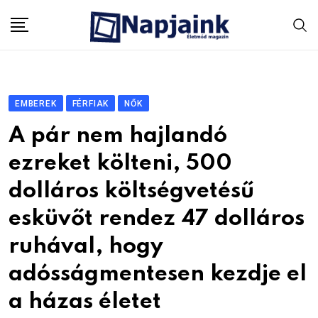
Skip
to
content
EMBEREK
FÉRFIAK
NŐK
A pár nem hajlandó
ezreket költeni, 500
dolláros költségvetésű
esküvőt rendez 47 dolláros
ruhával, hogy
adósságmentesen kezdje el
a házas életet