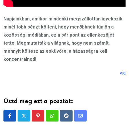
Napjainkban, amikor mindenki megszállottan igyekszik
minél több pénzt költeni, hogy menőbbnek tűnjön a
közösségi médiában, ez a pár pont az ellenkezőjét
tette. Megmutatták a világnak, hogy nem számít,
mennyit költesz az esküvőre; a házasságra kell
koncentrálnod!
via
Oszd meg ezt a posztot:
Pinterest
Whatsapp
Reddit
Share
via