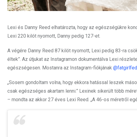
Lexi és Danny Reed elhatározta, hogy az egészségükre konce
Lexi 220 kilót nyomott, Danny pedig 127-et.
A végére Danny Reed 87 kilót nyomott, Lexi pedig 83-ra csökk
éltek”. Az útjukat az Instagramon dokumentálva Lexi részlete
egészségesen. Mostanra az Instagram-fiókjának
@fatgirlfe
„Sosem gondoltam volna, hogy ekkora hatással leszek mások
csak egészséges akartam lenni.” Lexinek sikerült több méret
– mondta az akkor 27 éves Lexi Reed. „A 46-os méretről eg