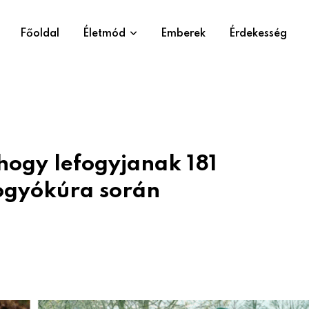
Főoldal
Életmód
Emberek
Érdekesség
hogy lefogyjanak 181
fogyókúra során