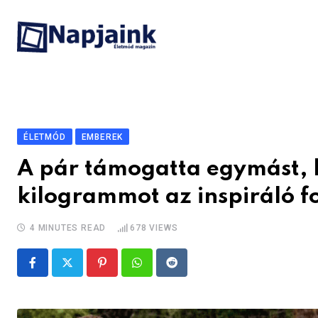
Skip
to
content
ÉLETMÓD
EMBEREK
A pár támogatta egymást, 
kilogrammot az inspiráló 
4 MINUTES READ
678
VIEWS
Pinterest
Whatsapp
Reddit