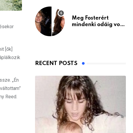
Meg Fosterért
mindenki odáig volt
désekor
– itt van ma, 77
évesen
it [ők]
áplálkozik
RECENT POSTS
ssze. „Én
váltottam”
ny Reed.