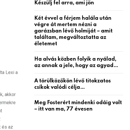
Készülj fel arra, ami jön
Két évvel a férjem halála után
végre át mertem nézni a
garázsban lévő holmiját – amit
találtam, megváltoztatta az
életemet
Ha alvás közben folyik a nyálad,
az annak a jele, hogy az agyad…
ta Lexi a
A törülközőkön lévő titokzatos
csíkok valódi célja…
k, akkor
termekre
Meg Fosterért mindenki odáig volt
– itt van ma, 77 évesen
t
z
t és az