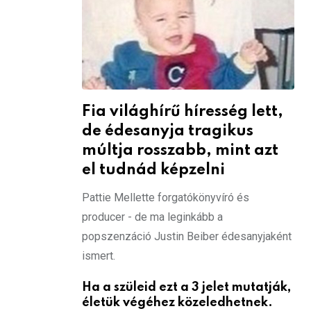
Fia világhírű híresség lett,
de édesanyja tragikus
múltja rosszabb, mint azt
el tudnád képzelni
Pattie Mellette forgatókönyvíró és
producer - de ma leginkább a
popszenzáció Justin Beiber édesanyjaként
ismert.
Ha a szüleid ezt a 3 jelet mutatják,
életük végéhez közeledhetnek.