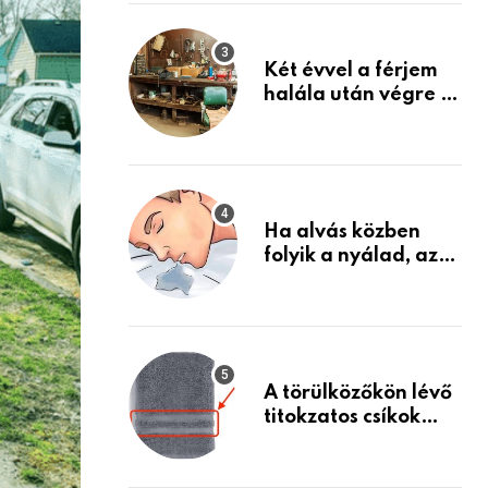
Készülj fel arra, ami
jön
Két évvel a férjem
halála után végre át
mertem nézni a
garázsban lévő
holmiját – amit
találtam,
megváltoztatta az
Ha alvás közben
életemet
folyik a nyálad, az
annak a jele, hogy
az agyad…
A törülközőkön lévő
titokzatos csíkok
valódi célja…