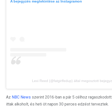
A bejegyzés megtekintése az Instagramon
Lexi Reed (@fatgirlfedup) által megosztott bejegy
Az
NBC News
szerint 2016-ban a pár 5 célhoz ragaszkodott:
ittak alkoholt, és heti öt napon 30 perces edzést terveztek.