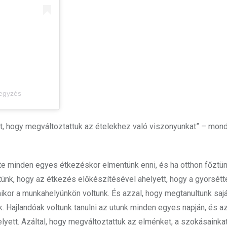
jegyzés
t, hogy megváltoztattuk az ételekhez való viszonyunkat” – mond
te minden egyes étkezéskor elmentünk enni, és ha otthon főztün
tünk, hogy az étkezés előkészítésével ahelyett, hogy a gyorsét
mikor a munkahelyünkön voltunk. És azzal, hogy megtanultunk sajá
. Hajlandóak voltunk tanulni az utunk minden egyes napján, és a
lyett. Azáltal, hogy megváltoztattuk az elménket, a szokásainka