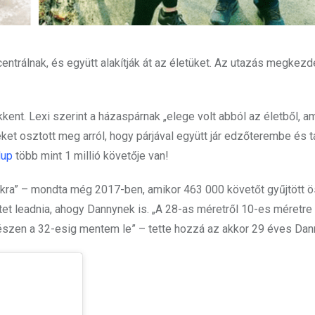
ntrálnak, és együtt alakítják át az életüket. Az utazás megkez
ent. Lexi szerint a házaspárnak „elege volt abból az életből, am
ket osztott meg arról, hogy párjával együtt jár edzőterembe és t
dup
több mint 1 millió követője van!
ra” – mondta még 2017-ben, amikor 463 000 követőt gyűjtött ö
et leadnia, ahogy Dannynek is. „A 28-as méretről 10-es méretre 
észen a 32-esig mentem le” – tette hozzá az akkor 29 éves Dan