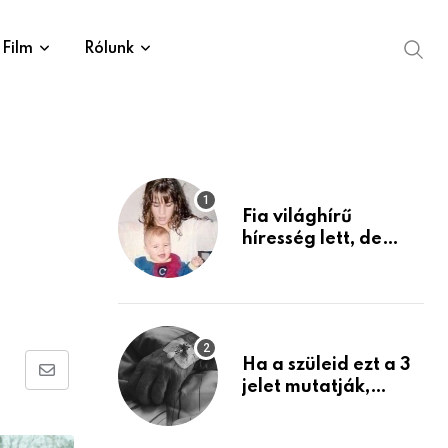
Film
Rólunk
Fia világhírű
híresség lett, de
édesanyja tragikus
múltja rosszabb,
mint azt el tudnád
képzelni
Ha a szüleid ezt a 3
Share
jelet mutatják,
életük végéhez
via
közeledhetnek.
Email