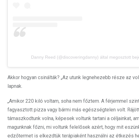
Danny Reed (@discoveringdanny) által megosztott be
Akkor hogyan csinálták? „Az utunk legnehezebb része az vol
lapnak.
„Amikor 220 kiló voltam, soha nem főztem. A férjemmel szin
fagyasztott pizza vagy bármi más egészségtelen volt. Rájöt
támaszkodtunk volna, képesek voltunk tartani a céljainkat, a
magunknak főzni, mi voltunk felelősek azért, hogy mit eszünk
edzőtermet is elkezdtük terápiaként használni az étkezés he