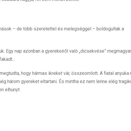
 mások – de több szeretettel és melegséggel – boldogultak a
róluk. Egy nap azonban a gyerekeiről való „dicsekvése” megmagya
 fakadt…
egtudta, hogy hármas ikreket vár, összeomlott. A fiatal anyuka 
g három gyereket eltartani. És mintha ez nem lenne elég tragiku
en elhunyt.