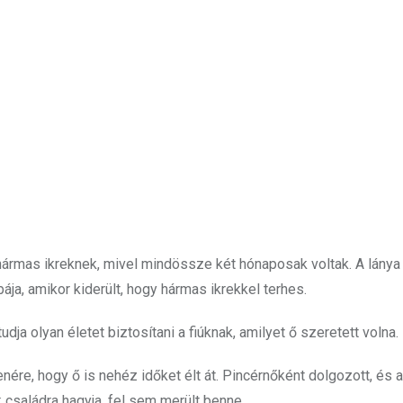
hármas ikreknek, mivel mindössze két hónaposak voltak. A lány
ája, amikor kiderült, hogy hármas ikrekkel terhes.
dja olyan életet biztosítani a fiúknak, amilyet ő szeretett volna.
nére, hogy ő is nehéz időket élt át. Pincérnőként dolgozott, és 
k családra hagyja, fel sem merült benne.