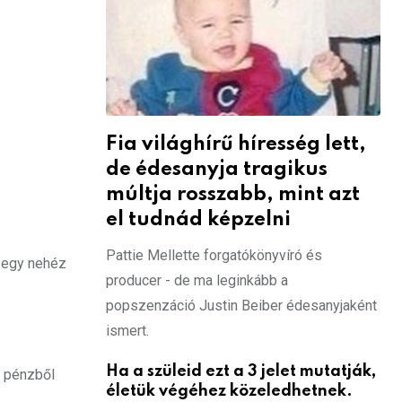
Fia világhírű híresség lett,
de édesanyja tragikus
múltja rosszabb, mint azt
el tudnád képzelni
Pattie Mellette forgatókönyvíró és
a egy nehéz
producer - de ma leginkább a
popszenzáció Justin Beiber édesanyjaként
ismert.
Ha a szüleid ezt a 3 jelet mutatják,
a pénzből
életük végéhez közeledhetnek.