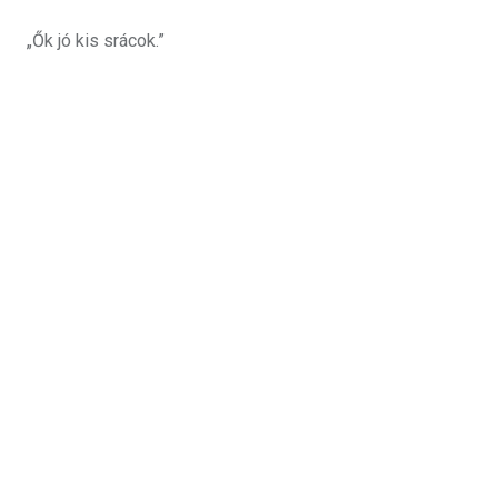
„Ők jó kis srácok.”