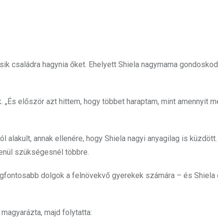
ásik családra hagynia őket. Ehelyett Shiela nagymama gondoskod
 „És először azt hittem, hogy többet haraptam, mint amennyit 
alakult, annak ellenére, hogy Shiela nagyi anyagilag is küzdött.
lenül szükségesnél többre.
 legfontosabb dolgok a felnövekvő gyerekek számára – és Shiela
magyarázta, majd folytatta: