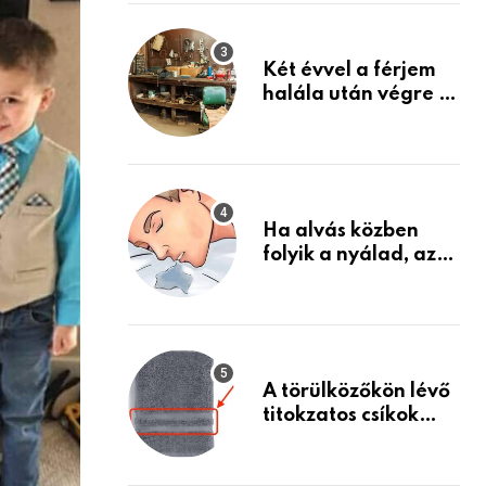
Készülj fel arra, ami
jön
Két évvel a férjem
halála után végre át
mertem nézni a
garázsban lévő
holmiját – amit
találtam,
megváltoztatta az
Ha alvás közben
életemet
folyik a nyálad, az
annak a jele, hogy
az agyad…
A törülközőkön lévő
titokzatos csíkok
valódi célja…