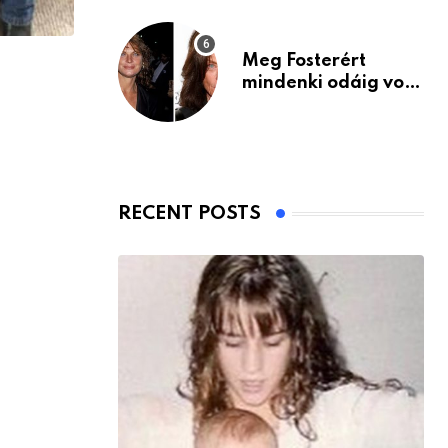
Meg Fosterért
mindenki odáig volt
– itt van ma, 77
évesen
RECENT POSTS