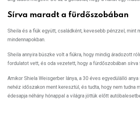
Sírva maradt a fürdőszobában
Sheila és a fiúk együtt, családként, kevesebb pénzzel, mint
mindennapokban.
Sheila annyira büszke volt a fiúkra, hogy mindig áradozott 
fordulatot vett, és oda vezetett, hogy a fürdőszobában sírva
Amikor Shiela Weisgerber lánya, a 30 éves egyedülálló anya m
nehéz időszakon ment keresztül, és tudta, hogy nem tudna mé
édesapja néhány hónappal a világra jöttük előtt autóbalesetb