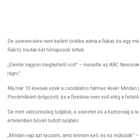
De szerencsére nem kellett örökbe adnia a fiúkat, és egy m
fiúkról, miután két hónaposok lettek.
„Eleinte nagyon megterhelő volt” – mesélte az ABC Newsnak.
rágni.”
Ma már 10 évesek ezek a csodálatos hármas ikrek! Minden jól 
Pincérnőként dolgozott, és a fizetése nem volt elég a feltét
De mint valószínűleg tudjátok, a szeretet és a biztonság a
értelemben bőven tudott nyújtani.
„Minden nap azt teszem, amit tennem kell, és ez működik” – 