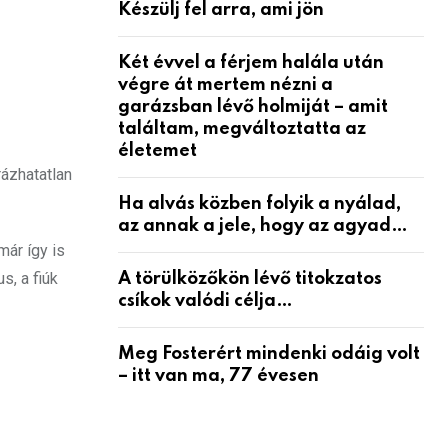
Készülj fel arra, ami jön
Két évvel a férjem halála után
végre át mertem nézni a
garázsban lévő holmiját – amit
találtam, megváltoztatta az
életemet
rázhatatlan
Ha alvás közben folyik a nyálad,
az annak a jele, hogy az agyad…
már így is
s, a fiúk
A törülközőkön lévő titokzatos
csíkok valódi célja…
Meg Fosterért mindenki odáig volt
– itt van ma, 77 évesen