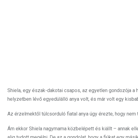
Shiela, egy észak-dakotai csapos, az egyetlen gondozója a 
helyzetben lévő egyedülálló anya volt, és már volt egy kisbab
Az érzelmektől túlcsorduló fiatal anya úgy érezte, hogy nem tu
Ám ekkor Shiela nagymama közbelépett és kiállt – annak elle
alig tudott megélni. De az a gondolat, hogy a fiúkat egy mási