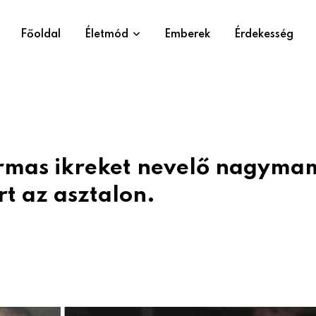
Főoldal
Életmód
Emberek
Érdekesség
ármas ikreket nevelő nagyma
árt az asztalon.