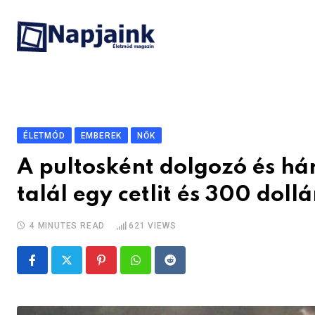
Skip
to
content
ÉLETMÓD
EMBEREK
NŐK
A pultosként dolgozó és h
talál egy cetlit és 300 doll
4 MINUTES READ
621
VIEWS
Pinterest
Whatsapp
Reddit