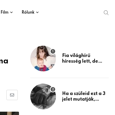
Film
Rólunk
Fia világhírű
ma
híresség lett, de
édesanyja tragikus
múltja rosszabb,
mint azt el tudnád
képzelni
Ha a szüleid ezt a 3
Share
jelet mutatják,
életük végéhez
via
közeledhetnek.
Email