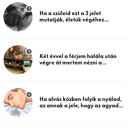
Ha a szüleid ezt a 3 jelet
mutatják, életük végéhez
közeledhetnek. Készülj fel arra,
ami jön
Két évvel a férjem halála után
végre át mertem nézni a
garázsban lévő holmiját – amit
találtam, megváltoztatta az
életemet
Ha alvás közben folyik a nyálad,
az annak a jele, hogy az agyad…