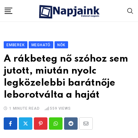
Skip
to
content
EMBEREK
MEGHATÓ
NŐK
A rákbeteg nő szóhoz sem
jutott, miután nyolc
legközelebbi barátnője
leborotválta a haját
1 MINUTE READ
559
VIEWS
Pinterest
Whatsapp
Reddit
Share
via