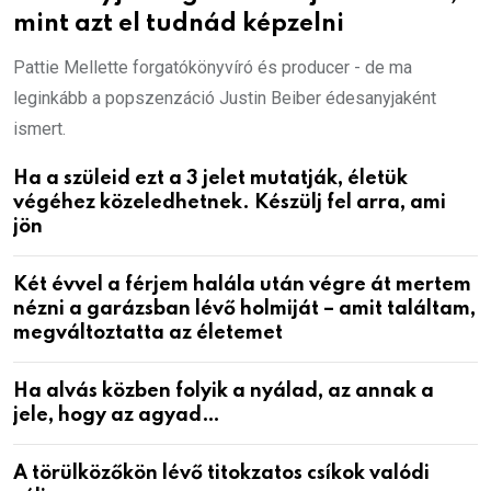
mint azt el tudnád képzelni
Pattie Mellette forgatókönyvíró és producer - de ma
leginkább a popszenzáció Justin Beiber édesanyjaként
ismert.
Ha a szüleid ezt a 3 jelet mutatják, életük
végéhez közeledhetnek. Készülj fel arra, ami
jön
Két évvel a férjem halála után végre át mertem
nézni a garázsban lévő holmiját – amit találtam,
megváltoztatta az életemet
Ha alvás közben folyik a nyálad, az annak a
jele, hogy az agyad…
A törülközőkön lévő titokzatos csíkok valódi