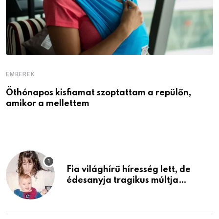
EMBEREK
E
Öthónapos kisfiamat szoptattam a repülőn,
M
amikor a mellettem
l
Fia világhírű híresség lett, de
édesanyja tragikus múltja
rosszabb, mint azt el tudnád
képzelni