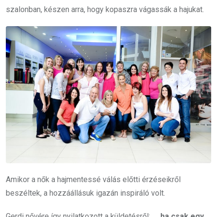
szalonban, készen arra, hogy kopaszra vágassák a hajukat.
Amikor a nők a hajmentessé válás előtti érzéseikről
beszéltek, a hozzáállásuk igazán inspiráló volt.
Gerdi nővére így nyilatkozott a küldetésről: „
…ha csak egy