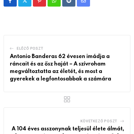
Pinterest
Whatsapp
Reddit
Share
via
Email
ELŐZŐ POSZT
Antonio Banderas 62 évesen imádja a
ráncait és az ősz haját – A szívroham
megváltoztatta az életét, és most a
gyerekek a legfontosabbak a számára
KÖVETKEZŐ POSZT
A 104 éves asszonynak teljesül élete álmát,