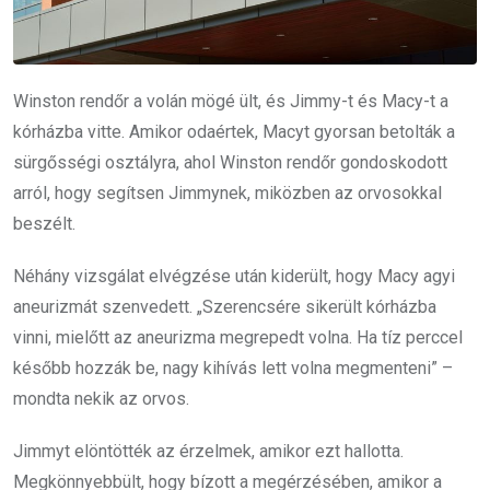
Winston rendőr a volán mögé ült, és Jimmy-t és Macy-t a
kórházba vitte. Amikor odaértek, Macyt gyorsan betolták a
sürgősségi osztályra, ahol Winston rendőr gondoskodott
arról, hogy segítsen Jimmynek, miközben az orvosokkal
beszélt.
Néhány vizsgálat elvégzése után kiderült, hogy Macy agyi
aneurizmát szenvedett. „Szerencsére sikerült kórházba
vinni, mielőtt az aneurizma megrepedt volna. Ha tíz perccel
később hozzák be, nagy kihívás lett volna megmenteni” –
mondta nekik az orvos.
Jimmyt elöntötték az érzelmek, amikor ezt hallotta.
Megkönnyebbült, hogy bízott a megérzésében, amikor a