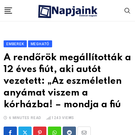
Skip
to
content
EMBEREK
MEGHATÓ
A rendőrök megállították a
12 éves fiút, aki autót
vezetett: „Az eszméletlen
anyámat viszem a
kórházba! – mondja a fiú
6 MINUTES READ
1243
VIEWS