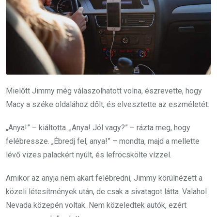
Mielőtt Jimmy még válaszolhatott volna, észrevette, hogy
Macy a széke oldalához dőlt, és elvesztette az eszméletét.
„Anya!” – kiáltotta. „Anya! Jól vagy?” – rázta meg, hogy
felébressze. „Ébredj fel, anya!” – mondta, majd a mellette
lévő vizes palackért nyúlt, és lefröcskölte vízzel.
Amikor az anyja nem akart felébredni, Jimmy körülnézett a
közeli létesítmények után, de csak a sivatagot látta. Valahol
Nevada közepén voltak. Nem közeledtek autók, ezért