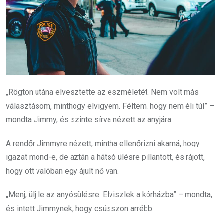
„Rögtön utána elvesztette az eszméletét. Nem volt más
választásom, minthogy elvigyem. Féltem, hogy nem éli túl” –
mondta Jimmy, és szinte sírva nézett az anyjára.
A rendőr Jimmyre nézett, mintha ellenőrizni akarná, hogy
igazat mond-e, de aztán a hátsó ülésre pillantott, és rájött,
hogy ott valóban egy ájult nő van.
„Menj, ülj le az anyósülésre. Elviszlek a kórházba” – mondta,
és intett Jimmynek, hogy csússzon arrébb.