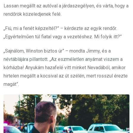
Lassan megállt az autóval a járdaszegélyen, és várta, hogy a
rendőrök közeledjenek felé.
„Fiú, mi a fenét képzeltél?” – kérdezte az egyik rendőr.
„Egyértelműen túl fiatal vagy a vezetéshez. Mi folyik itt?”
„Sajnálom, Winston biztos úr” – mondta Jimmy, és a
névtáblájára pillantott. „Az eszméletlen anyámat viszem a
kórházba! Anyukám hazafelé vitt minket Nevadából, amikor
hirtelen megállt a kocsival az út szélén, mert rosszul érezte
magát”.