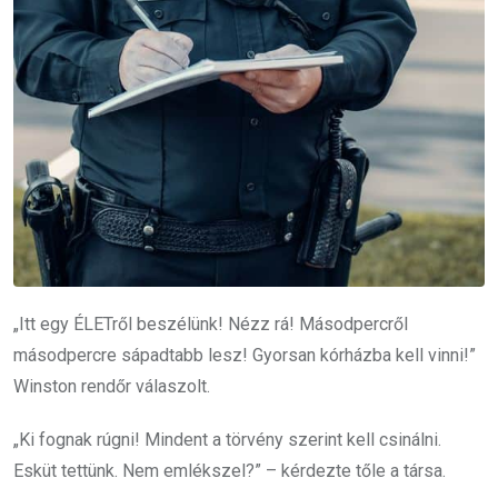
„Itt egy ÉLETről beszélünk! Nézz rá! Másodpercről
másodpercre sápadtabb lesz! Gyorsan kórházba kell vinni!”
Winston rendőr válaszolt.
„Ki fognak rúgni! Mindent a törvény szerint kell csinálni.
Esküt tettünk. Nem emlékszel?” – kérdezte tőle a társa.