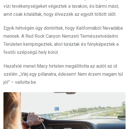
vízi tevékenységeket végeztek a tavakon, és bármi mást,
amit csak kitaláltak, hogy élvezzék az együtt töltött időt.
Egyik hétvégén úgy döntöttek, hogy Kaliforniából Nevadába
mennek. A Red Rock Canyon Nemzeti Természetvédelmi
Területen kempingeztek, ahol túráztak és fényképeztek a
festői szépségű hely körül.
Hazafelé menet Macy hirtelen megállította az autót az út
szélén. „Várj egy pillanatra, édesem! Nem érzem magam túl
jól” – vallotta be.