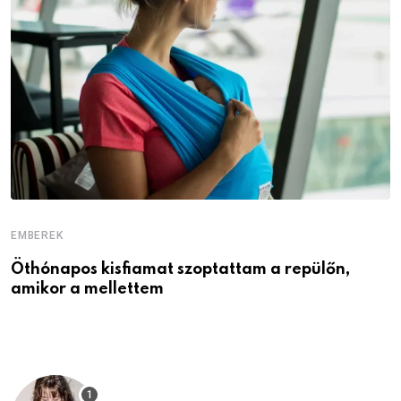
EMBEREK
E
Öthónapos kisfiamat szoptattam a repülőn,
M
amikor a mellettem
l