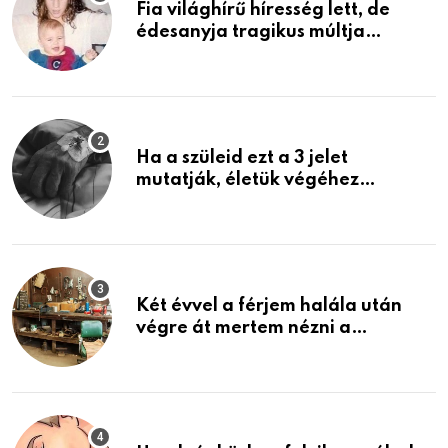
Fia világhírű híresség lett, de
édesanyja tragikus múltja
rosszabb, mint azt el tudnád
képzelni
Ha a szüleid ezt a 3 jelet
mutatják, életük végéhez
közeledhetnek. Készülj fel arra,
ami jön
Két évvel a férjem halála után
végre át mertem nézni a
garázsban lévő holmiját – amit
találtam, megváltoztatta az
életemet