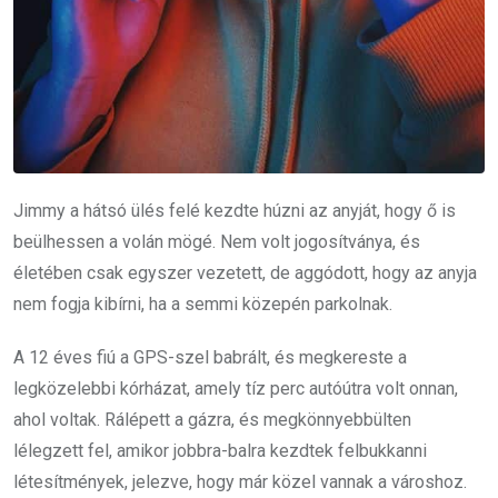
Jimmy a hátsó ülés felé kezdte húzni az anyját, hogy ő is
beülhessen a volán mögé. Nem volt jogosítványa, és
életében csak egyszer vezetett, de aggódott, hogy az anyja
nem fogja kibírni, ha a semmi közepén parkolnak.
A 12 éves fiú a GPS-szel babrált, és megkereste a
legközelebbi kórházat, amely tíz perc autóútra volt onnan,
ahol voltak. Rálépett a gázra, és megkönnyebbülten
lélegzett fel, amikor jobbra-balra kezdtek felbukkanni
létesítmények, jelezve, hogy már közel vannak a városhoz.