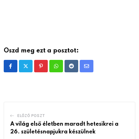
Oszd meg ezt a posztot:
Pinterest
Whatsapp
Reddit
Share
via
Email
ELŐZŐ POSZT
A világ első életben maradt hetesikrei a
26. születésnapjukra készülnek