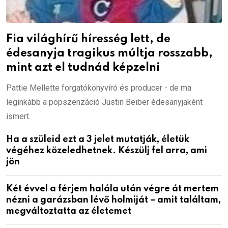
Fia világhírű híresség lett, de
édesanyja tragikus múltja rosszabb,
mint azt el tudnád képzelni
Pattie Mellette forgatókönyvíró és producer - de ma
leginkább a popszenzáció Justin Beiber édesanyjaként
ismert.
Ha a szüleid ezt a 3 jelet mutatják, életük
végéhez közeledhetnek. Készülj fel arra, ami
jön
Két évvel a férjem halála után végre át mertem
nézni a garázsban lévő holmiját – amit találtam,
megváltoztatta az életemet