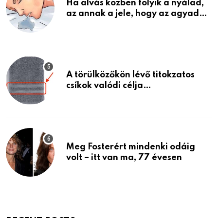
Ha alvás közben folyik a nyálad,
az annak a jele, hogy az agyad…
A törülközőkön lévő titokzatos
csíkok valódi célja…
Meg Fosterért mindenki odáig
volt – itt van ma, 77 évesen