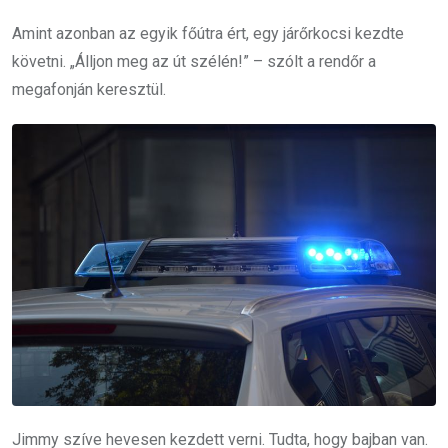
Amint azonban az egyik főútra ért, egy járőrkocsi kezdte
követni. „Álljon meg az út szélén!” – szólt a rendőr a
megafonján keresztül.
Jimmy szíve hevesen kezdett verni. Tudta, hogy bajban van.