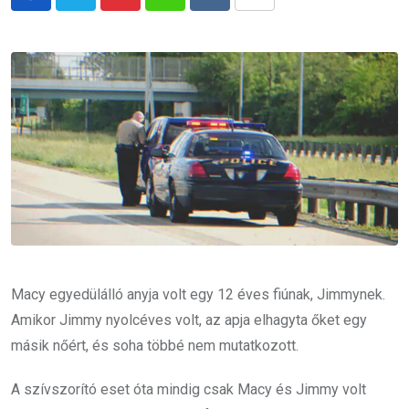
Pinterest
Whatsapp
Reddit
Share
via
Email
Macy egyedülálló anyja volt egy 12 éves fiúnak, Jimmynek.
Amikor Jimmy nyolcéves volt, az apja elhagyta őket egy
másik nőért, és soha többé nem mutatkozott.
A szívszorító eset óta mindig csak Macy és Jimmy volt