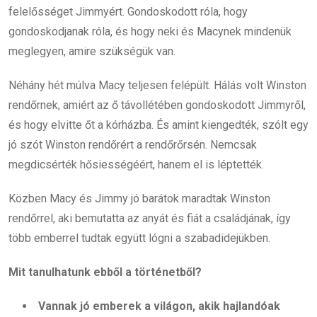
felelősséget Jimmyért. Gondoskodott róla, hogy
gondoskodjanak róla, és hogy neki és Macynek mindenük
meglegyen, amire szükségük van.
Néhány hét múlva Macy teljesen felépült. Hálás volt Winston
rendőrnek, amiért az ő távollétében gondoskodott Jimmyről,
és hogy elvitte őt a kórházba. És amint kiengedték, szólt egy
jó szót Winston rendőrért a rendőrőrsén. Nemcsak
megdicsérték hősiességéért, hanem el is léptették.
Közben Macy és Jimmy jó barátok maradtak Winston
rendőrrel, aki bemutatta az anyát és fiát a családjának, így
több emberrel tudtak együtt lógni a szabadidejükben.
Mit tanulhatunk ebből a történetből?
Vannak jó emberek a világon, akik hajlandóak