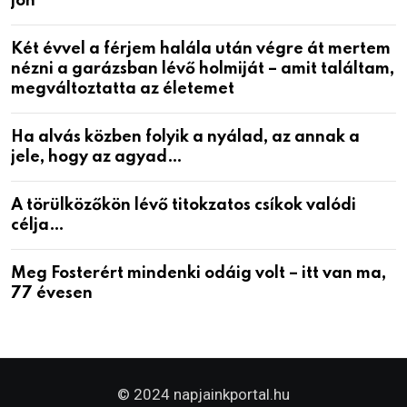
jön
Két évvel a férjem halála után végre át mertem
nézni a garázsban lévő holmiját – amit találtam,
megváltoztatta az életemet
Ha alvás közben folyik a nyálad, az annak a
jele, hogy az agyad…
A törülközőkön lévő titokzatos csíkok valódi
célja…
Meg Fosterért mindenki odáig volt – itt van ma,
77 évesen
© 2024 napjainkportal.hu