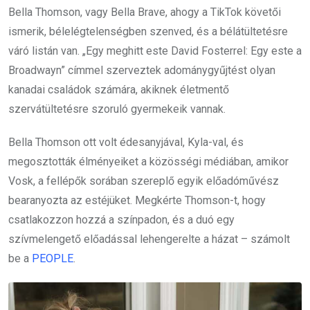
Bella Thomson, vagy Bella Brave, ahogy a TikTok követői
ismerik, bélelégtelenségben szenved, és a bélátültetésre
váró listán van. „Egy meghitt este David Fosterrel: Egy este a
Broadwayn” címmel szerveztek adománygyűjtést olyan
kanadai családok számára, akiknek életmentő
szervátültetésre szoruló gyermekeik vannak.
Bella Thomson ott volt édesanyjával, Kyla-val, és
megosztották élményeiket a közösségi médiában, amikor
Vosk, a fellépők sorában szereplő egyik előadóművész
bearanyozta az estéjüket. Megkérte Thomson-t, hogy
csatlakozzon hozzá a színpadon, és a duó egy
szívmelengető előadással lehengerelte a házat – számolt
be a
PEOPLE
.