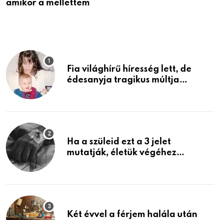
amikor a mellettem
l
Fia világhírű híresség lett, de
édesanyja tragikus múltja
rosszabb, mint azt el tudnád
képzelni
Ha a szüleid ezt a 3 jelet
mutatják, életük végéhez
közeledhetnek. Készülj fel arra,
ami jön
Két évvel a férjem halála után