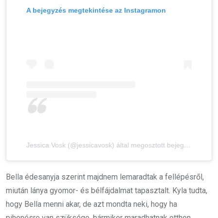
A bejegyzés megtekintése az Instagramon
Jessica Vosk (@jessicavosk) által megosztott bejegyzés
Bella édesanyja szerint majdnem lemaradtak a fellépésről,
miután lánya gyomor- és bélfájdalmat tapasztalt. Kyla tudta,
hogy Bella menni akar, de azt mondta neki, hogy ha
pihenésre van szüksége, bármikor maradhatnak otthon,