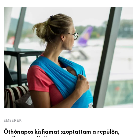
EMBEREK
E
Öthónapos kisfiamat szoptattam a repülőn,
M