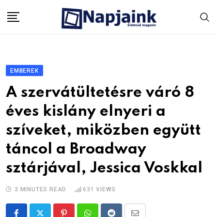
Skip
to
content
EMBEREK
A szervátültetésre váró 8
éves kislány elnyeri a
szíveket, miközben együtt
táncol a Broadway
sztárjával, Jessica Voskkal
3 MINUTES READ
631
VIEWS