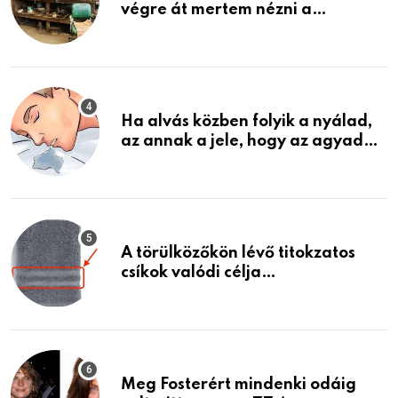
végre át mertem nézni a
garázsban lévő holmiját – amit
találtam, megváltoztatta az
életemet
Ha alvás közben folyik a nyálad,
az annak a jele, hogy az agyad…
A törülközőkön lévő titokzatos
csíkok valódi célja…
Meg Fosterért mindenki odáig