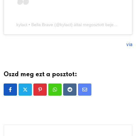
kylact • Bella Brave (@kylact) által megosztott bejegyzés
via
Oszd meg ezt a posztot:
Pinterest
Whatsapp
Reddit
Share
via
Email