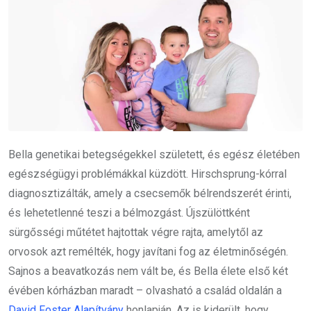
Bella genetikai betegségekkel született, és egész életében
egészségügyi problémákkal küzdött. Hirschsprung-kórral
diagnosztizálták, amely a csecsemők bélrendszerét érinti,
és lehetetlenné teszi a bélmozgást. Újszülöttként
sürgősségi műtétet hajtottak végre rajta, amelytől az
orvosok azt remélték, hogy javítani fog az életminőségén.
Sajnos a beavatkozás nem vált be, és Bella élete első két
évében kórházban maradt – olvasható a család oldalán a
David Foster Alapítvány
honlapján. Az is kiderült, hogy