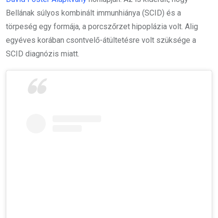
Bellának súlyos kombinált immunhiánya (SCID) és a
törpeség egy formája, a porcszőrzet hipoplázia volt. Alig
egyéves korában csontvelő-átültetésre volt szüksége a
SCID diagnózis miatt.