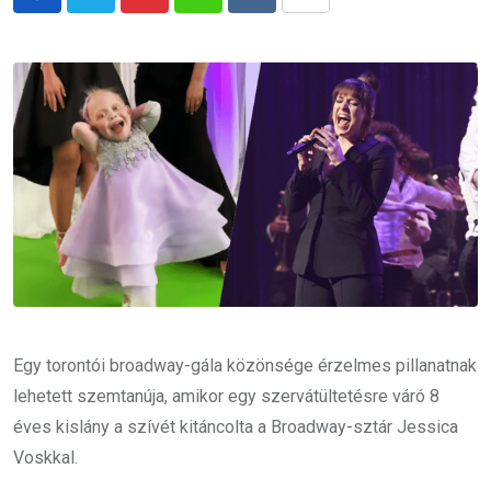
Pinterest
Whatsapp
Reddit
Share
via
Email
Egy torontói broadway-gála közönsége érzelmes pillanatnak
lehetett szemtanúja, amikor egy szervátültetésre váró 8
éves kislány a szívét kitáncolta a Broadway-sztár Jessica
Voskkal.