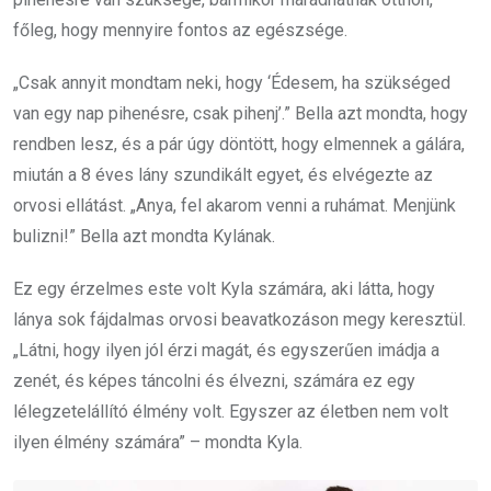
főleg, hogy mennyire fontos az egészsége.
„Csak annyit mondtam neki, hogy ‘Édesem, ha szükséged
van egy nap pihenésre, csak pihenj’.” Bella azt mondta, hogy
rendben lesz, és a pár úgy döntött, hogy elmennek a gálára,
miután a 8 éves lány szundikált egyet, és elvégezte az
orvosi ellátást. „Anya, fel akarom venni a ruhámat. Menjünk
bulizni!” Bella azt mondta Kylának.
Ez egy érzelmes este volt Kyla számára, aki látta, hogy
lánya sok fájdalmas orvosi beavatkozáson megy keresztül.
„Látni, hogy ilyen jól érzi magát, és egyszerűen imádja a
zenét, és képes táncolni és élvezni, számára ez egy
lélegzetelállító élmény volt. Egyszer az életben nem volt
ilyen élmény számára” – mondta Kyla.