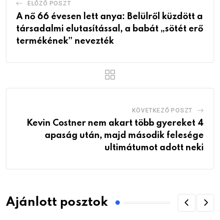
ELŐZŐ POSZT
A nő 66 évesen lett anya: Belülről küzdött a
társadalmi elutasítással, a babát „sötét erő
termékének” nevezték
KÖVETKEZŐ POSZT
Kevin Costner nem akart több gyereket 4
apaság után, majd második felesége
ultimátumot adott neki
Ajánlott posztok