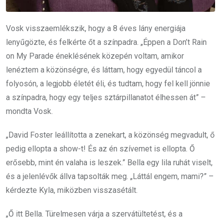
Vosk visszaemlékszik, hogy a 8 éves lány energiája
lenyűgözte, és felkérte őt a színpadra. „Éppen a Don’t Rain
on My Parade éneklésének közepén voltam, amikor
lenéztem a közönségre, és láttam, hogy egyedül táncol a
folyosón, a legjobb életét éli, és tudtam, hogy fel kell jönnie
a színpadra, hogy egy teljes sztárpillanatot élhessen át” –
mondta Vosk.
„David Foster leállította a zenekart, a közönség megvadult, ő
pedig ellopta a show-t! És az én szívemet is ellopta. Ő
erősebb, mint én valaha is leszek.” Bella egy lila ruhát viselt,
és a jelenlévők állva tapsolták meg. „Láttál engem, mami?” –
kérdezte Kyla, miközben visszasétált.
„Ő itt Bella. Türelmesen várja a szervátültetést, és a