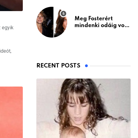
Meg Fosterért
mindenki odáig volt
z egyik
– itt van ma, 77
évesen
ideót,
RECENT POSTS