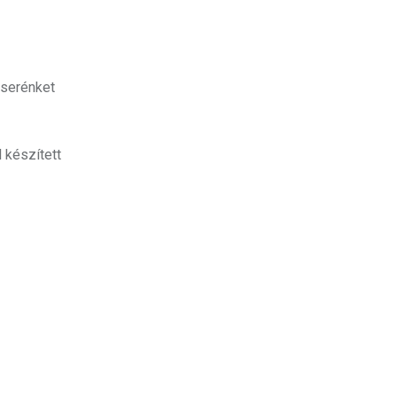
cserénket
 készített