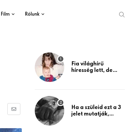
Film
Rólunk
Fia világhírű
híresség lett, de
édesanyja tragikus
múltja rosszabb,
mint azt el tudnád
képzelni
Ha a szüleid ezt a 3
Share
jelet mutatják,
életük végéhez
via
közeledhetnek.
Email