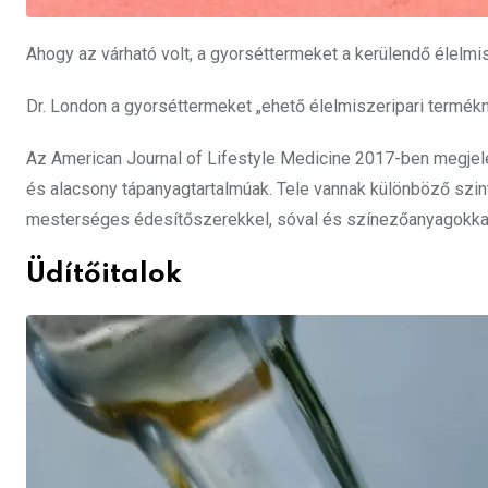
Ahogy az várható volt, a gyorséttermeket a kerülendő élelmis
Dr. London a gyorséttermeket „ehető élelmiszeripari termék
Az American Journal of Lifestyle Medicine 2017-ben megjele
és alacsony tápanyagtartalmúak. Tele vannak különböző szint
mesterséges édesítőszerekkel, sóval és színezőanyagokkal
Üdítőitalok