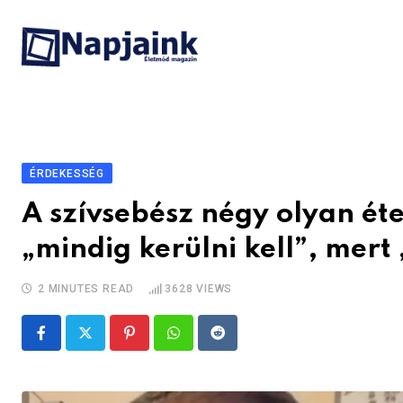
Skip
to
content
ÉRDEKESSÉG
A szívsebész négy olyan éte
„mindig kerülni kell”, mert
2 MINUTES READ
3628
VIEWS
Pinterest
Whatsapp
Reddit