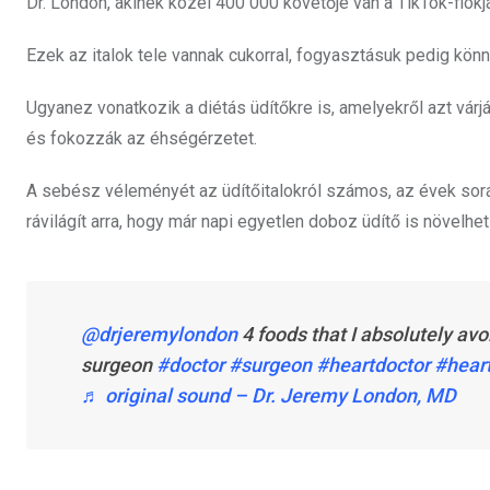
Dr. London, akinek közel 400 000 követője van a TikTok-fiókján,
Ezek az italok tele vannak cukorral, fogyasztásuk pedig kö
Ugyanez vonatkozik a diétás üdítőkre is, amelyekről azt vá
és fokozzák az éhségérzetet.
A sebész véleményét az üdítőitalokról számos, az évek során
rávilágít arra, hogy már napi egyetlen doboz üdítő is növelhe
@drjeremylondon
4 foods that I absolutely avo
surgeon
#doctor
#surgeon
#heartdoctor
#hear
♬ original sound – Dr. Jeremy London, MD