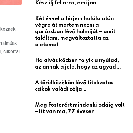
Készülj fel arra, ami jön
Két évvel a férjem halála után
végre át mertem nézni a
lkeznek.
garázsban lévő holmiját – amit
találtam, megváltoztatta az
rtalmúak
életemet
 cukorral,
Ha alvás közben folyik a nyálad,
az annak a jele, hogy az agyad…
A törülközőkön lévő titokzatos
csíkok valódi célja…
Meg Fosterért mindenki odáig volt
– itt van ma, 77 évesen