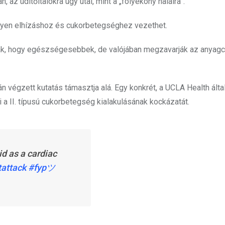
 az üdítőitalokra úgy utal, mint a „folyékony halálra”.
nnyen elhízáshoz és cukorbetegséghez vezethet.
rják, hogy egészségesebbek, de valójában megzavarják az anyag
 végzett kutatás támasztja alá. Egy konkrét, a UCLA Health által
ti a II. típusú cukorbetegség kialakulásának kockázatát.
id as a cardiac
tattack
#fypツ