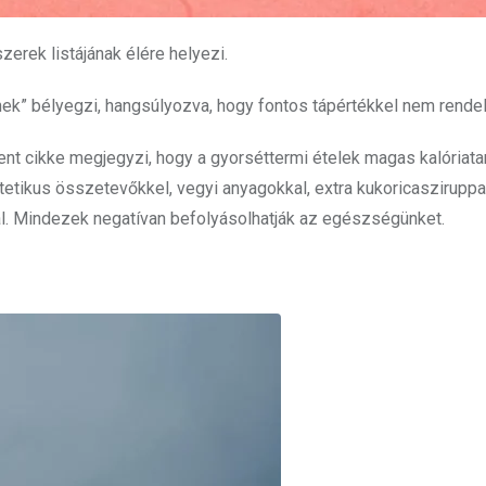
zerek listájának élére helyezi.
nek” bélyegzi, hangsúlyozva, hogy fontos tápértékkel nem rende
nt cikke megjegyzi, hogy a gyorséttermi ételek magas kalóriata
etikus összetevőkkel, vegyi anyagokkal, extra kukoricasziruppal,
. Mindezek negatívan befolyásolhatják az egészségünket.