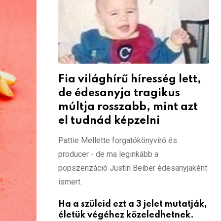
Fia világhírű híresség lett,
de édesanyja tragikus
múltja rosszabb, mint azt
el tudnád képzelni
Pattie Mellette forgatókönyvíró és
producer - de ma leginkább a
popszenzáció Justin Beiber édesanyjaként
ismert.
Ha a szüleid ezt a 3 jelet mutatják,
életük végéhez közeledhetnek.