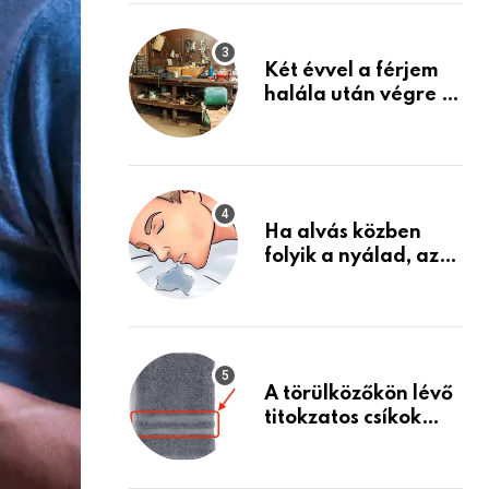
Készülj fel arra, ami
jön
Két évvel a férjem
halála után végre át
mertem nézni a
garázsban lévő
holmiját – amit
találtam,
megváltoztatta az
Ha alvás közben
életemet
folyik a nyálad, az
annak a jele, hogy
az agyad…
A törülközőkön lévő
titokzatos csíkok
valódi célja…