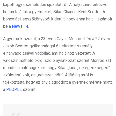
kapott egy eszméletlen újszülöttről. A helyszínre érkezve
holtan találták a gyermeket, Silas Chance-Kent Scottot. A
boncolási jegyzőkönyvből kiderült, hogy éhen halt – számolt
be a
News 14
.
A gyermek szüleit, a 23 éves Caylin Monroe-t és a 22 éves
Jakob Scottot gyilkossággal és eltartott személy
elhanyagolásával vádolják, ami halálhoz vezetett. A
valószínűsíthető okról szóló nyilatkozat szerint Monroe azt
mondta a hatóságoknak, hogy Silas „kicsi, de egészséges”
születésű volt, de „nehezen nőtt”. Állítólag arról is
tájékoztatta, hogy az anyja aggódott a gyermek mérete miatt,
a
PEOPLE
szerint.