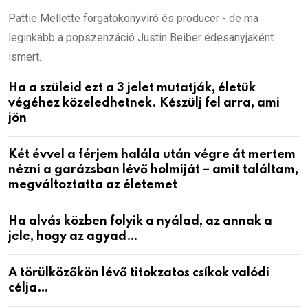
Pattie Mellette forgatókönyvíró és producer - de ma
leginkább a popszenzáció Justin Beiber édesanyjaként
ismert.
Ha a szüleid ezt a 3 jelet mutatják, életük
végéhez közeledhetnek. Készülj fel arra, ami
jön
Két évvel a férjem halála után végre át mertem
nézni a garázsban lévő holmiját – amit találtam,
megváltoztatta az életemet
Ha alvás közben folyik a nyálad, az annak a
jele, hogy az agyad…
A törülközőkön lévő titokzatos csíkok valódi
célja…