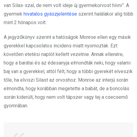
van Silas-szal, de nem volt ideje új gyermekorvost hívni”. A
gyermek
hivatalos gyászjelentése
szerint halálakor alig több
mint 2 hónapos volt.
A jegyzőkönyv szerint a hatóságok Monroe ellen egy másik
gyerekkel kapcsolatos incidens miatt nyomoztak. Ezt
követően etetési naplót kellett vezetnie. Annak ellenére,
hogy a barátai és az édesanyja elmondták neki, hogy valami
baj van a gyerekkel, attól félt, hogy a többi gyerekét elveszik
tőle, ha elviszi Silast az orvoshoz. Monroe az interjú során
elmondta, hogy korábban megetette a babát, de a boncolás
során kiderült, hogy nem volt tápszer vagy tej a csecsemő
gyomrában.