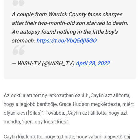
A couple from Warrick County faces charges
after their two-month-old son starved to death.
An autopsy found nothing in the little boy's
stomach.
https://t.co/YbQ5djI5GO
— WISH-TV (@WISH_TV)
April 28, 2022
Az eskü alatt tett nyilatkozatban ez áll: „Caylin azt állította,
hogy a legjobb barátnője, Grace Hudson megkérdezte, miért
olyan kicsi [Silas]”. Továbbá: „Caylin azt állította, hogy azt
mondta, ‘igen, egy kicsit kicsi’.
Caylin kijelentette, hogy azt hitte, hogy valami alapvető baj