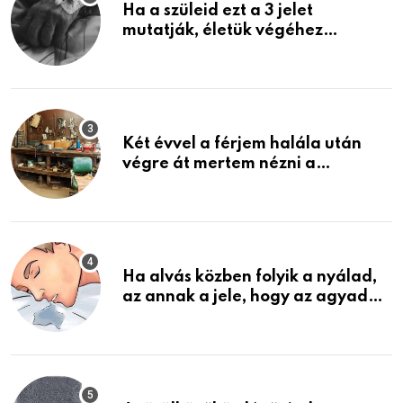
Ha a szüleid ezt a 3 jelet
mutatják, életük végéhez
közeledhetnek. Készülj fel arra,
ami jön
Két évvel a férjem halála után
végre át mertem nézni a
garázsban lévő holmiját – amit
találtam, megváltoztatta az
életemet
Ha alvás közben folyik a nyálad,
az annak a jele, hogy az agyad…