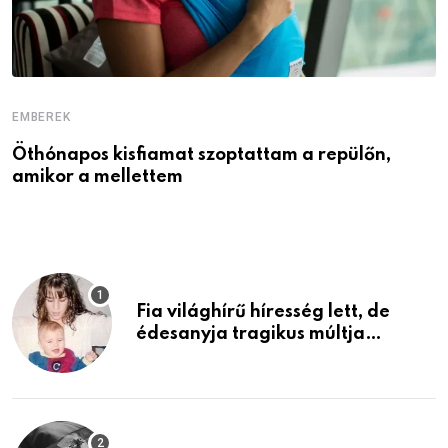
EMBEREK
E
Öthónapos kisfiamat szoptattam a repülőn,
M
amikor a mellettem
l
Fia világhírű híresség lett, de
édesanyja tragikus múltja
rosszabb, mint azt el tudnád
képzelni