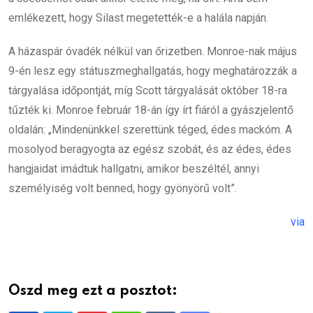
emlékezett, hogy Silast megetették-e a halála napján.
A házaspár óvadék nélkül van őrizetben. Monroe-nak május
9-én lesz egy státuszmeghallgatás, hogy meghatározzák a
tárgyalása időpontját, míg Scott tárgyalását október 18-ra
tűzték ki. Monroe február 18-án így írt fiáról a gyászjelentő
oldalán: „Mindenünkkel szerettünk téged, édes mackóm. A
mosolyod beragyogta az egész szobát, és az édes, édes
hangjaidat imádtuk hallgatni, amikor beszéltél, annyi
személyiség volt benned, hogy gyönyörű volt”.
via
Oszd meg ezt a posztot: