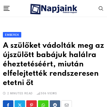
Skip
to
content
EMBEREK
A szülőket vádolták meg az
újszülött babájuk halálra
éheztetéséért, miután
elfelejtették rendszeresen
etetni őt
2 MINUTES READ
506
VIEWS