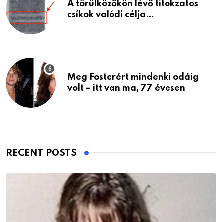
A törülközőkön lévő titokzatos
csíkok valódi célja…
Meg Fosterért mindenki odáig
volt – itt van ma, 77 évesen
RECENT POSTS