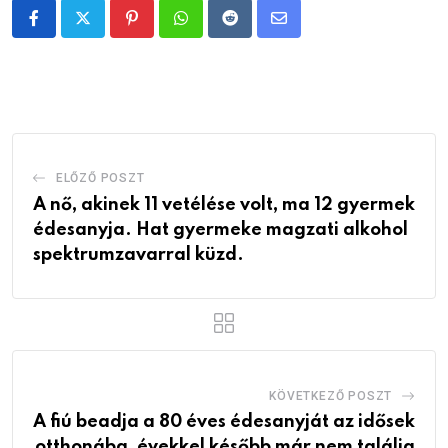
Pinterest
Whatsapp
Reddit
Share
via
Email
ELŐZŐ POSZT
A nő, akinek 11 vetélése volt, ma 12 gyermek
édesanyja. Hat gyermeke magzati alkohol
spektrumzavarral küzd.
KÖVETKEZŐ POSZT
A fiú beadja a 80 éves édesanyját az idősek
otthonába, évekkel később már nem találja