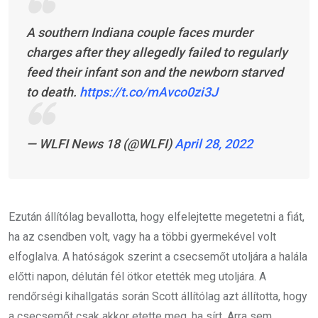
A southern Indiana couple faces murder
charges after they allegedly failed to regularly
feed their infant son and the newborn starved
to death.
https://t.co/mAvco0zi3J
— WLFI News 18 (@WLFI)
April 28, 2022
Ezután állítólag bevallotta, hogy elfelejtette megetetni a fiát,
ha az csendben volt, vagy ha a többi gyermekével volt
elfoglalva. A hatóságok szerint a csecsemőt utoljára a halála
előtti napon, délután fél ötkor etették meg utoljára. A
rendőrségi kihallgatás során Scott állítólag azt állította, hogy
a csecsemőt csak akkor etette meg, ha sírt. Arra sem