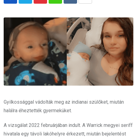
Pinterest
Whatsapp
Reddit
Share
via
Email
Gyilkossággal vádolták meg az indianai szülőket, miután
halálra éheztették gyermeküket.
A vizsgálat 2022 februárjában indult. A Warrick megyei seriff
hivatala egy távoli lakóhelyre érkezett, miután bejelentést