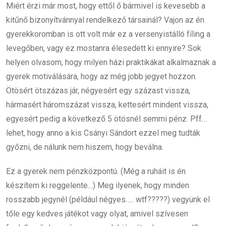
Miért érzi már most, hogy ettől ő bármivel is kevesebb a
kitűnő bizonyítvánnyal rendelkező társainál? Vajon az én
gyerekkoromban is ott volt már ez a versenyistálló fíling a
levegőben, vagy ez mostanra élesedett ki ennyire? Sok
helyen olvasom, hogy milyen házi praktikákat alkalmaznak a
gyerek motiválására, hogy az még jobb jegyet hozzon.
Ötösért ötszázas jár, négyesért egy százast vissza,
hármasért háromszázat vissza, kettesért mindent vissza,
egyesért pedig a következő 5 ötösnél semmi pénz. Pff…
lehet, hogy anno a kis Csányi Sándort ezzel meg tudták
győzni, de nálunk nem hiszem, hogy beválna.
Ez a gyerek nem pénzközpontú. (Még a ruháit is én
készítem ki reggelente…) Meg ilyenek, hogy minden
rosszabb jegynél (például négyes….. wtf?????) vegyünk el
tőle egy kedves játékot vagy olyat, amivel szívesen