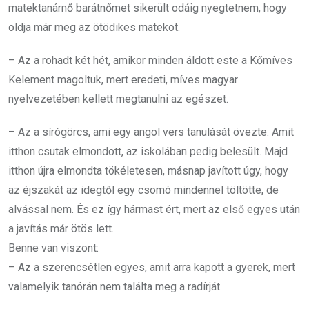
matektanárnő barátnőmet sikerült odáig nyegtetnem, hogy
oldja már meg az ötödikes matekot.
– Az a rohadt két hét, amikor minden áldott este a Kőmíves
Kelement magoltuk, mert eredeti, míves magyar
nyelvezetében kellett megtanulni az egészet.
– Az a sírógörcs, ami egy angol vers tanulását övezte. Amit
itthon csutak elmondott, az iskolában pedig belesült. Majd
itthon újra elmondta tökéletesen, másnap javított úgy, hogy
az éjszakát az idegtől egy csomó mindennel töltötte, de
alvással nem. És ez így hármast ért, mert az első egyes után
a javítás már ötös lett.
Benne van viszont:
– Az a szerencsétlen egyes, amit arra kapott a gyerek, mert
valamelyik tanórán nem találta meg a radírját.