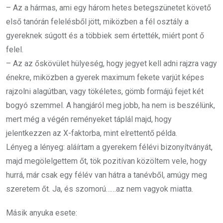
– Az a hármas, ami egy három hetes betegszünetet követő
első tanórán felelésből jött, miközben a fél osztály a
gyereknek súgott és a többiek sem értették, miért pont ő
felel.
– Az az őskövület hülyeség, hogy jegyet kell adni rajzra vagy
énekre, miközben a gyerek maximum fekete varjút képes
rajzolni alagútban, vagy tökéletes, gömb formájú fejet két
bogyó szemmel. A hangjáról meg jobb, ha nem is beszélünk,
mert még a végén reményeket táplál majd, hogy
jelentkezzen az X-faktorba, mint elrettentő példa.
Lényeg a lényeg: aláírtam a gyerekem félévi bizonyítványát,
majd megölelgettem őt, tök pozitívan közöltem vele, hogy
hurrá, már csak egy félév van hátra a tanévből, amúgy meg
szeretem őt. Ja, és szomorú……az nem vagyok miatta.
Másik anyuka esete: