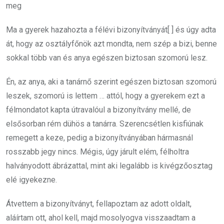
meg
Ma a gyerek hazahozta a félévi bizonyítványát[ ] és úgy adta
át, hogy az osztályfőnök azt mondta, nem szép a bizi, benne
sokkal több van és anya egészen biztosan szomorú lesz.
Én, az anya, aki a tanárnő szerint egészen biztosan szomorú
leszek, szomorú is lettem … attól, hogy a gyerekem ezt a
félmondatot kapta útravalóul a bizonyítvány mellé, de
elsősorban rém dühös a tanárra. Szerencsétlen kisfiúnak
remegett a keze, pedig a bizonyítványában hármasnál
rosszabb jegy nincs. Mégis, úgy járult elém, félholtra
halványodott ábrázattal, mint aki legalább is kivégzőosztag
elé igyekezne.
Átvettem a bizonyítványt, fellapoztam az adott oldalt,
aláírtam ott, ahol kell, majd mosolyogva visszaadtam a