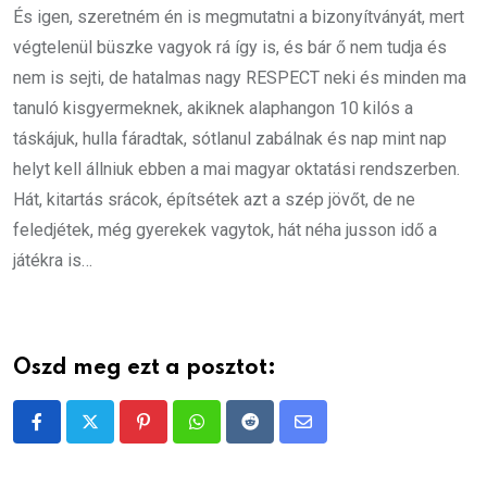
És igen, szeretném én is megmutatni a bizonyítványát, mert
végtelenül büszke vagyok rá így is, és bár ő nem tudja és
nem is sejti, de hatalmas nagy RESPECT neki és minden ma
tanuló kisgyermeknek, akiknek alaphangon 10 kilós a
táskájuk, hulla fáradtak, sótlanul zabálnak és nap mint nap
helyt kell állniuk ebben a mai magyar oktatási rendszerben.
Hát, kitartás srácok, építsétek azt a szép jövőt, de ne
feledjétek, még gyerekek vagytok, hát néha jusson idő a
játékra is…
Oszd meg ezt a posztot:
Pinterest
Whatsapp
Reddit
Share
via