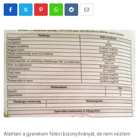
Pinterest
Whatsapp
Reddit
Share
via
Email
Aláírtam a gyerekem félévi bizonyítványát, de nem néztem