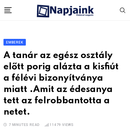
Skip
to
content
EMBEREK
A tanár az egész osztály
előtt porig alázta a kisfiút
a félévi bizonyítványa
miatt .Amit az édesanya
tett az felrobbantotta a
netet.
7 MINUTES READ
11479
VIEWS