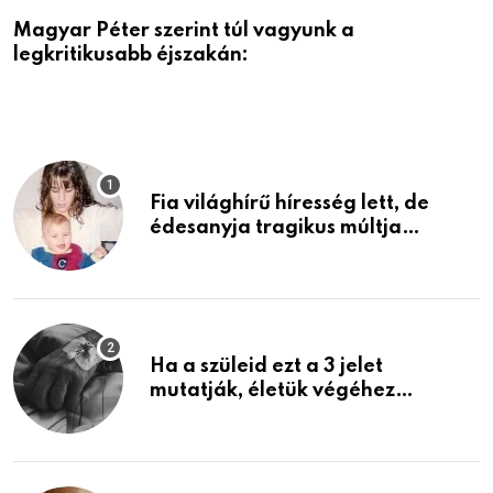
Magyar Péter szerint túl vagyunk a
A
legkritikusabb éjszakán:
Fia világhírű híresség lett, de
édesanyja tragikus múltja
rosszabb, mint azt el tudnád
képzelni
Ha a szüleid ezt a 3 jelet
mutatják, életük végéhez
közeledhetnek. Készülj fel arra,
ami jön