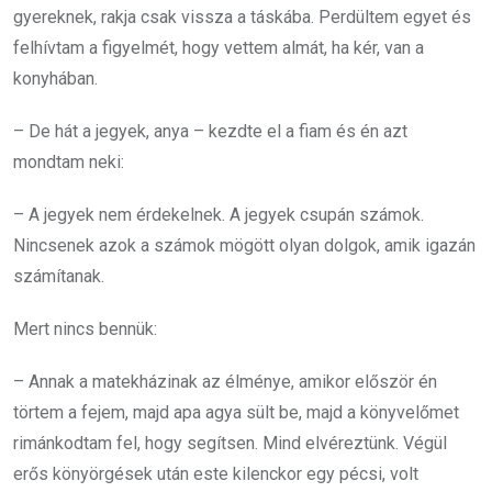
gyereknek, rakja csak vissza a táskába. Perdültem egyet és
felhívtam a figyelmét, hogy vettem almát, ha kér, van a
konyhában.
– De hát a jegyek, anya – kezdte el a fiam és én azt
mondtam neki:
– A jegyek nem érdekelnek. A jegyek csupán számok.
Nincsenek azok a számok mögött olyan dolgok, amik igazán
számítanak.
Mert nincs bennük:
– Annak a matekházinak az élménye, amikor először én
törtem a fejem, majd apa agya sült be, majd a könyvelőmet
rimánkodtam fel, hogy segítsen. Mind elvéreztünk. Végül
erős könyörgések után este kilenckor egy pécsi, volt