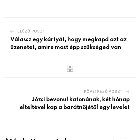
Email
ELŐZŐ POSZT
Válassz egy kártyát, hogy megkapd azt az
üzenetet, amire most épp szükséged van
KÖVETKEZŐ POSZT
Józsi bevonul katonának, két hónap
elteltével kap a barátnőjétől egy levelet