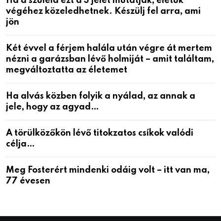
Ha a szüleid ezt a 3 jelet mutatják, életük
végéhez közeledhetnek. Készülj fel arra, ami
jön
Két évvel a férjem halála után végre át mertem
nézni a garázsban lévő holmiját – amit találtam,
megváltoztatta az életemet
Ha alvás közben folyik a nyálad, az annak a
jele, hogy az agyad…
A törülközőkön lévő titokzatos csíkok valódi
célja…
Meg Fosterért mindenki odáig volt – itt van ma,
77 évesen