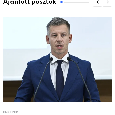
Ajánlott posztok
EMBEREK
E