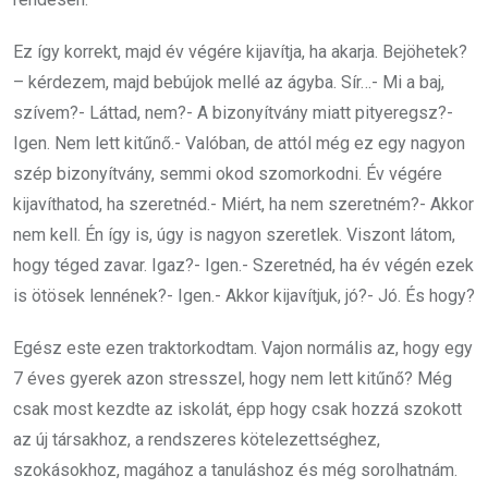
Ez így korrekt, majd év végére kijavítja, ha akarja. Bejöhetek?
– kérdezem, majd bebújok mellé az ágyba. Sír…- Mi a baj,
szívem?- Láttad, nem?- A bizonyítvány miatt pityeregsz?-
Igen. Nem lett kitűnő.- Valóban, de attól még ez egy nagyon
szép bizonyítvány, semmi okod szomorkodni. Év végére
kijavíthatod, ha szeretnéd.- Miért, ha nem szeretném?- Akkor
nem kell. Én így is, úgy is nagyon szeretlek. Viszont látom,
hogy téged zavar. Igaz?- Igen.- Szeretnéd, ha év végén ezek
is ötösek lennének?- Igen.- Akkor kijavítjuk, jó?- Jó. És hogy?
Egész este ezen traktorkodtam. Vajon normális az, hogy egy
7 éves gyerek azon stresszel, hogy nem lett kitűnő? Még
csak most kezdte az iskolát, épp hogy csak hozzá szokott
az új társakhoz, a rendszeres kötelezettséghez,
szokásokhoz, magához a tanuláshoz és még sorolhatnám.