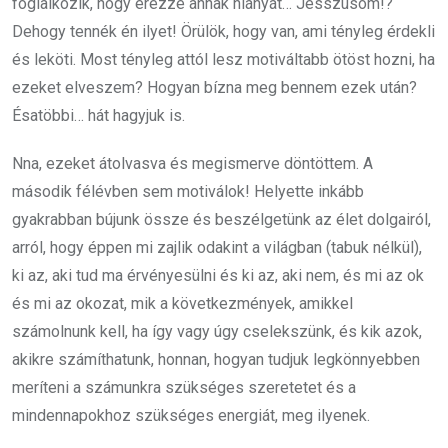
foglalkozik, hogy érezze annak hiányát… Jesszusom!?
Dehogy tennék én ilyet! Örülök, hogy van, ami tényleg érdekli
és leköti. Most tényleg attól lesz motiváltabb ötöst hozni, ha
ezeket elveszem? Hogyan bízna meg bennem ezek után?
Ésatöbbi… hát hagyjuk is.
Nna, ezeket átolvasva és megismerve döntöttem. A
második félévben sem motiválok! Helyette inkább
gyakrabban bújunk össze és beszélgetünk az élet dolgairól,
arról, hogy éppen mi zajlik odakint a világban (tabuk nélkül),
ki az, aki tud ma érvényesülni és ki az, aki nem, és mi az ok
és mi az okozat, mik a következmények, amikkel
számolnunk kell, ha így vagy úgy cselekszünk, és kik azok,
akikre számíthatunk, honnan, hogyan tudjuk legkönnyebben
meríteni a számunkra szükséges szeretetet és a
mindennapokhoz szükséges energiát, meg ilyenek.