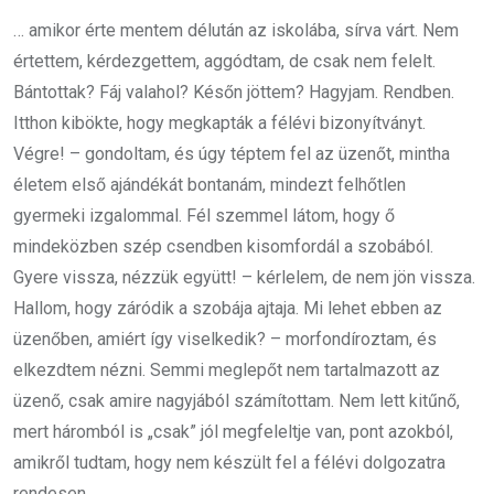
… amikor érte mentem délután az iskolába, sírva várt. Nem
értettem, kérdezgettem, aggódtam, de csak nem felelt.
Bántottak? Fáj valahol? Későn jöttem? Hagyjam. Rendben.
Itthon kibökte, hogy megkapták a félévi bizonyítványt.
Végre! – gondoltam, és úgy téptem fel az üzenőt, mintha
életem első ajándékát bontanám, mindezt felhőtlen
gyermeki izgalommal. Fél szemmel látom, hogy ő
mindeközben szép csendben kisomfordál a szobából.
Gyere vissza, nézzük együtt! – kérlelem, de nem jön vissza.
Hallom, hogy záródik a szobája ajtaja. Mi lehet ebben az
üzenőben, amiért így viselkedik? – morfondíroztam, és
elkezdtem nézni. Semmi meglepőt nem tartalmazott az
üzenő, csak amire nagyjából számítottam. Nem lett kitűnő,
mert háromból is „csak” jól megfeleltje van, pont azokból,
amikről tudtam, hogy nem készült fel a félévi dolgozatra
rendesen.