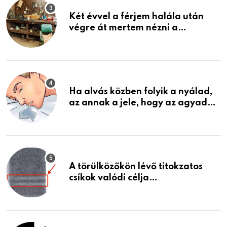
Két évvel a férjem halála után
végre át mertem nézni a
garázsban lévő holmiját – amit
találtam, megváltoztatta az
életemet
Ha alvás közben folyik a nyálad,
az annak a jele, hogy az agyad…
A törülközőkön lévő titokzatos
csíkok valódi célja…