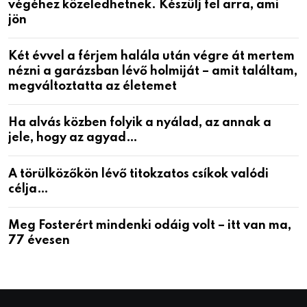
végéhez közeledhetnek. Készülj fel arra, ami
jön
Két évvel a férjem halála után végre át mertem
nézni a garázsban lévő holmiját – amit találtam,
megváltoztatta az életemet
Ha alvás közben folyik a nyálad, az annak a
jele, hogy az agyad…
A törülközőkön lévő titokzatos csíkok valódi
célja…
Meg Fosterért mindenki odáig volt – itt van ma,
77 évesen