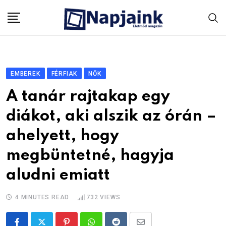
Skip
to
content
EMBEREK
FÉRFIAK
NŐK
A tanár rajtakap egy
diákot, aki alszik az órán –
ahelyett, hogy
megbüntetné, hagyja
aludni emiatt
4 MINUTES READ
732
VIEWS