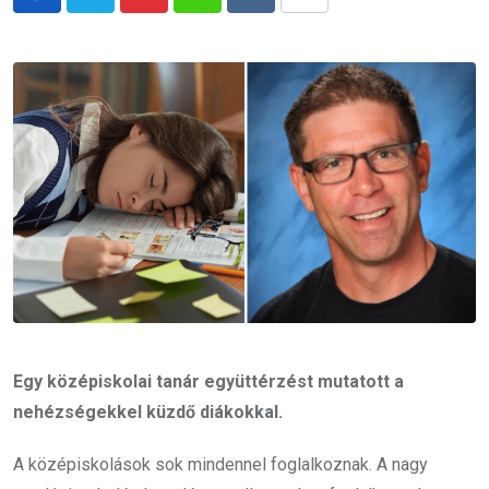
Pinterest
Whatsapp
Reddit
Share
via
Email
Egy középiskolai tanár együttérzést mutatott a
nehézségekkel küzdő diákokkal.
A középiskolások sok mindennel foglalkoznak. A nagy