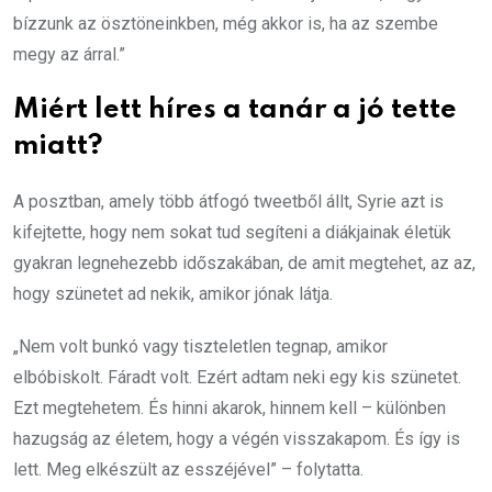
bízzunk az ösztöneinkben, még akkor is, ha az szembe
megy az árral.”
Miért lett híres a tanár a jó tette
miatt?
A posztban, amely több átfogó tweetből állt, Syrie azt is
kifejtette, hogy nem sokat tud segíteni a diákjainak életük
gyakran legnehezebb időszakában, de amit megtehet, az az,
hogy szünetet ad nekik, amikor jónak látja.
„Nem volt bunkó vagy tiszteletlen tegnap, amikor
elbóbiskolt. Fáradt volt. Ezért adtam neki egy kis szünetet.
Ezt megtehetem. És hinni akarok, hinnem kell – különben
hazugság az életem, hogy a végén visszakapom. És így is
lett. Meg elkészült az esszéjével” – folytatta.