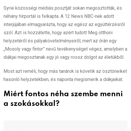
Syrie közösségi médiás posztját sokan megosztották, és
néhány hírportál is felkapta. A 12 News NBC-nek adott
interjújában elmagyarázta, hogy az egész az együttérzésről
szól. Azt is hozzátette, hogy azért tudott Meg otthoni
helyzetéről és pályakövetelményeiről, mert az órán egy
„Mosoly vagy fintor” nevű tevékenységet végez, amelyben a
diákjai megosztanak egy jó vagy rossz dolgot az életükből.
Most azt reméli, hogy más tanárok is követik az ösztöneiket
hasonló helyzetekben, és naponta megismerik a diákjaikat.
Miért fontos néha szembe menni
a szokásokkal?