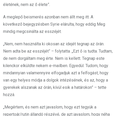
életének, nem az ő élete”.
A meglepő beismerés azonban nem állt meg itt. A
következő bejegyzésben Syrie elárulta, hogy eddig Meg
mindig megcsinálta az esszéjét.
„Nem, nem használta ki okosan az idejét tegnap az órán.
Nem adta be az esszéjét” – folytatta. „Ezt ő is tudta. Tudtam,
de nem dorgáltam meg érte. Nem is kellett. Tegnap este
kilenckor elküldte nekem e-mailben. Egyedül. Tudom, hogy
mindannyian valamennyire elfogadjuk azt a felfogást, hogy
van egy helyes módja a dolgok intézésének, és az, hogy a
gyerekek alszanak az órán, kívül esik a határokon” – tette
hozzá.
„Megértem, és nem azt javaslom, hogy ezt tegyük a
repertoár/rutin állandó részévé, de azt javaslom, hogy néha