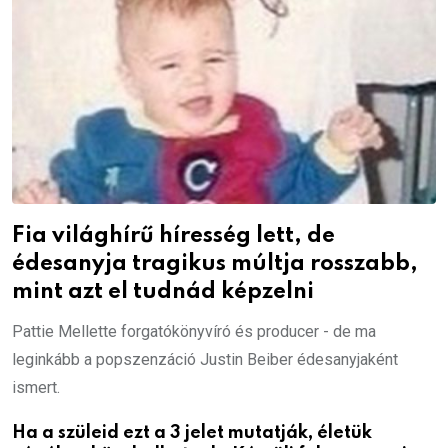
Fia világhírű híresség lett, de
édesanyja tragikus múltja rosszabb,
mint azt el tudnád képzelni
Pattie Mellette forgatókönyvíró és producer - de ma
leginkább a popszenzáció Justin Beiber édesanyjaként
ismert.
Ha a szüleid ezt a 3 jelet mutatják, életük