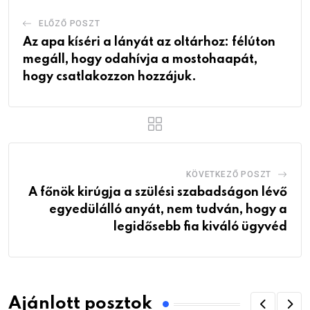
ELŐZŐ POSZT
Az apa kíséri a lányát az oltárhoz: félúton
megáll, hogy odahívja a mostohaapát,
hogy csatlakozzon hozzájuk.
KÖVETKEZŐ POSZT
A főnök kirúgja a szülési szabadságon lévő
egyedülálló anyát, nem tudván, hogy a
legidősebb fia kiváló ügyvéd
Ajánlott posztok