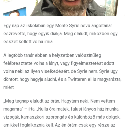
Egy nap az iskolában egy Monte Syrie nevű angoltanár
észrevette, hogy egyik diákja, Meg elaludt, miközben egy
esszét kellett volna írnia.
A legtöbb tanár ebben a helyzetben valószínűleg
felébresztette volna a lányt, vagy figyelmeztetést adott
volna neki az ilyen viselkedésért, de Syrie nem. Syrie úgy
döntött, hogy hagyja aludni, és a Twitteren el is magyarázta,
miért.
„Meg tegnap elaludt az órán. Hagytam neki. Nem vettem
magamra” – írta. „Nulla óra matek, falusi lányos házimunka,
vizsgák, kamaszkori szorongás és különböző más dolgok,
amikkel foglalkoznia kell. Az én órám csak egy része az