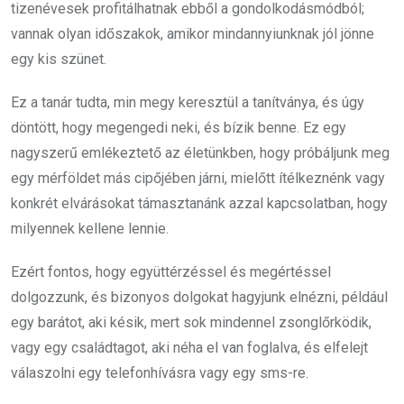
tizenévesek profitálhatnak ebből a gondolkodásmódból;
vannak olyan időszakok, amikor mindannyiunknak jól jönne
egy kis szünet.
Ez a tanár tudta, min megy keresztül a tanítványa, és úgy
döntött, hogy megengedi neki, és bízik benne. Ez egy
nagyszerű emlékeztető az életünkben, hogy próbáljunk meg
egy mérföldet más cipőjében járni, mielőtt ítélkeznénk vagy
konkrét elvárásokat támasztanánk azzal kapcsolatban, hogy
milyennek kellene lennie.
Ezért fontos, hogy együttérzéssel és megértéssel
dolgozzunk, és bizonyos dolgokat hagyjunk elnézni, például
egy barátot, aki késik, mert sok mindennel zsonglőrködik,
vagy egy családtagot, aki néha el van foglalva, és elfelejt
válaszolni egy telefonhívásra vagy egy sms-re.