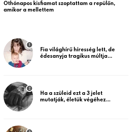
Öthónapos kisfiamat szoptattam a repülőn,
M
amikor a mellettem
l
Fia világhírű híresség lett, de
édesanyja tragikus múltja
rosszabb, mint azt el tudnád
képzelni
Ha a szüleid ezt a 3 jelet
mutatják, életük végéhez
közeledhetnek. Készülj fel arra,
ami jön