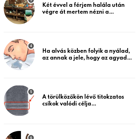
Két évvel a férjem halála után
végre át mertem nézni a
garázsban lévő holmiját – amit
találtam, megváltoztatta az
életemet
Ha alvás közben folyik a nyálad,
az annak a jele, hogy az agyad…
A törülközőkön lévő titokzatos
csíkok valódi célja…