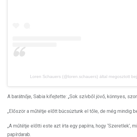
Loren Schauers (@loren.schauers) által megosztott be
A barátnője, Sabia kifejtette: „Sok szívből jövő, könnyes, sz
„Először a műtétje előtt búcsúztunk el tőle, de még mindig ben
„A műtétje előtti este azt írta egy papírra, hogy ‘Szeretlek’
papírdarab.