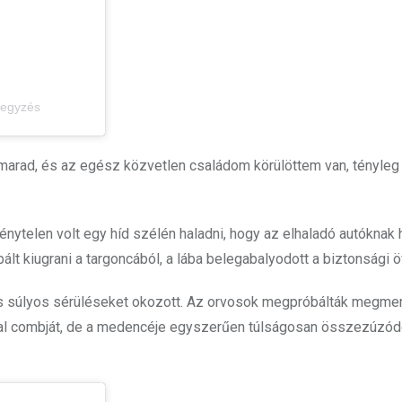
jegyzés
em marad, és az egész közvetlen családom körülöttem van, tényleg
ytelen volt egy híd szélén haladni, hogy az elhaladó autóknak 
lt kiugrani a targoncából, a lába belegabalyodott a biztonsági 
, és súlyos sérüléseket okozott. Az orvosok megpróbálták megme
a bal combját, de a medencéje egyszerűen túlságosan összezúzódo