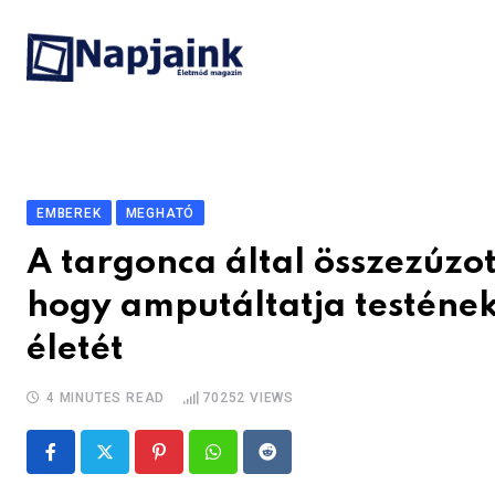
Skip
to
content
EMBEREK
MEGHATÓ
A targonca által összezúzot
hogy amputáltatja testének
életét
4 MINUTES READ
70252
VIEWS
Pinterest
Whatsapp
Reddit