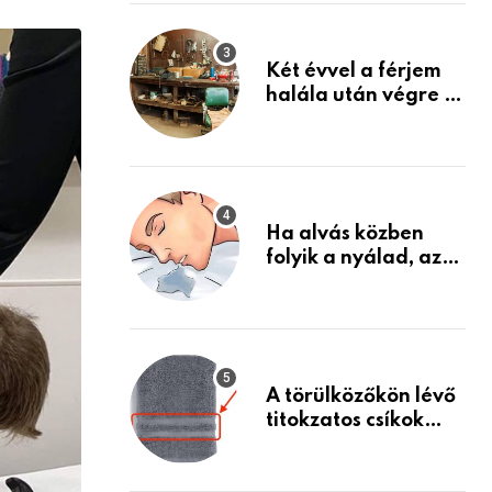
via
Készülj fel arra, ami
jön
Email
Két évvel a férjem
halála után végre át
mertem nézni a
garázsban lévő
holmiját – amit
találtam,
megváltoztatta az
Ha alvás közben
életemet
folyik a nyálad, az
annak a jele, hogy
az agyad…
A törülközőkön lévő
titokzatos csíkok
valódi célja…