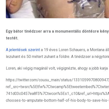
Egy bátor tinédzser arra a monumentális döntésre kén
testét.
A jelentések szerint
a 19 éves Loren Schauers, a Montana ál
lezuhant és 50 métert zuhant a földre. A tinédzser a négytonn
Loren, aki végig magánál volt, végignézte, ahogy a jobb karja
https://twitter.com/cousu_main/status/133105997080094
ref_src=twsrc%5Etfw%7Ctwcamp%5Etweetembed%7Ctwt
741d03c0457ea8f5%7Ctwcon%5Es1_c10&ref_url=https%3A%2
chooses-to-amputate-bottom-half-of-his-body-to-save-his-