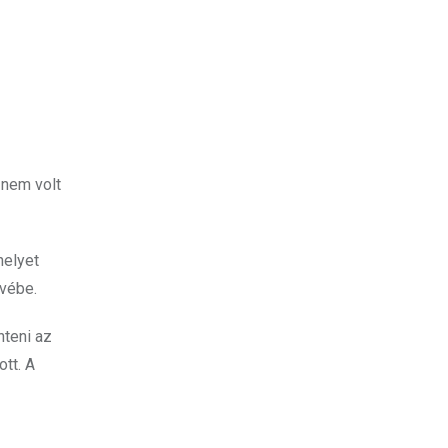
 nem volt
helyet
övébe.
nteni az
tt. A