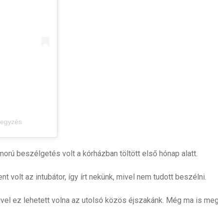
jegyzés
omorú beszélgetés volt a kórházban töltött első hónap alatt.
t volt az intubátor, így írt nekünk, mivel nem tudott beszélni.
, mivel ez lehetett volna az utolsó közös éjszakánk. Még ma is me