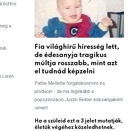
 a biztos
 meg a
Fia világhírű híresség lett,
sük.
de édesanyja tragikus
múltja rosszabb, mint azt
el tudnád képzelni
 Loren.
Pattie Mellette forgatókönyvíró és
producer - de ma leginkább a
popszenzáció Justin Beiber édesanyjaként
ismert.
Ha a szüleid ezt a 3 jelet mutatják,
életük végéhez közeledhetnek.