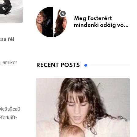
Meg Fosterért
mindenki odáig volt
– itt van ma, 77
évesen
sa fél
n
, amikor
RECENT POSTS
4c3a9ca0
rklift-