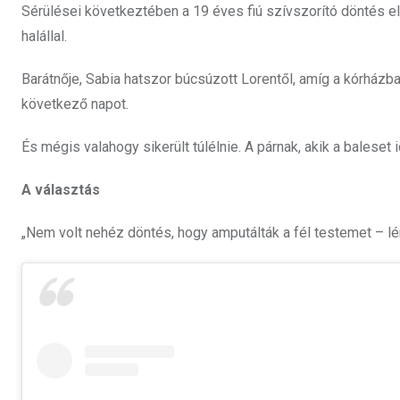
Sérülései következtében a 19 éves fiú szívszorító döntés elő
halállal.
Barátnője, Sabia hatszor búcsúzott Lorentől, amíg a kórházba
következő napot.
És mégis valahogy sikerült túlélnie. A párnak, akik a baleset 
A választás
„Nem volt nehéz döntés, hogy amputálták a fél testemet – lé