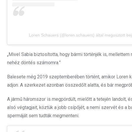
Loren Schauers (@loren.schauers) által megosztott be
„Mivel Sabia biztosította, hogy bármi történjék is, mellett
nehéz döntés számomra.”
Balesete még 2019 szeptemberében történt, amikor Loren kén
adjon. A szerkezet azonban összedőlt alatta, és bár megpróbá
A jármű háromszor is megpördült, mielőtt a tetején landolt
alsó végtagjait, köztük a jobb csípőjét, a nemi szervét és 
spermáját sem tudták megmenteni.