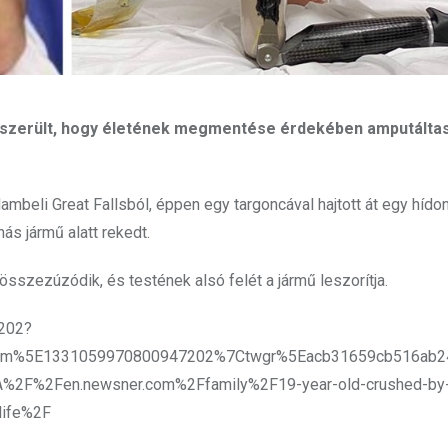
yszerült, hogy életének megmentése érdekében amputáltas
lambeli Great Fallsból, éppen egy
targoncával hajtott át egy hído
ás jármű alatt rekedt.
 összezúzódik, és testének alsó felét a jármű leszorítja.
7202?
erm%5E1331059970800947202%7Ctwgr%5Eacb31659cb516ab2
F%2Fen.newsner.com%2Ffamily%2F19-year-old-crushed-by-fo
life%2F