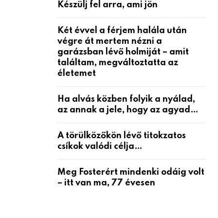
Készülj fel arra, ami jön
Két évvel a férjem halála után
végre át mertem nézni a
garázsban lévő holmiját – amit
találtam, megváltoztatta az
életemet
Ha alvás közben folyik a nyálad,
az annak a jele, hogy az agyad…
A törülközőkön lévő titokzatos
csíkok valódi célja…
Meg Fosterért mindenki odáig volt
– itt van ma, 77 évesen