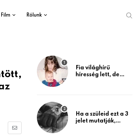
Film
Rólunk
Fia világhírű
tött,
híresség lett, de
édesanyja tragikus
az
múltja rosszabb,
mint azt el tudnád
képzelni
Ha a szüleid ezt a 3
jelet mutatják,
életük végéhez
Share
közeledhetnek.