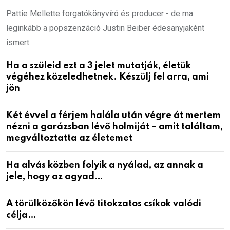
Pattie Mellette forgatókönyvíró és producer - de ma
leginkább a popszenzáció Justin Beiber édesanyjaként
ismert.
Ha a szüleid ezt a 3 jelet mutatják, életük
végéhez közeledhetnek. Készülj fel arra, ami
jön
Két évvel a férjem halála után végre át mertem
nézni a garázsban lévő holmiját – amit találtam,
megváltoztatta az életemet
Ha alvás közben folyik a nyálad, az annak a
jele, hogy az agyad…
A törülközőkön lévő titokzatos csíkok valódi
célja…