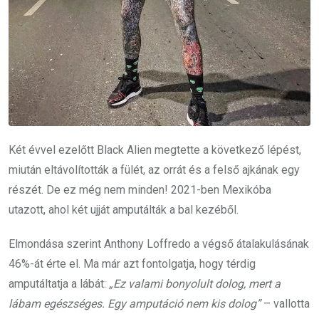
Két évvel ezelőtt Black Alien megtette a következő lépést,
miután eltávolították a fülét, az orrát és a felső ajkának egy
részét. De ez még nem minden! 2021-ben Mexikóba
utazott, ahol két ujját amputálták a bal kezéből.
Elmondása szerint Anthony Loffredo a végső átalakulásának
46%-át érte el. Ma már azt fontolgatja, hogy térdig
amputáltatja a lábát:
„Ez valami bonyolult dolog, mert a
lábam egészséges. Egy amputáció nem kis dolog”
– vallotta