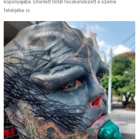
koponyájába. Emellett tintát fecskendezett a szeme
fehérjébe is.