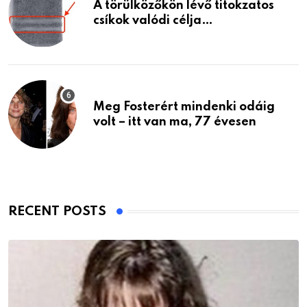
A törülközőkön lévő titokzatos
csíkok valódi célja…
Meg Fosterért mindenki odáig
volt – itt van ma, 77 évesen
RECENT POSTS