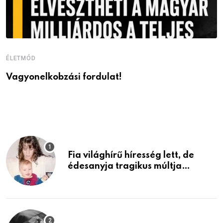
ÉLETMÓD
É
Vagyonelkobzási fordulat!
M
v
Fia világhírű híresség lett, de
édesanyja tragikus múltja
rosszabb, mint azt el tudnád
képzelni