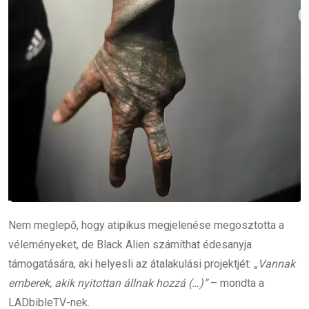
Nem meglepő, hogy atipikus megjelenése megosztotta a
véleményeket, de Black Alien számíthat édesanyja
támogatására, aki helyesli az átalakulási projektjét:
„Vannak
emberek, akik nyitottan állnak hozzá (…)”
– mondta a
LADbibleTV-nek.