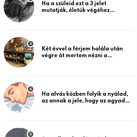
Ha a szüleid ezt a 3 jelet
mutatják, életük végéhez
közeledhetnek. Készülj fel arra,
ami jön
Két évvel a férjem halála után
végre át mertem nézni a
garázsban lévő holmiját – amit
találtam, megváltoztatta az
életemet
Ha alvás közben folyik a nyálad,
az annak a jele, hogy az agyad…