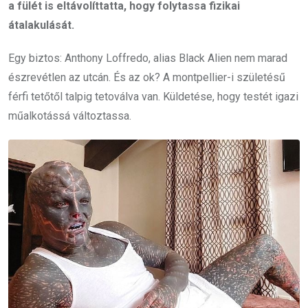
a fülét is eltávolíttatta, hogy folytassa fizikai
átalakulását.
Egy biztos: Anthony Loffredo, alias Black Alien nem marad
észrevétlen az utcán. És az ok? A montpellier-i születésű
férfi tetőtől talpig tetoválva van. Küldetése, hogy testét igazi
műalkotássá változtassa.