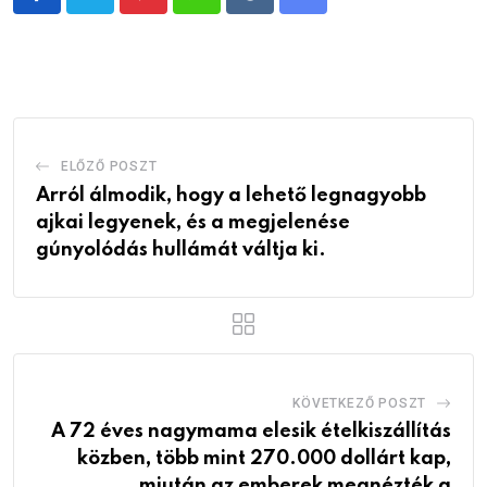
Pinterest
Whatsapp
Reddit
Share
via
Email
ELŐZŐ POSZT
Arról álmodik, hogy a lehető legnagyobb
ajkai legyenek, és a megjelenése
gúnyolódás hullámát váltja ki.
KÖVETKEZŐ POSZT
A 72 éves nagymama elesik ételkiszállítás
közben, több mint 270.000 dollárt kap,
miután az emberek megnézték a