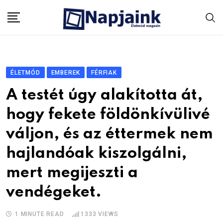
Skip
to
content
ÉLETMÓD
EMBEREK
FÉRFIAK
A testét úgy alakította át,
hogy fekete földönkívülivé
váljon, és az éttermek nem
hajlandóak kiszolgálni,
mert megijeszti a
vendégeket.
1 MINUTE READ
1333
VIEWS