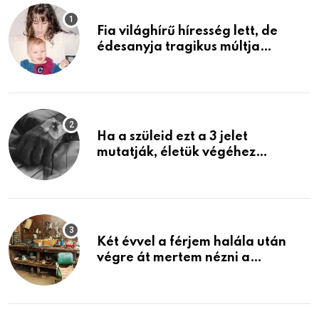
Fia világhírű híresség lett, de
édesanyja tragikus múltja
rosszabb, mint azt el tudnád
képzelni
Ha a szüleid ezt a 3 jelet
mutatják, életük végéhez
közeledhetnek. Készülj fel arra,
ami jön
Két évvel a férjem halála után
végre át mertem nézni a
garázsban lévő holmiját – amit
találtam, megváltoztatta az
életemet