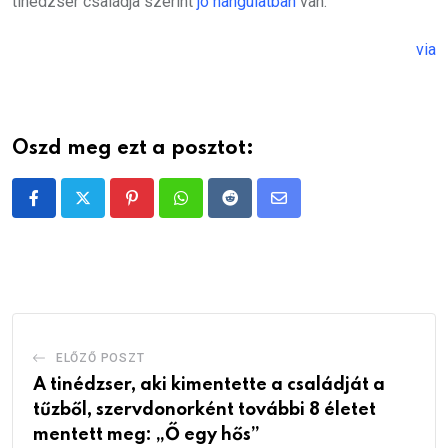
tinédzser családja szerint
jó hangulatban
van.
via
Oszd meg ezt a posztot:
Pinterest
Whatsapp
Reddit
Share
via
Email
ELŐZŐ POSZT
A tinédzser, aki kimentette a családját a
tűzből, szervdonorként további 8 életet
mentett meg: „Ő egy hős”