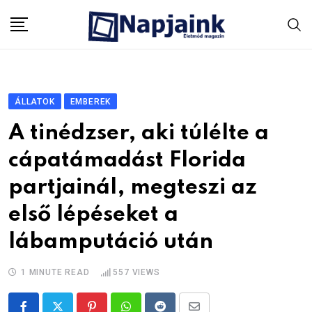
Skip
to
content
ÁLLATOK
EMBEREK
A tinédzser, aki túlélte a
cápatámadást Florida
partjainál, megteszi az
első lépéseket a
lábamputáció után
1 MINUTE READ
557
VIEWS