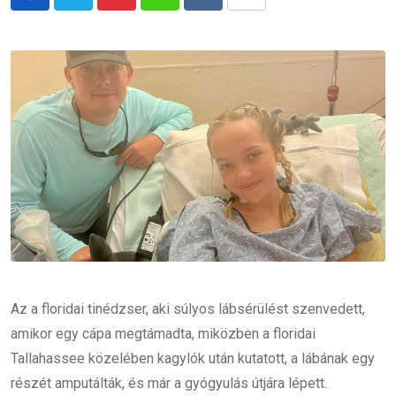
Pinterest
Whatsapp
Reddit
Share
via
Email
Az a floridai tinédzser, aki súlyos lábsérülést szenvedett,
amikor egy cápa megtámadta, miközben a floridai
Tallahassee közelében kagylók után kutatott, a lábának egy
részét amputálták, és már a gyógyulás útjára lépett.