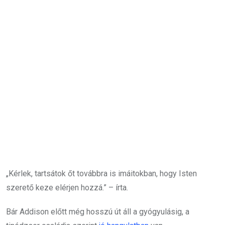
„Kérlek, tartsátok őt továbbra is imáitokban, hogy Isten
szerető keze elérjen hozzá.” – írta.
Bár Addison előtt még hosszú út áll a gyógyulásig, a