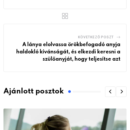
KÖVETKEZŐ POSZT
A lánya elolvassa örökbefogadó anyja
haldokló kívánságát, és elkezdi keresni a
szülőanyját, hogy teljesítse azt
Ajánlott posztok