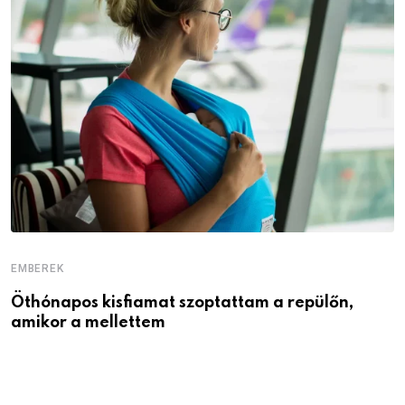
EMBEREK
E
Öthónapos kisfiamat szoptattam a repülőn,
M
amikor a mellettem
l