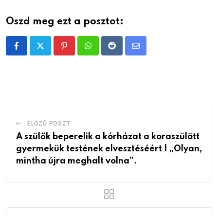
Oszd meg ezt a posztot:
Pinterest
Whatsapp
Reddit
Share
via
Email
ELŐZŐ POSZT
A szülők beperelik a kórházat a koraszülött
gyermekük testének elvesztéséért | „Olyan,
mintha újra meghalt volna”.