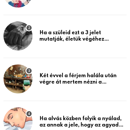
rosszabb, mint azt el tudnád
képzelni
Ha a szüleid ezt a 3 jelet
mutatják, életük végéhez
közeledhetnek. Készülj fel arra,
ami jön
Két évvel a férjem halála után
végre át mertem nézni a
garázsban lévő holmiját – amit
találtam, megváltoztatta az
életemet
Ha alvás közben folyik a nyálad,
az annak a jele, hogy az agyad…