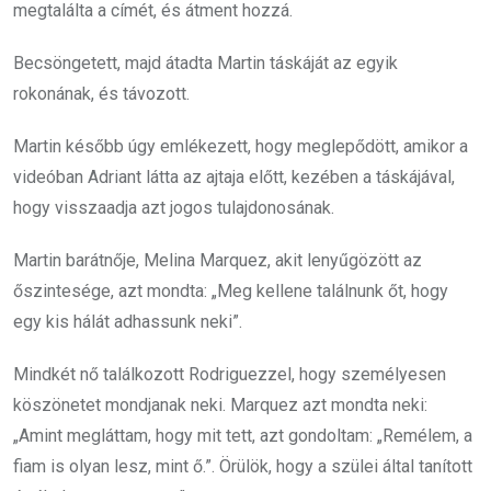
megtalálta a címét, és átment hozzá.
Becsöngetett, majd átadta Martin táskáját az egyik
rokonának, és távozott.
Martin később úgy emlékezett, hogy meglepődött, amikor a
videóban Adriant látta az ajtaja előtt, kezében a táskájával,
hogy visszaadja azt jogos tulajdonosának.
Martin barátnője, Melina Marquez, akit lenyűgözött az
őszintesége, azt mondta: „Meg kellene találnunk őt, hogy
egy kis hálát adhassunk neki”.
Mindkét nő találkozott Rodriguezzel, hogy személyesen
köszönetet mondjanak neki. Marquez azt mondta neki:
„Amint megláttam, hogy mit tett, azt gondoltam: „Remélem, a
fiam is olyan lesz, mint ő.”. Örülök, hogy a szülei által tanított