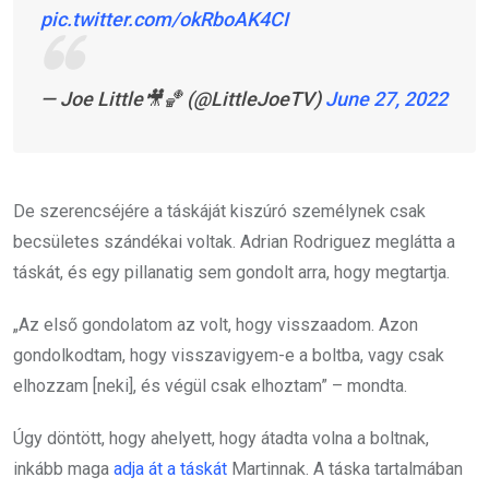
pic.twitter.com/okRboAK4CI
— Joe Little🎥🏀 (@LittleJoeTV)
June 27, 2022
De szerencséjére a táskáját kiszúró személynek csak
becsületes szándékai voltak. Adrian Rodriguez meglátta a
táskát, és egy pillanatig sem gondolt arra, hogy megtartja.
„Az első gondolatom az volt, hogy visszaadom. Azon
gondolkodtam, hogy visszavigyem-e a boltba, vagy csak
elhozzam [neki], és végül csak elhoztam” – mondta.
Úgy döntött, hogy ahelyett, hogy átadta volna a boltnak,
inkább maga
adja át a táskát
Martinnak. A táska tartalmában