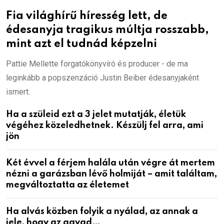
Fia világhírű híresség lett, de
édesanyja tragikus múltja rosszabb,
mint azt el tudnád képzelni
Pattie Mellette forgatókönyvíró és producer - de ma
leginkább a popszenzáció Justin Beiber édesanyjaként
ismert.
Ha a szüleid ezt a 3 jelet mutatják, életük
végéhez közeledhetnek. Készülj fel arra, ami
jön
Két évvel a férjem halála után végre át mertem
nézni a garázsban lévő holmiját – amit találtam,
megváltoztatta az életemet
Ha alvás közben folyik a nyálad, az annak a
jele, hogy az agyad…