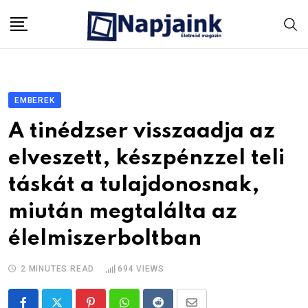
Skip
to
content
EMBEREK
A tinédzser visszaadja az
elveszett, készpénzzel teli
táskát a tulajdonosnak,
miután megtalálta az
élelmiszerboltban
2 MINUTES READ
694
VIEWS