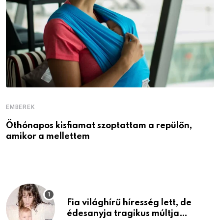
EMBEREK
E
Öthónapos kisfiamat szoptattam a repülőn,
M
amikor a mellettem
l
Fia világhírű híresség lett, de
édesanyja tragikus múltja