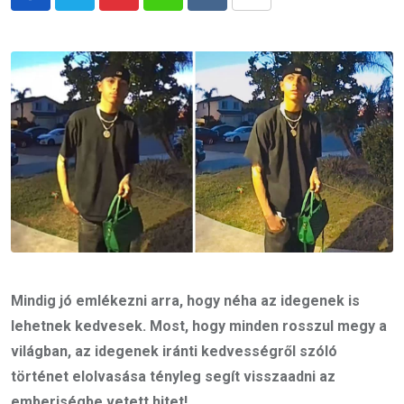
Pinterest
Whatsapp
Reddit
Share
via
Email
Mindig jó emlékezni arra, hogy néha az idegenek is
lehetnek kedvesek. Most, hogy minden rosszul megy a
világban, az idegenek iránti kedvességről szóló
történet elolvasása tényleg segít visszaadni az
emberiségbe vetett hitet!