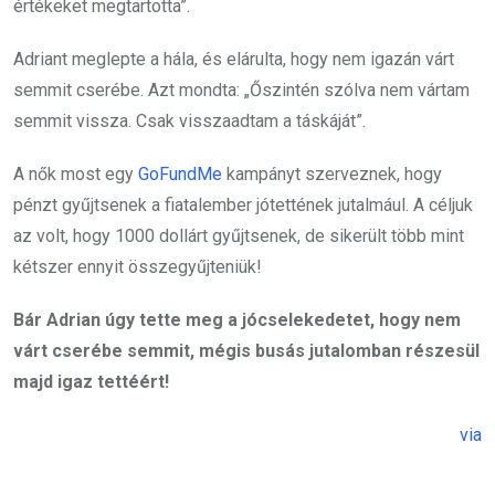
értékeket megtartotta”.
Adriant meglepte a hála, és elárulta, hogy nem igazán várt
semmit cserébe. Azt mondta: „Őszintén szólva nem vártam
semmit vissza. Csak visszaadtam a táskáját”.
A nők most egy
GoFundMe
kampányt szerveznek, hogy
pénzt gyűjtsenek a fiatalember jótettének jutalmául. A céljuk
az volt, hogy 1000 dollárt gyűjtsenek, de sikerült több mint
kétszer ennyit összegyűjteniük!
Bár Adrian úgy tette meg a jócselekedetet, hogy nem
várt cserébe semmit, mégis busás jutalomban részesül
majd igaz tettéért!
via