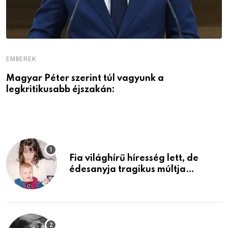
EMBEREK
E
Magyar Péter szerint túl vagyunk a
A
legkritikusabb éjszakán:
Fia világhírű híresség lett, de
édesanyja tragikus múltja
rosszabb, mint azt el tudnád
képzelni