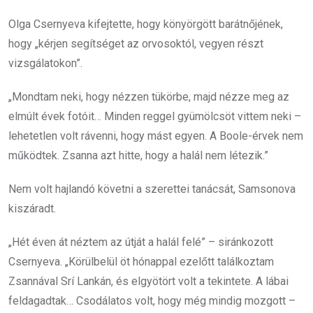
Olga Csernyeva kifejtette, hogy könyörgött barátnőjének,
hogy „kérjen segítséget az orvosoktól, vegyen részt
vizsgálatokon”.
„Mondtam neki, hogy nézzen tükörbe, majd nézze meg az
elmúlt évek fotóit… Minden reggel gyümölcsöt vittem neki –
lehetetlen volt rávenni, hogy mást egyen. A Boole-érvek nem
működtek. Zsanna azt hitte, hogy a halál nem létezik.”
Nem volt hajlandó követni a szerettei tanácsát, Samsonova
kiszáradt.
„Hét éven át néztem az útját a halál felé” – siránkozott
Csernyeva. „Körülbelül öt hónappal ezelőtt találkoztam
Zsannával Srí Lankán, és elgyötört volt a tekintete. A lábai
feldagadtak… Csodálatos volt, hogy még mindig mozgott –