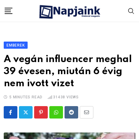
Skip
to
content
EMBEREK
A vegán influencer meghal
39 évesen, miután 6 évig
nem ivott vizet
5 MINUTES READ
31438
VIEWS
Pinterest
Whatsapp
Reddit
Share
via
Email