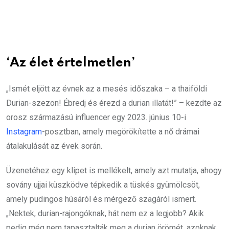
‘Az élet értelmetlen’
„Ismét eljött az évnek az a mesés időszaka – a thaiföldi
Durian-szezon! Ébredj és érezd a durian illatát!” – kezdte az
orosz származású influencer egy 2023. június 10-i
Instagram
-posztban, amely megörökítette a nő drámai
átalakulását az évek során.
Üzenetéhez egy klipet is mellékelt, amely azt mutatja, ahogy
sovány ujjai küszködve tépkedik a tüskés gyümölcsöt,
amely pudingos húsáról és mérgező szagáról ismert.
„Nektek, durian-rajongóknak, hát nem ez a legjobb? Akik
pedig még nem tapasztalták meg a durian örömét, azoknak