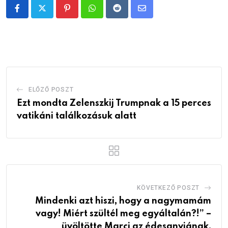
Pinterest
Whatsapp
Reddit
Share
via
Email
ELŐZŐ POSZT
Ezt mondta Zelenszkij Trumpnak a 15 perces
vatikáni találkozásuk alatt
KÖVETKEZŐ POSZT
Mindenki azt hiszi, hogy a nagymamám
vagy! Miért szültél meg egyáltalán?!” –
üvöltötte Marci az édesanyjának,