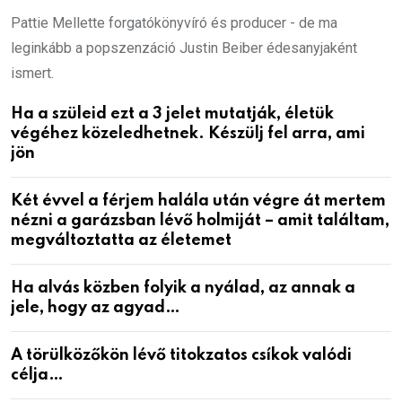
Pattie Mellette forgatókönyvíró és producer - de ma
leginkább a popszenzáció Justin Beiber édesanyjaként
ismert.
Ha a szüleid ezt a 3 jelet mutatják, életük
végéhez közeledhetnek. Készülj fel arra, ami
jön
Két évvel a férjem halála után végre át mertem
nézni a garázsban lévő holmiját – amit találtam,
megváltoztatta az életemet
Ha alvás közben folyik a nyálad, az annak a
jele, hogy az agyad…
A törülközőkön lévő titokzatos csíkok valódi
célja…