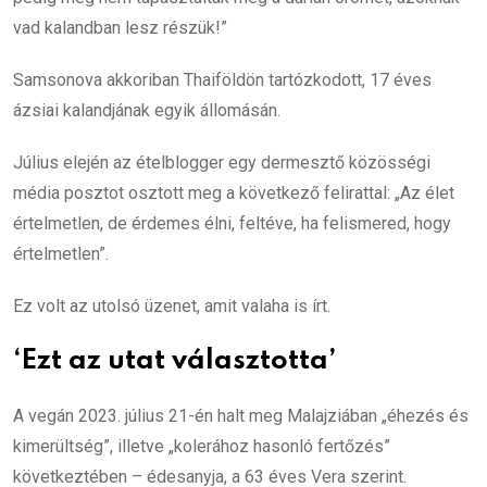
vad kalandban lesz részük!”
Samsonova akkoriban Thaiföldön tartózkodott, 17 éves
ázsiai kalandjának egyik állomásán.
Július elején az ételblogger egy dermesztő közösségi
média posztot osztott meg a következő felirattal: „Az élet
értelmetlen, de érdemes élni, feltéve, ha felismered, hogy
értelmetlen”.
Ez volt az utolsó üzenet, amit valaha is írt.
‘Ezt az utat választotta’
A vegán 2023. július 21-én halt meg Malajziában „éhezés és
kimerültség”, illetve „kolerához hasonló fertőzés”
következtében – édesanyja, a 63 éves Vera szerint.