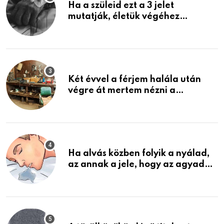
Ha a szüleid ezt a 3 jelet
mutatják, életük végéhez
közeledhetnek. Készülj fel arra,
ami jön
Két évvel a férjem halála után
végre át mertem nézni a
garázsban lévő holmiját – amit
találtam, megváltoztatta az
életemet
Ha alvás közben folyik a nyálad,
az annak a jele, hogy az agyad…