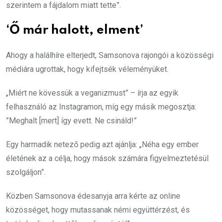
szerintem a fájdalom miatt tette”.
‘Ő már halott, elment’
Ahogy a halálhíre elterjedt, Samsonova rajongói a közösségi
médiára ugrottak, hogy kifejtsék véleményüket.
„Miért ne kövessük a veganizmust” – írja az egyik
felhasználó az Instagramon, míg egy másik megosztja:
”Meghalt [mert] így evett. Ne csináld!”
Egy harmadik netező pedig azt ajánlja: „Néha egy ember
életének az a célja, hogy mások számára figyelmeztetésül
szolgáljon”.
Közben Samsonova édesanyja arra kérte az online
közösséget, hogy mutassanak némi együttérzést, és