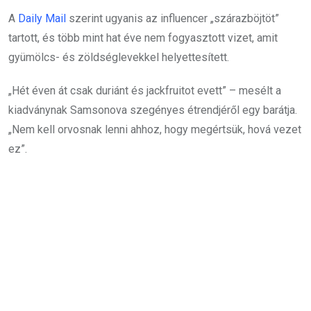
A
Daily Mail
szerint ugyanis az influencer „szárazböjtöt”
tartott, és több mint hat éve nem fogyasztott vizet, amit
gyümölcs- és zöldséglevekkel helyettesített.
„Hét éven át csak duriánt és jackfruitot evett” – mesélt a
kiadványnak Samsonova szegényes étrendjéről egy barátja.
„Nem kell orvosnak lenni ahhoz, hogy megértsük, hová vezet
ez”.