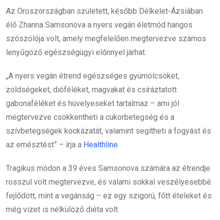
Az Oroszországban született, később Délkelet-Ázsiában
élő Zhanna Samsonova a nyers vegán életmód hangos
szószólója volt, amely megfelelően megtervezve számos
lenyűgöző egészségügyi előnnyel járhat.
„A nyers vegán étrend egészséges gyümölcsöket,
zöldségeket, dióféléket, magvakat és csíráztatott
gabonaféléket és hüvelyeseket tartalmaz – ami jól
megtervezve csökkentheti a cukorbetegség és a
szívbetegségek kockázatát, valamint segítheti a fogyást és
az emésztést” – írja a
Healthline
.
Tragikus módon a 39 éves Samsonova számára az étrendje
rosszul volt megtervezve, és valami sokkal veszélyesebbé
fejlődött, mint a vegánság – ez egy szigorú, főtt ételeket és
még vizet is nélkülöző diéta volt.