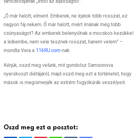
tartózkodjanak „ettől az aljasságtól”.
„Ő már halott, elment. Emberek, ne írjatok több rosszat, ez
nagyon fáj nekem. Ő már halott, miért írnának még több
csúnyaságot? Az emberek belenyúlnak a mocskos kezükkel
a lelkembe, nem vele tesznek rosszat, hanem velem” –
mondta Vera a
116RU.com
-nak.
Kérjük, oszd meg velünk, mit gondolsz Samsonova
nyerskoszt diétájáról, majd oszd meg ezt a történetet, hogy
mások is megismerjék az extrém fogyókúrák veszélyeit.
Oszd meg ezt a posztot: