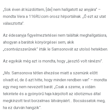
„Sok éven át küzdöttem, [de] nem hallgatott az anyjára” –
mondta Vera a 116RU.com orosz hírportálnak. „Ő ezt az utat
választotta”.
Az édesanyja figyelmeztetései nem találtak meghallgatásra,
ahogyan a barátok könyörgései sem, akik
„csontvázszerűnek” írták le Samsonovát az utolsó hetekben.
Az egyikük még azt is mondta, hogy „ijesztő volt ránézni”.
„Ms. Samsonova tétlen éhezése miatt a szemünk előtt
olvadt el, de ő azt hitte, hogy minden rendben van” – mondta
egy meg nem nevezett barát. „Csak a szeme, a vidám
tekintete és a gyönyörű haja kárpótolt az idiotizmus által
megkínzott test borzalmas látványáért… Bocsássatok meg,
ha ez durván hangzik”.