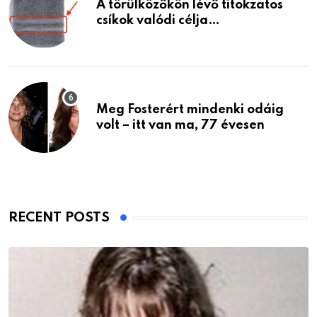
A törülközőkön lévő titokzatos
csíkok valódi célja…
Meg Fosterért mindenki odáig
volt – itt van ma, 77 évesen
RECENT POSTS