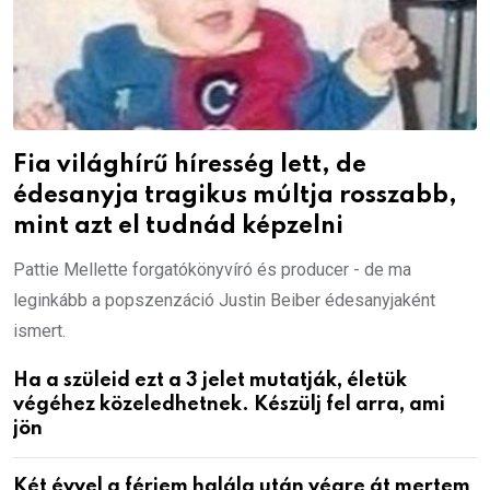
Fia világhírű híresség lett, de
édesanyja tragikus múltja rosszabb,
mint azt el tudnád képzelni
Pattie Mellette forgatókönyvíró és producer - de ma
leginkább a popszenzáció Justin Beiber édesanyjaként
ismert.
Ha a szüleid ezt a 3 jelet mutatják, életük
végéhez közeledhetnek. Készülj fel arra, ami
jön
Két évvel a férjem halála után végre át mertem