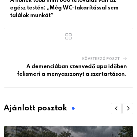
A nőnek több mint 800 tetoválás van az
egész testén: „Még WC-takarítással sem
találok munkát”
KÖVETKEZŐ POSZT
A demenciában szenvedő apa időben
felismeri a menyasszonyt a szertartáson.
Ajánlott posztok