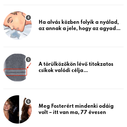
életemet
Ha alvás közben folyik a nyálad,
az annak a jele, hogy az agyad…
A törülközőkön lévő titokzatos
csíkok valódi célja…
Meg Fosterért mindenki odáig
volt – itt van ma, 77 évesen