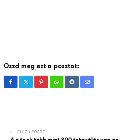
Oszd meg ezt a posztot:
Pinterest
Whatsapp
Reddit
Share
via
Email
ELŐZŐ POSZT