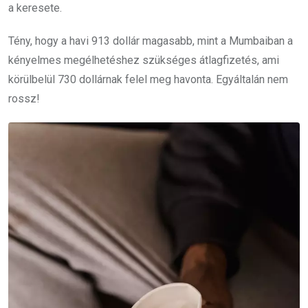
a keresete.
Tény, hogy a havi 913 dollár magasabb, mint a Mumbaiban a
kényelmes megélhetéshez szükséges átlagfizetés, ami
körülbelül 730 dollárnak felel meg havonta. Egyáltalán nem
rossz!