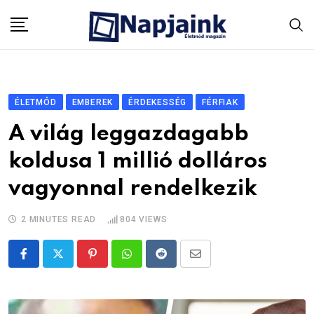
Skip
to
content
ÉLETMÓD
EMBEREK
ÉRDEKESSÉG
FÉRFIAK
A világ leggazdagabb
koldusa 1 millió dolláros
vagyonnal rendelkezik
2 MINUTES READ
804
VIEWS
Pinterest
Whatsapp
Reddit
Share
via
Email