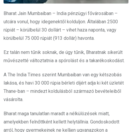
Bharat Jain Mumbaiban – India pénzügyi fővárosában –
utcára vonul, hogy idegenektől kolduljon. Általában 2500
rúpiát – körülbelül 30 dollárt – vihet haza naponta, vagy
körülbelül 75 000 rúpiát (913 dollár) havonta.
Ez talán nem tűnik soknak, de úgy tűnik, Bharatnak sikerült
művészetté változtatnia a spórolást és a takarékoskodást.
A The India Times szerint Mumbaiban van egy kétszobás
lakása, és havi 30 000 rúpia bérleti díjért adja ki két üzletét
Thane-ban – mindezt koldulásból származó bevételeiből
vásárolta.
Bharat maga tanulatlan maradt a nélkülözések miatt,
amelyekben felnőttként kellett helytállnia. Gondoskodott
arról, hogy gyermekeinek ne kelljen ugyanazokon a