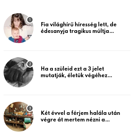
Fia világhírű híresség lett, de
édesanyja tragikus múltja
rosszabb, mint azt el tudnád
képzelni
Ha a szüleid ezt a 3 jelet
mutatják, életük végéhez
közeledhetnek. Készülj fel arra,
ami jön
Két évvel a férjem halála után
végre át mertem nézni a
garázsban lévő holmiját – amit
találtam, megváltoztatta az