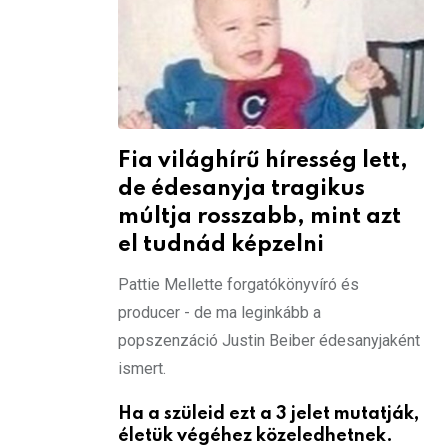
Fia világhírű híresség lett,
de édesanyja tragikus
múltja rosszabb, mint azt
el tudnád képzelni
Pattie Mellette forgatókönyvíró és
producer - de ma leginkább a
popszenzáció Justin Beiber édesanyjaként
ismert.
Ha a szüleid ezt a 3 jelet mutatják,
életük végéhez közeledhetnek.