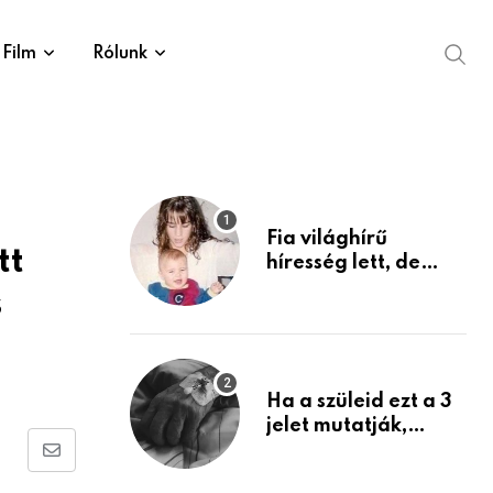
Film
Rólunk
Fia világhírű
tt
híresség lett, de
édesanyja tragikus
s
múltja rosszabb,
mint azt el tudnád
képzelni
Ha a szüleid ezt a 3
jelet mutatják,
életük végéhez
Share
közeledhetnek.