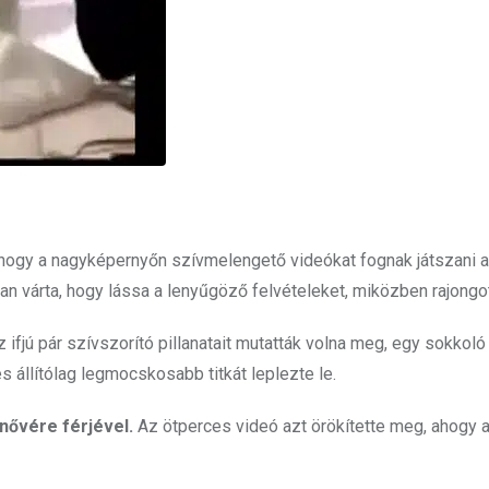
 hogy a nagyképernyőn szívmelengető videókat fognak játszani ar
n várta, hogy lássa a lenyűgöző felvételeket, miközben rajongott
z ifjú pár szívszorító pillanatait mutatták volna meg, egy sokkoló
 állítólag legmocskosabb titkát leplezte le.
 nővére férjével.
Az ötperces videó azt örökítette meg, ahogy a