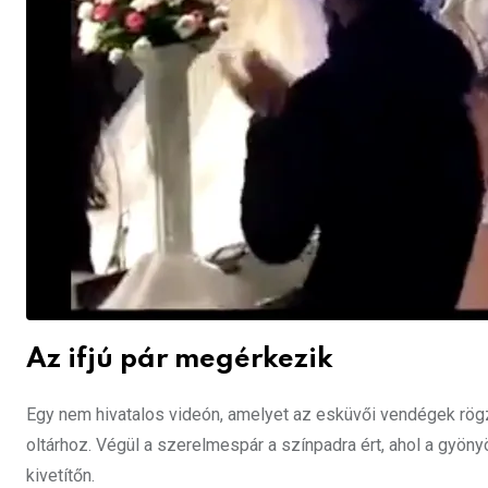
Az ifjú pár megérkezik
Egy nem hivatalos videón, amelyet az esküvői vendégek rögzít
oltárhoz. Végül a szerelmespár a színpadra ért, ahol a gyöny
kivetítőn.