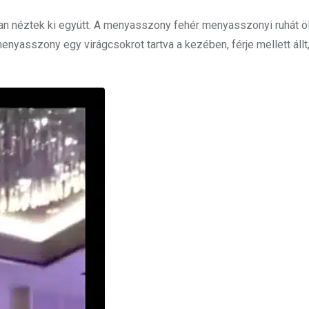
 néztek ki együtt. A menyasszony fehér menyasszonyi ruhát ölt
nyasszony egy virágcsokrot tartva a kezében, férje mellett állt,