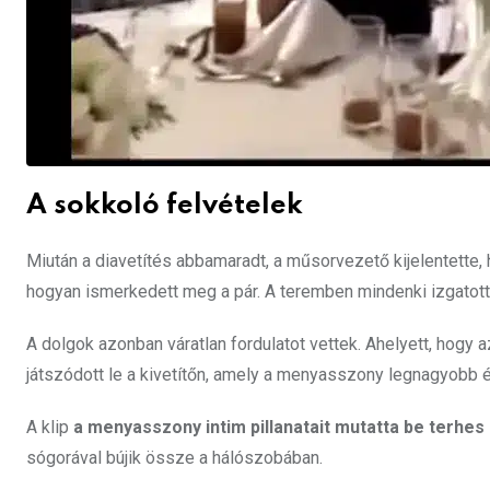
A sokkoló felvételek
Miután a diavetítés abbamaradt, a műsorvezető kijelentette,
hogyan ismerkedett meg a pár. A teremben mindenki izgatotta
A dolgok azonban váratlan fordulatot vettek. Ahelyett, hogy a
játszódott le a kivetítőn, amely a menyasszony legnagyobb és
A klip
a menyasszony intim pillanatait mutatta be terhes
sógorával bújik össze a hálószobában.