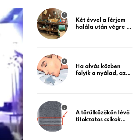
via
Készülj fel arra, ami
jön
Email
Két évvel a férjem
halála után végre át
mertem nézni a
garázsban lévő
holmiját – amit
találtam,
megváltoztatta az
Ha alvás közben
életemet
folyik a nyálad, az
annak a jele, hogy
az agyad…
A törülközőkön lévő
titokzatos csíkok
valódi célja…