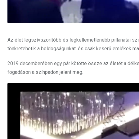
Az élet legszívszorítóbb és legkellemetlenebb pillanatai szin
tönkretehetik a boldogságunkat, és csak keserű emlékek mar
2019 decemberében egy pár kötötte össze az életét a délkele
fogadáson a színpadon jelent meg.