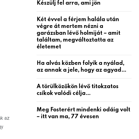
Készülj fel arra, ami jön
Két évvel a férjem halála után
végre át mertem nézni a
garázsban lévő holmiját – amit
találtam, megváltoztatta az
életemet
Ha alvás közben folyik a nyálad,
az annak a jele, hogy az agyad…
A törülközőkön lévő titokzatos
csíkok valódi célja…
Meg Fosterért mindenki odáig volt
– itt van ma, 77 évesen
ak az
gy