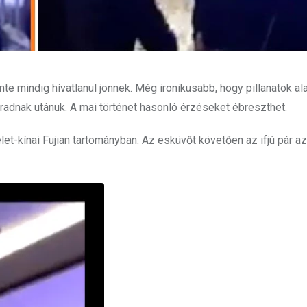
te mindig hívatlanul jönnek. Még ironikusabb, hogy pillanatok ala
adnak utánuk. A mai történet hasonló érzéseket ébreszthet.
t-kínai Fujian tartományban. Az esküvőt követően az ifjú pár a