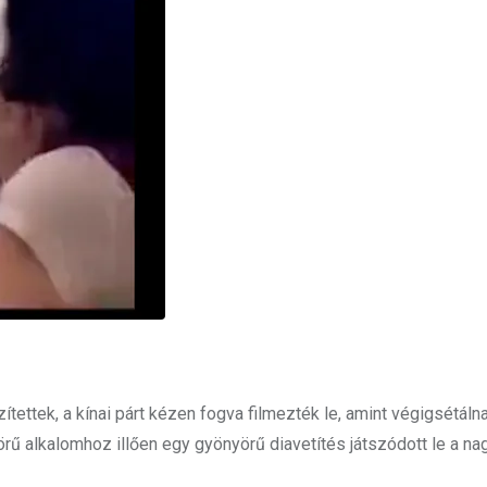
ettek, a kínai párt kézen fogva filmezték le, amint végigsétáln
örű alkalomhoz illően egy gyönyörű diavetítés játszódott le a na