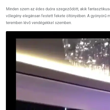
Minden szem az édes duóra szegeződött, akik fantasztikusan
vőlegény elegánsan festett fekete öltönyében. A gyönyörű me
teremben lévő vendégekkel szemben.