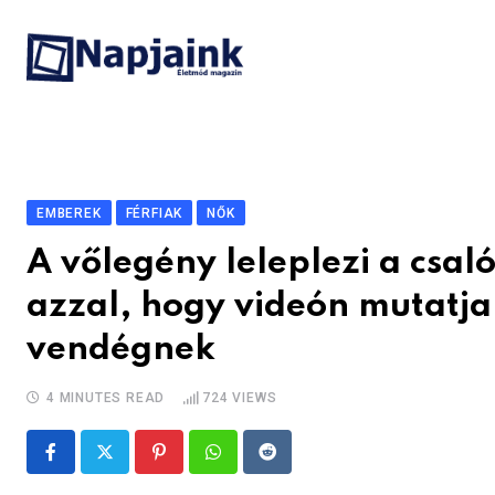
Skip
to
content
EMBEREK
FÉRFIAK
NŐK
A vőlegény leleplezi a csal
azzal, hogy videón mutatja
vendégnek
4 MINUTES READ
724
VIEWS
Pinterest
Whatsapp
Reddit