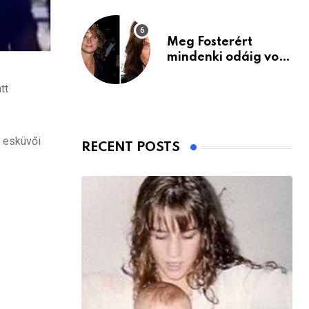
Meg Fosterért
mindenki odáig volt
– itt van ma, 77
évesen
tt
z esküvői
RECENT POSTS