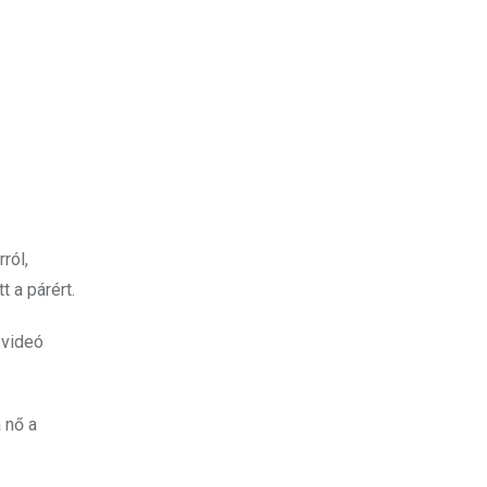
ról,
 a párért.
 videó
 nő a