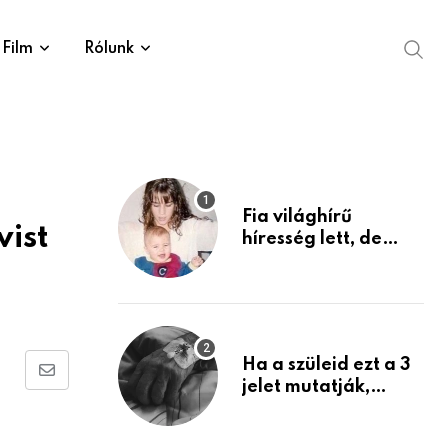
Film
Rólunk
Fia világhírű
vist
híresség lett, de
édesanyja tragikus
múltja rosszabb,
mint azt el tudnád
képzelni
Ha a szüleid ezt a 3
Share
jelet mutatják,
életük végéhez
via
közeledhetnek.
Email