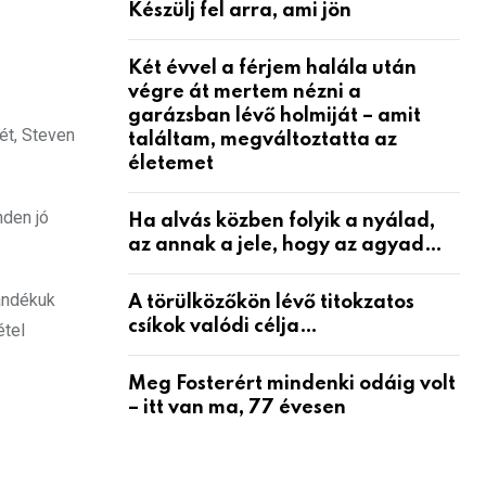
Készülj fel arra, ami jön
Két évvel a férjem halála után
végre át mertem nézni a
garázsban lévő holmiját – amit
ét, Steven
találtam, megváltoztatta az
életemet
nden jó
Ha alvás közben folyik a nyálad,
az annak a jele, hogy az agyad…
zándékuk
A törülközőkön lévő titokzatos
csíkok valódi célja…
étel
Meg Fosterért mindenki odáig volt
– itt van ma, 77 évesen