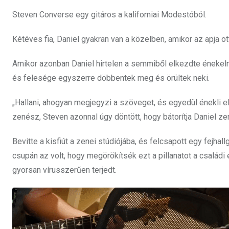
Steven Converse egy gitáros a kaliforniai Modestóból.
Kétéves fia, Daniel gyakran van a közelben, amikor az apja o
Amikor azonban Daniel hirtelen a semmiből elkezdte énekelni
és felesége egyszerre döbbentek meg és örültek neki.
„Hallani, ahogyan megjegyzi a szöveget, és egyedül énekli e
zenész, Steven azonnal úgy döntött, hogy bátorítja Daniel zen
Bevitte a kisfiút a zenei stúdiójába, és felcsapott egy fejhal
csupán az volt, hogy megörökítsék ezt a pillanatot a családi
gyorsan vírusszerűen terjedt.