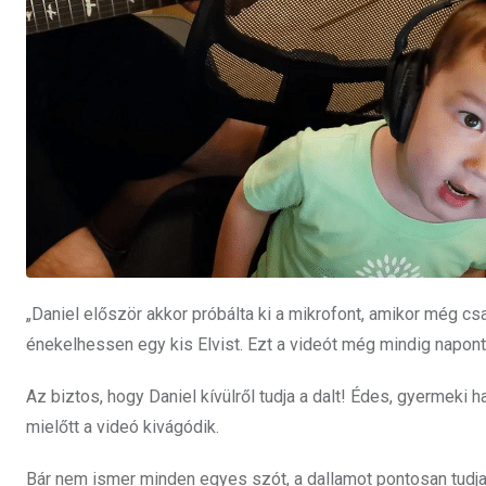
„Daniel először akkor próbálta ki a mikrofont, amikor még cs
énekelhessen egy kis Elvist. Ezt a videót még mindig napon
Az biztos, hogy Daniel kívülről tudja a dalt! Édes, gyermeki 
mielőtt a videó kivágódik.
Bár nem ismer minden egyes szót, a dallamot pontosan tudja