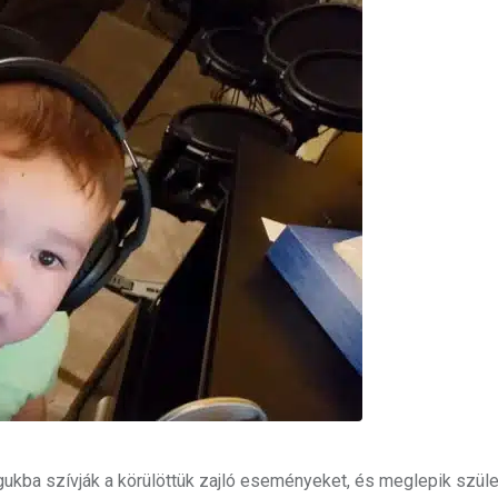
kba szívják a körülöttük zajló eseményeket, és meglepik szüle