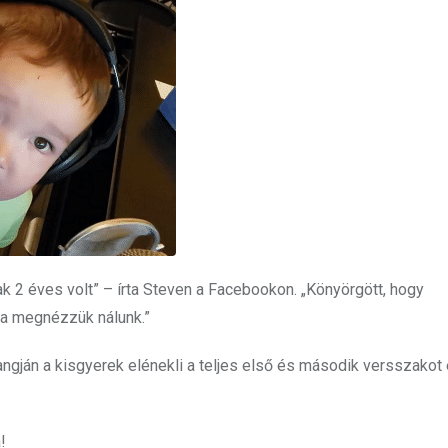
ak 2 éves volt” – írta Steven a Facebookon. „Könyörgött, hogy
ta megnézzük nálunk.”
hangján a kisgyerek elénekli a teljes első és második versszakot 
!