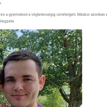
k.
, és a gyermeked a végtelenségig ismételgeti. Máskor azonban 
lélegzete.