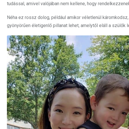
tudással, amivel valójában nem kellene, hogy rendelkezzene
Néha ez rossz dolog, például amikor véletlenül káromkodsz
gyönyörűen életigenlő pillanat lehet, amelytől eláll a szülők 