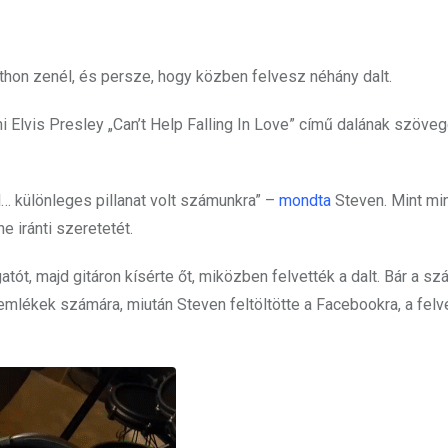
tthon zenél, és persze, hogy közben felvesz néhány dalt.
 Elvis Presley „Can’t Help Falling In Love” című dalának szöveg
l… különleges pillanat volt számunkra” –
mondta
Steven. Mint mi
e iránti szeretetét.
lgatót, majd gitáron kísérte őt, miközben felvették a dalt. Bár a s
 emlékek számára, miután Steven feltöltötte a Facebookra, a felv