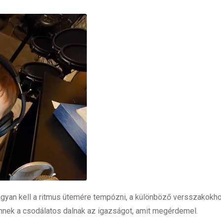
hogyan kell a ritmus ütemére tempózni, a különböző versszakokh
ennek a csodálatos dalnak az igazságot, amit megérdemel.