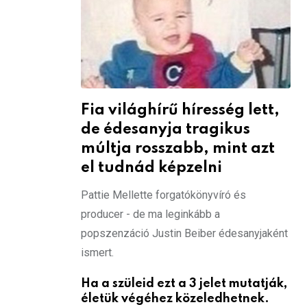
Fia világhírű híresség lett,
de édesanyja tragikus
múltja rosszabb, mint azt
el tudnád képzelni
Pattie Mellette forgatókönyvíró és
producer - de ma leginkább a
popszenzáció Justin Beiber édesanyjaként
ismert.
Ha a szüleid ezt a 3 jelet mutatják,
életük végéhez közeledhetnek.