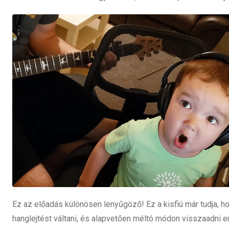
Ez az előadás különösen lenyűgöző! Ez a kisfiú már tudja, 
hanglejtést váltani, és alapvetően méltó módon visszaadni 