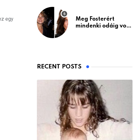
ez egy
Meg Fosterért
mindenki odáig volt
– itt van ma, 77
évesen
RECENT POSTS