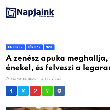
Skip
to
content
EMBEREK
FÉRFIAK
NŐK
A zenész apuka meghallja, 
énekel, és felveszi a legar
2 MINUTES READ
590
VIEWS
Pinterest
Whatsapp
Reddit