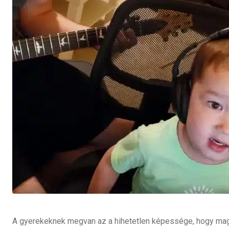
A gyerekeknek megvan az a hihetetlen képessége, hogy magu