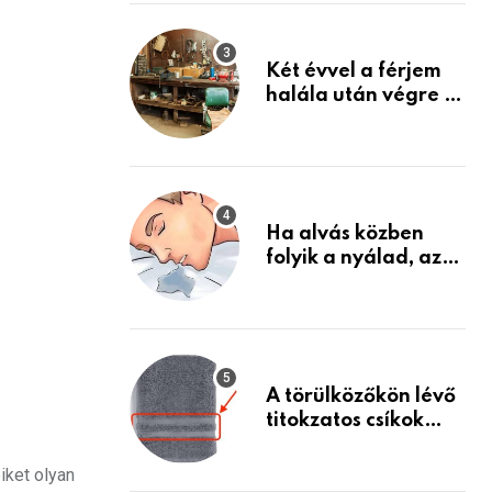
Készülj fel arra, ami
jön
Két évvel a férjem
halála után végre át
mertem nézni a
garázsban lévő
holmiját – amit
találtam,
megváltoztatta az
Ha alvás közben
életemet
folyik a nyálad, az
annak a jele, hogy
az agyad…
A törülközőkön lévő
titokzatos csíkok
valódi célja…
iket olyan