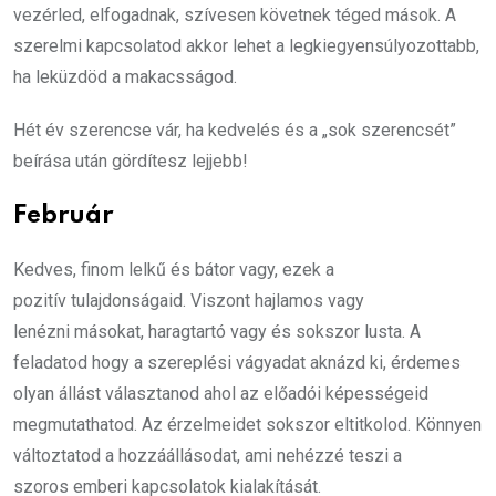
vezérled, elfogadnak, szívesen követnek téged mások. A
szerelmi kapcsolatod akkor lehet a legkiegyensúlyozottabb,
ha leküzdöd a makacsságod.
Hét év szerencse vár, ha kedvelés és a „sok szerencsét”
beírása után gördítesz lejjebb!
Február
Kedves, finom lelkű és bátor vagy, ezek a
pozitív tulajdonságaid. Viszont hajlamos vagy
lenézni másokat, haragtartó vagy és sokszor lusta. A
feladatod hogy a szereplési vágyadat aknázd ki, érdemes
olyan állást választanod ahol az előadói képességeid
megmutathatod. Az érzelmeidet sokszor eltitkolod. Könnyen
változtatod a hozzáállásodat, ami nehézzé teszi a
szoros emberi kapcsolatok kialakítását.