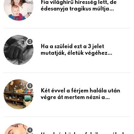
Fia világhírű híresség lett, de
édesanyja tragikus múltja
rosszabb, mint azt el tudnád
képzelni
Ha a szüleid ezt a 3 jelet
mutatják, életük végéhez
közeledhetnek. Készülj fel arra,
ami jön
Két évvel a férjem halála után
végre át mertem nézni a
garázsban lévő holmiját – amit
találtam, megváltoztatta az
életemet