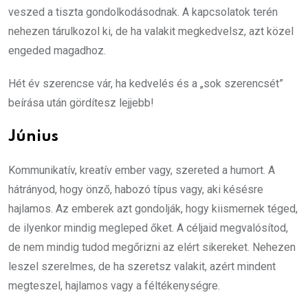
veszed a tiszta gondolkodásodnak. A kapcsolatok terén
nehezen tárulkozol ki, de ha valakit megkedvelsz, azt közel
engeded magadhoz.
Hét év szerencse vár, ha kedvelés és a „sok szerencsét”
beírása után gördítesz lejjebb!
Június
Kommunikatív, kreatív ember vagy, szereted a humort. A
hátrányod, hogy önző, habozó típus vagy, aki késésre
hajlamos. Az emberek azt gondolják, hogy kiismernek téged,
de ilyenkor mindig megleped őket. A céljaid megvalósítod,
de nem mindig tudod megőrizni az elért sikereket. Nehezen
leszel szerelmes, de ha szeretsz valakit, azért mindent
megteszel, hajlamos vagy a féltékenységre.