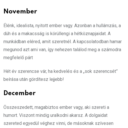
November
Élénk, idealista, nyitott ember vagy. Azonban a hullámzás, a
düh és a makacsság is körüllengi a hétköznapjaidat. A
munkádban eléred, amit szeretnél. A kapcsolatodban hamar
megunod azt ami van, így nehezen találod meg a számodra
megfelelő párt
Hét év szerencse vár, ha kedvelés és a „sok szerencsét”
beírása után gördítesz lejjebb!
December
Összeszedett, magabiztos ember vagy, aki szereti a
humort. Viszont mindig uralkodni akarsz. A dolgaidat
szereted egyedül véghez vinni, de másoknak szívesen