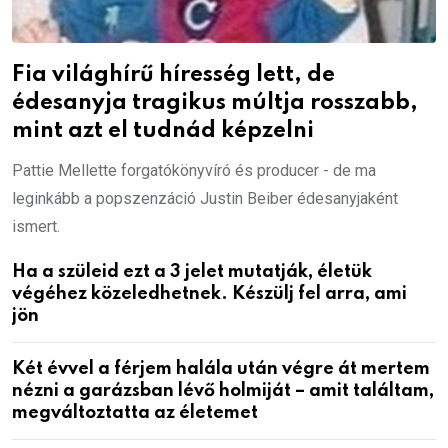
Fia világhírű híresség lett, de
édesanyja tragikus múltja rosszabb,
mint azt el tudnád képzelni
Pattie Mellette forgatókönyvíró és producer - de ma
leginkább a popszenzáció Justin Beiber édesanyjaként
ismert.
Ha a szüleid ezt a 3 jelet mutatják, életük
végéhez közeledhetnek. Készülj fel arra, ami
jön
Két évvel a férjem halála után végre át mertem
nézni a garázsban lévő holmiját – amit találtam,
megváltoztatta az életemet