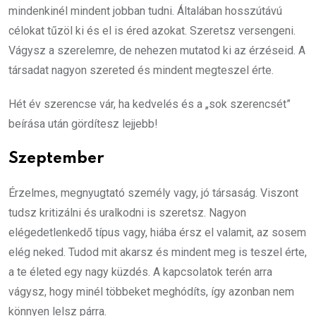
mindenkinél mindent jobban tudni. Általában hosszútávú
célokat tűzöl ki és el is éred azokat. Szeretsz versengeni.
Vágysz a szerelemre, de nehezen mutatod ki az érzéseid. A
társadat nagyon szereted és mindent megteszel érte.
Hét év szerencse vár, ha kedvelés és a „sok szerencsét”
beírása után gördítesz lejjebb!
Szeptember
Érzelmes, megnyugtató személy vagy, jó társaság. Viszont
tudsz kritizálni és uralkodni is szeretsz. Nagyon
elégedetlenkedő típus vagy, hiába érsz el valamit, az sosem
elég neked. Tudod mit akarsz és mindent meg is teszel érte,
a te életed egy nagy küzdés. A kapcsolatok terén arra
vágysz, hogy minél többeket meghódíts, így azonban nem
könnyen lelsz párra.