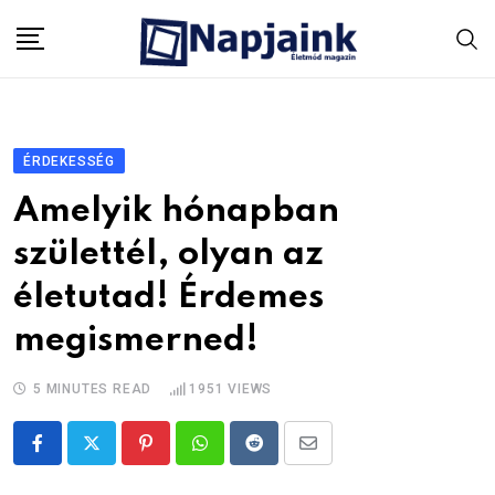
Skip
to
content
ÉRDEKESSÉG
Amelyik hónapban
születtél, olyan az
életutad! Érdemes
megismerned!
5 MINUTES READ
1951
VIEWS
Pinterest
Whatsapp
Reddit
Share
via