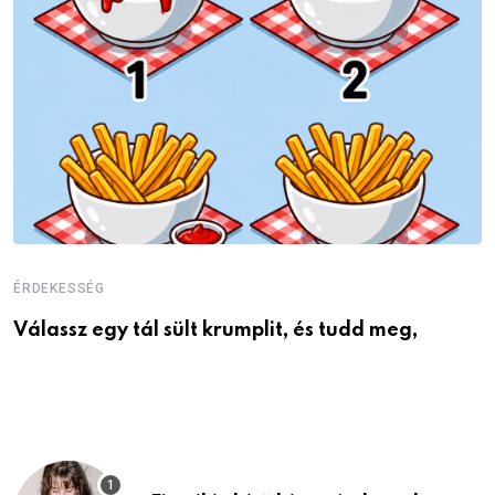
ÉRDEKESSÉG
É
Válassz egy tál sült krumplit, és tudd meg,
M