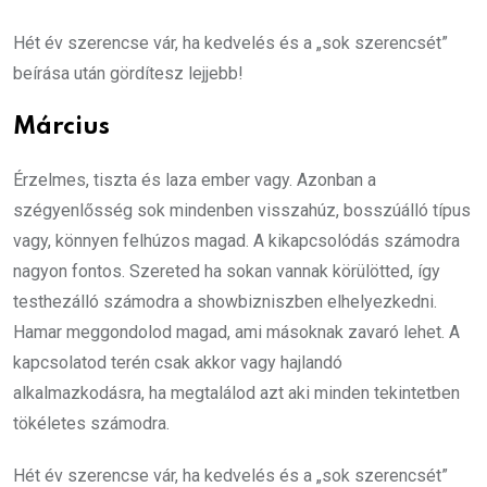
Hét év szerencse vár, ha kedvelés és a „sok szerencsét”
beírása után gördítesz lejjebb!
Március
Érzelmes, tiszta és laza ember vagy. Azonban a
szégyenlősség sok mindenben visszahúz, bosszúálló típus
vagy, könnyen felhúzos magad. A kikapcsolódás számodra
nagyon fontos. Szereted ha sokan vannak körülötted, így
testhezálló számodra a showbizniszben elhelyezkedni.
Hamar meggondolod magad, ami másoknak zavaró lehet. A
kapcsolatod terén csak akkor vagy hajlandó
alkalmazkodásra, ha megtalálod azt aki minden tekintetben
tökéletes számodra.
Hét év szerencse vár, ha kedvelés és a „sok szerencsét”