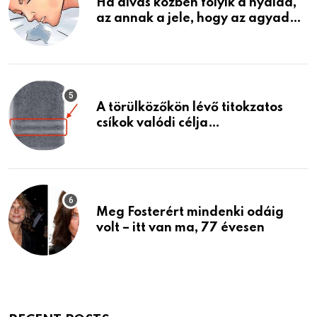
Ha alvás közben folyik a nyálad,
az annak a jele, hogy az agyad…
A törülközőkön lévő titokzatos
csíkok valódi célja…
Meg Fosterért mindenki odáig
volt – itt van ma, 77 évesen