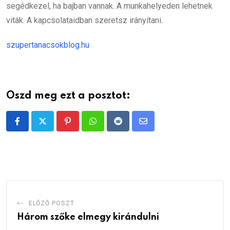
segédkezel, ha bajban vannak. A munkahelyeden lehetnek
viták. A kapcsolataidban szeretsz irányítani.
szupertanacsokblog.hu
Oszd meg ezt a posztot:
Pinterest
Whatsapp
Reddit
Share
via
Email
ELŐZŐ POSZT
Három szőke elmegy kirándulni