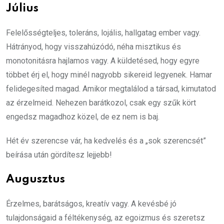
Július
Felelősségteljes, toleráns, lojális, hallgatag ember vagy.
Hátrányod, hogy visszahúzódó, néha misztikus és
monotonitásra hajlamos vagy. A küldetésed, hogy egyre
többet érj el, hogy minél nagyobb sikereid legyenek. Hamar
felidegesíted magad. Amikor megtalálod a társad, kimutatod
az érzelmeid. Nehezen barátkozol, csak egy szűk kört
engedsz magadhoz közel, de ez nem is baj.
Hét év szerencse vár, ha kedvelés és a „sok szerencsét”
beírása után gördítesz lejjebb!
Augusztus
Érzelmes, barátságos, kreatív vagy. A kevésbé jó
tulajdonságaid a féltékenység, az egoizmus és szeretsz