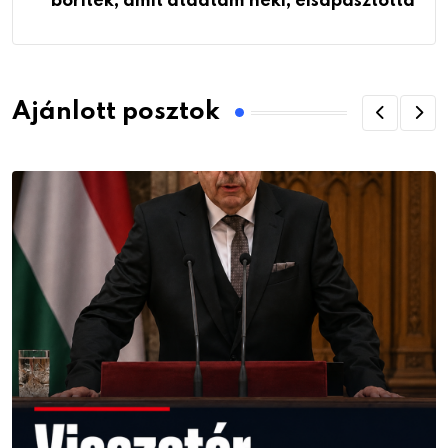
boríték, amit átadtam neki, elsápasztotta
Ajánlott posztok