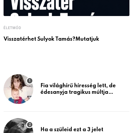
ÉLETMÓD
É
Visszatérhet Sulyok Tamás?Mutatjuk
J
p
Fia világhírű híresség lett, de
édesanyja tragikus múltja
rosszabb, mint azt el tudnád
képzelni
Ha a szüleid ezt a 3 jelet