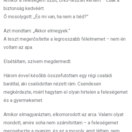
Amikor a feleségem szült, DNS-tesztet kértem – csak a
biztonság kedvéért.
Ő mosolygott: „És mi van, ha nem a tiéd?”
Azt mondtam: „Akkor elmegyek.”
A teszt megerősítette a legrosszabb félelmemet – nem én
voltam az apa.
Elsétáltam, szívem megdermedt.
Három évvel később összefutottam egy régi családi
baráttal, aki csalódottan nézett rám. Csendesen
megkérdezte, miért hagytam el olyan hirtelen a feleségemet
és a gyermekemet.
Amikor elmagyaráztam, elkomorodott az arca. Valami olyat
mondott, amire soha nem számítottam – a feleségemet
megsebezte a gyanúm, és az a mosoly, amit láttam, nem