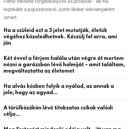
Pattie Mellette forgatókönyvíró és producer - de ma
leginkább a popszenzáció Justin Beiber édesanyjaként
ismert.
Ha a szüleid ezt a 3 jelet mutatják, életük
végéhez közeledhetnek. Készülj fel arra, ami
jön
Két évvel a férjem halála után végre át mertem
nézni a garázsban lévő holmiját – amit találtam,
megváltoztatta az életemet
Ha alvás közben folyik a nyálad, az annak a
jele, hogy az agyad…
A törülközőkön lévő titokzatos csíkok valódi
célja…