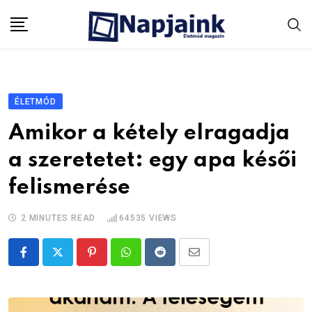
Skip
to
content
ÉLETMÓD
Amikor a kétely elragadja
a szeretetet: egy apa késői
felismerése
2 MINUTES READ
64535
VIEWS
Pinterest
Whatsapp
Reddit
Share
via
Email