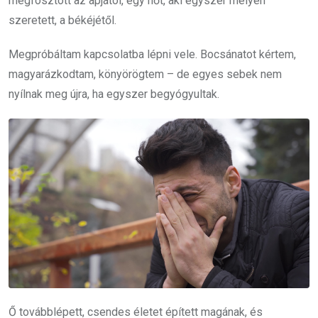
megfosztott az apjától, egy nőt, aki egyszer mélyen
szeretett, a békéjétől.
Megpróbáltam kapcsolatba lépni vele. Bocsánatot kértem,
magyarázkodtam, könyörögtem – de egyes sebek nem
nyílnak meg újra, ha egyszer begyógyultak.
Ő továbblépett, csendes életet épített magának, és