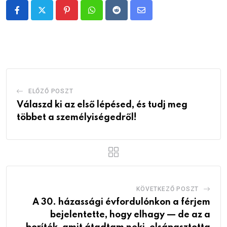
Pinterest
Whatsapp
Reddit
Share
via
Email
ELŐZŐ POSZT
Válaszd ki az első lépésed, és tudj meg
többet a személyiségedről!
KÖVETKEZŐ POSZT
A 30. házassági évfordulónkon a férjem
bejelentette, hogy elhagy — de az a