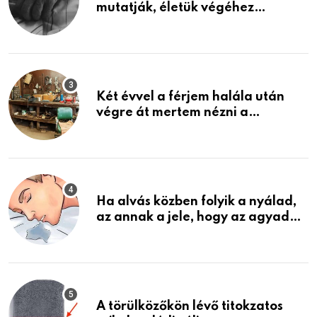
mutatják, életük végéhez
közeledhetnek. Készülj fel arra,
ami jön
Két évvel a férjem halála után
végre át mertem nézni a
garázsban lévő holmiját – amit
találtam, megváltoztatta az
életemet
Ha alvás közben folyik a nyálad,
az annak a jele, hogy az agyad…
A törülközőkön lévő titokzatos