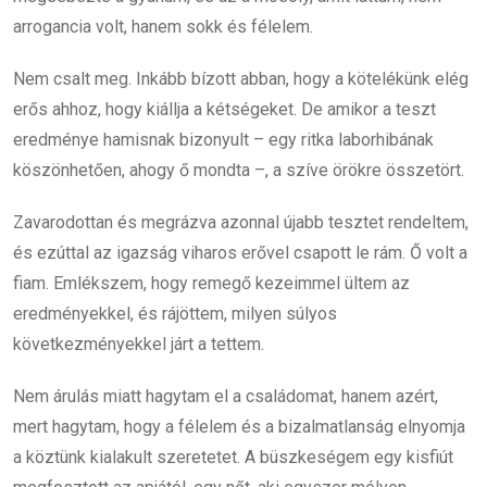
arrogancia volt, hanem sokk és félelem.
Nem csalt meg. Inkább bízott abban, hogy a kötelékünk elég
erős ahhoz, hogy kiállja a kétségeket. De amikor a teszt
eredménye hamisnak bizonyult – egy ritka laborhibának
köszönhetően, ahogy ő mondta –, a szíve örökre összetört.
Zavarodottan és megrázva azonnal újabb tesztet rendeltem,
és ezúttal az igazság viharos erővel csapott le rám. Ő volt a
fiam. Emlékszem, hogy remegő kezeimmel ültem az
eredményekkel, és rájöttem, milyen súlyos
következményekkel járt a tettem.
Nem árulás miatt hagytam el a családomat, hanem azért,
mert hagytam, hogy a félelem és a bizalmatlanság elnyomja
a köztünk kialakult szeretetet. A büszkeségem egy kisfiút