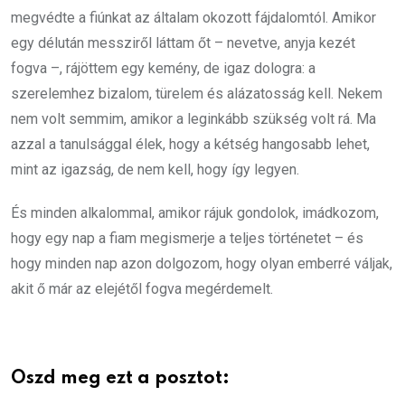
megvédte a fiúnkat az általam okozott fájdalomtól. Amikor
egy délután messziről láttam őt – nevetve, anyja kezét
fogva –, rájöttem egy kemény, de igaz dologra: a
szerelemhez bizalom, türelem és alázatosság kell. Nekem
nem volt semmim, amikor a leginkább szükség volt rá. Ma
azzal a tanulsággal élek, hogy a kétség hangosabb lehet,
mint az igazság, de nem kell, hogy így legyen.
És minden alkalommal, amikor rájuk gondolok, imádkozom,
hogy egy nap a fiam megismerje a teljes történetet – és
hogy minden nap azon dolgozom, hogy olyan emberré váljak,
akit ő már az elejétől fogva megérdemelt.
Oszd meg ezt a posztot: