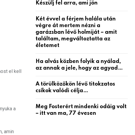
Készülj fel arra, ami jön
Két évvel a férjem halála után
végre át mertem nézni a
garázsban lévő holmiját – amit
találtam, megváltoztatta az
életemet
Ha alvás közben folyik a nyálad,
az annak a jele, hogy az agyad…
ost el kell
A törülközőkön lévő titokzatos
csíkok valódi célja…
Meg Fosterért mindenki odáig volt
anyuka a
– itt van ma, 77 évesen
n, amin