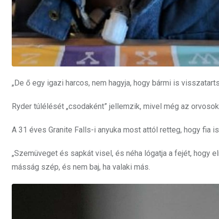
„De ő egy igazi harcos, nem hagyja, hogy bármi is visszatarts
Ryder túlélését „csodaként” jellemzik, mivel még az orvosok 
A 31 éves Granite Falls-i anyuka most attól retteg, hogy fia 
„Szemüveget és sapkát visel, és néha lógatja a fejét, hogy e
másság szép, és nem baj, ha valaki más.