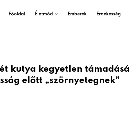
Főoldal
Életmód
Emberek
Érdekesség
két kutya kegyetlen támadásá
osság előtt „szörnyetegnek”