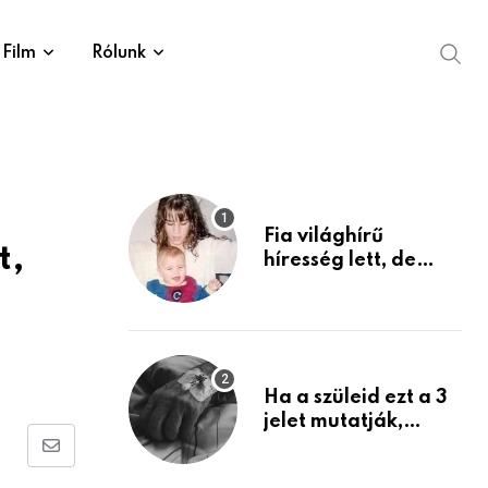
Film
Rólunk
Fia világhírű
t,
híresség lett, de
édesanyja tragikus
múltja rosszabb,
mint azt el tudnád
képzelni
Ha a szüleid ezt a 3
jelet mutatják,
életük végéhez
Share
közeledhetnek.