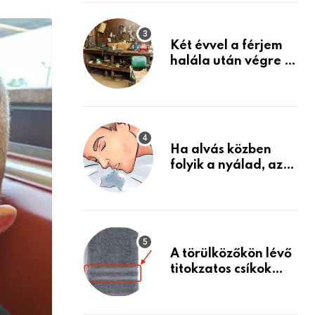
via
Készülj fel arra, ami
jön
Email
Két évvel a férjem
halála után végre át
mertem nézni a
garázsban lévő
holmiját – amit
találtam,
megváltoztatta az
Ha alvás közben
életemet
folyik a nyálad, az
annak a jele, hogy
az agyad…
A törülközőkön lévő
titokzatos csíkok
valódi célja…