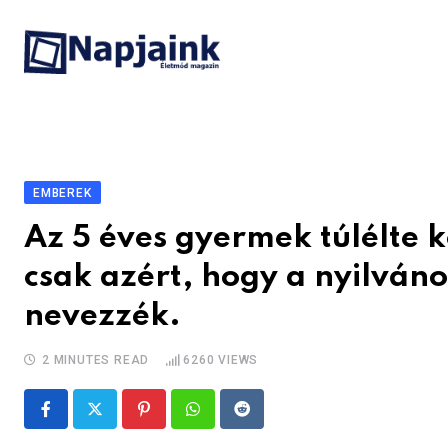
Skip
to
content
EMBEREK
Az 5 éves gyermek túlélte 
csak azért, hogy a nyilván
nevezzék.
2 MINUTES READ
6260
VIEWS
Pinterest
Whatsapp
Reddit