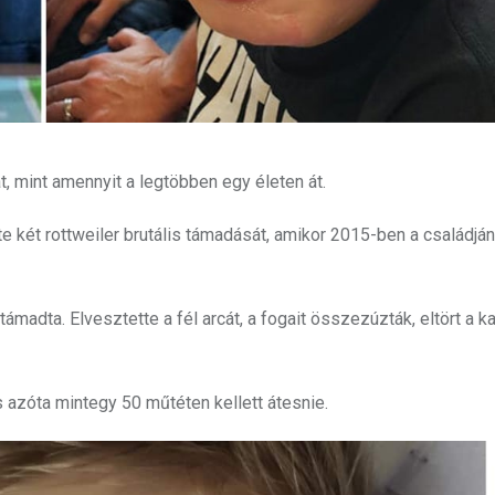
, mint amennyit a legtöbben egy életen át.
e két rottweiler brutális támadását, amikor 2015-ben a családján
madta. Elvesztette a fél arcát, a fogait összezúzták, eltört a ka
 és azóta mintegy 50 műtéten kellett átesnie.