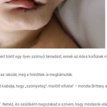
rt túlélt egy ilyen szörnyű támadást, ennek az édes kisfiúnak m
az iskolát, még a felnőttek is megbámulták.
kiabálja, hogy „szörnyeteg”, mielőtt elfutna” – mondta Brittany 
fúj’. Nehéz, és szülőként megszakad a szívem, hogy mindazok utá