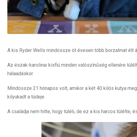
A kis Ryder Wells mindössze öt évesen több borzalmat élt át
Az észak-karolinai kisfiú minden valószínűség ellenére túlélt
hálaadáskor.
Mindössze 21 hónapos volt, amikor a két 40 kilós kutya megtá
kilyukadt a tüdeje.
A családja nem hitte, hogy túléli, de ez a kis harcos túlélte,