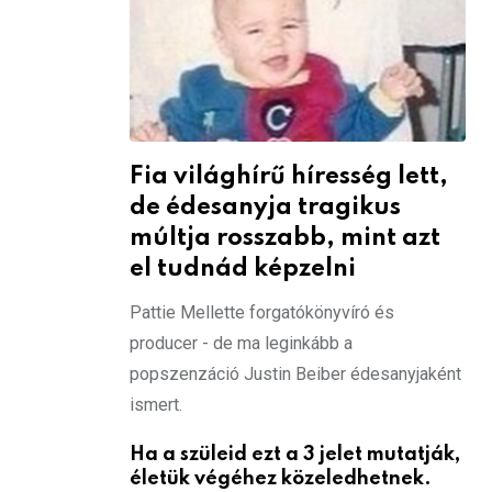
Fia világhírű híresség lett,
de édesanyja tragikus
múltja rosszabb, mint azt
el tudnád képzelni
Pattie Mellette forgatókönyvíró és
producer - de ma leginkább a
popszenzáció Justin Beiber édesanyjaként
ismert.
Ha a szüleid ezt a 3 jelet mutatják,
életük végéhez közeledhetnek.