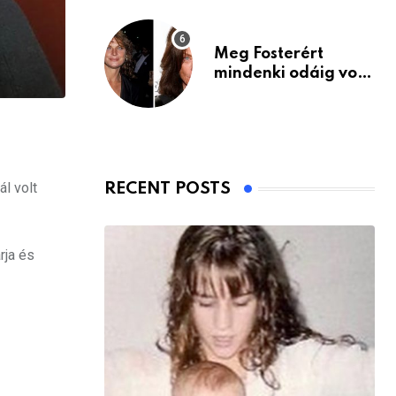
Meg Fosterért
mindenki odáig volt
– itt van ma, 77
évesen
ál volt
RECENT POSTS
rja és