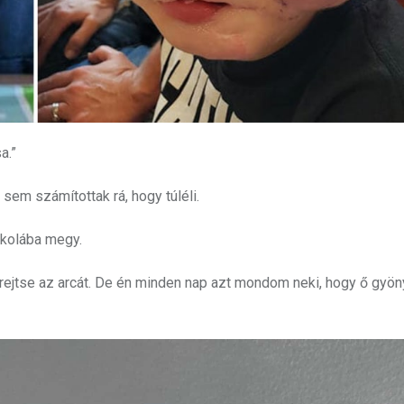
a.”
sem számítottak rá, hogy túléli.
iskolába megy.
lrejtse az arcát. De én minden nap azt mondom neki, hogy ő gyön