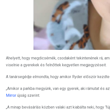
Ahelyett, hogy megdicsérnék, csodaként tekintenének rá, amié
viselnie a gyerekek és felnőttek kegyetlen megjegyzéseit.
A tanársegédje elmondta, hogy amikor Ryder először kezdte 
„Amikor a parkba megyünk, van egy gyerek, aki rámutat és azt 
Mirror
újság szerint.
„A minap bevásárlás közben valaki azt kiabálta neki, hogy ‘