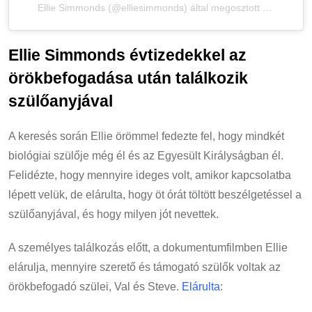
Ellie Simmonds (@elliesimmonds) által megosztott bejegyzés
Ellie Simmonds évtizedekkel az
örökbefogadása után találkozik
szülőanyjával
A keresés során Ellie örömmel fedezte fel, hogy mindkét
biológiai szülője még él és az Egyesült Királyságban él.
Felidézte, hogy mennyire ideges volt, amikor kapcsolatba
lépett velük, de elárulta, hogy öt órát töltött beszélgetéssel a
szülőanyjával, és hogy milyen jót nevettek.
A személyes találkozás előtt, a dokumentumfilmben Ellie
elárulja, mennyire szerető és támogató szülők voltak az
örökbefogadó szülei, Val és Steve.
Elárulta
: