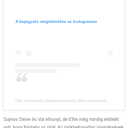
A bejegyzés megtekintése az Instagramon
Ellie Simmonds (@elliesimmonds) által megosztott bejegyzés
Sajnos Steve és Val elhunyt, de Ellie még mindig eltökélt
volt, hogy folytatja az útját. Az örökbefogadási ügynökségek