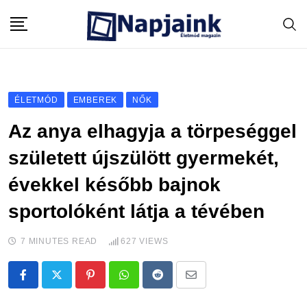
Skip
to
content
ÉLETMÓD
EMBEREK
NŐK
Az anya elhagyja a törpeséggel
született újszülött gyermekét,
évekkel később bajnok
sportolóként látja a tévében
7 MINUTES READ
627
VIEWS
Pinterest
Whatsapp
Reddit
Share
via