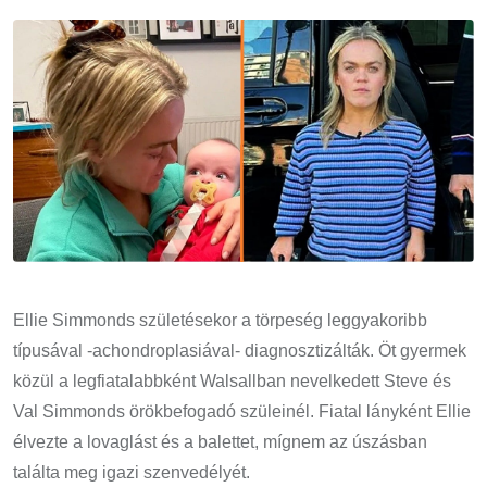
Email
Ellie Simmonds születésekor a törpeség leggyakoribb
típusával -achondroplasiával- diagnosztizálták. Öt gyermek
közül a legfiatalabbként Walsallban nevelkedett Steve és
Val Simmonds örökbefogadó szüleinél. Fiatal lányként Ellie
élvezte a lovaglást és a balettet, mígnem az úszásban
találta meg igazi szenvedélyét.