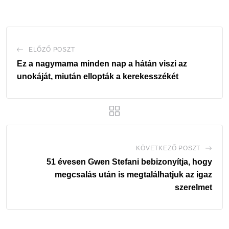
Email
ELŐZŐ POSZT
Ez a nagymama minden nap a hátán viszi az
unokáját, miután ellopták a kerekesszékét
KÖVETKEZŐ POSZT
51 évesen Gwen Stefani bebizonyítja, hogy
megcsalás után is megtalálhatjuk az igaz
szerelmet