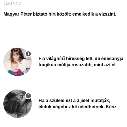
ÉLETMÓD
E
Magyar Péter biztató hírt közölt: emelkedik a vízszint,
Ö
m
Fia világhírű híresség lett, de édesanyja
tragikus múltja rosszabb, mint azt el
tudnád képzelni
Ha a szüleid ezt a 3 jelet mutatják,
életük végéhez közeledhetnek. Készülj
fel arra, ami jön