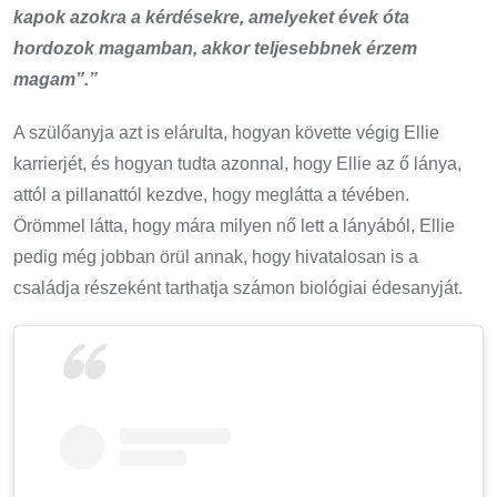
kapok azokra a kérdésekre, amelyeket évek óta
hordozok magamban, akkor teljesebbnek érzem
magam”.”
A szülőanyja azt is elárulta, hogyan követte végig Ellie
karrierjét, és hogyan tudta azonnal, hogy Ellie az ő lánya,
attól a pillanattól kezdve, hogy meglátta a tévében.
Örömmel látta, hogy mára milyen nő lett a lányából, Ellie
pedig még jobban örül annak, hogy hivatalosan is a
családja részeként tarthatja számon biológiai édesanyját.