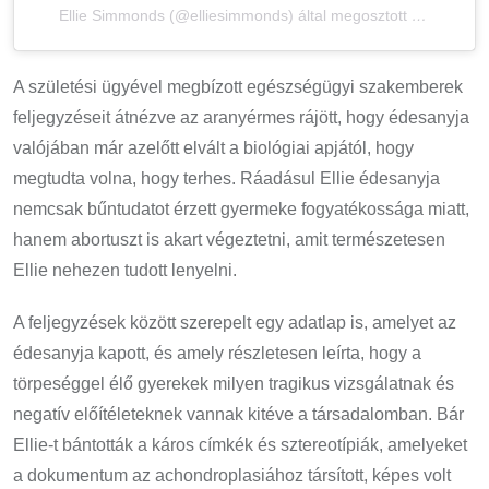
Ellie Simmonds (@elliesimmonds) által megosztott bejegyzés
A születési ügyével megbízott egészségügyi szakemberek
feljegyzéseit átnézve az aranyérmes rájött, hogy édesanyja
valójában már azelőtt elvált a biológiai apjától, hogy
megtudta volna, hogy terhes. Ráadásul Ellie édesanyja
nemcsak bűntudatot érzett gyermeke fogyatékossága miatt,
hanem abortuszt is akart végeztetni, amit természetesen
Ellie nehezen tudott lenyelni.
A feljegyzések között szerepelt egy adatlap is, amelyet az
édesanyja kapott, és amely részletesen leírta, hogy a
törpeséggel élő gyerekek milyen tragikus vizsgálatnak és
negatív előítéleteknek vannak kitéve a társadalomban. Bár
Ellie-t bántották a káros címkék és sztereotípiák, amelyeket
a dokumentum az achondroplasiához társított, képes volt