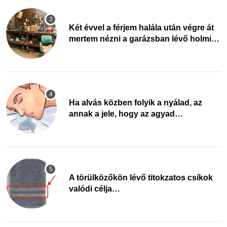
Két évvel a férjem halála után végre át
mertem nézni a garázsban lévő holmiját
– amit találtam, megváltoztatta az
életemet
Ha alvás közben folyik a nyálad, az
annak a jele, hogy az agyad…
A törülközőkön lévő titokzatos csíkok
valódi célja…