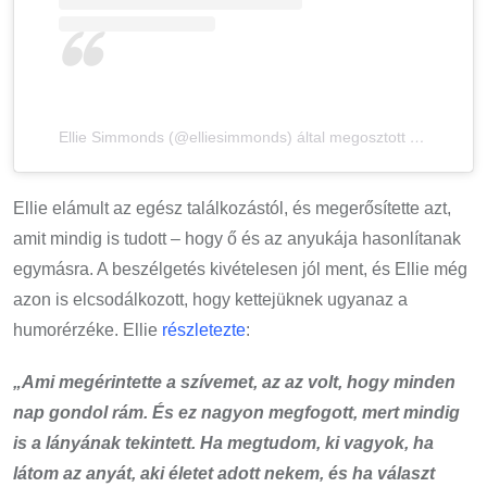
Ellie Simmonds (@elliesimmonds) által megosztott bejegyzés
Ellie elámult az egész találkozástól, és megerősítette azt,
amit mindig is tudott – hogy ő és az anyukája hasonlítanak
egymásra. A beszélgetés kivételesen jól ment, és Ellie még
azon is elcsodálkozott, hogy kettejüknek ugyanaz a
humorérzéke. Ellie
részletezte
:
„Ami megérintette a szívemet, az az volt, hogy minden
nap gondol rám. És ez nagyon megfogott, mert mindig
is a lányának tekintett. Ha megtudom, ki vagyok, ha
látom az anyát, aki életet adott nekem, és ha választ