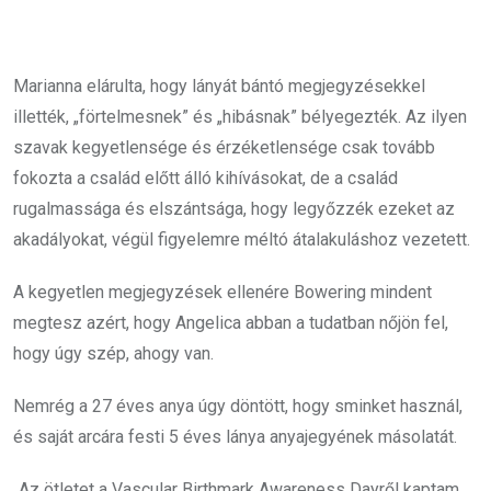
Marianna elárulta, hogy lányát bántó megjegyzésekkel
illették, „förtelmesnek” és „hibásnak” bélyegezték. Az ilyen
szavak kegyetlensége és érzéketlensége csak tovább
fokozta a család előtt álló kihívásokat, de a család
rugalmassága és elszántsága, hogy legyőzzék ezeket az
akadályokat, végül figyelemre méltó átalakuláshoz vezetett.
A kegyetlen megjegyzések ellenére Bowering mindent
megtesz azért, hogy Angelica abban a tudatban nőjön fel,
hogy úgy szép, ahogy van.
Nemrég a 27 éves anya úgy döntött, hogy sminket használ,
és saját arcára festi 5 éves lánya anyajegyének másolatát.
„Az ötletet a Vascular Birthmark Awareness Dayről kaptam,