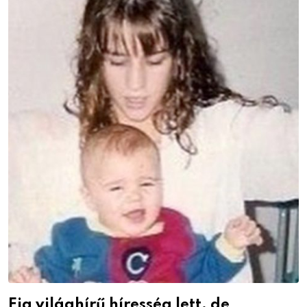
Fia világhírű híresség lett, de