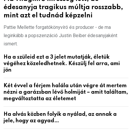
édesanyja tragikus múltja rosszabb,
mint azt el tudnád képzelni
Pattie Mellette forgatókönyvíró és producer - de ma
leginkább a popszenzáció Justin Beiber édesanyjaként
ismert.
Ha a szüleid ezt a 3 jelet mutatják, életük
végéhez közeledhetnek. Készülj fel arra, ami
jön
Két évvel a férjem halála után végre át mertem
nézni a garázsban lévő holmiját – amit találtam,
megváltoztatta az életemet
Ha alvás közben folyik a nyálad, az annak a
jele, hogy az agyad…