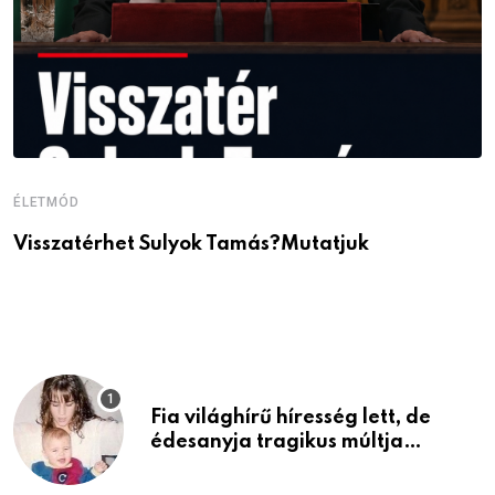
ÉLETMÓD
É
Visszatérhet Sulyok Tamás?Mutatjuk
J
p
Fia világhírű híresség lett, de
édesanyja tragikus múltja
rosszabb, mint azt el tudnád
képzelni