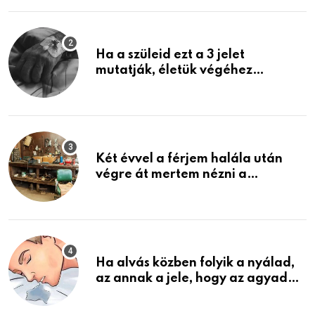
Ha a szüleid ezt a 3 jelet
mutatják, életük végéhez
közeledhetnek. Készülj fel arra,
ami jön
Két évvel a férjem halála után
végre át mertem nézni a
garázsban lévő holmiját – amit
találtam, megváltoztatta az
életemet
Ha alvás közben folyik a nyálad,
az annak a jele, hogy az agyad…