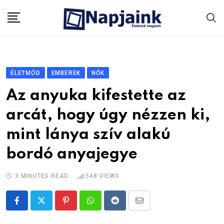
Skip
to
content
ÉLETMÓD
EMBEREK
NŐK
Az anyuka kifestette az
arcát, hogy úgy nézzen ki,
mint lánya szív alakú
bordó anyajegye
3 MINUTES READ
548
VIEWS
Pinterest
Whatsapp
Reddit
Share
via