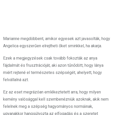
Marianne megdöbbent, amikor egyesek azt javasolták, hogy
Angelica egyszerűen elrejtheti őket sminkkel, ha akarja.
Ezek a megjegyzések csak tovább fokozták az anya
fájdalmát és frusztrációját, aki azon tűnődött, hogy lánya
miért rejtené el természetes szépségét, ahelyett, hogy
felvállalná azt.
Ez az eset megrázóan emlékeztetett arra, hogy milyen
kemény valósággal kell szembenézniük azoknak, akik nem
felelnek meg a szépség hagyományos normáinak,
ugyanakkor hangsúlyozta az elfogadás és a szeretet