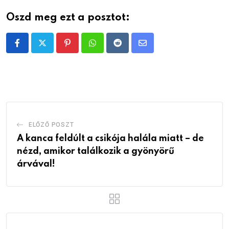
Oszd meg ezt a posztot:
Pinterest
Whatsapp
Reddit
Share
via
Email
ELŐZŐ POSZT
A kanca feldúlt a csikója halála miatt – de
nézd, amikor találkozik a gyönyörű
árvával!