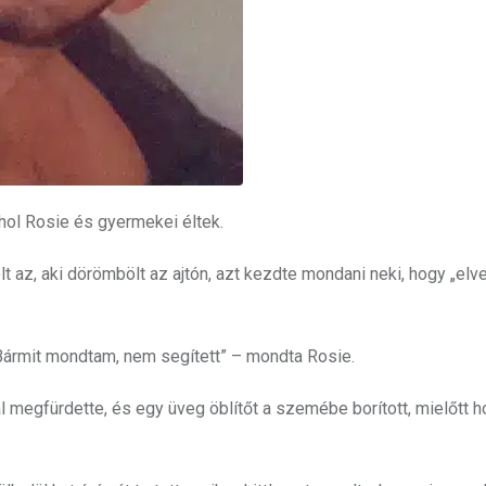
hol Rosie és gyermekei éltek.
t az, aki dörömbölt az ajtón, azt kezdte mondani neki, hogy „elve
. Bármit mondtam, nem segített” – mondta Rosie.
al megfürdette, és egy üveg öblítőt a szemébe borított, mielőtt 