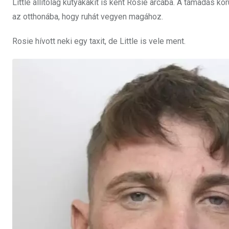
Little állítólag kutyakakit is kent Rosie arcába. A támadás körü
az otthonába, hogy ruhát vegyen magához.
Rosie hívott neki egy taxit, de Little is vele ment.