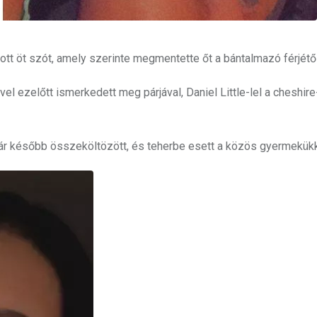
t öt szót, amely szerinte megmentette őt a bántalmazó férjétől
l ezelőtt ismerkedett meg párjával, Daniel Little-lel a cheshire
pár később összeköltözött, és teherbe esett a közös gyermekükk