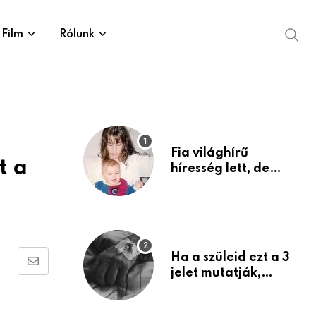
Film
Rólunk
Fia világhírű
t a
híresség lett, de
édesanyja tragikus
múltja rosszabb,
mint azt el tudnád
képzelni
Ha a szüleid ezt a 3
Share
jelet mutatják,
életük végéhez
via
közeledhetnek.
Email