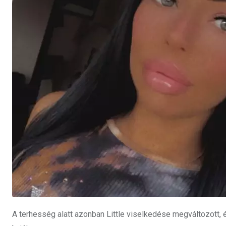
A terhesség alatt azonban Little viselkedése megváltozott, 