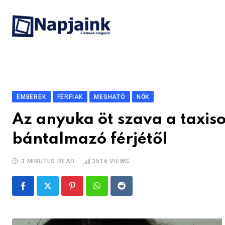
Skip
to
content
EMBEREK
FÉRFIAK
MEGHATÓ
NŐK
Az anyuka öt szava a taxis
bántalmazó férjétől
3 MINUTES READ
3516
VIEWS
Pinterest
Whatsapp
Reddit