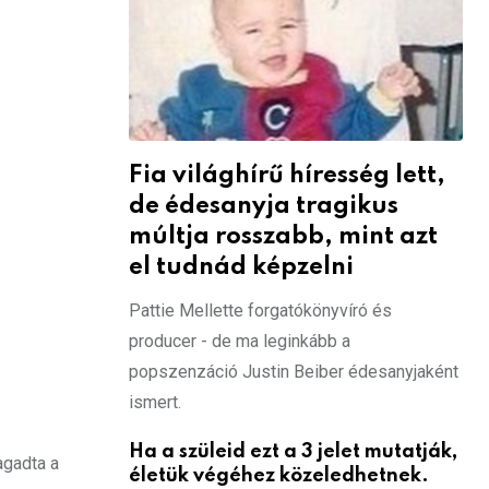
Fia világhírű híresség lett,
de édesanyja tragikus
múltja rosszabb, mint azt
el tudnád képzelni
Pattie Mellette forgatókönyvíró és
producer - de ma leginkább a
popszenzáció Justin Beiber édesanyjaként
ismert.
Ha a szüleid ezt a 3 jelet mutatják,
agadta a
életük végéhez közeledhetnek.