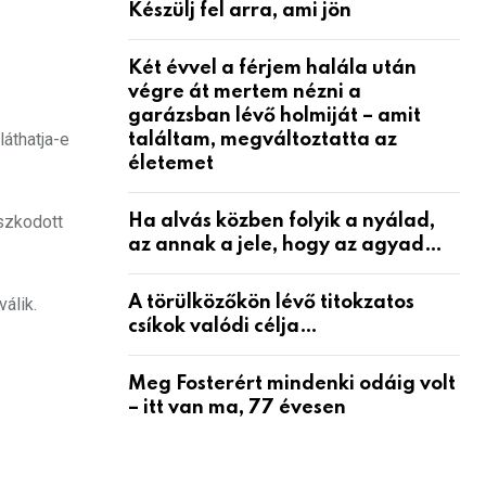
Készülj fel arra, ami jön
Két évvel a férjem halála után
végre át mertem nézni a
garázsban lévő holmiját – amit
láthatja-e
találtam, megváltoztatta az
életemet
Ha alvás közben folyik a nyálad,
szkodott
az annak a jele, hogy az agyad…
A törülközőkön lévő titokzatos
álik.
csíkok valódi célja…
Meg Fosterért mindenki odáig volt
– itt van ma, 77 évesen