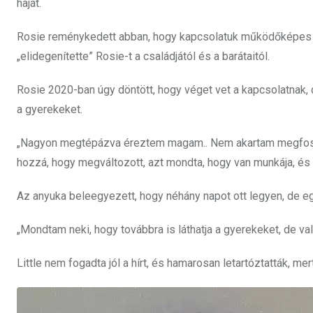
haját.
Rosie reménykedett abban, hogy kapcsolatuk működőképes les
„elidegenítette” Rosie-t a családjától és a barátaitól.
Rosie 2020-ban úgy döntött, hogy véget vet a kapcsolatnak, d
a gyerekeket.
„Nagyon megtépázva éreztem magam.. Nem akartam megfoszta
hozzá, hogy megváltozott, azt mondta, hogy van munkája, é
Az anyuka beleegyezett, hogy néhány napot ott legyen, de egy
„Mondtam neki, hogy továbbra is láthatja a gyerekeket, de val
Little nem fogadta jól a hírt, és hamarosan letartóztatták, m