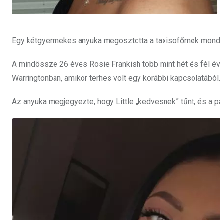
Egy kétgyermekes anyuka megosztotta a taxisofőrnek mondot
A mindössze 26 éves Rosie Frankish több mint hét és fél évve
Warringtonban, amikor terhes volt egy korábbi kapcsolatából.
Az anyuka megjegyezte, hogy Little „kedvesnek” tűnt, és a 