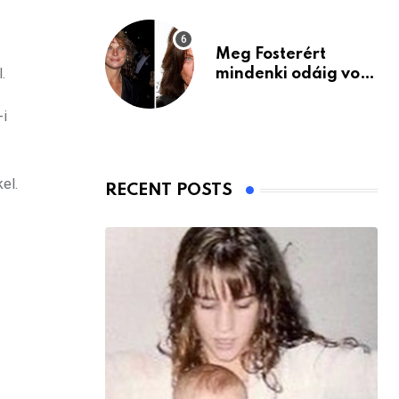
Meg Fosterért
.
mindenki odáig volt
– itt van ma, 77
évesen
-i
el.
RECENT POSTS