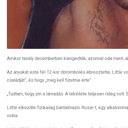
Amikor tavaly decemberben kiengedték, azonnal oda ment, a
Az anyukát este fél 12-kor dörömbölés ébresztette, Little vol
családját”, és hogy „meg kell fizetnie érte”.
„Tudtam, hogy jön a támadás. A tekintete teljesen rideg volt
Little elkezdte fizikailag bántalmazni Rosie-t, egy alkalomm
volna.