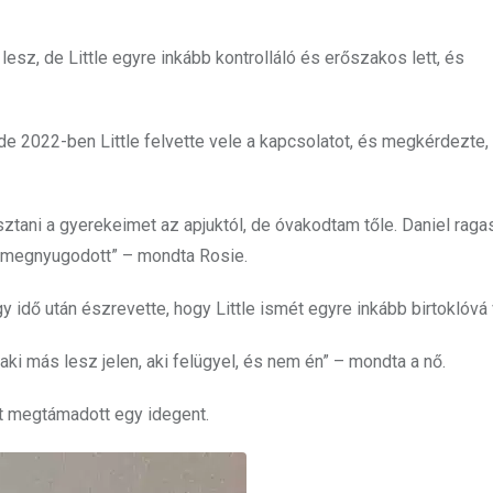
z, de Little egyre inkább kontrolláló és erőszakos lett, és
e 2022-ben Little felvette vele a kapcsolatot, és megkérdezte, 
ni a gyerekeimet az apjuktól, de óvakodtam tőle. Daniel raga
s megnyugodott” – mondta Rosie.
 idő után észrevette, hogy Little ismét egyre inkább birtoklóvá v
aki más lesz jelen, aki felügyel, és nem én” – mondta a nő.
ert megtámadott egy idegent.