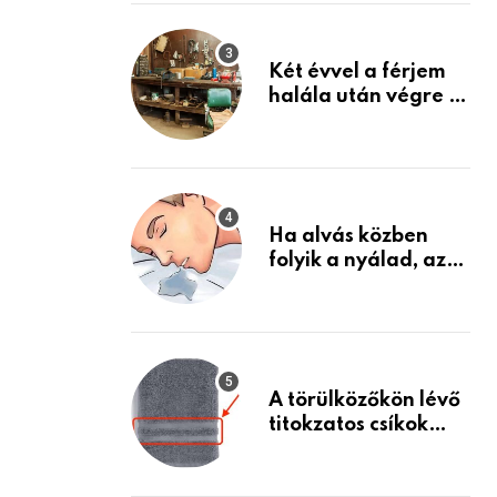
Készülj fel arra, ami
jön
Két évvel a férjem
halála után végre át
mertem nézni a
garázsban lévő
holmiját – amit
találtam,
megváltoztatta az
Ha alvás közben
életemet
folyik a nyálad, az
annak a jele, hogy
az agyad…
A törülközőkön lévő
titokzatos csíkok
valódi célja…