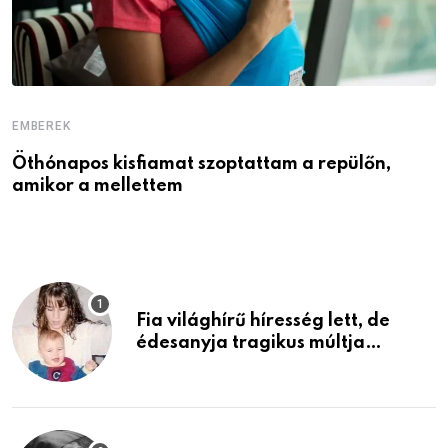
EMBEREK
E
Öthónapos kisfiamat szoptattam a repülőn,
M
amikor a mellettem
l
Fia világhírű híresség lett, de
édesanyja tragikus múltja
rosszabb, mint azt el tudnád
képzelni