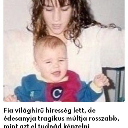
Fia világhírű híresség lett, de
édesanyja tragikus múltja rosszabb,
mint azt el tudnád képzelni