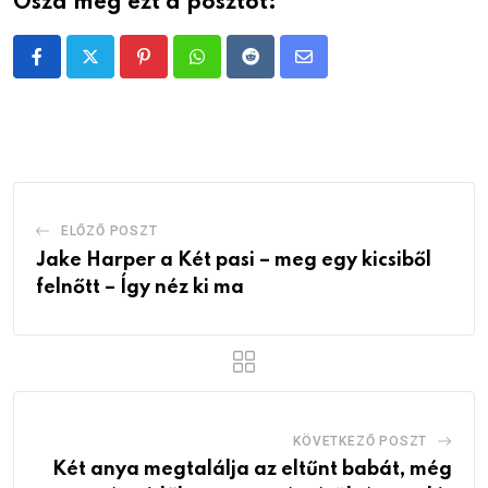
Oszd meg ezt a posztot:
Pinterest
Whatsapp
Reddit
Share
via
Email
ELŐZŐ POSZT
Jake Harper a Két pasi – meg egy kicsiből
felnőtt – Így néz ki ma
KÖVETKEZŐ POSZT
Két anya megtalálja az eltűnt babát, még