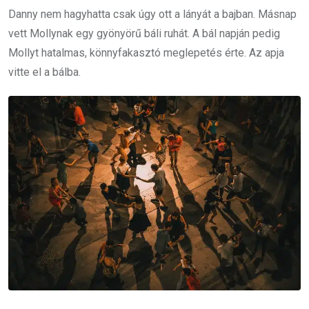
Danny nem hagyhatta csak úgy ott a lányát a bajban. Másnap
vett Mollynak egy gyönyörű báli ruhát. A bál napján pedig
Mollyt hatalmas, könnyfakasztó meglepetés érte. Az apja
vitte el a bálba.