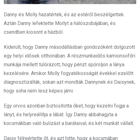
Danny és Molly hazatértek, és az estéről beszélgettek.
Aztán Danny lefektette Mollyt a hálószobájában, és
csendben kiosont a házból.
Kiderült, hogy Danny másodállásban gondozóként dolgozott
egy helyi idősek otthonában. A részmunkaidős kamionsofőri
munkája mellett túlórázott, hogy pénzt spóroljon a lánya
kezelésére. Amikor Molly fogyatékosságát évekkel ezelőtt
diagnosztizálták, sokan azt mondták Dannynek és Daisynek,
hogy soha nem lesz képes járni.
Egy orvos azonban biztosította őket, hogy kezelni fogja a
lányt, és helyreállítja a lábát. Így Danny abbahagyta a
kocsmákban való bulizást a barátaival, és két munkát vállalt.
Daisy félreértette őt, és azt hitte, hogy a kocsmában