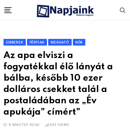
Skip
to
content
EMBEREK
FÉRFIAK
MEGHATÓ
NŐK
Az apa elviszi a
fogyatékkal élő lányát a
bálba, később 10 ezer
dolláros csekket talál a
postaládában az „Év
apukája” címért”
8 MINUTES READ
945
VIEWS