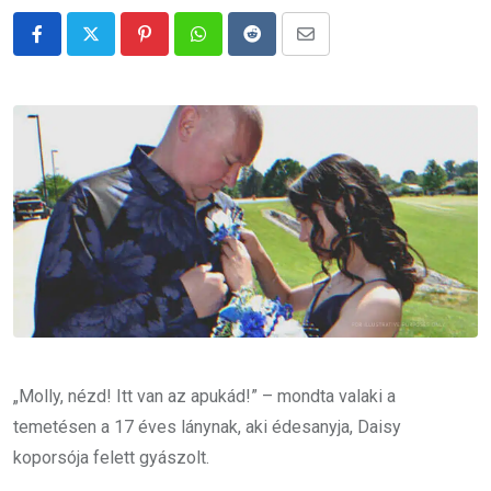
Pinterest
Whatsapp
Reddit
Share
via
Email
„Molly, nézd! Itt van az apukád!” – mondta valaki a
temetésen a 17 éves lánynak, aki édesanyja, Daisy
koporsója felett gyászolt.