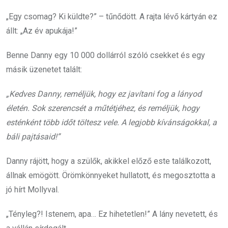
„Egy csomag? Ki küldte?” – tűnődött. A rajta lévő kártyán ez
állt: „Az év apukája!”
Benne Danny egy 10 000 dollárról szóló csekket és egy
másik üzenetet talált:
„Kedves Danny, reméljük, hogy ez javítani fog a lányod
életén. Sok szerencsét a műtétjéhez, és reméljük, hogy
esténként több időt töltesz vele. A legjobb kívánságokkal, a
báli pajtásaid!”
Danny rájött, hogy a szülők, akikkel előző este találkozott,
állnak emögött. Örömkönnyeket hullatott, és megosztotta a
jó hírt Mollyval.
„Tényleg?! Istenem, apa… Ez hihetetlen!” A lány nevetett, és