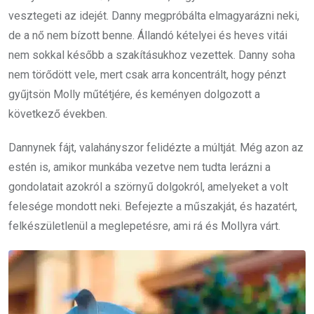
vesztegeti az idejét. Danny megpróbálta elmagyarázni neki,
de a nő nem bízott benne. Állandó kételyei és heves vitái
nem sokkal később a szakításukhoz vezettek. Danny soha
nem törődött vele, mert csak arra koncentrált, hogy pénzt
gyűjtsön Molly műtétjére, és keményen dolgozott a
következő években.
Dannynek fájt, valahányszor felidézte a múltját. Még azon az
estén is, amikor munkába vezetve nem tudta lerázni a
gondolatait azokról a szörnyű dolgokról, amelyeket a volt
felesége mondott neki. Befejezte a műszakját, és hazatért,
felkészületlenül a meglepetésre, ami rá és Mollyra várt.