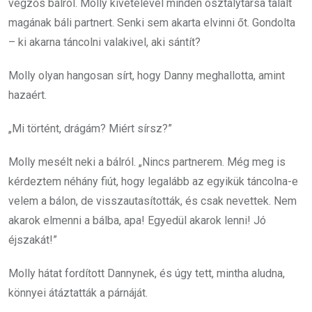
végzős bálról. Molly kivételével minden osztálytársa talált
magának báli partnert. Senki sem akarta elvinni őt. Gondolta
– ki akarna táncolni valakivel, aki sántít?
Molly olyan hangosan sírt, hogy Danny meghallotta, amint
hazaért.
„Mi történt, drágám? Miért sírsz?”
Molly mesélt neki a bálról. „Nincs partnerem. Még meg is
kérdeztem néhány fiút, hogy legalább az egyikük táncolna-e
velem a bálon, de visszautasították, és csak nevettek. Nem
akarok elmenni a bálba, apa! Egyedül akarok lenni! Jó
éjszakát!”
Molly hátat fordított Dannynek, és úgy tett, mintha aludna,
könnyei átáztatták a párnáját.