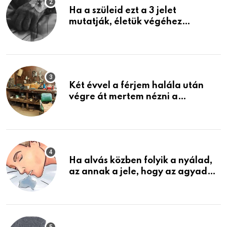
Ha a szüleid ezt a 3 jelet
mutatják, életük végéhez
közeledhetnek. Készülj fel arra,
ami jön
Két évvel a férjem halála után
végre át mertem nézni a
garázsban lévő holmiját – amit
találtam, megváltoztatta az
életemet
Ha alvás közben folyik a nyálad,
az annak a jele, hogy az agyad…