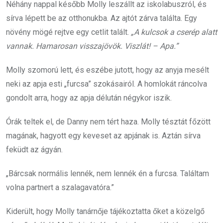
Néhány nappal később Molly leszállt az iskolabuszról, és
sírva lépett be az otthonukba. Az ajtót zárva találta. Egy
növény mögé rejtve egy cetlit talált.
„A kulcsok a cserép alatt
vannak. Hamarosan visszajövök. Viszlát! – Apa.”
Molly szomorú lett, és eszébe jutott, hogy az anyja mesélt
neki az apja esti „furcsa” szokásairól. A homlokát ráncolva
gondolt arra, hogy az apja délután négykor iszik.
Órák teltek el, de Danny nem tért haza. Molly tésztát főzött
magának, hagyott egy keveset az apjának is. Aztán sírva
feküdt az ágyán.
„Bárcsak normális lennék, nem lennék én a furcsa. Találtam
volna partnert a szalagavatóra.”
Kiderült, hogy Molly tanárnője tájékoztatta őket a közelgő