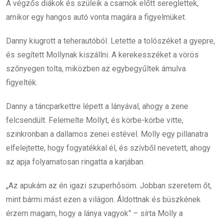
A végzős diákok és szüleik a csarnok előtt sereglettek,
amikor egy hangos autó vonta magára a figyelmüket.
Danny kiugrott a teherautóból. Letette a tolószéket a gyepre,
és segített Mollynak kiszállni. A kerekesszéket a vörös
szőnyegen tolta, miközben az egybegyűltek ámulva
figyelték.
Danny a táncparkettre lépett a lányával, ahogy a zene
felcsendült. Felemelte Mollyt, és körbe-körbe vitte,
szinkronban a dallamos zenei estével. Molly egy pillanatra
elfelejtette, hogy fogyatékkal él, és szívből nevetett, ahogy
az apja folyamatosan ringatta a karjában.
„Az apukám az én igazi szuperhősöm. Jobban szeretem őt,
mint bármi mást ezen a világon. Áldottnak és büszkének
érzem magam, hogy a lánya vagyok” – sírta Molly a