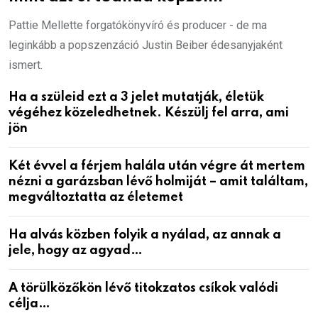
Pattie Mellette forgatókönyvíró és producer - de ma
leginkább a popszenzáció Justin Beiber édesanyjaként
ismert.
Ha a szüleid ezt a 3 jelet mutatják, életük
végéhez közeledhetnek. Készülj fel arra, ami
jön
Két évvel a férjem halála után végre át mertem
nézni a garázsban lévő holmiját – amit találtam,
megváltoztatta az életemet
Ha alvás közben folyik a nyálad, az annak a
jele, hogy az agyad…
A törülközőkön lévő titokzatos csíkok valódi
célja…