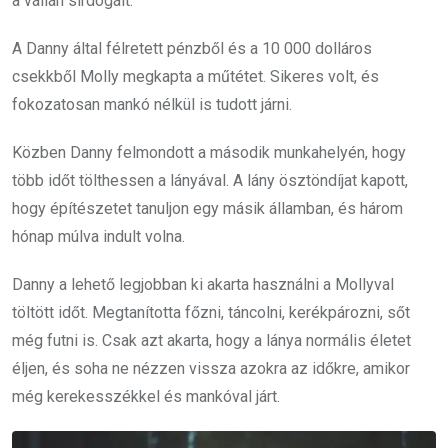
a vállán sírdogált.
A Danny által félretett pénzből és a 10 000 dolláros
csekkből Molly megkapta a műtétet. Sikeres volt, és
fokozatosan mankó nélkül is tudott járni.
Közben Danny felmondott a második munkahelyén, hogy
több időt tölthessen a lányával. A lány ösztöndíjat kapott,
hogy építészetet tanuljon egy másik államban, és három
hónap múlva indult volna.
Danny a lehető legjobban ki akarta használni a Mollyval
töltött időt. Megtanította főzni, táncolni, kerékpározni, sőt
még futni is. Csak azt akarta, hogy a lánya normális életet
éljen, és soha ne nézzen vissza azokra az időkre, amikor
még kerekesszékkel és mankóval járt.