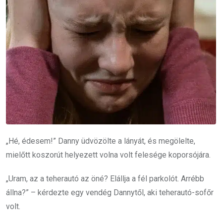
„Hé, édesem!” Danny üdvözölte a lányát, és megölelte,
mielőtt koszorút helyezett volna volt felesége koporsójára.
„Uram, az a teherautó az öné? Elállja a fél parkolót. Arrébb
állna?” – kérdezte egy vendég Dannytől, aki teherautó-sofőr
volt.