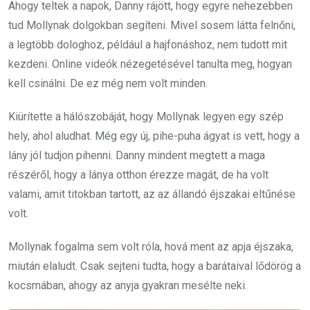
Ahogy teltek a napok, Danny rájött, hogy egyre nehezebben
tud Mollynak dolgokban segíteni. Mivel sosem látta felnőni,
a legtöbb dologhoz, például a hajfonáshoz, nem tudott mit
kezdeni. Online videók nézegetésével tanulta meg, hogyan
kell csinálni. De ez még nem volt minden.
Kiürítette a hálószobáját, hogy Mollynak legyen egy szép
hely, ahol aludhat. Még egy új, pihe-puha ágyat is vett, hogy a
lány jól tudjon pihenni. Danny mindent megtett a maga
részéről, hogy a lánya otthon érezze magát, de ha volt
valami, amit titokban tartott, az az állandó éjszakai eltűnése
volt.
Mollynak fogalma sem volt róla, hová ment az apja éjszaka,
miután elaludt. Csak sejteni tudta, hogy a barátaival lődörög a
kocsmában, ahogy az anyja gyakran mesélte neki.