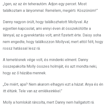
„Igen, az az én teherautóm. Adjon egy percet. Most
találkoztam a lányommal. Remélem, megérti. Köszönöm!”
Danny nagyon örült, hogy találkozhatott Mollyval. Az
egyetlen kapcsolat, ami ennyi éven át összekötötte a
lánnyal, az a gyerektartás volt, amit fizetett érte. Daisy soha
nem engedte, hogy találkozzon Mollyval, mert attól félt, hogy
rossz hatással lesz rá.
A temetésnek vége volt, és mindenki elment. Danny
összepakolta Molly összes holmiját, és azt mondta neki,
hogy az ő házába mennek.
„De miért, apa? Nem akarom elhagyni ezt a házat. Anya és én
itt éltünk. Tele van az emlékeinkkel.”
Molly a homlokát ráncolta, mert Danny nem hallgatott rá.