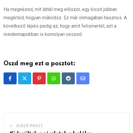
Ha megnézed, mit láttál meg először, egy kicsit jobban
megérted, hogyan működsz. Ez már önmagában hasznos. A
következő lépés pedig az, hogy amit felismertél, azt a
mindennapokban is komolyan veszed.
Oszd meg ezt a posztot:
Pinterest
Whatsapp
Reddit
Share
via
Email
ELŐZŐ POSZT