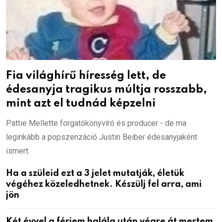
Fia világhírű híresség lett, de
édesanyja tragikus múltja rosszabb,
mint azt el tudnád képzelni
Pattie Mellette forgatókönyvíró és producer - de ma
leginkább a popszenzáció Justin Beiber édesanyjaként
ismert.
Ha a szüleid ezt a 3 jelet mutatják, életük
végéhez közeledhetnek. Készülj fel arra, ami
jön
Két évvel a férjem halála után végre át mertem