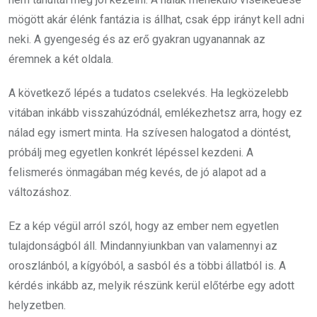
mögött akár élénk fantázia is állhat, csak épp irányt kell adni
neki. A gyengeség és az erő gyakran ugyanannak az
éremnek a két oldala.
A következő lépés a tudatos cselekvés. Ha legközelebb
vitában inkább visszahúzódnál, emlékezhetsz arra, hogy ez
nálad egy ismert minta. Ha szívesen halogatod a döntést,
próbálj meg egyetlen konkrét lépéssel kezdeni. A
felismerés önmagában még kevés, de jó alapot ad a
változáshoz.
Ez a kép végül arról szól, hogy az ember nem egyetlen
tulajdonságból áll. Mindannyiunkban van valamennyi az
oroszlánból, a kígyóból, a sasból és a többi állatból is. A
kérdés inkább az, melyik részünk kerül előtérbe egy adott
helyzetben.