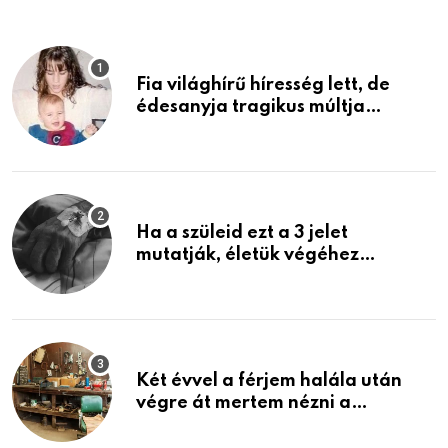
Fia világhírű híresség lett, de
édesanyja tragikus múltja
rosszabb, mint azt el tudnád
képzelni
Ha a szüleid ezt a 3 jelet
mutatják, életük végéhez
közeledhetnek. Készülj fel arra,
ami jön
Két évvel a férjem halála után
végre át mertem nézni a
garázsban lévő holmiját – amit
találtam, megváltoztatta az