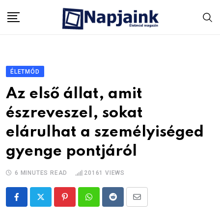
Skip
to
content
ÉLETMÓD
Az első állat, amit
észreveszel, sokat
elárulhat a személyiséged
gyenge pontjáról
6 MINUTES READ
20161
VIEWS
Pinterest
Whatsapp
Reddit
Share
via