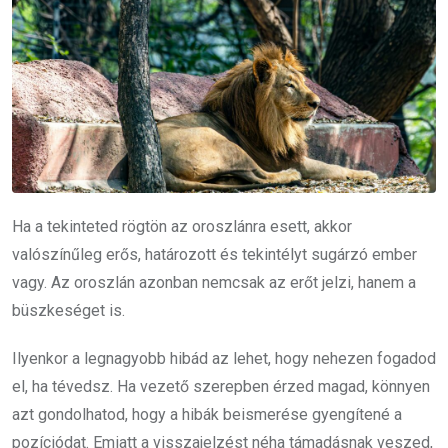
Ha a tekinteted rögtön az oroszlánra esett, akkor
valószínűleg erős, határozott és tekintélyt sugárzó ember
vagy. Az oroszlán azonban nemcsak az erőt jelzi, hanem a
büszkeséget is.
Ilyenkor a legnagyobb hibád az lehet, hogy nehezen fogadod
el, ha tévedsz. Ha vezető szerepben érzed magad, könnyen
azt gondolhatod, hogy a hibák beismerése gyengítené a
pozíciódat. Emiatt a visszajelzést néha támadásnak veszed,