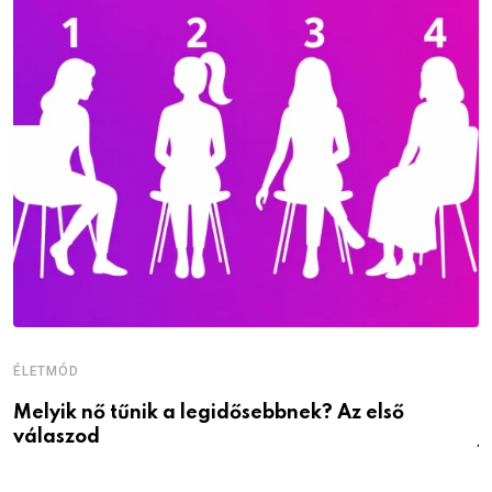
ÉLETMÓD
É
Melyik nő tűnik a legidősebbnek? Az első
D
válaszod
j