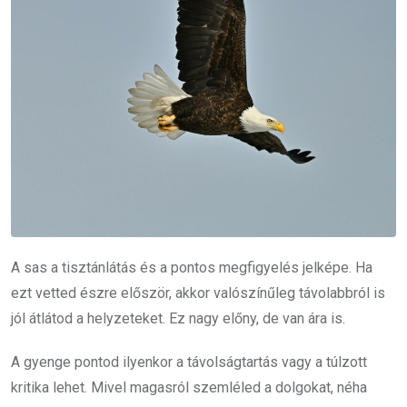
A sas a tisztánlátás és a pontos megfigyelés jelképe. Ha
ezt vetted észre először, akkor valószínűleg távolabbról is
jól átlátod a helyzeteket. Ez nagy előny, de van ára is.
A gyenge pontod ilyenkor a távolságtartás vagy a túlzott
kritika lehet. Mivel magasról szemléled a dolgokat, néha