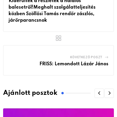
Kiderültek a részletek a halálos
balesetről!Meghalt szolgálatteljesítés
közben Szöllősi Tamás rendőr zászlós,
járőrparancsnok
KÖVETKEZŐ POSZT
FRISS: Lemondott Lázár János
Ajánlott posztok