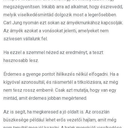
megszégyenítsen. Inkább arra ad alkalmat, hogy észrevedd,
melyik viselkedésmintád dolgozik most a legerősebben.
Carl Jung nyomán ezt sokan az árnyékmunkához kapcsolják.
Az árnyék azokat a vonásokat jelenti, amelyeket nem
szívesen vállalunk fel.
Ha ezzel a szemmel nézed az eredményt, a teszt
hasznosabb lesz.
Érdemes a gyenge pontot ítélkezés nélkül elfogadni. Ha a
kígyóval azonosultál, és ráismertél a titkolózásra, az még
nem tesz rossz emberré. Csak azt mutatja, hogy van egy
mintád, amit érdemes jobban megértened.
Az is segít, ha megkeresed a jó oldalt is. Az oroszlán
büszkesége például lehet erős vezetői hajlam, amit még
nem tanultál meg jól kezelni. A halak menekülő viselkedése