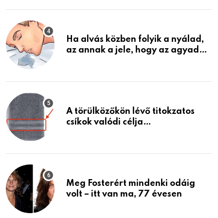
életemet
Ha alvás közben folyik a nyálad,
az annak a jele, hogy az agyad…
A törülközőkön lévő titokzatos
csíkok valódi célja…
Meg Fosterért mindenki odáig
volt – itt van ma, 77 évesen