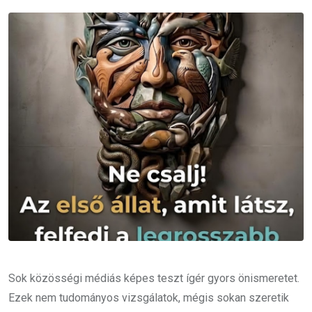
Email
Sok közösségi médiás képes teszt ígér gyors önismeretet.
Ezek nem tudományos vizsgálatok, mégis sokan szeretik