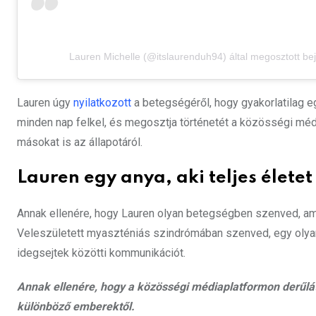
Lauren Michelle (@itslaurenduh94) által megosztott be
Lauren úgy
nyilatkozott
a betegségéről, hogy gyakorlatilag eg
minden nap felkel, és megosztja történetét a közösségi médi
másokat is az állapotáról.
Lauren egy anya, aki teljes életet 
Annak ellenére, hogy Lauren olyan betegségben szenved, ame
Veleszületett myaszténiás szindrómában szenved, egy olyan
idegsejtek közötti kommunikációt.
Annak ellenére, hogy a közösségi médiaplatformon derűlá
különböző emberektől.