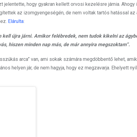
t jelentette, hogy gyakran kellett orvosi kezelésre járnia. Ahogy
gítettek az izomgyengeségén, de nem voltak tartós hatással az á
hez.
Elárulta
:
ll újra járni. Amikor felébredek, nem tudok kikelni az ágybó
Szívás, hiszen minden nap más, de már annyira megszoktam”.
„hosszúkás arca” van, ami sokak számára megdöbbentő lehet, amik
nos helyen jár, de nem hagyja, hogy ez megzavarja. Ehelyett nyí