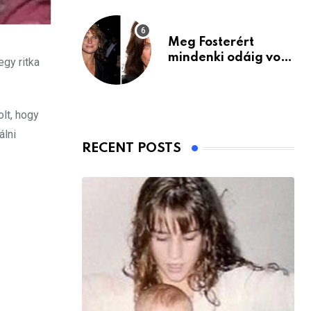
Meg Fosterért
mindenki odáig volt
egy ritka
– itt van ma, 77
évesen
lt, hogy
álni
RECENT POSTS