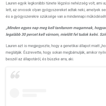
Lauren egyik legkorábbi tünete légzési nehézség volt, ami az
lett, az orvosok olyan gyógyszereket adtak neki, amelyek se
és a gyógyszerekre szüksége van a mindennapi működésé
„Minden egyes nap meg kell tanítanom magamnak, hogyan ke
legalább 30 percet kell várnom, mielőtt fel tudok kelni. 
Lauren azt is megjegyezte, hogy a genetikai állapot miatt 
meglátják. Észrevette, hogy sokan megbámulják, amikor nyilvá
beszél az állapotáról, és büszke arra, aki.