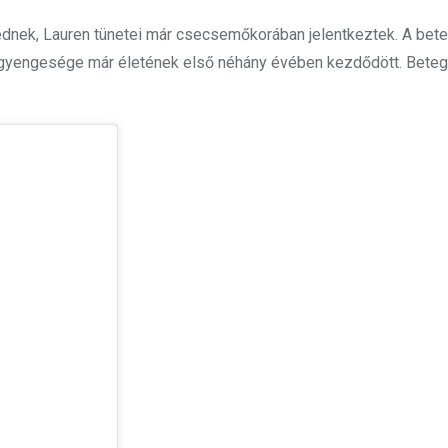
nek, Lauren tünetei már csecsemőkorában jelentkeztek. A bet
zomgyengesége már életének első néhány évében kezdődött. Bete