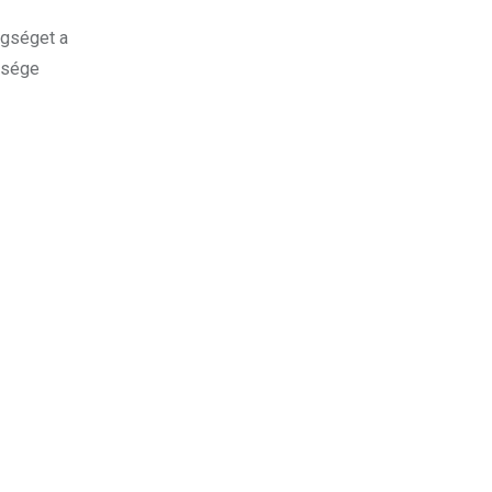
egséget a
gsége