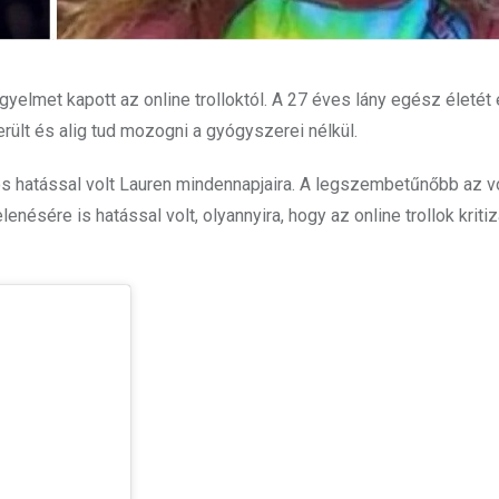
elmet kapott az online trolloktól. A 27 éves lány egész életét 
ült és alig tud mozogni a gyógyszerei nélkül.
 hatással volt Lauren mindennapjaira. A legszembetűnőbb az vo
nésére is hatással volt, olyannyira, hogy az online trollok kritiz