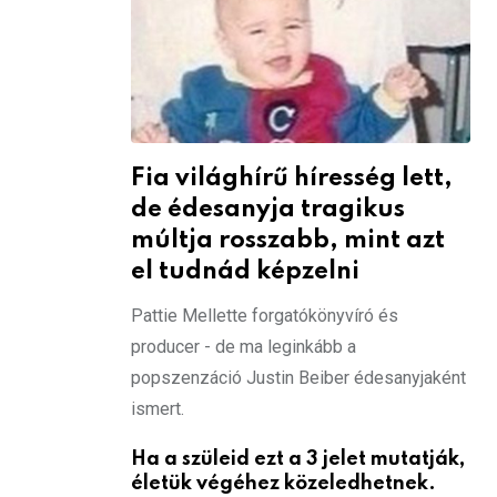
Fia világhírű híresség lett,
de édesanyja tragikus
múltja rosszabb, mint azt
el tudnád képzelni
Pattie Mellette forgatókönyvíró és
producer - de ma leginkább a
popszenzáció Justin Beiber édesanyjaként
ismert.
Ha a szüleid ezt a 3 jelet mutatják,
életük végéhez közeledhetnek.