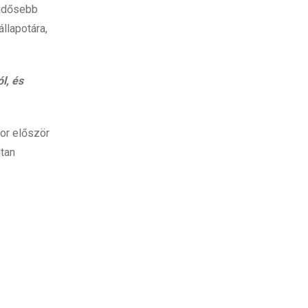
 idősebb
llapotára,
l, és
or először
ltan