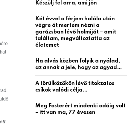
Készülj fel arra, ami jön
Két évvel a férjem halála után
végre át mertem nézni a
garázsban lévő holmiját – amit
találtam, megváltoztatta az
nére
életemet
hat
Ha alvás közben folyik a nyálad,
az annak a jele, hogy az agyad…
A törülközőkön lévő titokzatos
csíkok valódi célja…
rad.
üldő
Meg Fosterért mindenki odáig volt
– itt van ma, 77 évesen
ett