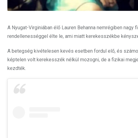
A Nyugat-Virginiában élő Lauren Behanna nemrégiben nagy figy
rendellenességgel élte le, ami miatt kerekesszékbe kényszer
A betegség kivételesen kevés esetben fordul elő, és számos
képtelen volt kerekesszék nélkül mozogni, de a fizikai megjele
kezdték.