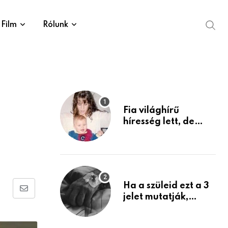
Film
Rólunk
Fia világhírű
híresség lett, de
édesanyja tragikus
múltja rosszabb,
mint azt el tudnád
képzelni
Ha a szüleid ezt a 3
Share
jelet mutatják,
életük végéhez
via
közeledhetnek.
Email