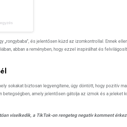
jegyzés
y „rongybaba”, és jelentősen küzd az izomkontrollal. Ennek elle
ában, abban a reményben, hogy ezzel inspirálhat és felvilágosít
él
ly sokakat biztosan legyengítene, úgy döntött, hogy pozitív ma
 betegségben, amely jelentősen gátolja az izmok és a jeleket k
tóan viselkedik, a TikTok-on rengeteg negatív komment érkez