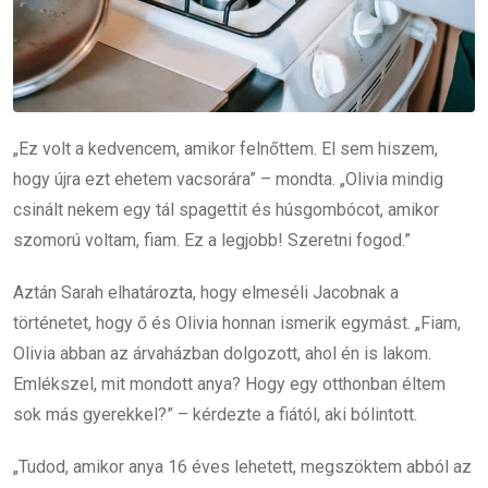
„Ez volt a kedvencem, amikor felnőttem. El sem hiszem,
hogy újra ezt ehetem vacsorára” – mondta. „Olivia mindig
csinált nekem egy tál spagettit és húsgombócot, amikor
szomorú voltam, fiam. Ez a legjobb! Szeretni fogod.”
Aztán Sarah elhatározta, hogy elmeséli Jacobnak a
történetet, hogy ő és Olivia honnan ismerik egymást. „Fiam,
Olivia abban az árvaházban dolgozott, ahol én is lakom.
Emlékszel, mit mondott anya? Hogy egy otthonban éltem
sok más gyerekkel?” – kérdezte a fiától, aki bólintott.
„Tudod, amikor anya 16 éves lehetett, megszöktem abból az