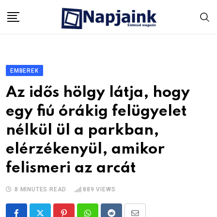
Skip
to
content
EMBEREK
Az idős hölgy látja, hogy
egy fiú órákig felügyelet
nélkül ül a parkban,
elérzékenyül, amikor
felismeri az arcát
8 MINUTES READ
889
VIEWS