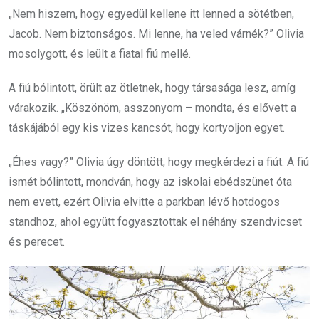
„Nem hiszem, hogy egyedül kellene itt lenned a sötétben,
Jacob. Nem biztonságos. Mi lenne, ha veled várnék?” Olivia
mosolygott, és leült a fiatal fiú mellé.
A fiú bólintott, örült az ötletnek, hogy társasága lesz, amíg
várakozik. „Köszönöm, asszonyom – mondta, és elővett a
táskájából egy kis vizes kancsót, hogy kortyoljon egyet.
„Éhes vagy?” Olivia úgy döntött, hogy megkérdezi a fiút. A fiú
ismét bólintott, mondván, hogy az iskolai ebédszünet óta
nem evett, ezért Olivia elvitte a parkban lévő hotdogos
standhoz, ahol együtt fogyasztottak el néhány szendvicset
és perecet.