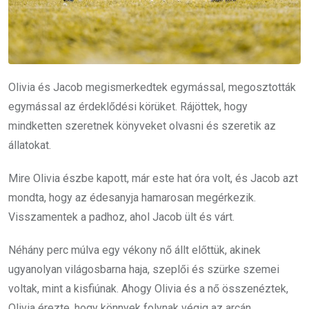
Olivia és Jacob megismerkedtek egymással, megosztották
egymással az érdeklődési körüket. Rájöttek, hogy
mindketten szeretnek könyveket olvasni és szeretik az
állatokat.
Mire Olivia észbe kapott, már este hat óra volt, és Jacob azt
mondta, hogy az édesanyja hamarosan megérkezik.
Visszamentek a padhoz, ahol Jacob ült és várt.
Néhány perc múlva egy vékony nő állt előttük, akinek
ugyanolyan világosbarna haja, szeplői és szürke szemei
voltak, mint a kisfiúnak. Ahogy Olivia és a nő összenéztek,
Olivia érezte, hogy könnyek folynak végig az arcán.