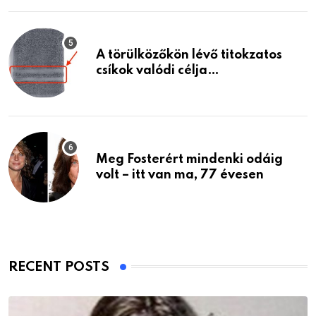
A törülközőkön lévő titokzatos
csíkok valódi célja…
Meg Fosterért mindenki odáig
volt – itt van ma, 77 évesen
RECENT POSTS