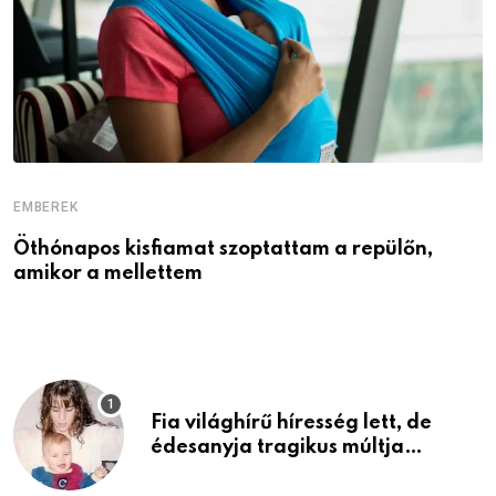
EMBEREK
E
Öthónapos kisfiamat szoptattam a repülőn,
M
amikor a mellettem
l
Fia világhírű híresség lett, de
édesanyja tragikus múltja
rosszabb, mint azt el tudnád
képzelni