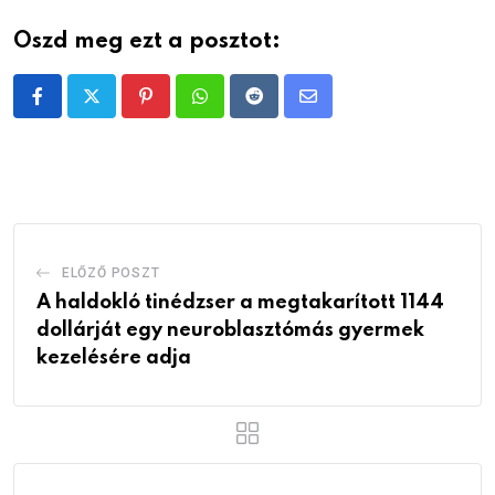
Oszd meg ezt a posztot:
Pinterest
Whatsapp
Reddit
Share
via
Email
ELŐZŐ POSZT
A haldokló tinédzser a megtakarított 1144
dollárját egy neuroblasztómás gyermek
kezelésére adja