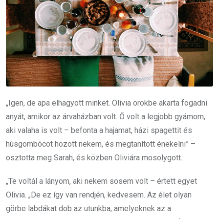
„Igen, de apa elhagyott minket. Olivia örökbe akarta fogadni
anyát, amikor az árvaházban volt. Ő volt a legjobb gyámom,
aki valaha is volt – befonta a hajamat, házi spagettit és
húsgombócot hozott nekem, és megtanított énekelni” –
osztotta meg Sarah, és közben Oliviára mosolygott.
„Te voltál a lányom, aki nekem sosem volt – értett egyet
Olivia. „De ez így van rendjén, kedvesem. Az élet olyan
görbe labdákat dob az utunkba, amelyeknek az a