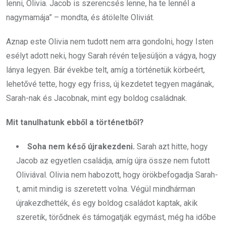
lenni, Olivia. Jacob is szerencsés lenne, ha te lennél a
nagymamája” – mondta, és átölelte Oliviát.
Aznap este Olivia nem tudott nem arra gondolni, hogy Isten
esélyt adott neki, hogy Sarah révén teljesüljön a vágya, hogy
lánya legyen. Bár évekbe telt, amíg a történetük körbeért,
lehetővé tette, hogy egy friss, új kezdetet tegyen magának,
Sarah-nak és Jacobnak, mint egy boldog családnak.
Mit tanulhatunk ebből a történetből?
Soha nem késő újrakezdeni.
Sarah azt hitte, hogy
Jacob az egyetlen családja, amíg újra össze nem futott
Oliviával. Olivia nem habozott, hogy örökbefogadja Sarah-
t, amit mindig is szeretett volna. Végül mindhárman
újrakezdhették, és egy boldog családot kaptak, akik
szeretik, törődnek és támogatják egymást, még ha időbe