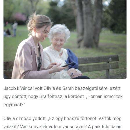
Jacob kíváncsi volt Olivia és Sarah beszélgetésére, ezért
úgy döntött, hogy újra felteszi a kérdést. „Honnan ismeritek
egymást?”
Olivia elmosolyodott. „Ez egy hosszú történet. Vártok még
valakit? Van kedvetek velem vacsorázni? A park túloldalán