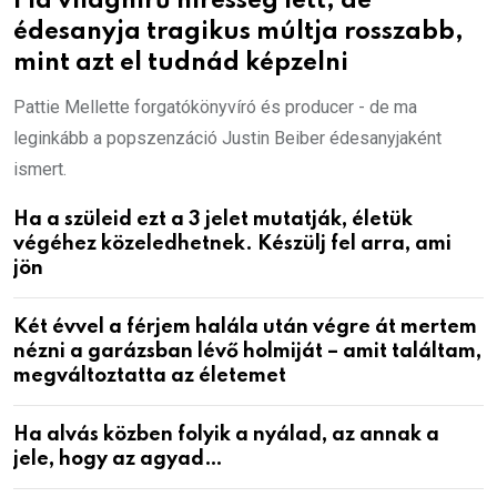
Fia világhírű híresség lett, de
édesanyja tragikus múltja rosszabb,
mint azt el tudnád képzelni
Pattie Mellette forgatókönyvíró és producer - de ma
leginkább a popszenzáció Justin Beiber édesanyjaként
ismert.
Ha a szüleid ezt a 3 jelet mutatják, életük
végéhez közeledhetnek. Készülj fel arra, ami
jön
Két évvel a férjem halála után végre át mertem
nézni a garázsban lévő holmiját – amit találtam,
megváltoztatta az életemet
Ha alvás közben folyik a nyálad, az annak a
jele, hogy az agyad…