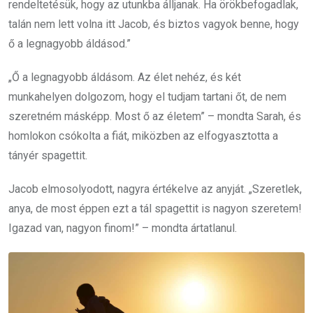
rendeltetésük, hogy az utunkba álljanak. Ha örökbefogadlak,
talán nem lett volna itt Jacob, és biztos vagyok benne, hogy
ő a legnagyobb áldásod.”
„Ő a legnagyobb áldásom. Az élet nehéz, és két
munkahelyen dolgozom, hogy el tudjam tartani őt, de nem
szeretném másképp. Most ő az életem” – mondta Sarah, és
homlokon csókolta a fiát, miközben az elfogyasztotta a
tányér spagettit.
Jacob elmosolyodott, nagyra értékelve az anyját. „Szeretlek,
anya, de most éppen ezt a tál spagettit is nagyon szeretem!
Igazad van, nagyon finom!” – mondta ártatlanul.