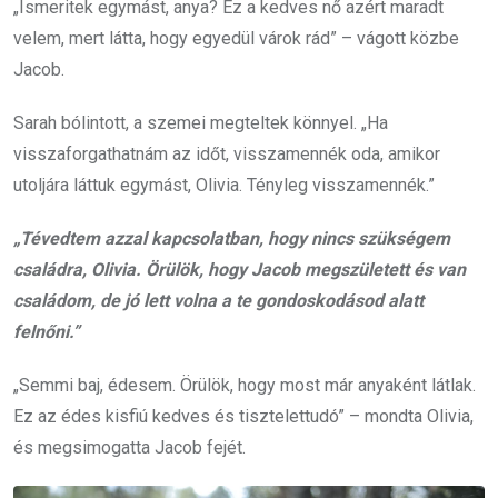
„Ismeritek egymást, anya? Ez a kedves nő azért maradt
velem, mert látta, hogy egyedül várok rád” – vágott közbe
Jacob.
Sarah bólintott, a szemei megteltek könnyel. „Ha
visszaforgathatnám az időt, visszamennék oda, amikor
utoljára láttuk egymást, Olivia. Tényleg visszamennék.”
„Tévedtem azzal kapcsolatban, hogy nincs szükségem
családra, Olivia. Örülök, hogy Jacob megszületett és van
családom, de jó lett volna a te gondoskodásod alatt
felnőni.”
„Semmi baj, édesem. Örülök, hogy most már anyaként látlak.
Ez az édes kisfiú kedves és tisztelettudó” – mondta Olivia,
és megsimogatta Jacob fejét.