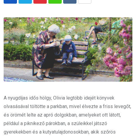
Pinterest
Whatsapp
Reddit
Share
via
Email
A nyugdíjas idős hölgy, Olivia legtöbb idejét könyvek
olvasásával töltötte a parkban, mivel élvezte a friss levegőt,
és örömét lelte az apró dolgokban, amelyeket ott látott,
például a piknikező párokban, a szüleikkel játszó
gyerekekben és a kutyatulajdonosokban, akik szőrös