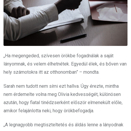
„Ha megengeded, szívesen örökbe fogadnálak a saját
lányomnak, és velem élhetnétek. Egyedül élek, és bőven van
hely számotokra itt az otthonomban” – mondta.
Sarah nem tudott nem sírni ezt hallva. Úgy érezte, mintha
nem érdemelte volna meg Olivia kedvességét, különösen
azután, hogy fiatal tinédzserként először elmenekült előle,
amikor felajánlotta neki, hogy örökbefogadja.
„A legnagyobb megtiszteltetés és áldás lenne a lányodnak