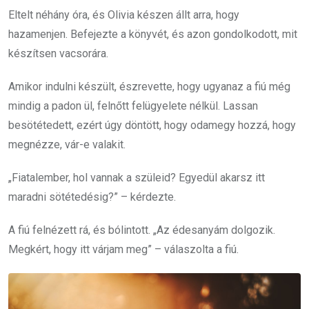
Eltelt néhány óra, és Olivia készen állt arra, hogy
hazamenjen. Befejezte a könyvét, és azon gondolkodott, mit
készítsen vacsorára.
Amikor indulni készült, észrevette, hogy ugyanaz a fiú még
mindig a padon ül, felnőtt felügyelete nélkül. Lassan
besötétedett, ezért úgy döntött, hogy odamegy hozzá, hogy
megnézze, vár-e valakit.
„Fiatalember, hol vannak a szüleid? Egyedül akarsz itt
maradni sötétedésig?” – kérdezte.
A fiú felnézett rá, és bólintott. „Az édesanyám dolgozik.
Megkért, hogy itt várjam meg” – válaszolta a fiú.