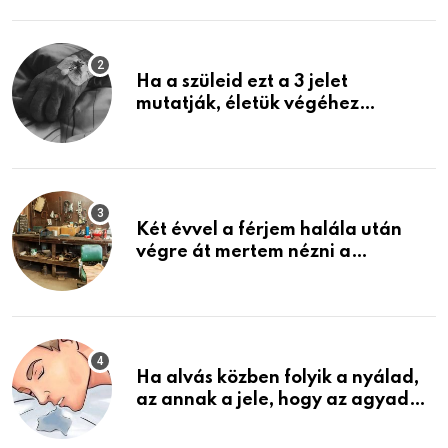
Ha a szüleid ezt a 3 jelet
mutatják, életük végéhez
közeledhetnek. Készülj fel arra,
ami jön
Két évvel a férjem halála után
végre át mertem nézni a
garázsban lévő holmiját – amit
találtam, megváltoztatta az
életemet
Ha alvás közben folyik a nyálad,
az annak a jele, hogy az agyad…