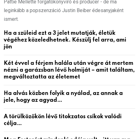
Pattie Mellette forgatókönyvíró és producer - de ma
leginkább a popszenzáció Justin Beiber édesanyjaként
ismert.
Ha a szüleid ezt a 3 jelet mutatják, életük
végéhez közeledhetnek. Készülj fel arra, ami
jön
Két évvel a férjem halála után végre át mertem
nézni a garázsban lévő holmiját – amit találtam,
megváltoztatta az életemet
Ha alvás közben folyik a nyálad, az annak a
jele, hogy az agyad…
A törülközőkön lévő titokzatos csíkok valódi
célja…