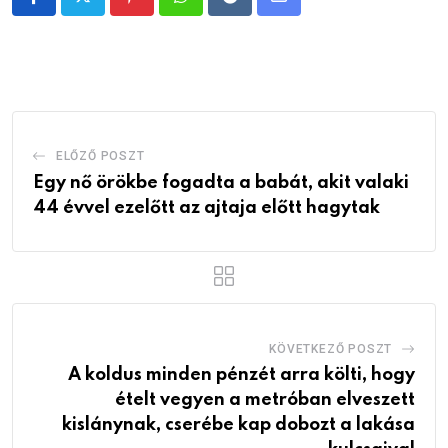
Pinterest
Whatsapp
Reddit
Share
via
Email
ELŐZŐ POSZT
Egy nő örökbe fogadta a babát, akit valaki
44 évvel ezelőtt az ajtaja előtt hagytak
KÖVETKEZŐ POSZT
A koldus minden pénzét arra költi, hogy
ételt vegyen a metróban elveszett
kislánynak, cserébe kap dobozt a lakása