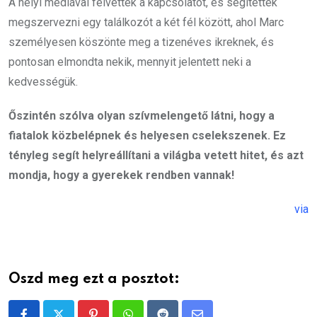
A helyi médiával felvették a kapcsolatot, és segítettek
megszervezni egy találkozót a két fél között, ahol Marc
személyesen köszönte meg a tizenéves ikreknek, és
pontosan elmondta nekik, mennyit jelentett neki a
kedvességük.
Őszintén szólva olyan szívmelengető látni, hogy a
fiatalok közbelépnek és helyesen cselekszenek. Ez
tényleg segít helyreállítani a világba vetett hitet, és azt
mondja, hogy a gyerekek rendben vannak!
via
Oszd meg ezt a posztot: