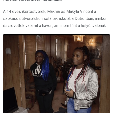
A 14 éves ikertestvérek, Makhia és Makyla Vincent a
szokásos útvonalukon sétáltak iskolába Detroitban, amikor
észrevettek valamit a havon, ami nem tűnt a helyénvalónak.