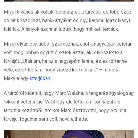
Mivel kíváncsiak voltak, belenéztek a tárcába, és több száz
dollár készpénzt, bankkártyákat és egy katonai igazolványt
találtak. A lányok azonnal tudták, hogy mit kell tenniük.
Mivel olyan családból származnak, ahol a nagyapjuk veterán
volt, még jobban együtt éreztek azzal, aki elvesztette a
tárcáját. „Utálnám, ha az a nagyapám lenne, és ez történne
vele, ezért tudtam, hogy vissza kell adnunk” – mondta
Makyla egy
interjúban
.
A tárcáról kiderült, hogy Marc Walshé, a tengerészgyalogság
rokkant veteránjáé. Valahogy elejtette, amikor hazafelé
tartott a közértből. Amikor Marc észrevette, hogy eltűnt a
tárcája, fogalma sem volt, hová ejthette.