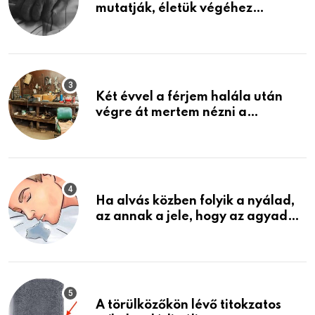
mutatják, életük végéhez
közeledhetnek. Készülj fel arra,
ami jön
Két évvel a férjem halála után
végre át mertem nézni a
garázsban lévő holmiját – amit
találtam, megváltoztatta az
életemet
Ha alvás közben folyik a nyálad,
az annak a jele, hogy az agyad…
A törülközőkön lévő titokzatos