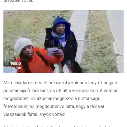
távoztak volna.
Marc lakótársa mesélt neki arról a különös tényről, hogy a
pénztárcája felbukkant, és ott ült a verandájukon. A veterán
megdöbbent, és azonnal megnézte a biztonsági
felvételeket, és megdöbbenve látta, hogy a tárcáját
visszaadók fiatal lányok voltak!