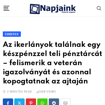
Skip
to
content
EMBEREK
Az ikerlányok találnak egy
készpénzzel teli pénztárcát
– felismerik a veterán
igazolványát és azonnal
kopogtatnak az ajtaján
2 MINUTES READ
488
VIEWS