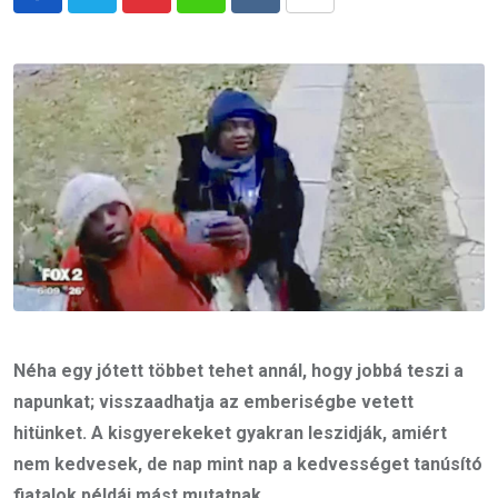
Pinterest
Whatsapp
Reddit
Share
via
Email
Néha egy jótett többet tehet annál, hogy jobbá teszi a
napunkat; visszaadhatja az emberiségbe vetett
hitünket. A kisgyerekeket gyakran leszidják, amiért
nem kedvesek, de nap mint nap a kedvességet tanúsító
fiatalok példái mást mutatnak…