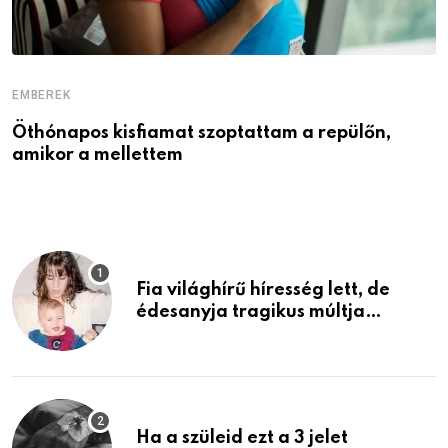
EMBEREK
E
Öthónapos kisfiamat szoptattam a repülőn,
M
amikor a mellettem
l
Fia világhírű híresség lett, de
édesanyja tragikus múltja
rosszabb, mint azt el tudnád
képzelni
Ha a szüleid ezt a 3 jelet