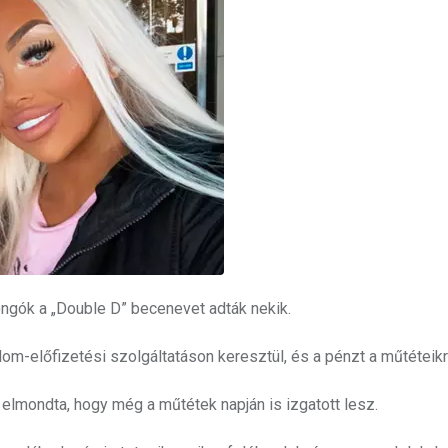
jongók a „Double D” becenevet adták nekik.
m-előfizetési szolgáltatáson keresztül, és a pénzt a műtéteikre
lmondta, hogy még a műtétek napján is izgatott lesz.