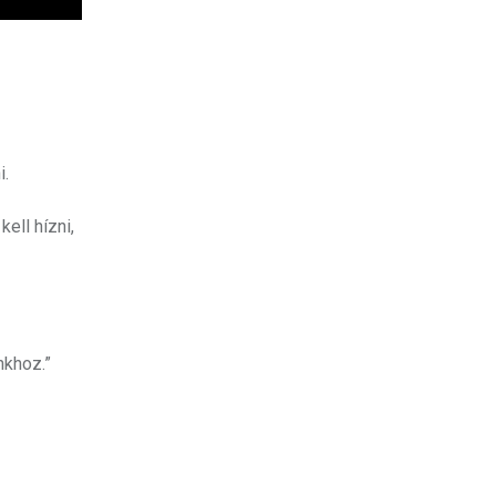
i.
ell hízni,
nkhoz.”