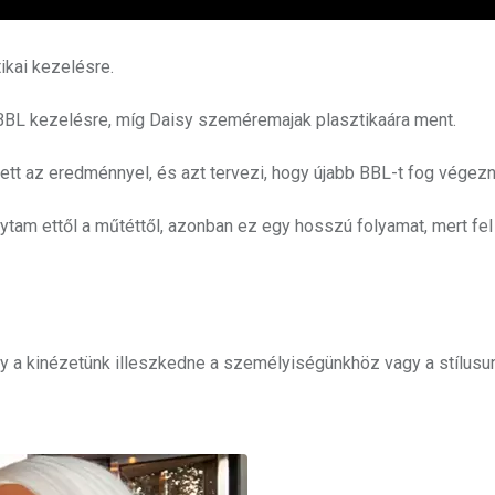
ikai kezelésre.
 BBL kezelésre, míg Daisy szeméremajak plasztikaára ment.
tt az eredménnyel, és azt tervezi, hogy újabb BBL-t fog végezn
am ettől a műtéttől, azonban ez egy hosszú folyamat, mert fel k
y a kinézetünk illeszkedne a személyiségünkhöz vagy a stílusu