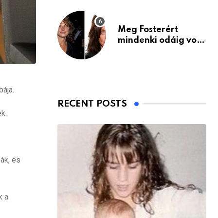
Meg Fosterért
mindenki odáig volt
– itt van ma, 77
évesen
bája.
RECENT POSTS
k.
ák, és
k a