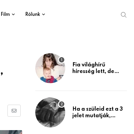
Film
Rólunk
Fia világhírű
,
híresség lett, de
édesanyja tragikus
múltja rosszabb,
mint azt el tudnád
képzelni
Ha a szüleid ezt a 3
Share
jelet mutatják,
életük végéhez
via
közeledhetnek.
Email