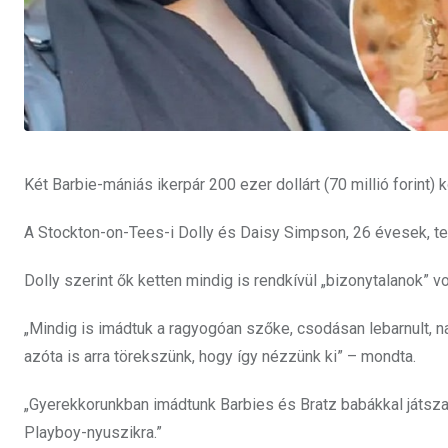
Két Barbie-mániás ikerpár 200 ezer dollárt (70 millió forint) 
A Stockton-on-Tees-i Dolly és Daisy Simpson, 26 évesek, te
Dolly szerint ők ketten mindig is rendkívül „bizonytalanok” v
„Mindig is imádtuk a ragyogóan szőke, csodásan lebarnult, na
azóta is arra törekszünk, hogy így nézzünk ki” – mondta.
„Gyerekkorunkban imádtunk Barbies és Bratz babákkal játsza
Playboy-nyuszikra.”