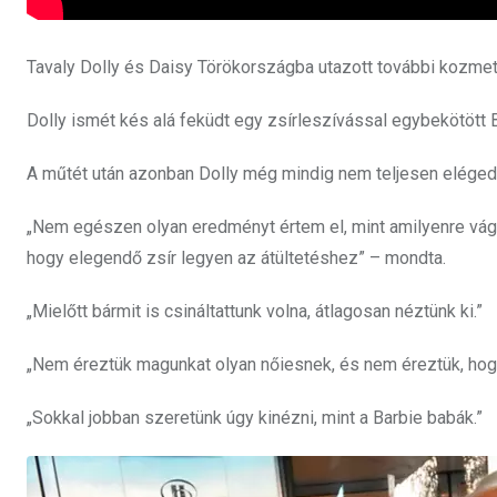
Tavaly Dolly és Daisy Törökországba utazott további kozmet
Dolly ismét kés alá feküdt egy zsírleszívással egybekötött
A műtét után azonban Dolly még mindig nem teljesen elégede
„Nem egészen olyan eredményt értem el, mint amilyenre vágyt
hogy elegendő zsír legyen az átültetéshez” – mondta.
„Mielőtt bármit is csináltattunk volna, átlagosan néztünk ki.”
„Nem éreztük magunkat olyan nőiesnek, és nem éreztük, hog
„Sokkal jobban szeretünk úgy kinézni, mint a Barbie babák.”