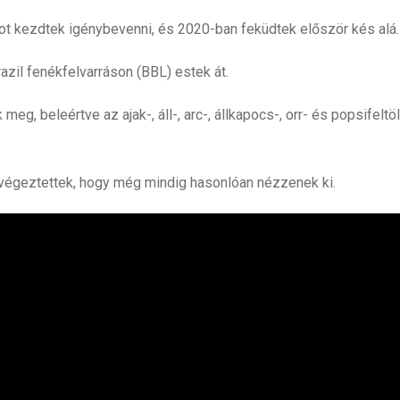
agot kezdtek igénybevenni, és 2020-ban feküdtek először kés alá.
azil fenékfelvarráson (BBL) estek át.
g, beleértve az ajak-, áll-, arc-, állkapocs-, orr- és popsifeltöl
 végeztettek, hogy még mindig hasonlóan nézzenek ki.