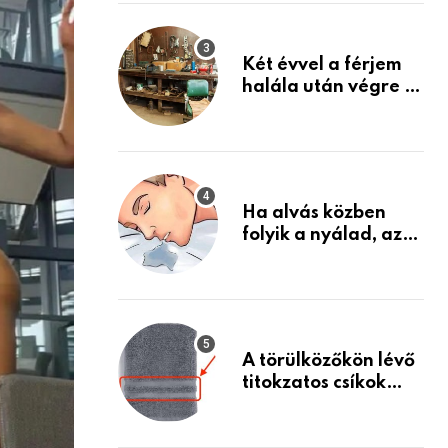
Készülj fel arra, ami
jön
Két évvel a férjem
halála után végre át
mertem nézni a
garázsban lévő
holmiját – amit
találtam,
megváltoztatta az
Ha alvás közben
életemet
folyik a nyálad, az
annak a jele, hogy
az agyad…
A törülközőkön lévő
titokzatos csíkok
valódi célja…