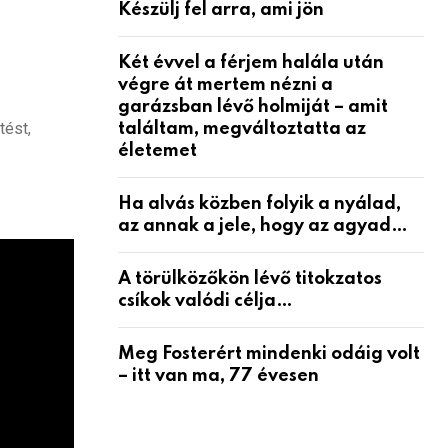
Készülj fel arra, ami jön
Két évvel a férjem halála után
végre át mertem nézni a
garázsban lévő holmiját – amit
tést,
találtam, megváltoztatta az
életemet
Ha alvás közben folyik a nyálad,
az annak a jele, hogy az agyad…
A törülközőkön lévő titokzatos
csíkok valódi célja…
Meg Fosterért mindenki odáig volt
– itt van ma, 77 évesen