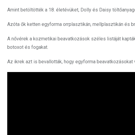
Amint betöltötték a 18. életévüket, Dolly és Daisy töltőany
Azóta ők ketten egyforma orrplasztikán, mellplasztikán és br
A nővérek a kozmetikai beavatkozások széles listáját kapták me
botoxot és fogakat.
Az ikrek azt is bevallották, hogy egyforma beavatkozásokat