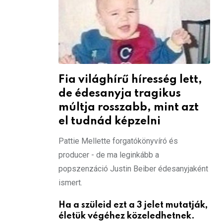
Fia világhírű híresség lett,
de édesanyja tragikus
múltja rosszabb, mint azt
el tudnád képzelni
Pattie Mellette forgatókönyvíró és
producer - de ma leginkább a
popszenzáció Justin Beiber édesanyjaként
ismert.
Ha a szüleid ezt a 3 jelet mutatják,
életük végéhez közeledhetnek.