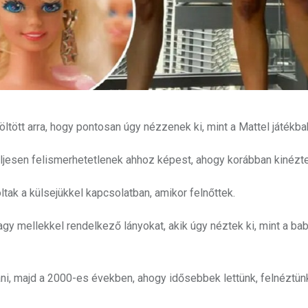
költött arra, hogy pontosan úgy nézzenek ki, mint a Mattel játékba
ljesen felismerhetetlenek ahhoz képest, ahogy korábban kinézte
oltak a külsejükkel kapcsolatban, amikor felnőttek.
gy mellekkel rendelkező lányokat, akik úgy néztek ki, mint a bab
ni, majd a 2000-es években, ahogy idősebbek lettünk, felnéztün