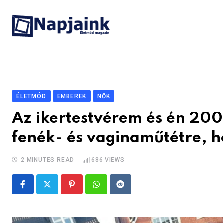
Skip
to
content
ÉLETMÓD
EMBEREK
NŐK
Az ikertestvérem és én 200 
fenék- és vaginaműtétre, h
2 MINUTES READ
686
VIEWS
Pinterest
Whatsapp
Reddit