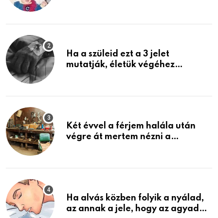
rosszabb, mint azt el tudnád
képzelni
Ha a szüleid ezt a 3 jelet
mutatják, életük végéhez
közeledhetnek. Készülj fel arra,
ami jön
Két évvel a férjem halála után
végre át mertem nézni a
garázsban lévő holmiját – amit
találtam, megváltoztatta az
életemet
Ha alvás közben folyik a nyálad,
az annak a jele, hogy az agyad…