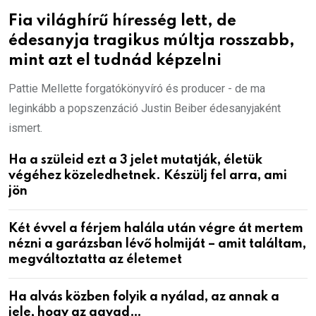
Fia világhírű híresség lett, de
édesanyja tragikus múltja rosszabb,
mint azt el tudnád képzelni
Pattie Mellette forgatókönyvíró és producer - de ma
leginkább a popszenzáció Justin Beiber édesanyjaként
ismert.
Ha a szüleid ezt a 3 jelet mutatják, életük
végéhez közeledhetnek. Készülj fel arra, ami
jön
Két évvel a férjem halála után végre át mertem
nézni a garázsban lévő holmiját – amit találtam,
megváltoztatta az életemet
Ha alvás közben folyik a nyálad, az annak a
jele, hogy az agyad…