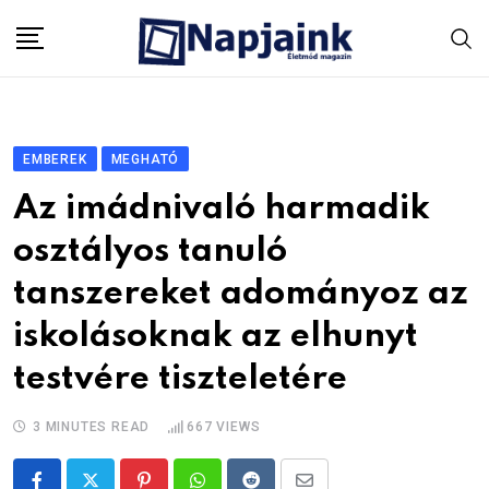
Skip
to
content
EMBEREK
MEGHATÓ
Az imádnivaló harmadik
osztályos tanuló
tanszereket adományoz az
iskolásoknak az elhunyt
testvére tiszteletére
3 MINUTES READ
667
VIEWS