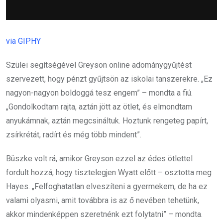
via GIPHY
Szülei segítségével Greyson online adománygyűjtést
szervezett, hogy pénzt gyűjtsön az iskolai tanszerekre. „Ez
nagyon-nagyon boldoggá tesz engem” – mondta a fiú.
„Gondolkodtam rajta, aztán jött az ötlet, és elmondtam
anyukámnak, aztán megcsináltuk. Hoztunk rengeteg papírt,
zsírkrétát, radírt és még több mindent”.
Büszke volt rá, amikor Greyson ezzel az édes ötlettel
fordult hozzá, hogy tisztelegjen Wyatt előtt – osztotta meg
Hayes. „Felfoghatatlan elveszíteni a gyermekem, de ha ez
valami olyasmi, amit továbbra is az ő nevében tehetünk,
akkor mindenképpen szeretnénk ezt folytatni” – mondta.