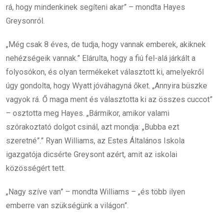
rá, hogy mindenkinek segíteni akar” – mondta Hayes
Greysonról.
„Még csak 8 éves, de tudja, hogy vannak emberek, akiknek
nehézségeik vannak.” Elárulta, hogy a fiú fel-alá járkált a
folyosókon, és olyan termékeket választott ki, amelyekről
úgy gondolta, hogy Wyatt jóváhagyná őket. „Annyira büszke
vagyok rá. Ő maga ment és választotta ki az összes cuccot”
– osztotta meg Hayes. „Bármikor, amikor valami
szórakoztató dolgot csinál, azt mondja: „Bubba ezt
szeretné”.” Ryan Williams, az Estes Általános Iskola
igazgatója dicsérte Greysont azért, amit az iskolai
közösségért tett.
„Nagy szíve van” – mondta Williams – „és több ilyen
emberre van szükségünk a világon”.