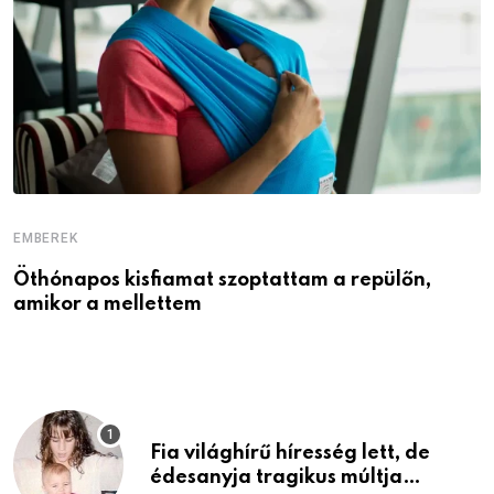
EMBEREK
E
Öthónapos kisfiamat szoptattam a repülőn,
M
amikor a mellettem
l
Fia világhírű híresség lett, de
édesanyja tragikus múltja