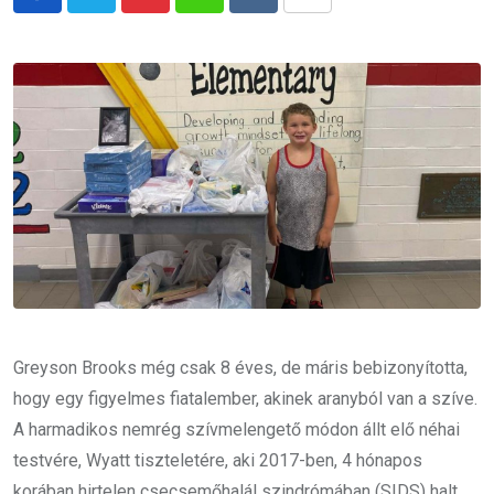
Pinterest
Whatsapp
Reddit
Share
via
Email
Greyson Brooks még csak 8 éves, de máris bebizonyította,
hogy egy figyelmes fiatalember, akinek aranyból van a szíve.
A harmadikos nemrég szívmelengető módon állt elő néhai
testvére, Wyatt tiszteletére, aki 2017-ben, 4 hónapos
korában hirtelen csecsemőhalál szindrómában (SIDS) halt