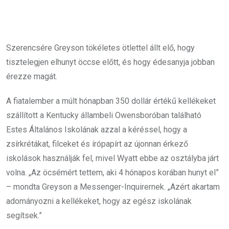
Szerencsére Greyson tökéletes ötlettel állt elő, hogy
tisztelegjen elhunyt öccse előtt, és hogy édesanyja jobban
érezze magát.
A fiatalember a múlt hónapban 350 dollár értékű kellékeket
szállított a Kentucky állambeli Owensboróban található
Estes Általános Iskolának azzal a kéréssel, hogy a
zsírkrétákat, filceket és írópapírt az újonnan érkező
iskolások használják fel, mivel Wyatt ebbe az osztályba járt
volna. „Az öcsémért tettem, aki 4 hónapos korában hunyt el”
– mondta Greyson a Messenger-Inquirernek. „Azért akartam
adományozni a kellékeket, hogy az egész iskolának
segítsek.”