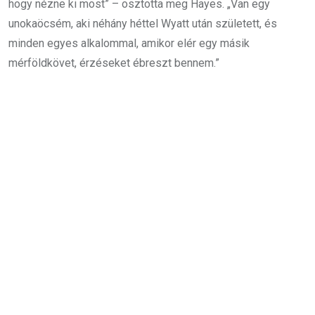
hogy nézne ki most” – osztotta meg Hayes. „Van egy
unokaöcsém, aki néhány héttel Wyatt után született, és
minden egyes alkalommal, amikor elér egy másik
mérföldkövet, érzéseket ébreszt bennem.”