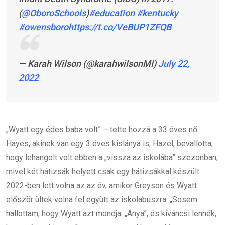
(
@OboroSchools
)
#education
#kentucky
#owensboro
https://t.co/VeBUP1ZFQB
— Karah Wilson (@karahwilsonMI)
July 22,
2022
„Wyatt egy édes baba volt” – tette hozzá a 33 éves nő.
Hayes, akinek van egy 3 éves kislánya is, Hazel, bevallotta,
hogy lehangolt volt ebben a „vissza az iskolába” szezonban,
mivel két hátizsák helyett csak egy hátizsákkal készült.
2022-ben lett volna az az év, amikor Greyson és Wyatt
először ültek volna fel együtt az iskolabuszra. „Sosem
hallottam, hogy Wyatt azt mondja: „Anya”, és kíváncsi lennék,