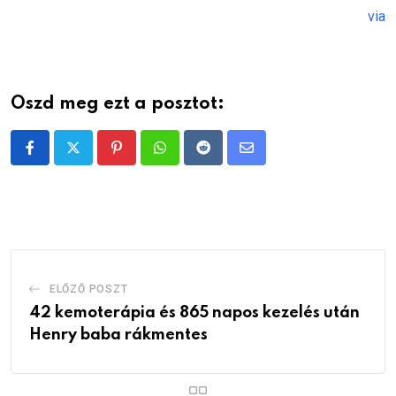
via
Oszd meg ezt a posztot:
Pinterest
Whatsapp
Reddit
Share
via
Email
ELŐZŐ POSZT
42 kemoterápia és 865 napos kezelés után
Henry baba rákmentes