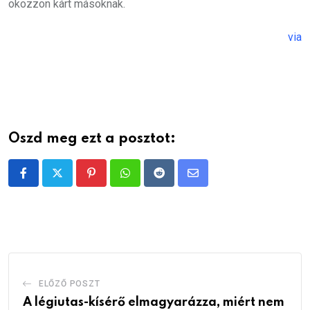
okozzon kárt másoknak.
via
Oszd meg ezt a posztot:
Pinterest
Whatsapp
Reddit
Share
via
Email
ELŐZŐ POSZT
A légiutas-kísérő elmagyarázza, miért nem