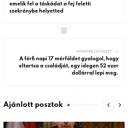
emelik fel a táskádat a fej feletti
szekrénybe helyetted
KÖVETKEZŐ POSZT
A férfi napi 17 mérföldet gyalogol, hogy
eltartsa a családját, egy idegen 52 ezer
dollárral lepi meg.
Ajánlott posztok