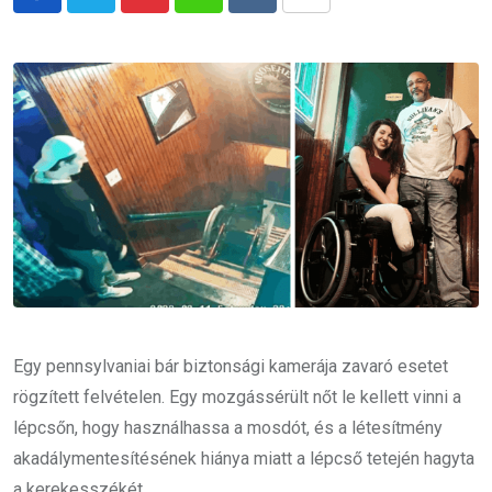
Pinterest
Whatsapp
Reddit
Share
via
Email
Egy pennsylvaniai bár biztonsági kamerája zavaró esetet
rögzített felvételen. Egy mozgássérült nőt le kellett vinni a
lépcsőn, hogy használhassa a mosdót, és a létesítmény
akadálymentesítésének hiánya miatt a lépcső tetején hagyta
a kerekesszékét.