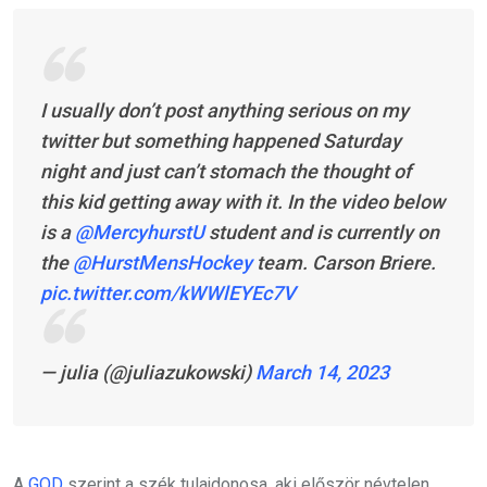
I usually don’t post anything serious on my
twitter but something happened Saturday
night and just can’t stomach the thought of
this kid getting away with it. In the video below
is a
@MercyhurstU
student and is currently on
the
@HurstMensHockey
team. Carson Briere.
pic.twitter.com/kWWlEYEc7V
— julia (@juliazukowski)
March 14, 2023
A
GOD
szerint a szék tulajdonosa, aki először névtelen