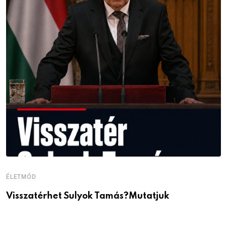
ÉLETMÓD
É
Visszatérhet Sulyok Tamás?Mutatjuk
J
p