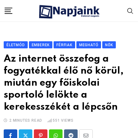
Skip
to
content
ÉLETMÓD
EMBEREK
FÉRFIAK
MEGHATÓ
NŐK
Az internet összefog a
fogyatékkal élő nő körül,
miután egy főiskolai
sportoló lelökte a
kerekesszékét a lépcsőn
2 MINUTES READ
551
VIEWS