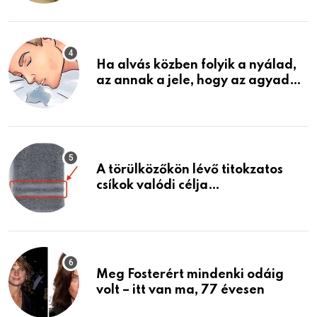
találtam, megváltoztatta az
életemet
Ha alvás közben folyik a nyálad,
az annak a jele, hogy az agyad…
A törülközőkön lévő titokzatos
csíkok valódi célja…
Meg Fosterért mindenki odáig
volt – itt van ma, 77 évesen