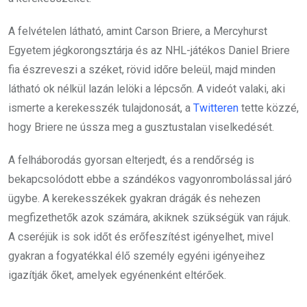
A felvételen látható, amint Carson Briere, a Mercyhurst
Egyetem jégkorongsztárja és az NHL-játékos Daniel Briere
fia észreveszi a széket, rövid időre beleül, majd minden
látható ok nélkül lazán lelöki a lépcsőn. A videót valaki, aki
ismerte a kerekesszék tulajdonosát, a
Twitteren
tette közzé,
hogy Briere ne ússza meg a gusztustalan viselkedését.
A felháborodás gyorsan elterjedt, és a rendőrség is
bekapcsolódott ebbe a szándékos vagyonrombolással járó
ügybe. A kerekesszékek gyakran drágák és nehezen
megfizethetők azok számára, akiknek szükségük van rájuk.
A cseréjük is sok időt és erőfeszítést igényelhet, mivel
gyakran a fogyatékkal élő személy egyéni igényeihez
igazítják őket, amelyek egyénenként eltérőek.