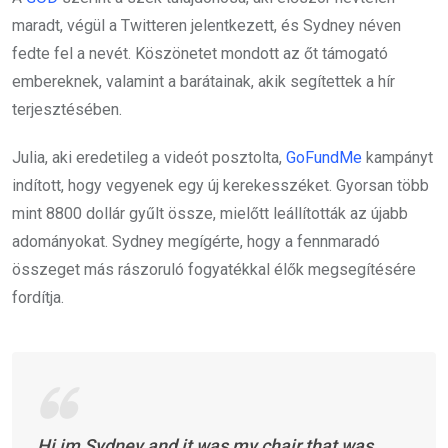
maradt, végül a Twitteren jelentkezett, és Sydney néven
fedte fel a nevét. Köszönetet mondott az őt támogató
embereknek, valamint a barátainak, akik segítettek a hír
terjesztésében.
Julia, aki eredetileg a videót posztolta,
GoFundMe
kampányt
indított, hogy vegyenek egy új kerekesszéket. Gyorsan több
mint 8800 dollár gyűlt össze, mielőtt leállították az újabb
adományokat. Sydney megígérte, hogy a fennmaradó
összeget más rászoruló fogyatékkal élők megsegítésére
fordítja.
Hi im Sydney and it was my chair that was