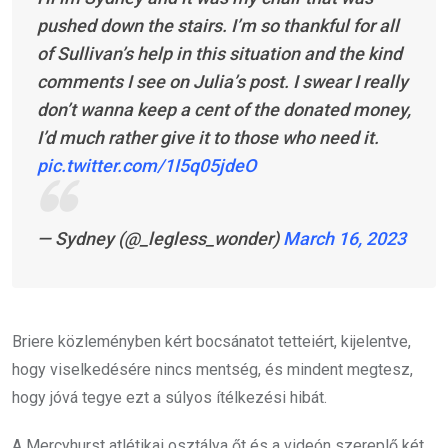
pushed down the stairs. I’m so thankful for all
of Sullivan’s help in this situation and the kind
comments I see on Julia’s post. I swear I really
don’t wanna keep a cent of the donated money,
I’d much rather give it to those who need it.
pic.twitter.com/1I5q05jdeO
— Sydney (@_legless_wonder)
March 16, 2023
Briere közleményben kért bocsánatot tetteiért, kijelentve,
hogy viselkedésére nincs mentség, és mindent megtesz,
hogy jóvá tegye ezt a súlyos ítélkezési hibát.
A Mercyhurst atlétikai osztálya őt és a videón szereplő két