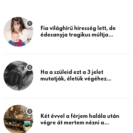
Fia világhírű híresség lett, de
édesanyja tragikus múltja
rosszabb, mint azt el tudnád
képzelni
Ha a szüleid ezt a 3 jelet
mutatják, életük végéhez
közeledhetnek. Készülj fel arra,
ami jön
Két évvel a férjem halála után
végre át mertem nézni a
garázsban lévő holmiját – amit