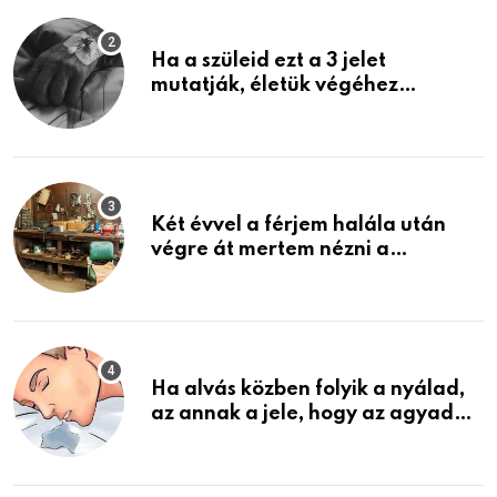
Ha a szüleid ezt a 3 jelet
mutatják, életük végéhez
közeledhetnek. Készülj fel arra,
ami jön
Két évvel a férjem halála után
végre át mertem nézni a
garázsban lévő holmiját – amit
találtam, megváltoztatta az
életemet
Ha alvás közben folyik a nyálad,
az annak a jele, hogy az agyad…