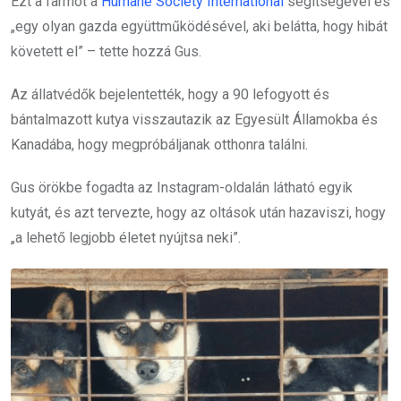
Ezt a farmot a
Humane Society International
segítségével és
„egy olyan gazda együttműködésével, aki belátta, hogy hibát
követett el” – tette hozzá Gus.
Az állatvédők bejelentették, hogy a 90 lefogyott és
bántalmazott kutya visszautazik az Egyesült Államokba és
Kanadába, hogy megpróbáljanak otthonra találni.
Gus örökbe fogadta az Instagram-oldalán látható egyik
kutyát, és azt tervezte, hogy az oltások után hazaviszi, hogy
„a lehető legjobb életet nyújtsa neki”.