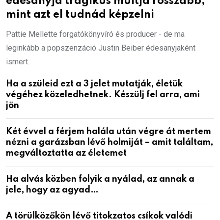
édesanyja tragikus múltja rosszabb,
mint azt el tudnád képzelni
Pattie Mellette forgatókönyvíró és producer - de ma
leginkább a popszenzáció Justin Beiber édesanyjaként
ismert.
Ha a szüleid ezt a 3 jelet mutatják, életük
végéhez közeledhetnek. Készülj fel arra, ami
jön
Két évvel a férjem halála után végre át mertem
nézni a garázsban lévő holmiját – amit találtam,
megváltoztatta az életemet
Ha alvás közben folyik a nyálad, az annak a
jele, hogy az agyad…
A törülközőkön lévő titokzatos csíkok valódi