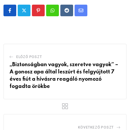
Pinterest
Whatsapp
Reddit
Share
via
Email
ELŐZŐ POSZT
„Biztonságban vagyok, szeretve vagyok” –
A gonosz apa által leszúrt és felgyújtott 7
éves fiút a hívásra reagáló nyomozó
fogadta örökbe
KÖVETKEZŐ POSZT