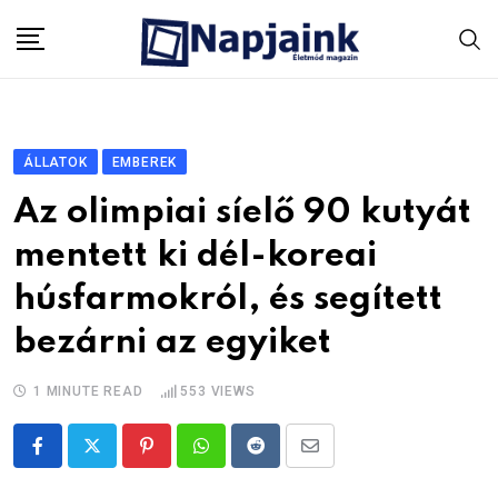
Skip
to
content
ÁLLATOK
EMBEREK
Az olimpiai síelő 90 kutyát
mentett ki dél-koreai
húsfarmokról, és segített
bezárni az egyiket
1 MINUTE READ
553
VIEWS
Pinterest
Whatsapp
Reddit
Share
via