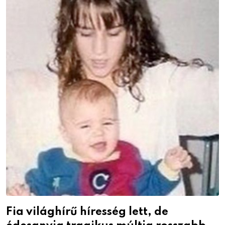
Fia világhírű híresség lett, de