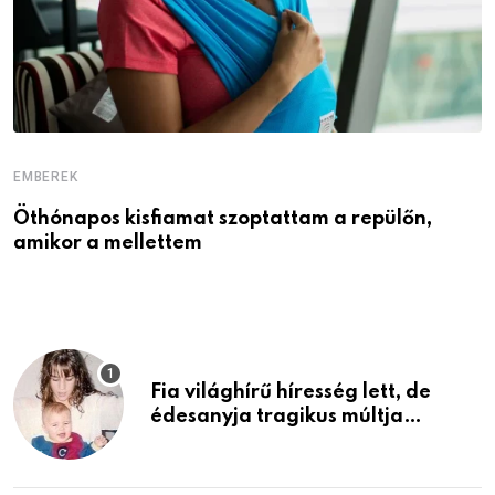
EMBEREK
E
Öthónapos kisfiamat szoptattam a repülőn,
M
amikor a mellettem
l
Fia világhírű híresség lett, de
édesanyja tragikus múltja
rosszabb, mint azt el tudnád
képzelni