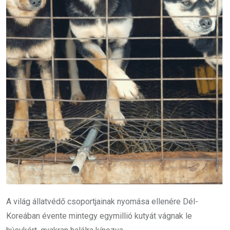
A világ állatvédő csoportjainak nyomása ellenére Dél-
Koreában évente mintegy egymillió kutyát vágnak le