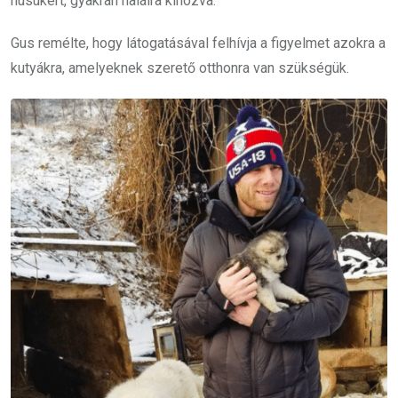
húsukért, gyakran halálra kínozva.
Gus remélte, hogy látogatásával felhívja a figyelmet azokra a
kutyákra, amelyeknek szerető otthonra van szükségük.