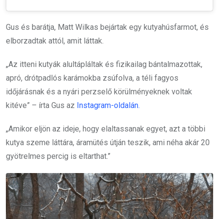
Gus és barátja, Matt Wilkas bejártak egy kutyahúsfarmot, és
elborzadtak attól, amit láttak.
„Az itteni kutyák alultápláltak és fizikailag bántalmazottak,
apró, drótpadlós karámokba zsúfolva, a téli fagyos
időjárásnak és a nyári perzselő körülményeknek voltak
kitéve” – írta Gus az
Instagram-oldalán.
„Amikor eljön az ideje, hogy elaltassanak egyet, azt a többi
kutya szeme láttára, áramütés útján teszik, ami néha akár 20
gyötrelmes percig is eltarthat.”