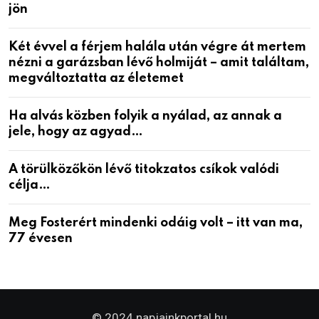
jön
Két évvel a férjem halála után végre át mertem
nézni a garázsban lévő holmiját – amit találtam,
megváltoztatta az életemet
Ha alvás közben folyik a nyálad, az annak a
jele, hogy az agyad…
A törülközőkön lévő titokzatos csíkok valódi
célja…
Meg Fosterért mindenki odáig volt – itt van ma,
77 évesen
© 2024 napjainkportal.hu