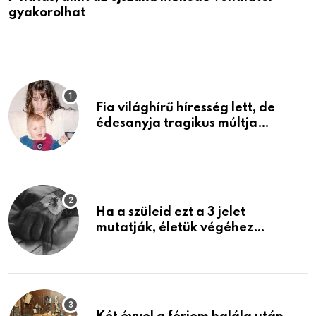
gyakorolhat
é
Fia világhírű híresség lett, de
édesanyja tragikus múltja
rosszabb, mint azt el tudnád
képzelni
Ha a szüleid ezt a 3 jelet
mutatják, életük végéhez
közeledhetnek. Készülj fel arra,
ami jön