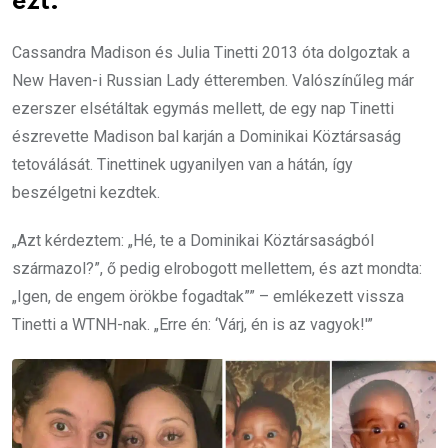
ezt.
Cassandra Madison és Julia Tinetti 2013 óta dolgoztak a
New Haven-i Russian Lady étteremben. Valószínűleg már
ezerszer elsétáltak egymás mellett, de egy nap Tinetti
észrevette Madison bal karján a Dominikai Köztársaság
tetoválását. Tinettinek ugyanilyen van a hátán, így
beszélgetni kezdtek.
„Azt kérdeztem: „Hé, te a Dominikai Köztársaságból
származol?”, ő pedig elrobogott mellettem, és azt mondta:
„Igen, de engem örökbe fogadtak”” – emlékezett vissza
Tinetti a WTNH-nak. „Erre én: ‘Várj, én is az vagyok!'”