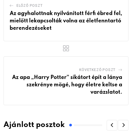
ELŐZŐ POSZT
Az agyhalottnak nyilvánított férfi ébred fel,
mielőtt lekapcsolták volna az életfenntartó
berendezéseket
KÖVETKEZŐ POSZT
Az apa „Harry Potter” sikátort épít a lánya
szekrénye mögé, hogy életre keltse a
varázslatot.
Ajánlott posztok