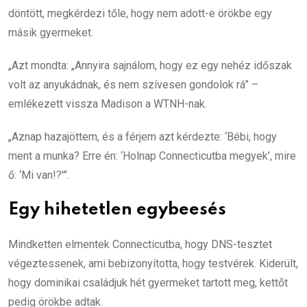
döntött, megkérdezi tőle, hogy nem adott-e örökbe egy
másik gyermeket.
„Azt mondta: „Annyira sajnálom, hogy ez egy nehéz időszak
volt az anyukádnak, és nem szívesen gondolok rá” –
emlékezett vissza Madison a WTNH-nak.
„Aznap hazajöttem, és a férjem azt kérdezte: ‘Bébi, hogy
ment a munka? Erre én: ‘Holnap Connecticutba megyek’, mire
ő: ‘Mi van!?'”.
Egy hihetetlen egybeesés
Mindketten elmentek Connecticutba, hogy DNS-tesztet
végeztessenek, ami bebizonyította, hogy testvérek. Kiderült,
hogy dominikai családjuk hét gyermeket tartott meg, kettőt
pedig örökbe adtak.