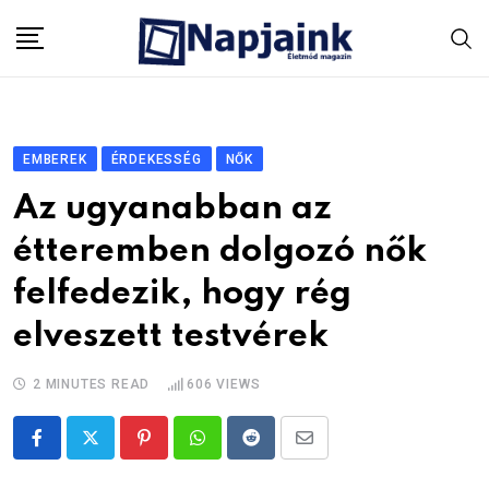
Skip
to
content
EMBEREK
ÉRDEKESSÉG
NŐK
Az ugyanabban az
étteremben dolgozó nők
felfedezik, hogy rég
elveszett testvérek
2 MINUTES READ
606
VIEWS
Pinterest
Whatsapp
Reddit
Share
via