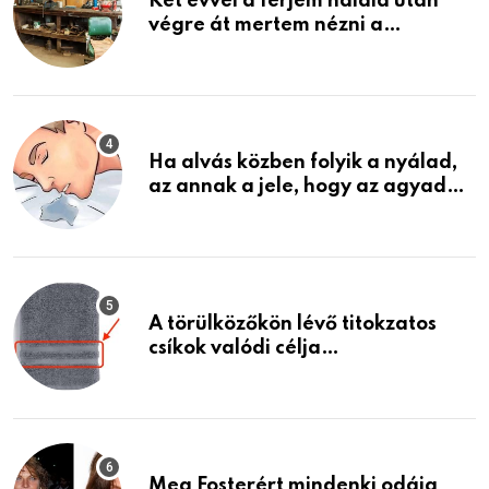
Két évvel a férjem halála után
végre át mertem nézni a
garázsban lévő holmiját – amit
találtam, megváltoztatta az
életemet
Ha alvás közben folyik a nyálad,
az annak a jele, hogy az agyad…
A törülközőkön lévő titokzatos
csíkok valódi célja…
Meg Fosterért mindenki odáig