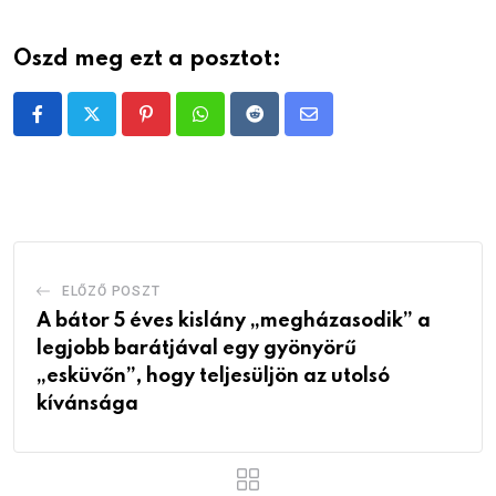
Oszd meg ezt a posztot:
Pinterest
Whatsapp
Reddit
Share
via
Email
ELŐZŐ POSZT
A bátor 5 éves kislány „megházasodik” a
legjobb barátjával egy gyönyörű
„esküvőn”, hogy teljesüljön az utolsó
kívánsága