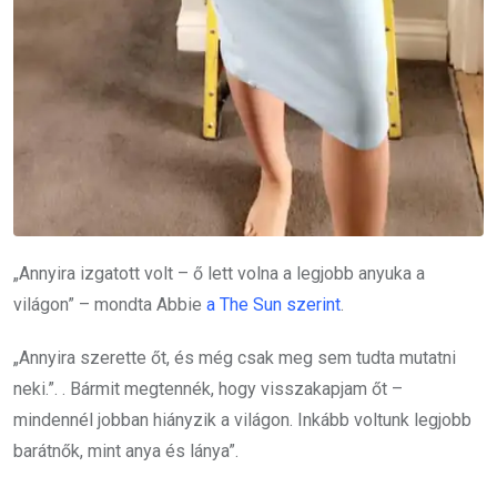
„Annyira izgatott volt – ő lett volna a legjobb anyuka a
világon” – mondta Abbie
a The Sun szerint
.
„Annyira szerette őt, és még csak meg sem tudta mutatni
neki.”. . Bármit megtennék, hogy visszakapjam őt –
mindennél jobban hiányzik a világon. Inkább voltunk legjobb
barátnők, mint anya és lánya”.