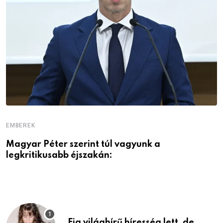
EMBEREK
E
Magyar Péter szerint túl vagyunk a
A
legkritikusabb éjszakán:
Fia világhírű híresség lett, de