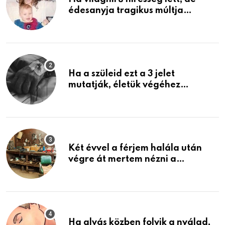
édesanyja tragikus múltja
rosszabb, mint azt el tudnád
képzelni
Ha a szüleid ezt a 3 jelet
mutatják, életük végéhez
közeledhetnek. Készülj fel arra,
ami jön
Két évvel a férjem halála után
végre át mertem nézni a
garázsban lévő holmiját – amit
találtam, megváltoztatta az
életemet
Ha alvás közben folyik a nyálad,