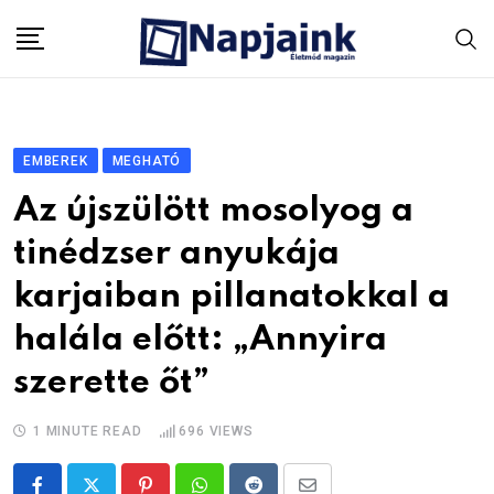
Skip
to
content
EMBEREK
MEGHATÓ
Az újszülött mosolyog a
tinédzser anyukája
karjaiban pillanatokkal a
halála előtt: „Annyira
szerette őt”
1 MINUTE READ
696
VIEWS