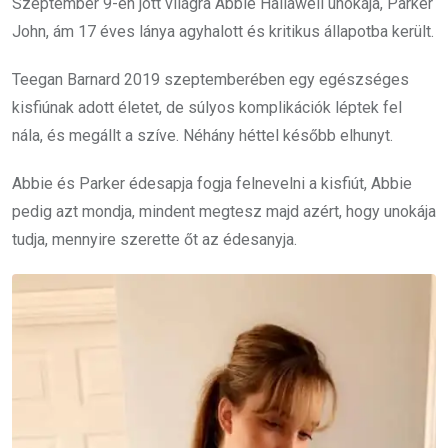
Szeptember 9-én jött világra Abbie Hallawell unokája, Parker
John, ám 17 éves lánya agyhalott és kritikus állapotba került.
Teegan Barnard 2019 szeptemberében egy egészséges
kisfiúnak adott életet, de súlyos komplikációk léptek fel
nála, és megállt a szíve. Néhány héttel később elhunyt.
Abbie és Parker édesapja fogja felnevelni a kisfiút, Abbie
pedig azt mondja, mindent megtesz majd azért, hogy unokája
tudja, mennyire szerette őt az édesanyja.