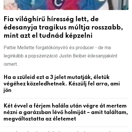
Fia világhírű híresség lett, de
édesanyja tragikus múltja rosszabb,
mint azt el tudnád képzelni
Pattie Mellette forgatókönyvíró és producer - de ma
leginkább a popszenzáció Justin Beiber édesanyjaként
ismert.
Ha a szüleid ezt a 3 jelet mutatják, életük
végéhez közeledhetnek. Készülj fel arra, ami
jön
Két évvel a férjem halála után végre át mertem
nézni a garázsban lévő holmiját – amit találtam,
megváltoztatta az életemet