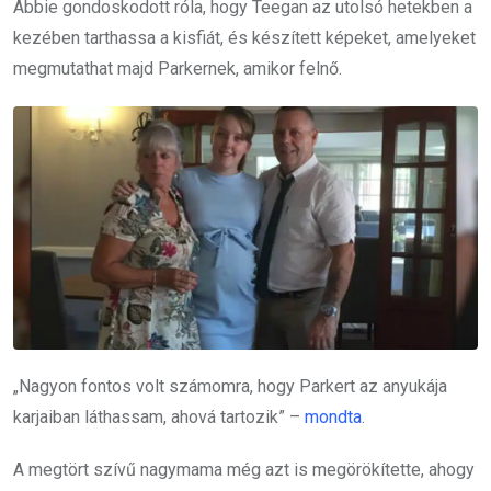
Abbie gondoskodott róla, hogy Teegan az utolsó hetekben a
kezében tarthassa a kisfiát, és készített képeket, amelyeket
megmutathat majd Parkernek, amikor felnő.
„Nagyon fontos volt számomra, hogy Parkert az anyukája
karjaiban láthassam, ahová tartozik” –
mondta
.
A megtört szívű nagymama még azt is megörökítette, ahogy