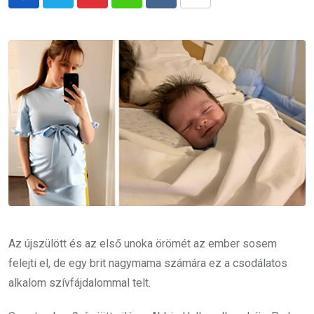
Pinterest
Whatsapp
Reddit
Share
via
Email
Az újszülött és az első unoka örömét az ember sosem
felejti el, de egy brit nagymama számára ez a csodálatos
alkalom szívfájdalommal telt.