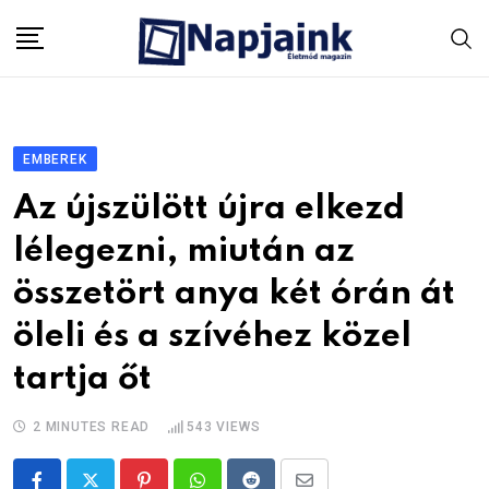
Skip
to
content
EMBEREK
Az újszülött újra elkezd
lélegezni, miután az
összetört anya két órán át
öleli és a szívéhez közel
tartja őt
2 MINUTES READ
543
VIEWS