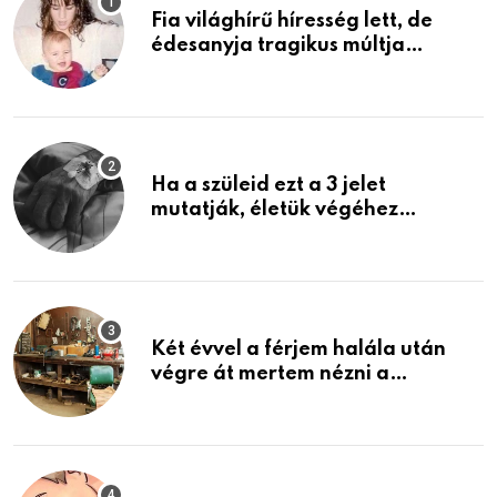
Fia világhírű híresség lett, de
édesanyja tragikus múltja
rosszabb, mint azt el tudnád
képzelni
Ha a szüleid ezt a 3 jelet
mutatják, életük végéhez
közeledhetnek. Készülj fel arra,
ami jön
Két évvel a férjem halála után
végre át mertem nézni a
garázsban lévő holmiját – amit
találtam, megváltoztatta az
életemet