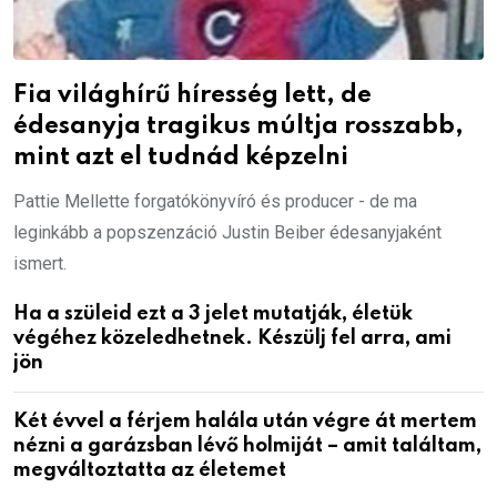
Fia világhírű híresség lett, de
édesanyja tragikus múltja rosszabb,
mint azt el tudnád képzelni
Pattie Mellette forgatókönyvíró és producer - de ma
leginkább a popszenzáció Justin Beiber édesanyjaként
ismert.
Ha a szüleid ezt a 3 jelet mutatják, életük
végéhez közeledhetnek. Készülj fel arra, ami
jön
Két évvel a férjem halála után végre át mertem
nézni a garázsban lévő holmiját – amit találtam,
megváltoztatta az életemet