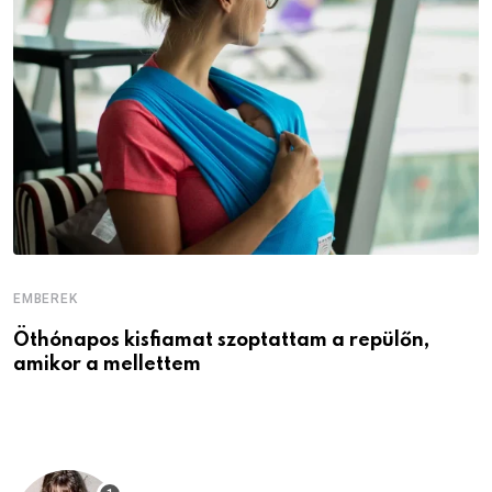
EMBEREK
E
Öthónapos kisfiamat szoptattam a repülőn,
M
amikor a mellettem
l