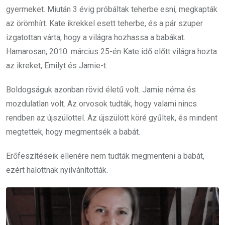
gyermeket. Miután 3 évig próbáltak teherbe esni, megkapták
az örömhírt. Kate ikrekkel esett teherbe, és a pár szuper
izgatottan várta, hogy a világra hozhassa a babákat.
Hamarosan, 2010. március 25-én Kate idő előtt világra hozta
az ikreket, Emilyt és Jamie-t.
Boldogságuk azonban rövid életű volt. Jamie néma és
mozdulatlan volt. Az orvosok tudták, hogy valami nincs
rendben az újszülöttel. Az újszülött köré gyűltek, és mindent
megtettek, hogy megmentsék a babát.
Erőfeszítéseik ellenére nem tudták megmenteni a babát,
ezért halottnak nyilvánították.