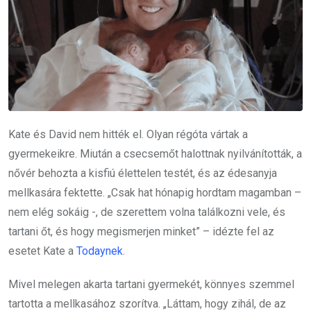
Kate és David nem hitték el. Olyan régóta vártak a
gyermekeikre. Miután a csecsemőt halottnak nyilvánították, a
nővér behozta a kisfiú élettelen testét, és az édesanyja
mellkasára fektette. „Csak hat hónapig hordtam magamban –
nem elég sokáig -, de szerettem volna találkozni vele, és
tartani őt, és hogy megismerjen minket” – idézte fel az
esetet Kate a
Todaynek
.
Mivel melegen akarta tartani gyermekét, könnyes szemmel
tartotta a mellkasához szorítva. „Láttam, hogy zihál, de az