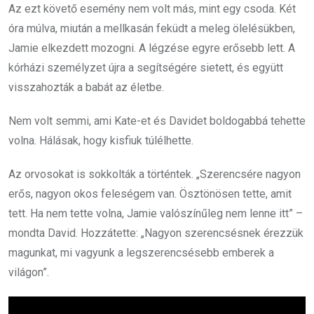
Az ezt követő esemény nem volt más, mint egy csoda. Két
óra múlva, miután a mellkasán feküdt a meleg ölelésükben,
Jamie elkezdett mozogni. A légzése egyre erősebb lett. A
kórházi személyzet újra a segítségére sietett, és együtt
visszahozták a babát az életbe.
Nem volt semmi, ami Kate-et és Davidet boldogabbá tehette
volna. Hálásak, hogy kisfiuk túlélhette.
Az orvosokat is sokkolták a történtek. „Szerencsére nagyon
erős, nagyon okos feleségem van. Ösztönösen tette, amit
tett. Ha nem tette volna, Jamie valószínűleg nem lenne itt” –
mondta David. Hozzátette: „Nagyon szerencsésnek érezzük
magunkat, mi vagyunk a legszerencsésebb emberek a
világon”.