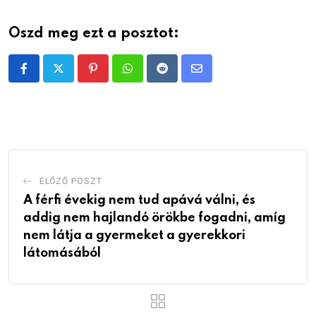
Oszd meg ezt a posztot:
Pinterest
Whatsapp
Reddit
Share
via
Email
ELŐZŐ POSZT
A férfi évekig nem tud apává válni, és
addig nem hajlandó örökbe fogadni, amíg
nem látja a gyermeket a gyerekkori
látomásából