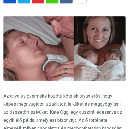
Pinterest
Whatsapp
Reddit
Share
via
Email
Az anya és gyermeke közötti kötelék olyan erős, hogy
képes megnyugtatni a zaklatott lelküket és meggyógyítani
az összetört szívüket. Kate Ogg, egy ausztrál édesanya az
egyik élő példa, amely ezt bizonyítja. Az ő története
elmeséli, milyen csodálatos és megbonthatatlan kapcsolat