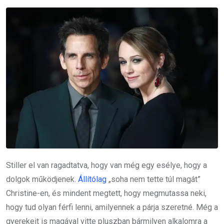
Stiller el van ragadtatva, hogy van még egy esélye, hogy a
dolgok működjenek.
Állítólag
„soha nem tette túl magát”
Christine-en, és mindent megtett, hogy megmutassa neki,
hogy tud olyan férfi lenni, amilyennek a párja szeretné. Még a
gyerekeit is magával vitte pluszban bármilyen alkalomra a