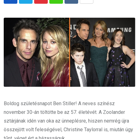
Pinterest
Whatsapp
Reddit
Share
via
Email
Boldog születésnapot Ben Stiller! A neves színész
november 30-án töltötte be az 57. életévét. A Zoolander
sztárjának idén van oka az ünneplésre, hiszen nemrég újra
összejött volt feleségével, Christine Taylorral is, miután úgy
tűnt, véget ért a házasságuk.