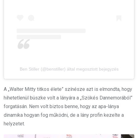
Ben Stiller (@benstiller) által megosztott bejegyzés
A „
Walter Mitty titkos élete
” színésze azt is elmondta, hogy
hihetetlenül büszke volt a lányára a „
Szökés Dannemorából
”
forgatásán. Nem volt biztos benne, hogy az apa-lánya
dinamika hogyan fog működni, de a lány profin kezelte a
helyzetet.