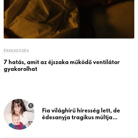
ÉRDEKESSÉG
É
7 hatás, amit az éjszaka működő ventilátor
6
gyakorolhat
é
Fia világhírű híresség lett, de
édesanyja tragikus múltja
rosszabb, mint azt el tudnád
képzelni