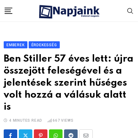
Skip
to
content
EMBEREK
ÉRDEKESSÉG
Ben Stiller 57 éves lett: újra
összejött feleségével és a
jelentések szerint hűséges
volt hozzá a válásuk alatt
is
4 MINUTES READ
667
VIEWS