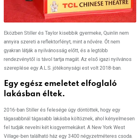
Eközben Stiller és Taylor kisebbik gyermeke, Quinlin nem
annyira szereti a reflektorfényt, mint a nővére. Őt nem
gyakran látják a nyilvánosság előtt, és a legtöbb
rendezvénytől is távol tartja magát. Az első igazi nyilvános
szereplése egy A.L.S. jótékonysági est volt 2018-ban.
Egy egész emeletet elfoglaló
lakásban éltek.
2016-ban Stiller és felesége úgy döntöttek, hogy egy
tágasabbnál tágasabb lakásba költöznek, ahol kényelmesen
fel tudják nevelni két kisgyermeküket. A New York West
Village-ben található ház egy 3400 négyzetméteres csoda.