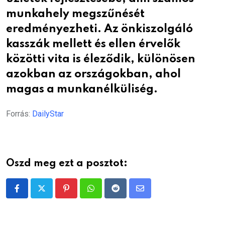
munkahely megszűnését
eredményezheti. Az önkiszolgáló
kasszák mellett és ellen érvelők
közötti vita is éleződik, különösen
azokban az országokban, ahol
magas a munkanélküliség.
Forrás:
DailyStar
Oszd meg ezt a posztot:
Pinterest
Whatsapp
Reddit
Share
via
Email