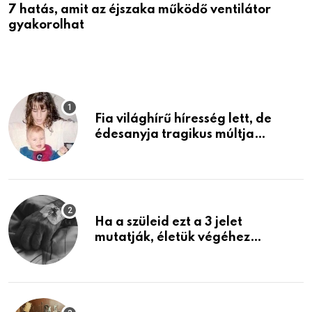
7 hatás, amit az éjszaka működő ventilátor
6
gyakorolhat
é
Fia világhírű híresség lett, de
édesanyja tragikus múltja
rosszabb, mint azt el tudnád
képzelni
Ha a szüleid ezt a 3 jelet
mutatják, életük végéhez
közeledhetnek. Készülj fel arra,
ami jön