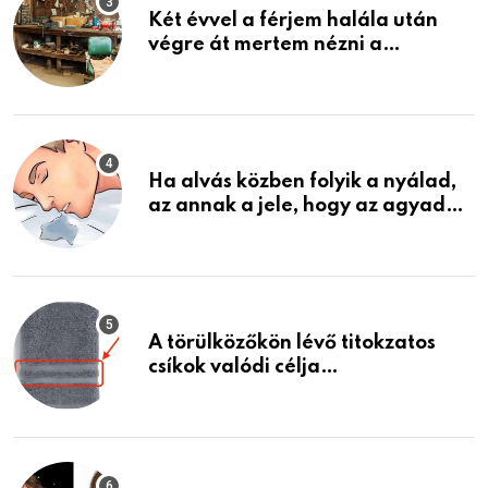
Két évvel a férjem halála után
végre át mertem nézni a
garázsban lévő holmiját – amit
találtam, megváltoztatta az
életemet
Ha alvás közben folyik a nyálad,
az annak a jele, hogy az agyad…
A törülközőkön lévő titokzatos
csíkok valódi célja…