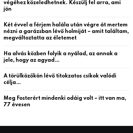
végéhez közeledhetnek. Készülj fel arra, ami
jön
Két évvel a férjem halála után végre át mertem
nézni a garázsban lévő holmiját – amit találtam,
megváltoztatta az életemet
Ha alvás közben folyik a nyálad, az annak a
jele, hogy az agyad…
A törülközőkön lévő titokzatos csíkok valódi
célja…
Meg Fosterért mindenki odáig volt – itt van ma,
77 évesen