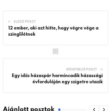
ELŐZŐ POSZT
12 ember, aki azt hitte, hogy végre vége a
szinglilétnek
KÖVETKEZŐ POSZT
Egy idős házaspár harmincadik házassági
évfordulóján egy szigetre utazik
Ajánlott posztok