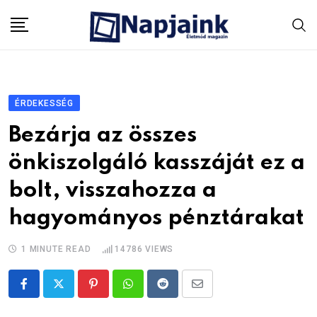
Skip
to
content
ÉRDEKESSÉG
Bezárja az összes
önkiszolgáló kasszáját ez a
bolt, visszahozza a
hagyományos pénztárakat
1 MINUTE READ
14786
VIEWS
Pinterest
Whatsapp
Reddit
Share
via