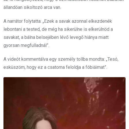
állandóan sikoltozó arca van.
A narrátor folytatta: „Ezek a savak azonnal elkezdenék
lebontani a tested, de még ha sikerülne is elkerülnöd a
savakat, a bálna belsejében lévő levegő hiánya miatt
gyorsan megfulladnál”.
A videót kommentálva egy személy tollba mondta: „Tesó,
esküszöm, hogy ez a csatorna feloldja a fóbiáimat”.