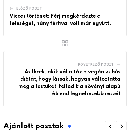
ELŐZŐ POSZT
Vicces történet: Férj megkérdezte a
feleségét, hány férfival volt már együtt.
KÖVETKEZŐ POSZT
Az Ikrek, akik vállalták a vegán vs hús
diétát, hogy lássák, hogyan változtatta
meg a testüket, felfedik a növényi alapú
étrend legnehezebb részét
Ajánlott posztok