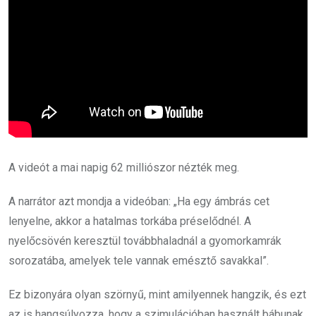
A videót a mai napig 62 milliószor nézték meg.
A narrátor azt mondja a videóban: „Ha egy ámbrás cet
lenyelne, akkor a hatalmas torkába préselődnél. A
nyelőcsövén keresztül továbbhaladnál a gyomorkamrák
sorozatába, amelyek tele vannak emésztő savakkal”.
Ez bizonyára olyan szörnyű, mint amilyennek hangzik, és ezt
az is hangsúlyozza, hogy a szimulációban használt bábunak