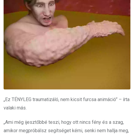
„Ez TÉNYLEG traumatizáló, nem kicsit furcsa animáció” – írta
valaki más.
„Ami még ijesztőbbé teszi, hogy ott nincs fény és a szag,
amikor megpróbálsz segítséget kérni, senki nem hallja meg,