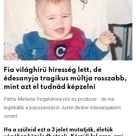
Fia világhírű híresség lett, de
édesanyja tragikus múltja rosszabb,
mint azt el tudnád képzelni
Pattie Mellette forgatókönyvíró és producer - de ma
leginkább a popszenzáció Justin Beiber édesanyjaként
ismert.
Ha a szüleid ezt a 3 jelet mutatják, életük