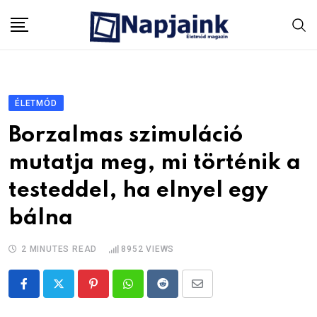
Skip
to
content
ÉLETMÓD
Borzalmas szimuláció
mutatja meg, mi történik a
testeddel, ha elnyel egy
bálna
2 MINUTES READ
8952
VIEWS
Pinterest
Whatsapp
Reddit
Share
via