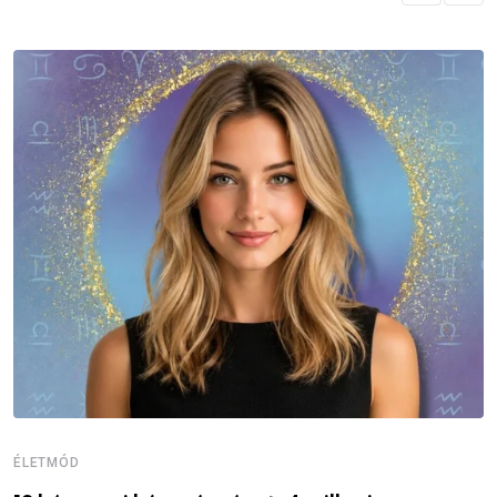
ÉLETMÓD
É