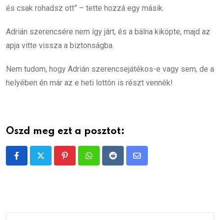
és csak rohadsz ott” – tette hozzá egy másik.
Adrián szerencsére nem így járt, és a bálna kiköpte, majd az
apja vitte vissza a biztonságba.
Nem tudom, hogy Adrián szerencsejátékos-e vagy sem, de a
helyében én már az e heti lottón is részt vennék!
Oszd meg ezt a posztot:
Pinterest
Whatsapp
Reddit
Share
via
Email