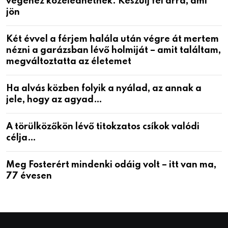
végéhez közeledhetnek. Készülj fel arra, ami
jön
Két évvel a férjem halála után végre át mertem
nézni a garázsban lévő holmiját – amit találtam,
megváltoztatta az életemet
Ha alvás közben folyik a nyálad, az annak a
jele, hogy az agyad…
A törülközőkön lévő titokzatos csíkok valódi
célja…
Meg Fosterért mindenki odáig volt – itt van ma,
77 évesen