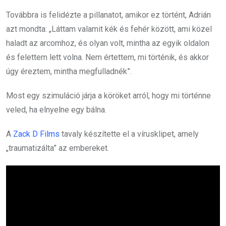
Továbbra is felidézte a pillanatot, amikor ez történt, Adrián
azt mondta: „Láttam valamit kék és fehér között, ami közel
haladt az arcomhoz, és olyan volt, mintha az egyik oldalon
és felettem lett volna. Nem értettem, mi történik, és akkor
úgy éreztem, mintha megfulladnék”.
Most egy szimuláció járja a köröket arról, hogy mi történne
veled, ha elnyelne egy bálna.
A
Zack D Films
tavaly készítette el a vírusklipet, amely
„traumatizálta” az embereket.