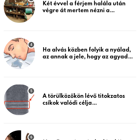
Két évvel a férjem halála után
végre át mertem nézni a
garázsban lévő holmiját – amit
találtam, megváltoztatta az
életemet
Ha alvás közben folyik a nyálad,
az annak a jele, hogy az agyad…
A törülközőkön lévő titokzatos
csíkok valódi célja…