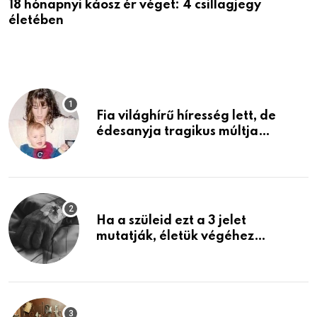
18 hónapnyi káosz ér véget: 4 csillagjegy
A
életében
P
Fia világhírű híresség lett, de
édesanyja tragikus múltja
rosszabb, mint azt el tudnád
képzelni
Ha a szüleid ezt a 3 jelet
mutatják, életük végéhez
közeledhetnek. Készülj fel arra,
ami jön