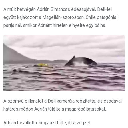
A múlt hétvégén Adrián Simancas édesapjával, Dell-lel
együtt kajakozott a Magellán-szorosban, Chile patagóniai
partjainál, amikor Adriánt hirtelen elnyelte egy bálna.
A szörnyű pillanatot a Dell kamerája rögzítette, és csodával
határos módon Adrián túlélte a megpróbáltatásokat.
Adrián bevallotta, hogy azt hitte, itt a végzet.