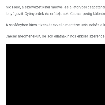
Nic Field, a szervezet kínai medve- és állatorvosi csapatán
lenyűgöző. Gyönyörűek és erőteljesek, Caesar pedig különö
A napfényben látva, tizenkét évvel a mentése után, nehéz elk
Caesar megmenekült, de sok állatnak nincs ekkora szerencs