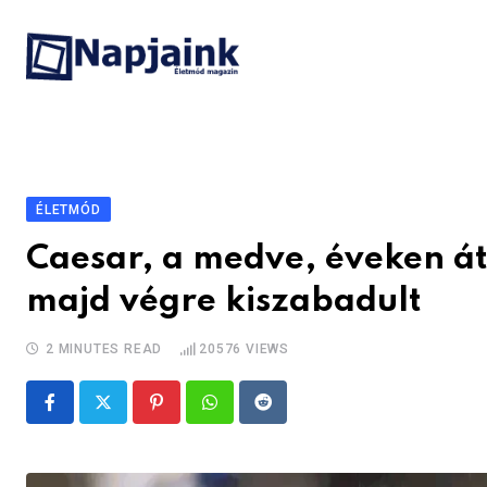
Skip
to
content
ÉLETMÓD
Caesar, a medve, éveken át
majd végre kiszabadult
2 MINUTES READ
20576
VIEWS
Pinterest
Whatsapp
Reddit