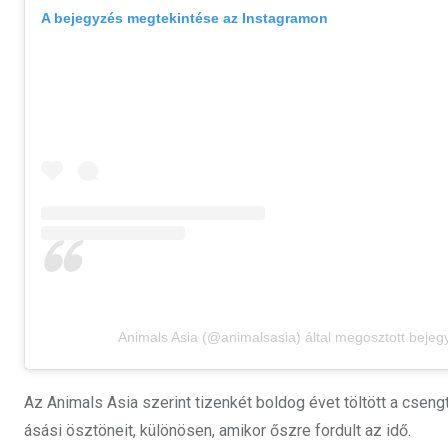
A bejegyzés megtekintése az Instagramon
Animals Asia (@animalsasia) által megosztott bejeg
Az Animals Asia szerint tizenkét boldog évet töltött a cse
ásási ösztöneit, különösen, amikor őszre fordult az idő.