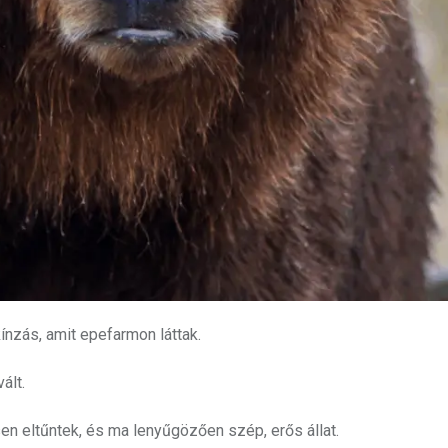
ínzás, amit epefarmon láttak.
ált.
sen eltűntek, és ma lenyűgözően szép, erős állat.