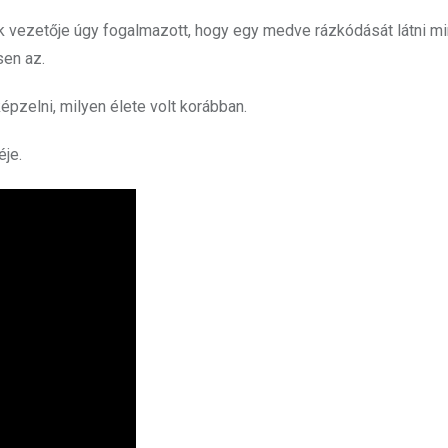
ak vezetője úgy fogalmazott, hogy egy medve rázkódását látni m
sen az.
épzelni, milyen élete volt korábban.
éje.