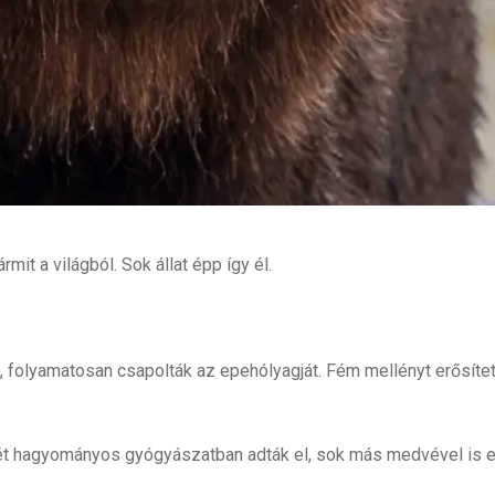
rmit a világból. Sok állat épp így él.
 folyamatosan csapolták az epehólyagját. Fém mellényt erősített
epét hagyományos gyógyászatban adták el, sok más medvével is ez