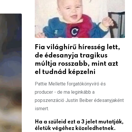
Fia világhírű híresség lett,
de édesanyja tragikus
múltja rosszabb, mint azt
el tudnád képzelni
Pattie Mellette forgatókönyvíró és
producer - de ma leginkább a
popszenzáció Justin Beiber édesanyjaként
ismert.
Ha a szüleid ezt a 3 jelet mutatják,
életük végéhez közeledhetnek.