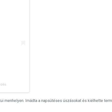
yzés
ngtui menhelyen. Imádta a napsütéses úszásokat és kiélhette te