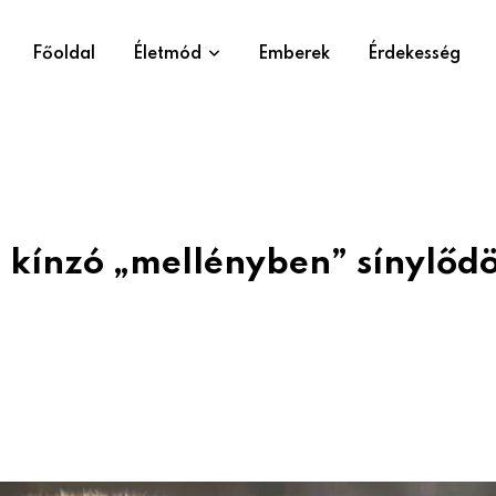
Főoldal
Életmód
Emberek
Érdekesség
 kínzó „mellényben” sínylődö