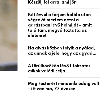
Készülj fel arra, ami jön
Két évvel a férjem halála után
végre át mertem nézni a
garázsban lévő holmiját – amit
találtam, megváltoztatta az
életemet
Ha alvás közben folyik a nyálad,
az annak a jele, hogy az agyad…
A törülközőkön lévő titokzatos
csíkok valódi célja…
Meg Fosterért mindenki odáig volt
– itt van ma, 77 évesen