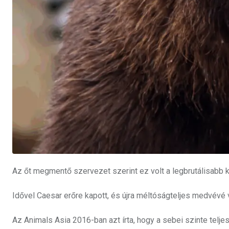
Az őt megmentő szervezet szerint ez volt a legbrutálisabb k
Idővel Caesar erőre kapott, és újra méltóságteljes medvévé v
Az Animals Asia 2016-ban azt írta, hogy a sebei szinte telje