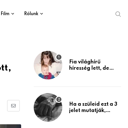
Film
Rólunk
Fia világhírű
tt,
híresség lett, de
édesanyja tragikus
múltja rosszabb,
mint azt el tudnád
képzelni
Ha a szüleid ezt a 3
Share
jelet mutatják,
életük végéhez
via
közeledhetnek.
Email