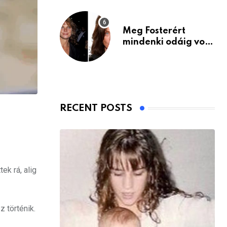
Meg Fosterért
mindenki odáig volt
– itt van ma, 77
évesen
RECENT POSTS
ek rá, alig
 történik.