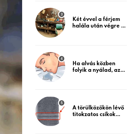
Készülj fel arra, ami
jön
Két évvel a férjem
halála után végre át
mertem nézni a
garázsban lévő
holmiját – amit
találtam,
megváltoztatta az
Ha alvás közben
életemet
folyik a nyálad, az
annak a jele, hogy
az agyad…
A törülközőkön lévő
titokzatos csíkok
valódi célja…