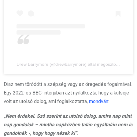
Drew Barrymore (@drewbarrymore) által megosztott bejegyzés
Diaz nem törődött a szépség vagy az öregedés fogalmával.
Egy 2022-es BBC-interjúban azt nyilatkozta, hogy a külseje
volt az utolsó dolog, ami foglalkoztatta,
mondván
:
„Nem érdekel. Szó szerint az utolsó dolog, amire nap mint
nap gondolok – mintha napközben talán egyáltalán nem is
gondolnék -, hogy hogy nézek ki”.