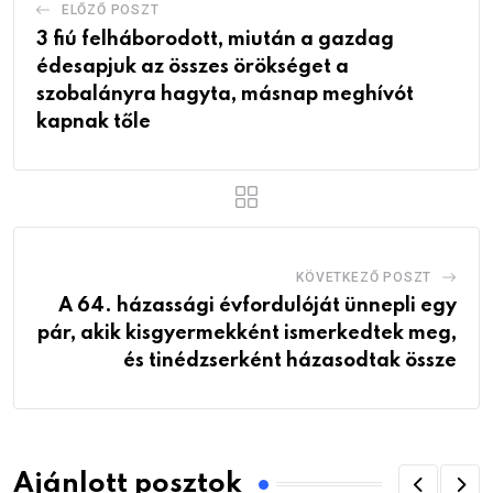
ELŐZŐ POSZT
3 fiú felháborodott, miután a gazdag
édesapjuk az összes örökséget a
szobalányra hagyta, másnap meghívót
kapnak tőle
KÖVETKEZŐ POSZT
A 64. házassági évfordulóját ünnepli egy
pár, akik kisgyermekként ismerkedtek meg,
és tinédzserként házasodtak össze
Ajánlott posztok