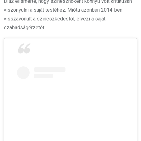
Diaz elismerte, hogy színésznőként könnyű volt kritikusan
viszonyulni a saját testéhez. Mióta azonban 2014-ben
visszavonult a színészkedéstől, élvezi a saját
szabadságérzetét.