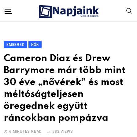
Skip
to
content
EMBEREK
NŐK
Cameron Diaz és Drew
Barrymore már több mint
30 éve „nővérek” és most
méltóságteljesen
öregednek együtt
ráncokban pompázva
6 MINUTES READ
582
VIEWS