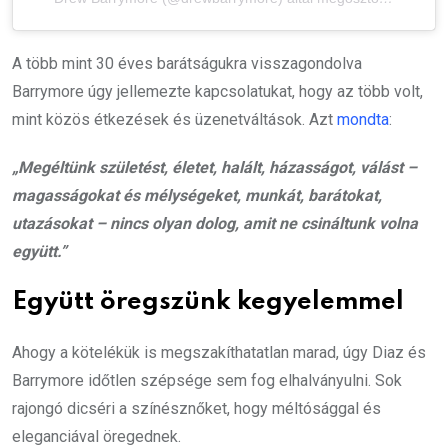
A több mint 30 éves barátságukra visszagondolva
Barrymore úgy jellemezte kapcsolatukat, hogy az több volt,
mint közös étkezések és üzenetváltások. Azt
mondta
:
„Megéltünk születést, életet, halált, házasságot, válást –
magasságokat és mélységeket, munkát, barátokat,
utazásokat – nincs olyan dolog, amit ne csináltunk volna
együtt.”
Együtt öregszünk kegyelemmel
Ahogy a kötelékük is megszakíthatatlan marad, úgy Diaz és
Barrymore időtlen szépsége sem fog elhalványulni. Sok
rajongó dicséri a színésznőket, hogy méltósággal és
eleganciával öregednek.