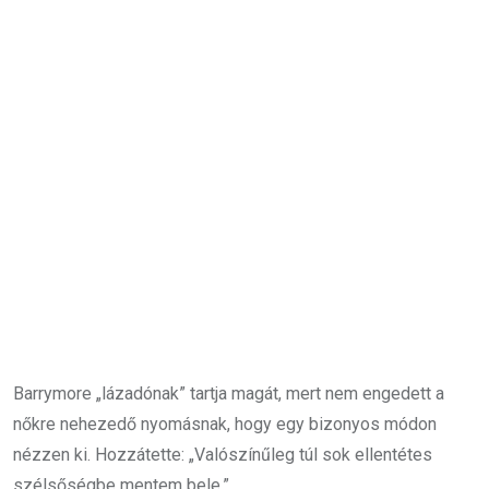
Barrymore „lázadónak” tartja magát, mert nem engedett a
nőkre nehezedő nyomásnak, hogy egy bizonyos módon
nézzen ki. Hozzátette: „Valószínűleg túl sok ellentétes
szélsőségbe mentem bele.”