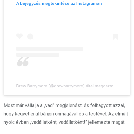
A bejegyzés megtekintése az Instagramon
Drew Barrymore (@drewbarrymore) által megosztott bejegyzés
Most már vállalja a „vad” megjelenést, és felhagyott azzal,
hogy kegyetlenül bánjon önmagával és a testével. Az elmúlt
nyolc évben „vadállatként, vadállatként!” jellemezte magát.