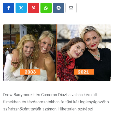
Pinterest
Whatsapp
Reddit
Share
via
Email
Drew Barrymore-t és Cameron Diazt a valaha készült
filmekben és tévésorozatokban feltűnt két leglenyűgözőbb
színésznőként tartják számon. Hihetetlen színészi