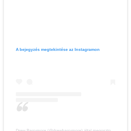
A bejegyzés megtekintése az Instagramon
Drew Barrymore (@drewbarrymore) által megosztott bejegyzés