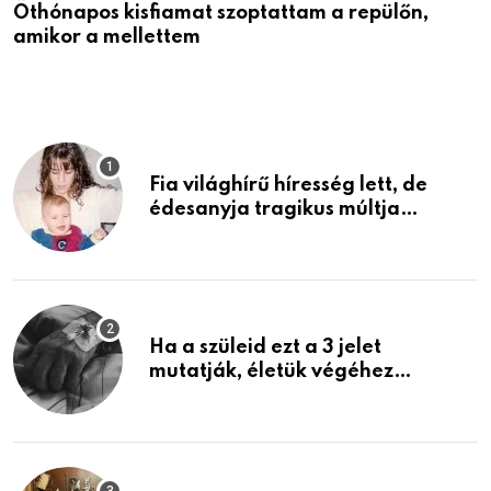
Öthónapos kisfiamat szoptattam a repülőn,
M
amikor a mellettem
l
Fia világhírű híresség lett, de
édesanyja tragikus múltja
rosszabb, mint azt el tudnád
képzelni
Ha a szüleid ezt a 3 jelet
mutatják, életük végéhez
közeledhetnek. Készülj fel arra,
ami jön