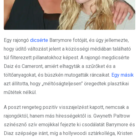
Egy rajongó
dicsérte
Barrymore fotóját, és úgy jellemezte,
hogy üdítő változást jelent a közösségi médiában található
túl filterezett pillanatokhoz képest. A rajongó megdicsérte
Daiz és Cameront, amiért elhagyták a szűrőket és a
töltőanyagokat, és büszkén mutogatták ráncaikat.
Egy másik
azt állította, hogy „méltóságteljesen” öregedtek plasztikai
műtétek nélkül.
A poszt rengeteg pozitív visszajelzést kapott, nemcsak a
rajongóktól, hanem más hírességektől is. Gwyneth Paltrow
színésznő szív emojikkal fejezte ki csodálatát Barrymore és
Diaz szépsége iránt, míg a hollywoodi sztárkolléga, Kristen