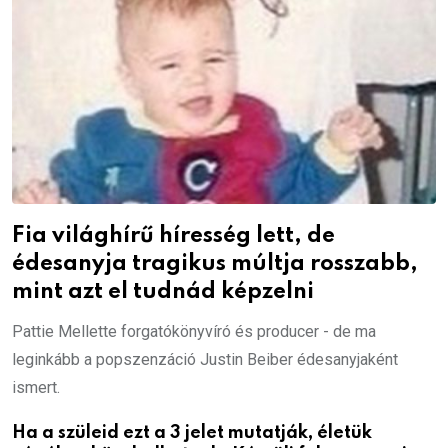
Fia világhírű híresség lett, de
édesanyja tragikus múltja rosszabb,
mint azt el tudnád képzelni
Pattie Mellette forgatókönyvíró és producer - de ma
leginkább a popszenzáció Justin Beiber édesanyjaként
ismert.
Ha a szüleid ezt a 3 jelet mutatják, életük