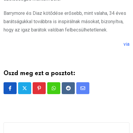
Barrymore és Diaz kötődése erősebb, mint valaha, 34 éves
barátságukkal továbbra is inspirálnak másokat, bizonyítva,
hogy az igaz barátok valóban felbecsülhetetlenek.
via
Oszd meg ezt a posztot:
Pinterest
Whatsapp
Reddit
Share
via
Email