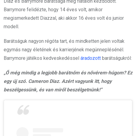
Diaz és Barrymore barátsága még fiatalon kezdődött.
Barrymore felidézte, hogy 14 éves volt, amikor
megismerkedett Diazzal, aki akkor 16 éves volt és junior
modell.
Barátságuk nagyon régóta tart, és mindketten jelen voltak
egymás nagy életének és karrierjének megünneplésénél.
Barrymore játékos kedveskedéssel
áradozott
barátságukról:
„Ő még mindig a legjobb barátnőm és nővérem-húgom? Ez
egy új szó. Cameron Diaz. Azért vagyunk itt, hogy
beszélgessünk, és van miről beszélgetnünk!”