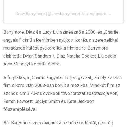
Drew Barrymore (@drewbarrymore) által megosztott bejegyzés
Barrymore, Diaz és Lucy Liu színésznő a 2000-es „Charlie
angyalai” című sikerfilmben nyújtott ikonikus szerepeikkel
maradandó hatást gyakoroltak a filmiparra. Barrymore
alakította Dylan Sanders-t, Diaz Natalie Cookot, Liu pedig
Alex Mundayt keltette életre.
A folytatás, a „
Charlie angyalai: Teljes gázzal
„, amely az első
film sikere után 2003-ban került a mozikba. Mindkét film az
azonos című 70-es évekbeli tévésorozat adaptációja volt,
Farrah Fawcett, Jaclyn Smith és Kate Jackson
főszereplésével.
Bár Barrymore visszavonult a színészkedéstől, nemrég