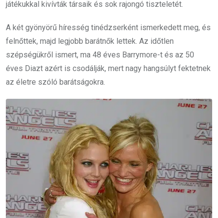
játékukkal kivívták társaik és sok rajongó tiszteletét.
A két gyönyörű híresség tinédzserként ismerkedett meg, és
felnőttek, majd legjobb barátnők lettek. Az időtlen
szépségükről ismert, ma 48 éves Barrymore-t és az 50
éves Diazt azért is csodálják, mert nagy hangsúlyt fektetnek
az életre szóló barátságokra.