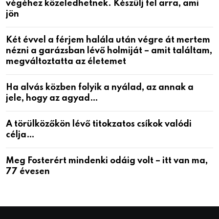
végéhez közeledhetnek. Készülj fel arra, ami
jön
Két évvel a férjem halála után végre át mertem
nézni a garázsban lévő holmiját – amit találtam,
megváltoztatta az életemet
Ha alvás közben folyik a nyálad, az annak a
jele, hogy az agyad…
A törülközőkön lévő titokzatos csíkok valódi
célja…
Meg Fosterért mindenki odáig volt – itt van ma,
77 évesen