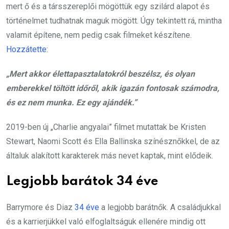
mert ő és a társszereplői mögöttük egy szilárd alapot és
történelmet tudhatnak maguk mögött. Úgy tekintett rá, mintha
valamit építene, nem pedig csak filmeket készítene.
Hozzátette
:
„Mert akkor élettapasztalatokról beszélsz, és olyan
emberekkel töltött időről, akik igazán fontosak számodra,
és ez nem munka. Ez egy ajándék.”
2019-ben új „Charlie angyalai” filmet mutattak be Kristen
Stewart, Naomi Scott és Ella Ballinska színésznőkkel, de az
általuk alakított karakterek más nevet kaptak, mint elődeik.
Legjobb barátok 34 éve
Barrymore és Diaz
34 éve
a legjobb barátnők. A családjukkal
és a karrierjükkel való elfoglaltságuk ellenére mindig ott