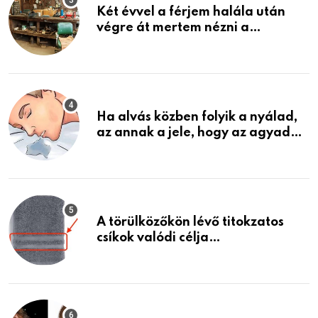
Két évvel a férjem halála után
végre át mertem nézni a
garázsban lévő holmiját – amit
találtam, megváltoztatta az
életemet
Ha alvás közben folyik a nyálad,
az annak a jele, hogy az agyad…
A törülközőkön lévő titokzatos
csíkok valódi célja…