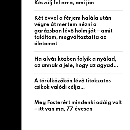
Készülj fel arra, ami jön
Két évvel a férjem halála után
végre át mertem nézni a
garázsban lévő holmiját – amit
találtam, megváltoztatta az
életemet
Ha alvás közben folyik a nyálad,
az annak a jele, hogy az agyad…
A törülközőkön lévő titokzatos
csíkok valódi célja…
Meg Fosterért mindenki odáig volt
– itt van ma, 77 évesen