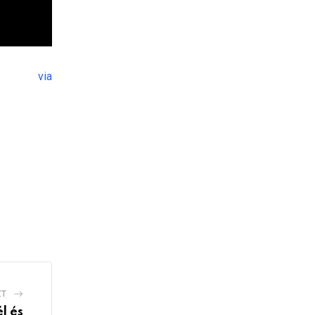
via
ZT
l és