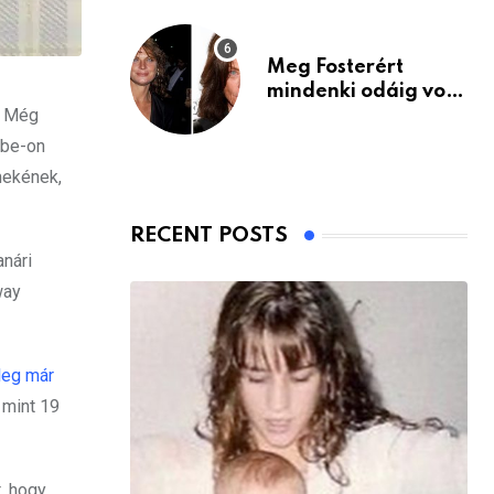
Meg Fosterért
mindenki odáig volt
. Még
– itt van ma, 77
évesen
ube-on
mekének,
RECENT POSTS
anári
way
leg már
 mint 19
t, hogy