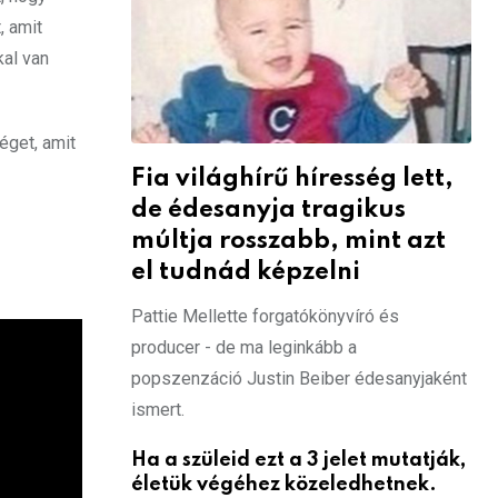
, amit
kal van
éget, amit
Fia világhírű híresség lett,
de édesanyja tragikus
múltja rosszabb, mint azt
el tudnád képzelni
Pattie Mellette forgatókönyvíró és
producer - de ma leginkább a
popszenzáció Justin Beiber édesanyjaként
ismert.
Ha a szüleid ezt a 3 jelet mutatják,
életük végéhez közeledhetnek.