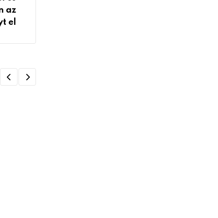
n az
t el