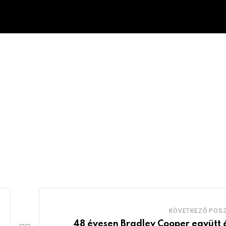
KÖVETKEZŐ POS
48 évesen Bradley Cooper együtt é