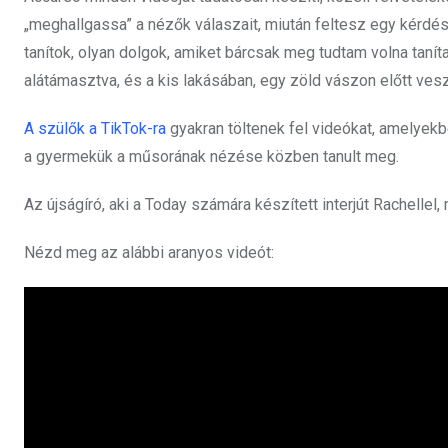
„meghallgassa” a nézők válaszait, miután feltesz egy kérdést
tanítok, olyan dolgok, amiket bárcsak meg tudtam volna taníta
alátámasztva, és a kis lakásában, egy zöld vászon előtt veszi
A szülők a TikTok-ra
gyakran töltenek fel videókat, amelyek
a gyermekük a műsorának nézése közben tanult meg.
Az újságíró, aki a Today számára készített interjút Rachellel,
Nézd meg az alábbi aranyos videót: