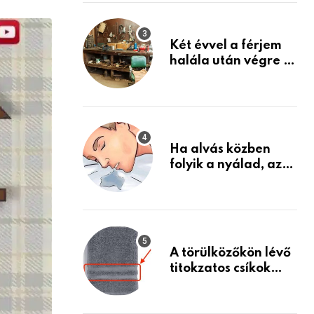
via
Készülj fel arra, ami
jön
Email
Két évvel a férjem
halála után végre át
mertem nézni a
garázsban lévő
holmiját – amit
találtam,
megváltoztatta az
Ha alvás közben
életemet
folyik a nyálad, az
annak a jele, hogy
az agyad…
A törülközőkön lévő
titokzatos csíkok
valódi célja…