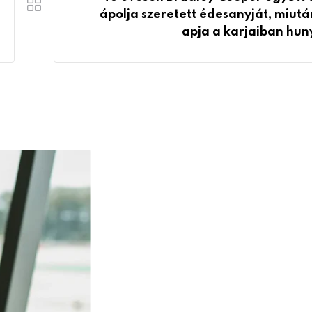
ápolja szeretett édesanyját, miutá
apja a karjaiban huny