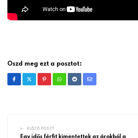
Oszd meg ezt a posztot:
Pinterest
Whatsapp
Reddit
Share
via
Email
ELŐZŐ POSZT
Egy idős férfit kimentettek az árokból a