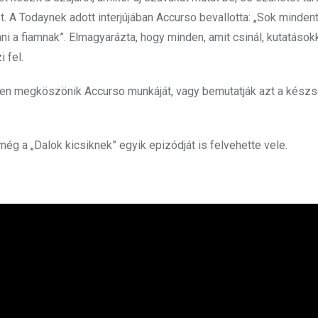
. A Todaynek adott interjújában Accurso bevallotta: „Sok mindent
ni a fiamnak”. Elmagyarázta, hogy minden, amit csinál, kutatások
 fel.
ben megköszönik Accurso munkáját, vagy bemutatják azt a készs
 még a „Dalok kicsiknek” egyik epizódját is felvehette vele.