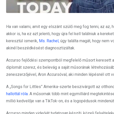
Ha van valami, amit egy elszánt szülő meg fog tenni, az az,
akkor is, ha ez azt jelenti, hogy újra fel kell találniuk a kereket
keresztül ismerik,
Ms. Rachel,
úgy találta magát, hogy nem v
akinél beszédkésést diagnosztizáltak.
Accurso fejlődési szempontból megfelelő műsort keresett a f
diplomát szerez, és belevág a saját műsorának létrehozásába
zeneszerzőjével, Aron Accursóval, aki minden lépésnél ott v
A „Songs for Littles” Amerika-szerte beszivárgott az ottho
hallottál róla
. A műsornak több mint egymilliárd megtekintése
millió kedvelője van a TikTok-on, és a logopédusok mindenüt
Accurso minden videóját tudatosan készíti, közeli felvételeke