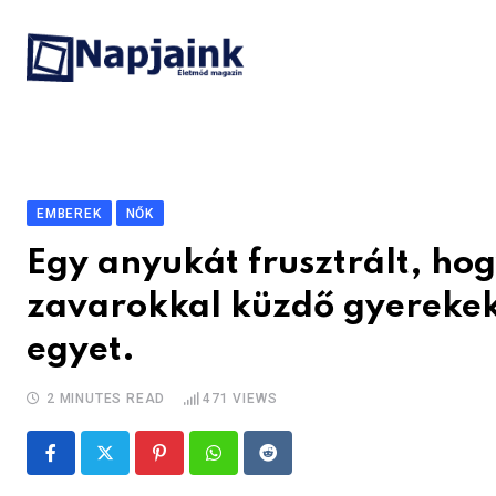
Skip
to
content
EMBEREK
NŐK
Egy anyukát frusztrált, hog
zavarokkal küzdő gyerekek
egyet.
2 MINUTES READ
471
VIEWS
Pinterest
Whatsapp
Reddit