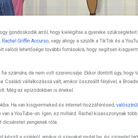
 hogy gondoskodik arról, hogy kielégítse a gyereke szükségleteit
.
Rachel Griffin Accurso
, vagy ahogy a szülők a TikTok és a YouT
olt valódi lehetősége további forrásokra, hogy segítsen kisgyer
ia számára, de nem volt szerencséje. Ekkor döntött úgy, hogy t
. Családi vállalkozássá vált, amikor összeállt férjével, a Broad
olt. Még az epizódokban is énekel.
nokba. Ha van kisgyermeked és internet-hozzáférésed,
valószínű
 van a YouTube-on. Igen, ez milliárd. Rachel kisasszonynak több
t dicséretet zengenek róla.
t készít a szájáról, amikor új szavakat mutat be, és szünetet tar