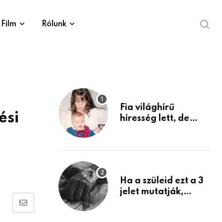
Film
Rólunk
Fia világhírű
ési
híresség lett, de
édesanyja tragikus
múltja rosszabb,
mint azt el tudnád
képzelni
Ha a szüleid ezt a 3
jelet mutatják,
életük végéhez
Share
közeledhetnek.