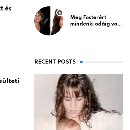
t és
Meg Fosterért
mindenki odáig volt
a
– itt van ma, 77
évesen
RECENT POSTS
ülteti