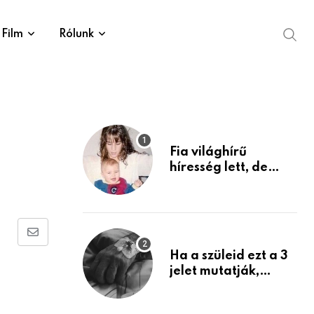
Film
Rólunk
Fia világhírű
híresség lett, de
édesanyja tragikus
múltja rosszabb,
mint azt el tudnád
képzelni
Share
Ha a szüleid ezt a 3
via
jelet mutatják,
Email
életük végéhez
közeledhetnek.