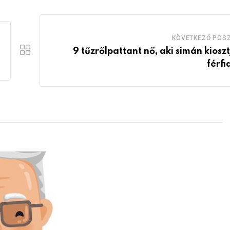
KÖVETKEZŐ POS
9 tűzrőlpattant nő, aki simán kioszt
férfi