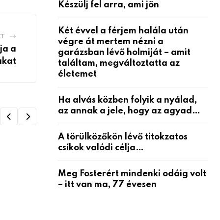
Készülj fel arra, ami jön
Két évvel a férjem halála után
ZT
végre át mertem nézni a
ja a
garázsban lévő holmiját – amit
akat
találtam, megváltoztatta az
életemet
Ha alvás közben folyik a nyálad,
az annak a jele, hogy az agyad…
A törülközőkön lévő titokzatos
csíkok valódi célja…
Meg Fosterért mindenki odáig volt
– itt van ma, 77 évesen