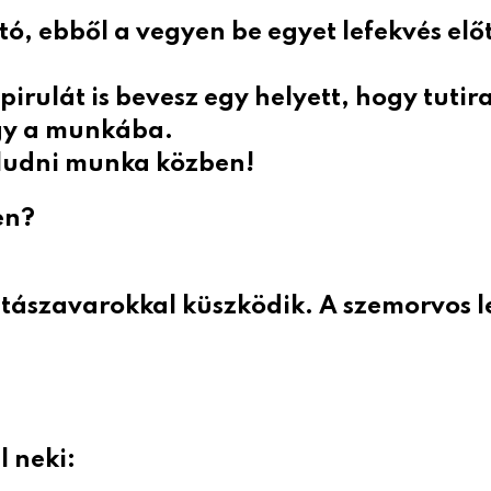
ató, ebből a vegyen be egyet lefekvés előt
 pirulát is bevesz egy helyett, hogy tutir
egy a munkába.
aludni munka közben!
en?
tászavarokkal küszködik. A szemorvos le
l neki: