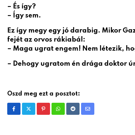
– És így?
– Így sem.
Ez így megy egy jó darabig. Mikor Ga
fejét az orvos rákiabál:
– Maga ugrat engem! Nem létezik, hog
– Dehogy ugratom én drága doktor úr,
Oszd meg ezt a posztot:
Pinterest
Whatsapp
Reddit
Share
via
Email