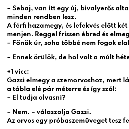
– Sebaj, van itt egy új, bivalyerős alt
minden rendben lesz.
A férfi hazamegy, és lefekvés előtt két
menjen. Reggel frissen ébred és elm
– Főnök úr, soha többé nem fogok el
– Ennek örülök, de hol volt a múlt hét
+1 vicc:
Gazsi elmegy a szemorvoshoz, mert lá
a tábla elé pár méterre és így szól:
– El tudja olvasni?
– Nem. – válaszolja Gazsi.
Az orvos egy próbaszemüveget tesz fe