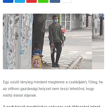
Pinterest
Whatsapp
Reddit
Share
via
Email
Egy szülő tényleg mindent megtenne a családjáért, főleg, ha
az otthoni gazdasági helyzet nem teszi lehetővé, hogy
méltó életet éljenek.
A nadrágszíj meghúzása sokszor sok áldozatot jelent,