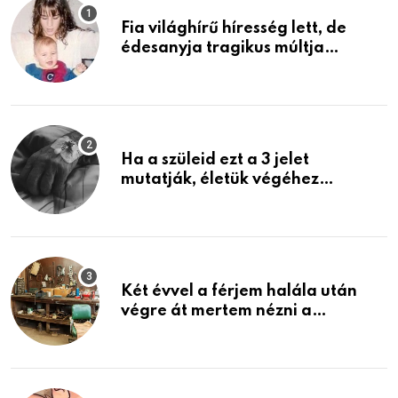
Fia világhírű híresség lett, de
édesanyja tragikus múltja
rosszabb, mint azt el tudnád
képzelni
Ha a szüleid ezt a 3 jelet
mutatják, életük végéhez
közeledhetnek. Készülj fel arra,
ami jön
Két évvel a férjem halála után
végre át mertem nézni a
garázsban lévő holmiját – amit
találtam, megváltoztatta az
életemet