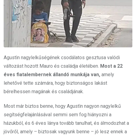
Agustìn nagylelkűségének csodálatos gesztusa valódi
változást hozott Mauro és családja életében.
Most a 22
éves fiatalembernek állandó munkája van,
amely
lehetővé tette számára, hogy biztonságos lakást
bérelhessen magának és családjának.
Most már biztos benne, hogy Agustìn nagyon nagylelkű
segítségfelajánlásával semmi sem fog hiányozni a
házukból, és 6 éves lánya tovább tanulhat, és álmodozhat a
jövőről, amely – biztosak vagyunk benne – jó lesz ennek a