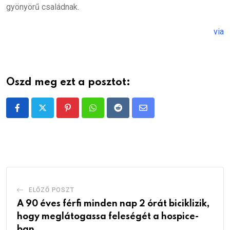
gyönyörű családnak.
via
Oszd meg ezt a posztot:
Pinterest
Whatsapp
Reddit
Share
via
Email
ELŐZŐ POSZT
A 90 éves férfi minden nap 2 órát biciklizik,
hogy meglátogassa feleségét a hospice-
ban.