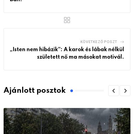
KÖVETKEZŐ POSZT
„Isten nem hibázik”: A karok és lábak nélkül
született nő ma másokat motivál.
Ajánlott posztok