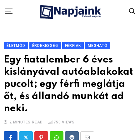
Skip
to
content
ÉLETMÓD
ÉRDEKESSÉG
FÉRFIAK
MEGHATÓ
Egy fiatalember 6 éves
kislányával autóablakokat
pucolt; egy férfi meglátja
őt, és állandó munkát ad
neki.
2 MINUTES READ
753
VIEWS