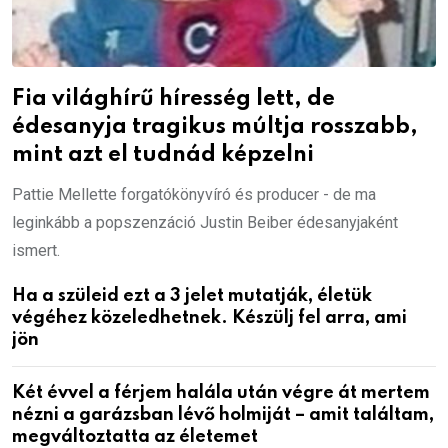
Fia világhírű híresség lett, de
édesanyja tragikus múltja rosszabb,
mint azt el tudnád képzelni
Pattie Mellette forgatókönyvíró és producer - de ma
leginkább a popszenzáció Justin Beiber édesanyjaként
ismert.
Ha a szüleid ezt a 3 jelet mutatják, életük
végéhez közeledhetnek. Készülj fel arra, ami
jön
Két évvel a férjem halála után végre át mertem
nézni a garázsban lévő holmiját – amit találtam,
megváltoztatta az életemet