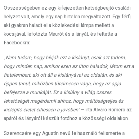
Összességében ez egy kifejezetten kétségbeejtő családi
helyzet volt, amely egy nap hirtelen megváltozott. Egy férfi,
aki gyakran haladt el a közlekedési lámpa mellett a
kocsijával, lefotózta Maurót és a lányát, és feltette a
Facebookra:
„Nem tudom, hogy hívják ezt a kislányt, csak azt tudom,
hogy minden nap, amikor ezen az úton haladok, látom ezt a
fiatalembert, aki ott áll a kislányával az oldalán, és aki
éppen tanul, miközben türelmesen várja, hogy az apja
befejezze a munkáját. Ez a kislány a világ összes
lehetőségét megérdemli ahhoz, hogy méltóságteljes és
kielégítő életet élhessen a jövőben”
– írta Alvaro Romero az
apáról és lányáról készült fotóhoz a közösségi oldalakon.
Szerencsére egy Agustìn nevű felhasználó felismerte a