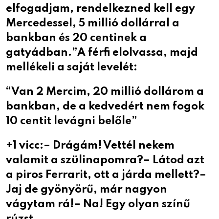
elfogadjam, rendelkezned kell egy
Mercedessel, 5 millió dollárral a
bankban és 20 centinek a
gatyádban.”A férfi elolvassa, majd
mellékeli a saját levelét:
“Van 2 Mercim, 20 millió dollárom a
bankban, de a kedvedért nem fogok
10 centit levágni belőle”
+1 vicc:– Drágám! Vettél nekem
valamit a szülinapomra?– Látod azt
a piros Ferrarit, ott a járda mellett?–
Jaj de gyönyörű, már nagyon
vágytam rá!– Na! Egy olyan színű
rúzst