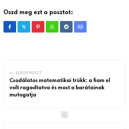
Oszd meg ezt a posztot:
Pinterest
Whatsapp
Reddit
Share
via
Email
ELŐZŐ POSZT
Csodálatos matematikai trükk: a fiam el
volt ragadtatva és most a barátainak
mutogatja