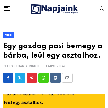
Skip
to
content
VICC
Egy gazdag pasi bemegy a
bárba, leül egy asztalhoz.
LESS THAN A MINUTE
6090
VIEWS
Pinterest
Whatsapp
Reddit
Share
via
Email