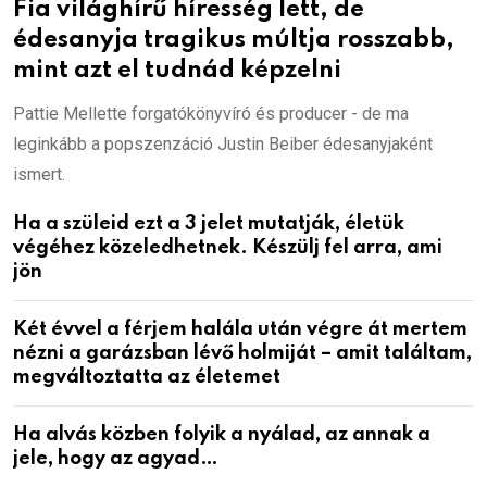
Fia világhírű híresség lett, de
édesanyja tragikus múltja rosszabb,
mint azt el tudnád képzelni
Pattie Mellette forgatókönyvíró és producer - de ma
leginkább a popszenzáció Justin Beiber édesanyjaként
ismert.
Ha a szüleid ezt a 3 jelet mutatják, életük
végéhez közeledhetnek. Készülj fel arra, ami
jön
Két évvel a férjem halála után végre át mertem
nézni a garázsban lévő holmiját – amit találtam,
megváltoztatta az életemet
Ha alvás közben folyik a nyálad, az annak a
jele, hogy az agyad…