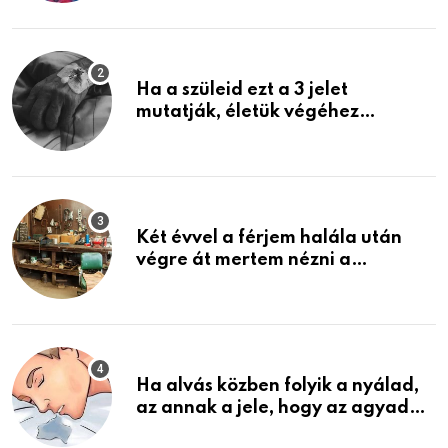
képzelni
Ha a szüleid ezt a 3 jelet
mutatják, életük végéhez
közeledhetnek. Készülj fel arra,
ami jön
Két évvel a férjem halála után
végre át mertem nézni a
garázsban lévő holmiját – amit
találtam, megváltoztatta az
életemet
Ha alvás közben folyik a nyálad,
az annak a jele, hogy az agyad…