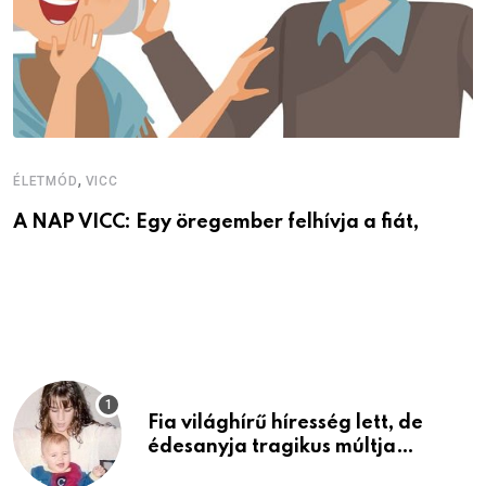
V
V
,
ÉLETMÓD
VICC
A NAP VICC: Egy öregember felhívja a fiát,
Fia világhírű híresség lett, de
édesanyja tragikus múltja
rosszabb, mint azt el tudnád