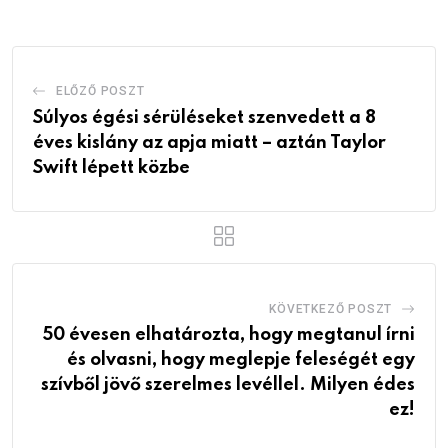
ELŐZŐ POSZT
Súlyos égési sérüléseket szenvedett a 8
éves kislány az apja miatt – aztán Taylor
Swift lépett közbe
KÖVETKEZŐ POSZT
50 évesen elhatározta, hogy megtanul írni
és olvasni, hogy meglepje feleségét egy
szívből jövő szerelmes levéllel. Milyen édes
ez!