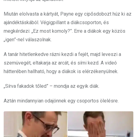
Miután elolvasta a kártyát, Payne egy cipősdobozt húz ki az
ajándéktáskából. Végigpillant a diákcsoporton, és
megkérdezi: „Ez most komoly?”. Erre a diákok egy közös
„igen”-nel válaszolnak.
A tanár hitetlenkedve rázni kezdi a fejét, majd leveszi a
szemüvegét, eltakarja az arcát, és sírni kezd. A videó
hátterében hallható, hogy a diákok is elérzékenyülnek.
„Sírva fakadok tőled” – mondja az egyik diák.
Aztán mindannyian odajönnek egy csoportos ölelésre.