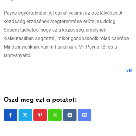
Payne egyértelműen jól csinál valamit az osztályában. A
közösség érzésének megteremtése erőteljes dolog.
Sosem tudhatod, hogy az a közösség, amelynek
kialakításában segítettél, mikor gondoskodik rólad cserébe.
Mindannyiunknak van mit tanulnunk Mr. Payne-től és a
tanítványaitól.
.via
Oszd meg ezt a posztot:
Pinterest
Whatsapp
Reddit
Share
via
Email