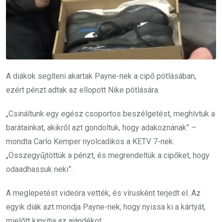
A diákok segíteni akartak Payne-nek a cipő pótlásában,
ezért pénzt adtak az ellopott Nike pótlására.
„Csináltunk egy egész csoportos beszélgetést, meghívtuk a
barátainkat, akikről azt gondoltuk, hogy adakoznának” –
mondta Carlo Kemper nyolcadikos a KETV 7-nek.
„Összegyűjtöttük a pénzt, és megrendeltük a cipőket, hogy
odaadhassuk neki”.
A meglepetést videóra vették, és vírusként terjedt el. Az
egyik diák azt mondja Payne-nek, hogy nyissa ki a kártyát,
mielőtt kinyitja az ajándékot.