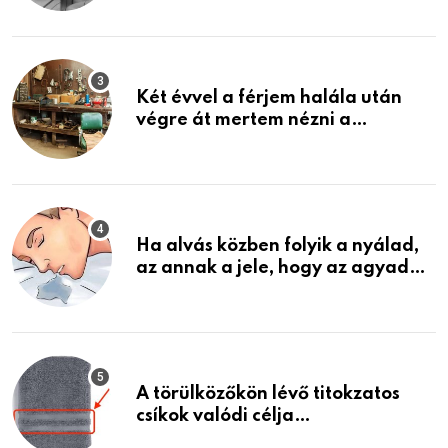
ami jön
Két évvel a férjem halála után
végre át mertem nézni a
garázsban lévő holmiját – amit
találtam, megváltoztatta az
életemet
Ha alvás közben folyik a nyálad,
az annak a jele, hogy az agyad…
A törülközőkön lévő titokzatos
csíkok valódi célja…