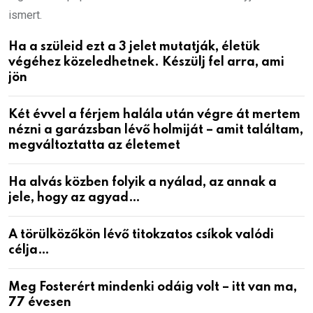
ismert.
Ha a szüleid ezt a 3 jelet mutatják, életük
végéhez közeledhetnek. Készülj fel arra, ami
jön
Két évvel a férjem halála után végre át mertem
nézni a garázsban lévő holmiját – amit találtam,
megváltoztatta az életemet
Ha alvás közben folyik a nyálad, az annak a
jele, hogy az agyad…
A törülközőkön lévő titokzatos csíkok valódi
célja…
Meg Fosterért mindenki odáig volt – itt van ma,
77 évesen