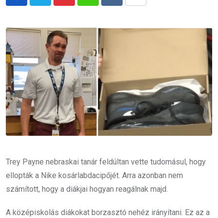
Pinterest
Whatsapp
Reddit
Share
via
Email
Trey Payne nebraskai tanár feldúltan vette tudomásul, hogy
ellopták a Nike kosárlabdacipőjét. Arra azonban nem
számított, hogy a diákjai hogyan reagálnak majd.
A középiskolás diákokat borzasztó nehéz irányítani. Ez az a