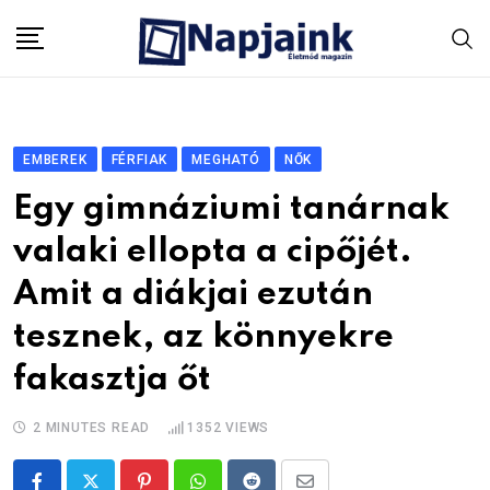
Skip
to
content
EMBEREK
FÉRFIAK
MEGHATÓ
NŐK
Egy gimnáziumi tanárnak
valaki ellopta a cipőjét.
Amit a diákjai ezután
tesznek, az könnyekre
fakasztja őt
2 MINUTES READ
1352
VIEWS