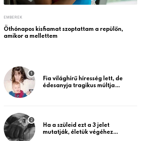
EMBEREK
E
Öthónapos kisfiamat szoptattam a repülőn,
M
amikor a mellettem
l
Fia világhírű híresség lett, de
édesanyja tragikus múltja
rosszabb, mint azt el tudnád
képzelni
Ha a szüleid ezt a 3 jelet
mutatják, életük végéhez
közeledhetnek. Készülj fel arra,