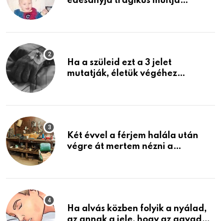
édesanyja tragikus múltja
rosszabb, mint azt el tudnád
képzelni
Ha a szüleid ezt a 3 jelet
mutatják, életük végéhez
közeledhetnek. Készülj fel arra,
ami jön
Két évvel a férjem halála után
végre át mertem nézni a
garázsban lévő holmiját – amit
találtam, megváltoztatta az
életemet
Ha alvás közben folyik a nyálad,
az annak a jele, hogy az agyad…