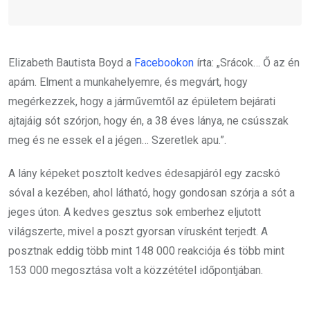
Elizabeth Bautista Boyd a
Facebookon
írta: „Srácok… Ő az én
apám. Elment a munkahelyemre, és megvárt, hogy
megérkezzek, hogy a járművemtől az épületem bejárati
ajtajáig sót szórjon, hogy én, a 38 éves lánya, ne csússzak
meg és ne essek el a jégen… Szeretlek apu.”.
A lány képeket posztolt kedves édesapjáról egy zacskó
sóval a kezében, ahol látható, hogy gondosan szórja a sót a
jeges úton. A kedves gesztus sok emberhez eljutott
világszerte, mivel a poszt gyorsan vírusként terjedt. A
posztnak eddig több mint 148 000 reakciója és több mint
153 000 megosztása volt a közzététel időpontjában.