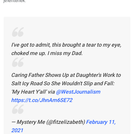
jelentenek.
I've got to admit, this brought a tear to my eye,
choked me up. I miss my Dad.
Caring Father Shows Up at Daughter's Work to
Salt Icy Road So She Wouldn't Slip and Fall:
'My Heart Y'all' via
@WestJournalism
https://t.co/JhnAm6SE72
— Mystery Me (@fitzelizabeth)
February 11,
2021