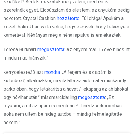
szülőket? Kérlek, osszátok meg velem, mert én is
szeretnék egyet. Elcsúsztam és elestem, az anyukám pedig
nevetett. Crystal Cashion
hozzátette
: Túl drága! Apukám a
közeli bokrokban várta volna, hogy elessek, hogy felvegye a
kamerával. Néhányan még a néhai apjukra is emlékeztek.
Teresa Burkhart
megosztotta
: Az enyém már 15 éve nincs itt,
minden nap hiányzik.”
kerryceleste23 azt
mondta
: „A férjem és az apám is,
különböző alkalmakkor, megtalálta az autómat a munkahelyi
parkolóban, hogy letakarítsa a havat / lekaparja az ablakokat
egy hóvihar után.” missmarcidarling
megosztotta
: „Ez
olyasmi, amit az apám is megtenne! Tinédzserkoromban
soha nem ültem be hideg autóba – mindig felmelegítette
nekem.”