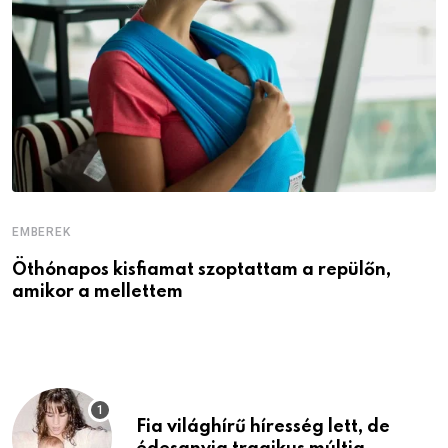
EMBEREK
E
Öthónapos kisfiamat szoptattam a repülőn,
M
amikor a mellettem
l
Fia világhírű híresség lett, de