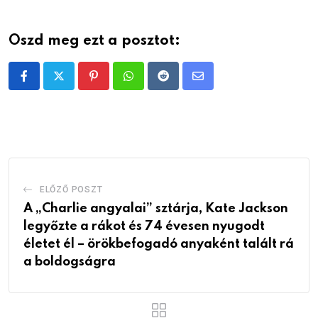
Oszd meg ezt a posztot:
Pinterest
Whatsapp
Reddit
Share
via
Email
ELŐZŐ POSZT
A „Charlie angyalai” sztárja, Kate Jackson
legyőzte a rákot és 74 évesen nyugodt
életet él – örökbefogadó anyaként talált rá
a boldogságra