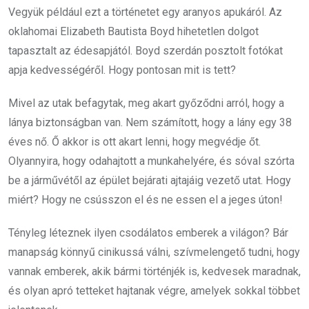
Vegyük például ezt a történetet egy aranyos apukáról. Az
oklahomai Elizabeth Bautista Boyd hihetetlen dolgot
tapasztalt az édesapjától. Boyd szerdán posztolt fotókat
apja kedvességéről. Hogy pontosan mit is tett?
Mivel az utak befagytak, meg akart győződni arról, hogy a
lánya biztonságban van. Nem számított, hogy a lány egy 38
éves nő. Ő akkor is ott akart lenni, hogy megvédje őt.
Olyannyira, hogy odahajtott a munkahelyére, és sóval szórta
be a járművétől az épület bejárati ajtajáig vezető utat. Hogy
miért? Hogy ne csússzon el és ne essen el a jeges úton!
Tényleg léteznek ilyen csodálatos emberek a világon? Bár
manapság könnyű cinikussá válni, szívmelengető tudni, hogy
vannak emberek, akik bármi történjék is, kedvesek maradnak,
és olyan apró tetteket hajtanak végre, amelyek sokkal többet