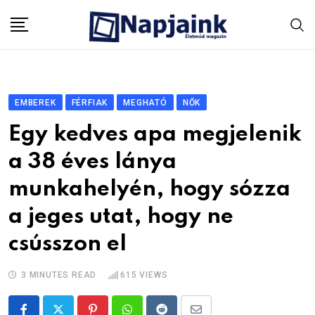
Skip
to
content
EMBEREK
FÉRFIAK
MEGHATÓ
NŐK
Egy kedves apa megjelenik
a 38 éves lánya
munkahelyén, hogy sózza
a jeges utat, hogy ne
csússzon el
3 MINUTES READ
615
VIEWS