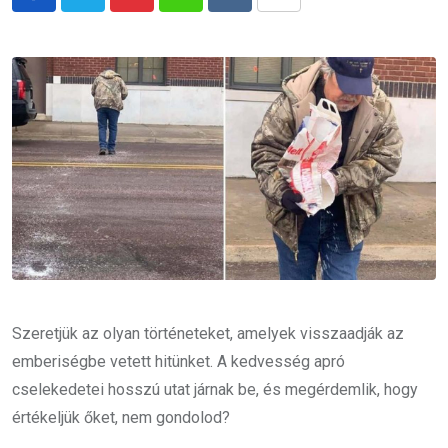
Pinterest
Whatsapp
Reddit
Share
via
Email
Szeretjük az olyan történeteket, amelyek visszaadják az
emberiségbe vetett hitünket. A kedvesség apró
cselekedetei hosszú utat járnak be, és megérdemlik, hogy
értékeljük őket, nem gondolod?