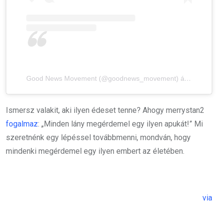
Good News Movement (@goodnews_movement) által megosztott bejegyzés
Ismersz valakit, aki ilyen édeset tenne? Ahogy merrystan2
fogalmaz
: „Minden lány megérdemel egy ilyen apukát!” Mi
szeretnénk egy lépéssel továbbmenni, mondván, hogy
mindenki megérdemel egy ilyen embert az életében.
via